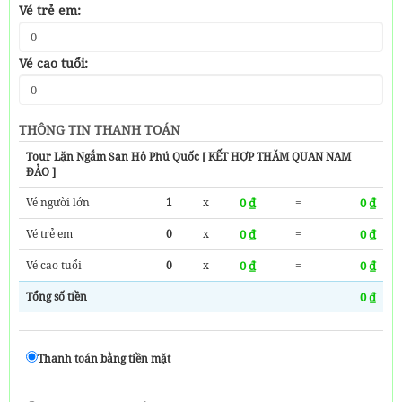
Vé trẻ em:
Vé cao tuổi:
THÔNG TIN THANH TOÁN
Tour Lặn Ngắm San Hô Phú Quốc [ KẾT HỢP THĂM QUAN NAM
ĐẢO ]
Vé người lớn
1
x
0 ₫
=
0 ₫
Vé trẻ em
0
x
0 ₫
=
0 ₫
Vé cao tuổi
0
x
0 ₫
=
0 ₫
Tổng số tiền
0 ₫
Thanh toán bằng tiền mặt