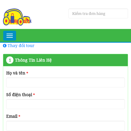
Toggle
navigation
Thay đổi tour
1
Thông Tin Liên Hệ
Họ và tên
*
Số điện thoại
*
Email
*