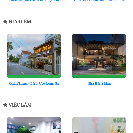
Thuê Xe Limousine đi Vũng Tàu
Thuê Xe Limousine đi Ninh Bình
ĐỊA ĐIỂM
Quán Trang - Bánh Ướt Lòng Gà
Nhà Hàng Mạn
VIỆC LÀM