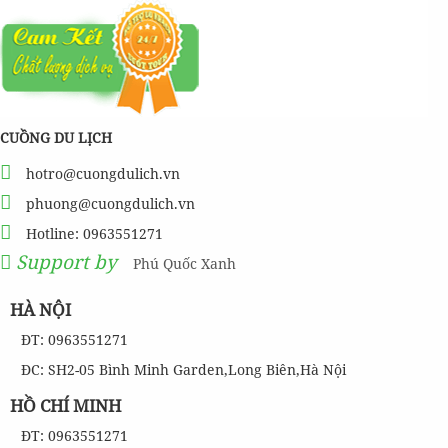
CUỒNG DU LỊCH
hotro@cuongdulich.vn
phuong@cuongdulich.vn
Hotline: 0963551271
Support by
Phú Quốc Xanh
HÀ NỘI
ĐT: 0963551271
ĐC: SH2-05 Bình Minh Garden,Long Biên,Hà Nội
HỒ CHÍ MINH
ĐT: 0963551271