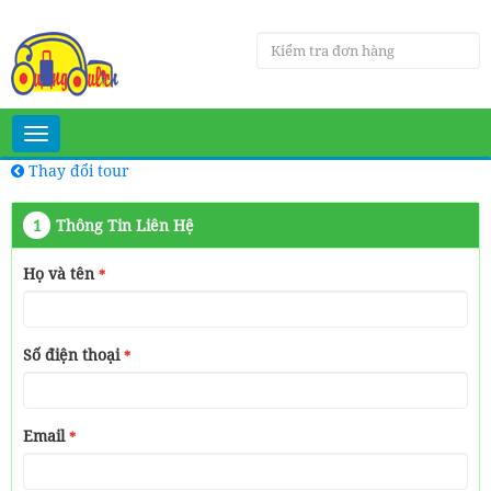
Toggle
navigation
Thay đổi tour
1
Thông Tin Liên Hệ
Họ và tên
*
Số điện thoại
*
Email
*