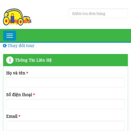
Toggle
navigation
Thay đổi tour
1
Thông Tin Liên Hệ
Họ và tên
*
Số điện thoại
*
Email
*