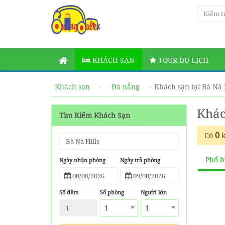
KHÁCH SẠN
TOUR DU LỊCH
Khách sạn
Đà nẵng
Khách sạn tại Bà Nà 
Khác
Tìm Kiếm Khách Sạn
0
Có
k
Phổ b
Ngày nhận phòng
Ngày trả phòng
Số đêm
Số phòng
Người lớn
1
1