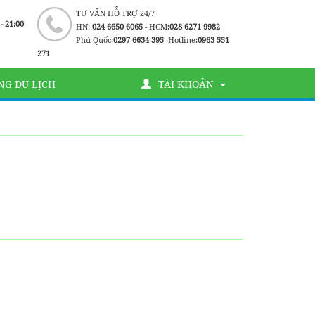
TƯ VẤN HỖ TRỢ 24/7
 - 21:00
HN:
024 6650 6065
- HCM:
028 6271 9982
Phú Quốc:
0297 6634 395
-Hotline:
0963 551
271
G DU LỊCH
TÀI KHOẢN