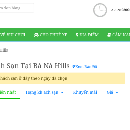
T2 - CN:
08:00
VÉ VUI CHƠI
CHO THUÊ XE
ĐỊA ĐIỂM
CẨM NAN
Hills
h Sạn Tại Bà Nà Hills
Xem Bản Đồ
hách sạn ở đây theo ngày đã chọn
iến nhất
Hạng kh ách sạn
Khuyến mãi
Giá