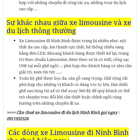
hợp với những chuyến đi công tác xa, những tour du lịch
cao cấp …
Sự khác nhau giữa xe limousine và xe
du lịch thông thường
Xe Limousine đi Ninh Bình được trang bị nhiều như: nội
thất da cao cấp, âm thanh cực chất, hệ thống chiếu sáng
bằng đèn LED. Khoang khách hàng được thiết kế lại, trang
trí theo chuẩn Limousine. Kèm theo xe là có wifi, cổng sạc
USB tại mỗi ghế ngồi … phù hợp cho khách hàng có nhu cầu
giải trí, xem tin tức …..
Toàn bộ ghế được bọc da, sàn gỗ sang trọng. Ghế rộng rãi
phù hợp cho những vị khách có dáng vóc to lớn. Hai chiếc
ghế sau lưng tài xế có thể xoay 360 độ để quý khách có thể
trò chuyện trao đổi khi cần thiết hoặc chỉnh ngồi cùng
hướng trên những chuyến đi xa
>>>> Cần thuê xe limousine đi du lịch Ninh Bình gọi ngay :
0911932526
Các dòng xe Limousine đi Ninh Bình