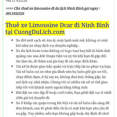
+84 11 932526
>>>> Cần thuê xe limousine đi du lịch Ninh Bình gọi ngay :
0911932526
Thuê xe Limousine Dcar đi Ninh Bình
tại CuongDuLich.com
Xe đời mới sạch sẽ, êm ái, máy lạnh mát mẻ, không có mùi
hôi như xe chạy dịch vụ chuyên nghiệp .
Xe du lịch hoàn toàn không có logo taxi hay bất kì hình ảnh
quảng cáo nào.Rất thuận tiện và uy tín khi bạn đi gặp đối
tác làm ăn, đi thăm xui gia hay đi các mục đích khác.
Tài xế là được giao bảo quản và trực tiếp lái xe phục vụ bạn.
Tài xế luôn coi xe như gia đình nên họ luôn giữ gìn xe tốt,
chạy điềm đạm, ít bị say xe, không đua bơi, thắng gấp, ăn
nói lịch sự, nhã nhặn. Chúng tôi có nhiều tài xế có thể giao
tiếp tốt với khách nước ngoài bằng tiếng Anh
Khi đặt xe vào dịp lễ hoặc cuối tuần, Bạn phải đặt cọc ít nhất
20% giá trị chuyến đi.
Xe ở khắp các quận trong Hà Nội và tài xế luôn sẵn sàng để
đón khách, sau 45 phút đến 1h là có mặt khi bạn yêu cầu đi
xa gấp. Tuy nhiên, nếu bạn không gấp hoặc dự định đi chơi