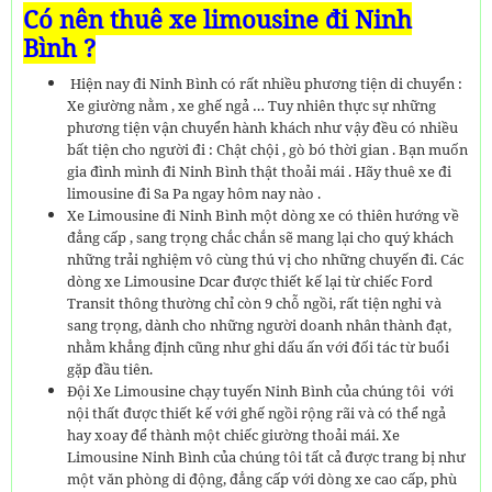
Có nên thuê xe limousine đi Ninh
Bình ?
Hiện nay đi Ninh Bình có rất nhiều phương tiện di chuyển :
Xe giường nằm , xe ghế ngả … Tuy nhiên thực sự những
phương tiện vận chuyển hành khách như vậy đều có nhiều
bất tiện cho người đi : Chật chội , gò bó thời gian . Bạn muốn
gia đình mình đi Ninh Bình thật thoải mái . Hãy thuê xe đi
limousine đi Sa Pa ngay hôm nay nào .
Xe Limousine đi Ninh Bình một dòng xe có thiên hướng về
đẳng cấp , sang trọng chắc chắn sẽ mang lại cho quý khách
những trải nghiệm vô cùng thú vị cho những chuyến đi. Các
dòng xe Limousine Dcar được thiết kế lại từ chiếc Ford
Transit thông thường chỉ còn 9 chỗ ngồi, rất tiện nghi và
sang trọng, dành cho những người doanh nhân thành đạt,
nhằm khẳng định cũng như ghi dấu ấn với đối tác từ buổi
gặp đầu tiên.
Đội Xe Limousine chạy tuyến Ninh Bình của chúng tôi với
nội thất được thiết kế với ghế ngồi rộng rãi và có thể ngả
hay xoay để thành một chiếc giường thoải mái. Xe
Limousine Ninh Bình của chúng tôi tất cả được trang bị như
một văn phòng di động, đẳng cấp với dòng xe cao cấp, phù