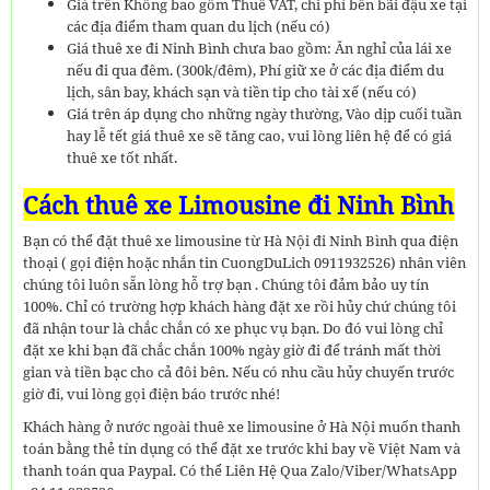
Giá trên Không bao gồm Thuế VAT, chi phí bến bãi đậu xe tại
các địa điểm tham quan du lịch (nếu có)
Giá thuê xe đi Ninh Bình chưa bao gồm: Ăn nghỉ của lái xe
nếu đi qua đêm. (300k/đêm), Phí giữ xe ở các địa điểm du
lịch, sân bay, khách sạn và tiền tip cho tài xế (nếu có)
Giá trên áp dụng cho những ngày thường, Vào dịp cuối tuần
hay lễ tết giá thuê xe sẽ tăng cao, vui lòng liên hệ để có giá
thuê xe tốt nhất.
Cách thuê xe Limousine đi Ninh Bình
Bạn có thể đặt thuê xe limousine từ Hà Nội đi Ninh Bình qua điện
thoại ( gọi điện hoặc nhắn tin CuongDuLich 0911932526) nhân viên
chúng tôi luôn sẵn lòng hỗ trợ bạn . Chúng tôi đảm bảo uy tín
100%. Chỉ có trường hợp khách hàng đặt xe rồi hủy chứ chúng tôi
đã nhận tour là chắc chắn có xe phục vụ bạn. Do đó vui lòng chỉ
đặt xe khi bạn đã chắc chắn 100% ngày giờ đi để tránh mất thời
gian và tiền bạc cho cả đôi bên. Nếu có nhu cầu hủy chuyến trước
giờ đi, vui lòng gọi điện báo trước nhé!
Khách hàng ở nước ngoài thuê xe limousine ở Hà Nội muốn thanh
toán bằng thẻ tín dụng có thể đặt xe trước khi bay về Việt Nam và
thanh toán qua Paypal. Có thể Liên Hệ Qua Zalo/Viber/WhatsApp