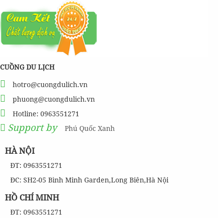
CUỒNG DU LỊCH
hotro@cuongdulich.vn
phuong@cuongdulich.vn
Hotline: 0963551271
Support by
Phú Quốc Xanh
HÀ NỘI
ĐT: 0963551271
ĐC: SH2-05 Bình Minh Garden,Long Biên,Hà Nội
HỒ CHÍ MINH
ĐT: 0963551271