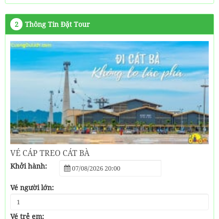
2
Thông Tin Đặt Tour
VÉ CÁP TREO CÁT BÀ
Khởi hành:
Vé người lớn:
Vé trẻ em: