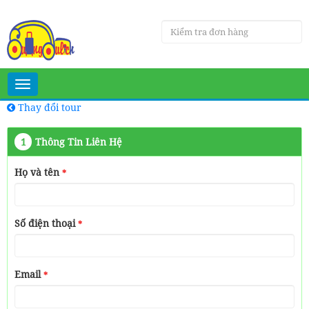
Toggle
navigation
Thay đổi tour
1
Thông Tin Liên Hệ
Họ và tên
*
Số điện thoại
*
Email
*