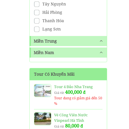
Tây Nguyên
Hải Phòng
Thanh Hóa
Lạng Sơn
Miền Trung
Miền Nam
Tour Có Khuyến Mãi
Tour 4 Đảo Nha Trang
400,000
đ
Giá từ:
Tour đang có giảm giá đến 50
%
Vé Công Viên Nước
Vinpearl Hà Tĩnh
80,000
đ
Giá từ: