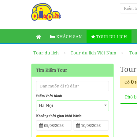
KHÁCH SẠN
TOUR DU LỊCH
Tour du lịch
Tour du lịch Việt Nam
Tou
Tour
Tìm Kiếm Tour
0
Có
t
Điểm khởi hành
Phổ b
Hà Nội
Khoảng thời gian khởi hành: