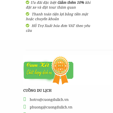
Ưu đãi đặc biệt
Giảm thêm 10%
khi
Tour đang có giảm giá đến 39
đặt xe và đặt tour thăm quan
%
Thanh toán tiện lợi bằng tiền mặt
BẢNG GIÁ Vé United
hoặc chuyển khoản
Center Phú Quốc rẻ nhất
Hỗ Trợ Xuất hóa đơn VAT theo yêu
hiện nay
cầu
1,350,000
đ
Giá từ:
Tour đang có giảm giá đến 32
%
Vé Cáp Treo Fansipan
800,000
đ
Giá từ:
Tour đang có giảm giá đến 31
%
BẢNG GIÁ Vé Grand World
Phú Quốc RẺ NHẤT HIỆN
NAY
CUỒNG DU LỊCH
300,000
đ
Giá từ:
Tour đang có giảm giá đến 27
hotro@cuongdulich.vn
%
phuong@cuongdulich.vn
Vé VinWonders Và Safari