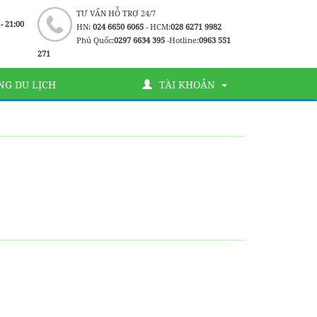
TƯ VẤN HỖ TRỢ 24/7
 - 21:00
HN:
024 6650 6065
- HCM:
028 6271 9982
Phú Quốc:
0297 6634 395
-Hotline:
0963 551
271
G DU LỊCH
TÀI KHOẢN