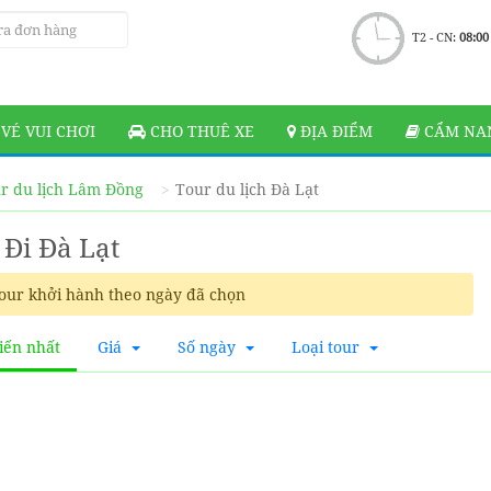
T2 - CN:
08:00
VÉ VUI CHƠI
CHO THUÊ XE
ĐỊA ĐIỂM
CẨM NAN
r du lịch Lâm Đồng
Tour du lịch Đà Lạt
 Đi Đà Lạt
our khởi hành theo ngày đã chọn
iến nhất
Giá
Số ngày
Loại tour