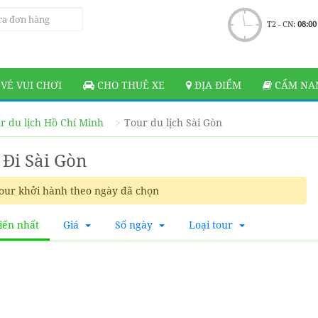
T2 - CN:
08:00
VÉ VUI CHƠI
CHO THUÊ XE
ĐỊA ĐIỂM
CẨM NAN
r du lịch Hồ Chí Minh
Tour du lịch Sài Gòn
 Đi Sài Gòn
our khởi hành theo ngày đã chọn
iến nhất
Giá
Số ngày
Loại tour