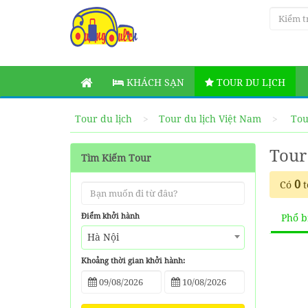
KHÁCH SẠN
TOUR DU LỊCH
Tour du lịch
Tour du lịch Việt Nam
Tou
Tour
Tìm Kiếm Tour
0
Có
t
Điểm khởi hành
Phổ b
Hà Nội
Khoảng thời gian khởi hành: