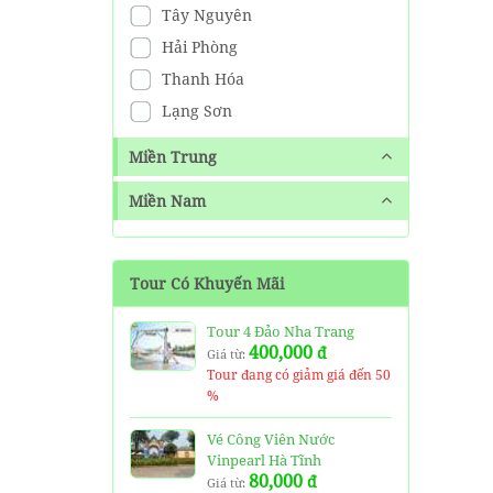
Tây Nguyên
Hải Phòng
Thanh Hóa
Lạng Sơn
Miền Trung
Miền Nam
Tour Có Khuyến Mãi
Tour 4 Đảo Nha Trang
400,000
đ
Giá từ:
Tour đang có giảm giá đến 50
%
Vé Công Viên Nước
Vinpearl Hà Tĩnh
80,000
đ
Giá từ: