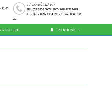
TƯ VẤN HỖ TRỢ 24/7
 - 21:00
HN:
024 6650 6065
- HCM:
028 6271 9982
Phú Quốc:
0297 6634 395
-Hotline:
0963 551
271
G DU LỊCH
TÀI KHOẢN