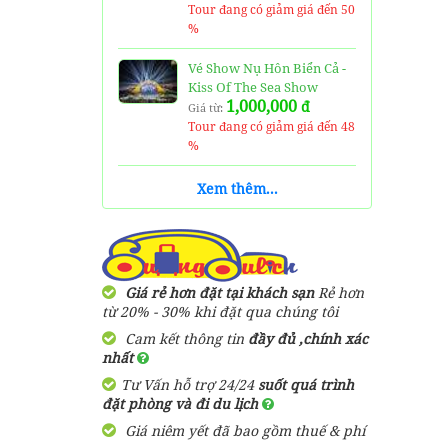
Tour đang có giảm giá đến 50
%
Vé Show Nụ Hôn Biển Cả -
Kiss Of The Sea Show
1,000,000
đ
Giá từ:
Tour đang có giảm giá đến 48
%
Vé Thuỷ Cung Time City -
Xem thêm...
Vinpearl Aquarium Ticket
170,000
đ
Giá từ:
Tour đang có giảm giá đến 41
%
Giá rẻ hơn đặt tại khách sạn
Rẻ hơn
Vé Cáp Treo Núi Bà Đen
từ 20% - 30% khi đặt qua chúng tôi
250,000
đ
Giá từ:
Cam kết thông tin
đầy đủ ,chính xác
Tour đang có giảm giá đến 40
nhất
%
Tư Vấn hỗ trợ 24/24
suốt quá trình
Tour 4 đảo Phú Quốc 1
đặt phòng và đi du lịch
Ngày
Giá niêm yết đã bao gồm thuế & phí
820,000
đ
Giá từ: