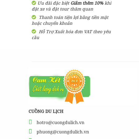
Ưu đãi đặc biệt
Giảm thêm 10%
khi
Tour đang có giảm giá đến 39
đặt xe và đặt tour thăm quan
%
Thanh toán tiện lợi bằng tiền mặt
BẢNG GIÁ Vé United
hoặc chuyển khoản
Center Phú Quốc rẻ nhất
Hỗ Trợ Xuất hóa đơn VAT theo yêu
hiện nay
cầu
1,350,000
đ
Giá từ:
Tour đang có giảm giá đến 32
%
Vé Cáp Treo Fansipan
800,000
đ
Giá từ:
Tour đang có giảm giá đến 31
%
BẢNG GIÁ Vé Grand World
Phú Quốc RẺ NHẤT HIỆN
NAY
CUỒNG DU LỊCH
300,000
đ
Giá từ:
Tour đang có giảm giá đến 27
hotro@cuongdulich.vn
%
phuong@cuongdulich.vn
Vé VinWonders Và Safari