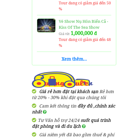
Tour đang có giảm giá đến 50
%
Vé Show Nụ Hôn Biển Cả -
Kiss Of The Sea Show
1,000,000
đ
Giá từ:
Tour đang có giảm giá đến 48
%
Vé Thuỷ Cung Time City -
Xem thêm...
Vinpearl Aquarium Ticket
170,000
đ
Giá từ:
Tour đang có giảm giá đến 41
%
Giá rẻ hơn đặt tại khách sạn
Rẻ hơn
Vé Cáp Treo Núi Bà Đen
từ 20% - 30% khi đặt qua chúng tôi
250,000
đ
Giá từ:
Cam kết thông tin
đầy đủ ,chính xác
Tour đang có giảm giá đến 40
nhất
%
Tư Vấn hỗ trợ 24/24
suốt quá trình
Tour 4 đảo Phú Quốc 1
đặt phòng và đi du lịch
Ngày
Giá niêm yết đã bao gồm thuế & phí
820,000
đ
Giá từ: