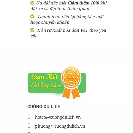
Ưu đãi đặc biệt
Giảm thêm 10%
khi
Tour đang có giảm giá đến 39
đặt xe và đặt tour thăm quan
%
Thanh toán tiện lợi bằng tiền mặt
BẢNG GIÁ Vé United
hoặc chuyển khoản
Center Phú Quốc rẻ nhất
Hỗ Trợ Xuất hóa đơn VAT theo yêu
hiện nay
cầu
1,350,000
đ
Giá từ:
Tour đang có giảm giá đến 32
%
Vé Cáp Treo Fansipan
800,000
đ
Giá từ:
Tour đang có giảm giá đến 31
%
BẢNG GIÁ Vé Grand World
Phú Quốc RẺ NHẤT HIỆN
NAY
CUỒNG DU LỊCH
300,000
đ
Giá từ:
Tour đang có giảm giá đến 27
hotro@cuongdulich.vn
%
phuong@cuongdulich.vn
Vé VinWonders Và Safari