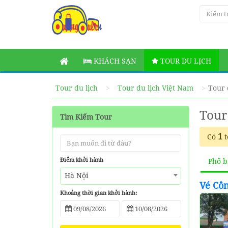
KHÁCH SẠN
TOUR DU LỊCH
Tour du lịch
Tour du lịch Việt Nam
Tour 
Tour
Tìm Kiếm Tour
1
Có
t
Điểm khởi hành
Phổ b
Hà Nội
Vé Cô
Khoảng thời gian khởi hành: