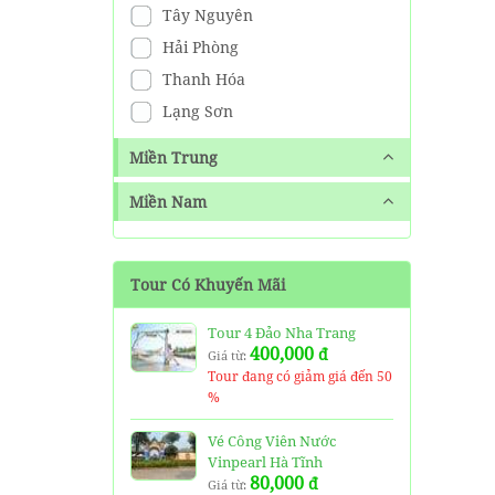
Tây Nguyên
Hải Phòng
Thanh Hóa
Lạng Sơn
Miền Trung
Miền Nam
Tour Có Khuyến Mãi
Tour 4 Đảo Nha Trang
400,000
đ
Giá từ:
Tour đang có giảm giá đến 50
%
Vé Công Viên Nước
Vinpearl Hà Tĩnh
80,000
đ
Giá từ: