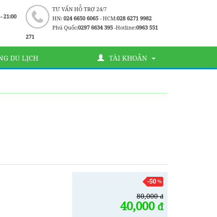
TƯ VẤN HỖ TRỢ 24/7
 - 21:00
HN:
024 6650 6065
- HCM:
028 6271 9982
Phú Quốc:
0297 6634 395
-Hotline:
0963 551
271
G DU LỊCH
TÀI KHOẢN
-50
%
80,000
đ
40,000
đ