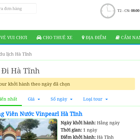
T2 - CN:
08:00
VÉ VUI CHƠI
CHO THUÊ XE
ĐỊA ĐIỂM
CẨM NAN
du lịch Hà Tĩnh
 Đi Hà Tĩnh
our khởi hành theo ngày đã chọn
iến nhất
Giá
Số ngày
Loại tour
ng Viên Nước Vinpearl Hà Tĩnh
Ngày khởi hành:
Hằng ngày
Thời gian:
1 ngày
Điểm khởi hành:
Hà Tĩnh