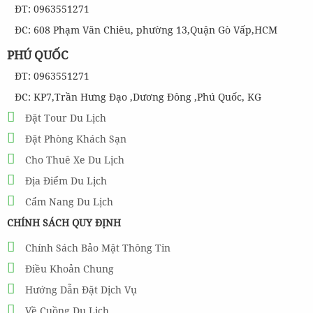
ĐT: 0963551271
ĐC: 608 Phạm Văn Chiêu, phường 13,Quận Gò Vấp,HCM
PHÚ QUỐC
ĐT: 0963551271
ĐC: KP7,Trần Hưng Đạo ,Dương Đông ,Phú Quốc, KG
Đặt Tour Du Lịch
Đặt Phòng Khách Sạn
Cho Thuê Xe Du Lịch
Địa Điểm Du Lịch
Cẩm Nang Du Lịch
CHÍNH SÁCH QUY ĐỊNH
Chính Sách Bảo Mật Thông Tin
Điều Khoản Chung
Hướng Dẫn Đặt Dịch Vụ
Về Cuồng Du Lịch