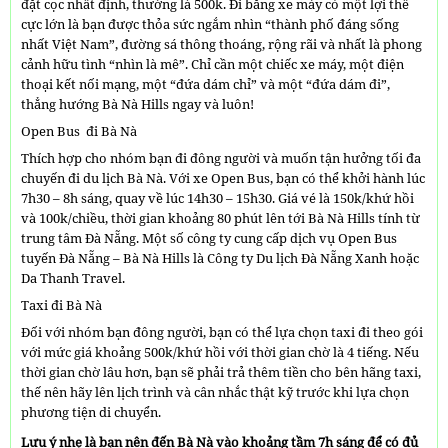
đặt cọc nhất định, thường là 500k. Đi bằng xe máy có một lợi thế
cực lớn là bạn được thỏa sức ngắm nhìn “thành phố đáng sống
nhất Việt Nam”, đường sá thông thoáng, rộng rãi và nhất là phong
cảnh hữu tình “nhìn là mê”. Chỉ cần một chiếc xe máy, một điện
thoại kết nối mạng, một “đứa dám chỉ” và một “đứa dám đi”,
thẳng hướng Bà Nà Hills ngay và luôn!
Open Bus
đi Bà Nà
Thích hợp cho nhóm bạn đi đông người và muốn tận hưởng tối đa
chuyến đi du lịch Bà Nà. Với xe Open Bus, bạn có thể khởi hành lúc
7h30 – 8h sáng, quay về lúc 14h30 – 15h30. Giá vé là 150k/khứ hồi
và 100k/chiều, thời gian khoảng 80 phút lên tới Bà Nà Hills tính từ
trung tâm Đà Nẵng. Một số công ty cung cấp dịch vụ Open Bus
tuyến Đà Nẵng – Bà Nà Hills là Công ty Du lịch Đà Nẵng Xanh hoặc
Da Thanh Travel.
Taxi đi Bà Nà
Đối với nhóm bạn đông người, bạn có thể lựa chọn taxi đi theo gói
với mức giá khoảng 500k/khứ hồi với thời gian chờ là 4 tiếng. Nếu
thời gian chờ lâu hơn, bạn sẽ phải trả thêm tiền cho bên hãng taxi,
thế nên hãy lên lịch trình và cân nhắc thật kỹ trước khi lựa chọn
phương tiện di chuyển.
Lưu ý nhẹ là bạn nên đến Bà Nà vào khoảng tầm 7h sáng để có đủ