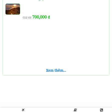
700,000
đ
Giá từ:
Xem thêm...