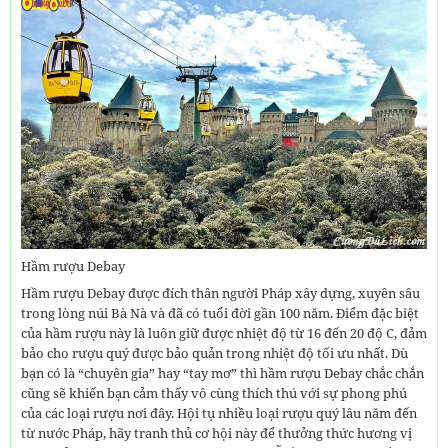
Hầm rượu Debay
Hầm rượu Debay được đích thân người Pháp xây dựng, xuyên sâu
trong lòng núi Bà Nà và đã có tuổi đời gần 100 năm. Điểm đặc biệt
của hầm rượu này là luôn giữ được nhiệt độ từ 16 đến 20 độ C, đảm
bảo cho rượu quý được bảo quản trong nhiệt độ tối ưu nhất. Dù
bạn có là “chuyên gia” hay “tay mơ” thì hầm rượu Debay chắc chắn
cũng sẽ khiến bạn cảm thấy vô cùng thích thú với sự phong phú
của các loại rượu nơi đây. Hội tụ nhiều loại rượu quý lâu năm đến
từ nước Pháp, hãy tranh thủ cơ hội này để thưởng thức hương vị