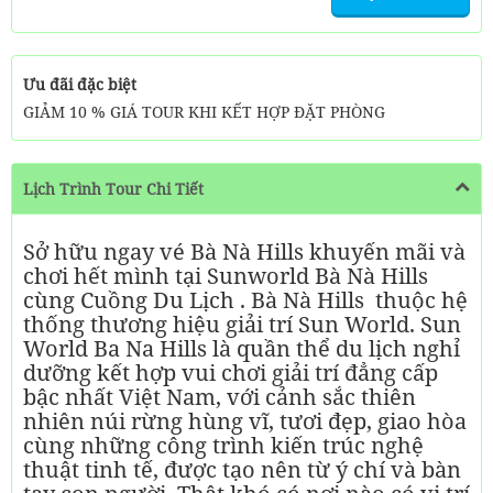
Ưu đãi đặc biệt
GIẢM 10 % GIÁ TOUR KHI KẾT HỢP ĐẶT PHÒNG
Lịch Trình Tour Chi Tiết
Sở hữu ngay vé Bà Nà Hills khuyến mãi và
chơi hết mình tại Sunworld Bà Nà Hills
cùng Cuồng Du Lịch .
Bà Nà Hills
t
huộc hệ
thống thương hiệu giải trí Sun World. Sun
World Ba Na Hills là quần thể du lịch nghỉ
dưỡng kết hợp vui chơi giải trí đẳng cấp
bậc nhất Việt Nam, với cảnh sắc thiên
nhiên núi rừng hùng vĩ, tươi đẹp, giao hòa
cùng những công trình kiến trúc nghệ
thuật tinh tế, được tạo nên từ ý chí và bàn