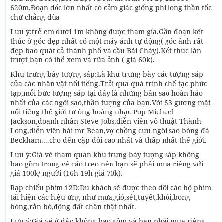
620m.Đoạn dốc lớn nhất có cảm giác giống phi long thần tốc
chứ chẳng đùa
Lưu ý:trẻ em dưới 1m không được tham gia.Gần đoạn kết
thúc ở góc đẹp nhất có một máy ảnh tự động( góc ảnh rất
đẹp bao quát cả thành phố và cầu Bãi Cháy).Kết thúc làn
trượt bạn có thể xem và rửa ảnh ( giá 60k).
Khu trưng bày tượng sáp:Là khu trưng bày các tượng sáp
của các nhân vật nổi tiếng.Trải qua quá trình chế tạc phức
tạp,mỗi bức tượng sáp tại đây là những bản sao hoàn hảo
nhất của các ngôi sao,thần tượng của bạn.Với 53 gương mặt
nổi tiếng thế giới từ ông hoàng nhạc Pop Michael
Jackson,doanh nhân Steve Jobs,diễn viên võ thuật Thành
Long,diễn viên hài mr Bean,vợ chồng cựu ngôi sao bóng đá
Beckham....cho đến cặp đôi cao nhất và thấp nhất thế giới.
Lưu ý:Giá vé tham quan khu trưng bày tượng sáp không
bao gồm trong vé cáo treo nên bạn sẽ phải mua riêng với
giá 100k/ người (16h-19h giá 70k).
Rạp chiếu phim 12D:Du khách sẽ được theo dõi các bộ phim
tái hiện các hiệu ứng như mưa,gió,sét,tuyết,khói,bong
bóng,rắn bò,động đất chân thật nhất.
Lưu ý:Giá vé ở đây không bao gồm và bạn phải mua riêng