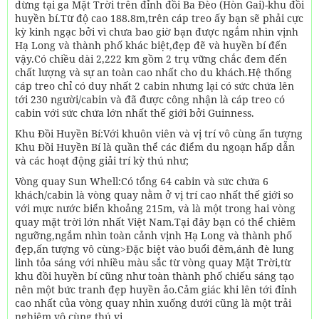
dừng tại ga Mặt Trời trên đỉnh đồi Ba Đèo (Hòn Gai)-khu đồi
huyền bí.Từ độ cao 188.8m,trên cáp treo ấy bạn sẽ phải cực
kỳ kinh ngạc bởi vì chưa bao giờ bạn được ngắm nhìn vịnh
Hạ Long và thành phố khác biệt,đẹp đẽ và huyền bí đến
vậy.Có chiều dài 2,222 km gồm 2 trụ vững chắc đem đến
chất lượng và sự an toàn cao nhất cho du khách.Hệ thống
cáp treo chỉ có duy nhất 2 cabin nhưng lại có sức chứa lên
tới 230 người/cabin và đã được công nhận là cáp treo có
cabin với sức chứa lớn nhất thế giới bởi Guinness.
Khu Đồi Huyền Bí:Với khuôn viên và vị trí vô cùng ấn tượng
Khu Đồi Huyền Bí là quần thể các điểm du ngoạn hấp dẫn
và các hoạt động giải trí kỳ thú như;
Vòng quay Sun Whell:Có tổng 64 cabin và sức chứa 6
khách/cabin là vòng quay nằm ở vị trí cao nhất thế giới so
với mực nước biển khoảng 215m, và là một trong hai vòng
quay mặt trời lớn nhất Việt Nam.Tại đây bạn có thể chiêm
ngưỡng,ngắm nhìn toàn cảnh vịnh Hạ Long và thành phố
đẹp,ấn tượng vô cùng>Đặc biệt vào buổi đêm,ánh đè lung
linh tỏa sáng với nhiều màu sắc từ vòng quay Mặt Trời,từ
khu đồi huyền bí cũng như toàn thành phố chiếu sáng tạo
nên một bức tranh đẹp huyền ảo.Cảm giác khi lên tới đỉnh
cao nhất của vòng quay nhìn xuống dưới cũng là một trải
nghiệm vô cùng thú vị