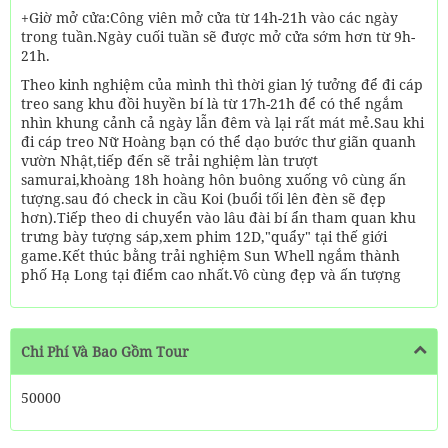
+Giờ mở cửa:Công viên mở cửa từ 14h-21h vào các ngày
trong tuần.Ngày cuối tuần sẽ được mở cửa sớm hơn từ 9h-
21h.
Theo kinh nghiệm của mình thì thời gian lý tưởng để đi cáp
treo sang khu đồi huyền bí là từ 17h-21h để có thể ngắm
nhìn khung cảnh cả ngày lẫn đêm và lại rất mát mẻ.Sau khi
đi cáp treo Nữ Hoàng bạn có thể dạo bước thư giãn quanh
vườn Nhật,tiếp đến sẽ trải nghiệm làn trượt
samurai,khoàng 18h hoàng hôn buông xuống vô cùng ấn
tượng.sau đó check in cầu Koi (buổi tối lên đèn sẽ đẹp
hơn).Tiếp theo di chuyển vào lâu đài bí ẩn tham quan khu
trưng bày tượng sáp,xem phim 12D,"quẩy" tại thế giới
game.Kết thúc bằng trải nghiệm Sun Whell ngắm thành
phố Hạ Long tại điểm cao nhất.Vô cùng đẹp và ấn tượng
Chi Phí Và Bao Gồm Tour
50000