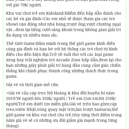
với giá 70k/ người.
Khu vui chơi trẻ em Kidoland:Điiểm đến hấp dẫn dành cho
các bé và gia đình>Các em nhỏ sẽ được tham gia các trò
vhowi vận động như nhà bóng,trượt ống,vượt chướng ngại
vật...đem lại tiếng cười sảng khoái trong không gian giải trí
đa dạng và nhiều màu sắc.
Thế Giới Game:Đắm mình trong thế giới game kinh điển
cùng gia đình và bạn bè với hệ thống các trò chơi từ kinh
điển cho đến hiện đại.Trở về tuổi thơ với các loại game
xèng hay trải nghiệm trò Arcade Zone hấp dẫn,đem lại cho
bạn những giây phát giải trí hàng đầu cùng cảm giác chiến
thắng khi chinh phục thành công những thách thức trong
game.
Giá vé và thời gian mở cửa:
+Giá vé của cáp treo Nữ Hoàng & khu đồi huyền bí năm
2019:Vé người lớn 350k/ người / Trẻ em (1m-1m30) 250k/
người/Trẻ em dưới 1m miễn phí.Giá vé trên bao gồm:cáp
treo,vườn Nhật,vòng quay mặt trời,làn trượt Samurai,thế
giới game và khu vui chơi cho trẻ.(tùy từng thời điểm trong
năm giá vé sẽ có những ưu đãi giảm giá mạnh trong từng
tháng)