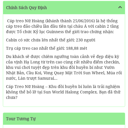
Chính Sách Quy Định
Cáp treo Nữ Hoàng (khánh thành 25/06/2016) là hệ thống
cáp treo đảo chiều lần đầu tiên tại châu Á với cabin 2 tầng
được Tổ chức Kỷ lục Guinness thế giới trao chứng nhận:
Cabin có sức chứa lớn nhất thế giới: 230 người
Trụ cáp treo cao nhất thế giới: 188,88 mét
Du khách sẽ được chiêm ngưỡng toàn cảnh vẻ đẹp diệu kỳ
của vịnh Hạ Long từ trên cao cùng rất nhiều điểm checkin,
khu vui chơi tuyệt đẹp trên khu đồi huyền bí như: Vườn
Nhật Bản, Cầu Koi, Vòng Quay Mặt Trời Sun Wheel, Múa rối
nước, Làn trượt Samurai…
Cáp Treo Nữ Hoàng – Khu đồi huyền bí luôn là trải nghiệm
không thể bỏ lỡ tại Sun World Halong Complex. Bạn đã thử
chưa?
Tour Tương Tự