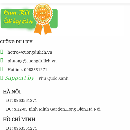
CUỒNG DU LỊCH
hotro@cuongdulich.vn
phuong@cuongdulich.vn
Hotline: 0963551271
Support by
Phú Quốc Xanh
HÀ NỘI
ĐT: 0963551271
ĐC: SH2-05 Bình Minh Garden,Long Biên,Hà Nội
HỒ CHÍ MINH
ĐT: 0963551271