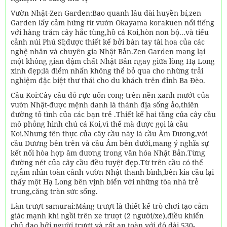
Vườn Nhật-Zen Garden:Bao quanh lâu đài huyền bí,zen
Garden lấy cảm hứng từ vườn Okayama korakuen nổi tiếng
với hàng trăm cây hắc tùng,hồ cá Koi,hòn non bộ...và tiểu
cảnh núi Phú Sĩ;được thiết kế bởi bàn tay tài hoa của các
nghệ nhân và chuyên gia Nhật Bản.Zen Garden mang lại
một không gian đậm chất Nhật Bản ngay giữa lòng Hạ Long
xinh đẹp;là điểm nhấn không thể bỏ qua cho những trải
nghiệm đặc biệt thư thái cho du khách trên đỉnh Ba Đèo.
Cầu Koi:Cây cầu đỏ rực uốn cong trên nền xanh mướt của
vườn Nhật-được mệnh danh là thánh địa sống ảo,thiên
đường tỏ tình của các bạn trẻ .Thiết kế hai tầng của cây cầu
mô phỏng hình chú cá Koi,vì thế mà được gọi là cầu
Koi.Nhưng tên thực của cây cầu này là cầu Âm Dương,với
cầu Dương bên trên và cầu Âm bên dưới,mang ý nghĩa sự
kết nối hòa hợp âm dương trong văn hóa Nhật Bản.Từng
đường nét của cây cầu đều tuyệt đẹp.Từ trên cầu có thể
ngắm nhìn toàn cảnh vườn Nhật thanh bình,bên kia cầu lại
thấy một Hạ Long bên vịnh biển với những tòa nhà trẻ
trung,căng tràn sức sống.
Làn trượt samurai:Máng trượt là thiết kế trò chơi tạo cảm
giác mạnh khi ngồi trên xe trượt (2 người/xe),điều khiển
chủ đạo bởi người trượt và rất an toàn với độ dài 530-