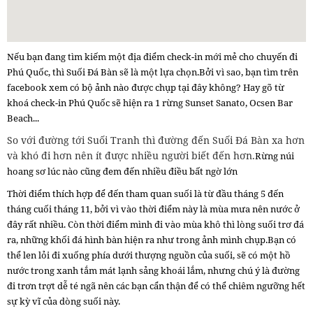
Nếu bạn đang tìm kiếm một địa điểm check-in mới mẻ cho chuyến đi
Phú Quốc, thì Suối Đá Bàn sẽ là một lựa chọn.
Bởi vì sao, bạn tìm trên
facebook xem có bộ ảnh nào được chụp tại đây không? Hay gõ từ
khoá check-in Phú Quốc sẽ hiện ra 1 rừng Sunset Sanato, Ocsen Bar
Beach...
So với đường tới Suối Tranh thì đường đến Suối Đá Bàn xa hơn
và khó đi hơn nên ít được nhiều người biết đến hơn.
Rừng núi
hoang sơ lúc nào cũng đem đến nhiều điều bất ngờ lớn
Thời điểm thích hợp để đến tham quan suối là từ đầu tháng 5 đến
tháng cuối tháng 11, bởi vì vào thời điểm này là mùa mưa nên nước ở
đây rất nhiều. Còn thời điểm mình đi vào mùa khô thì lòng suối trơ đá
ra, những khối đá hình bàn hiện ra như trong ảnh mình chụp.
Bạn có
thể len lỏi đi xuống phía dưới thượng nguồn của suối, sẽ có một hồ
nước trong xanh tắm mát lạnh sảng khoái lắm, nhưng chú ý là đường
đi trơn trợt dễ té ngã nên các bạn cẩn thận để
có thể chiêm ngưỡng hết
sự kỳ vĩ của dòng suối này.