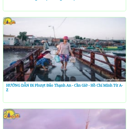
HƯỚNG DẪN Đi Phượt Đảo Thạnh An - Cần Giờ - Hồ Chí Minh Từ A-
Z