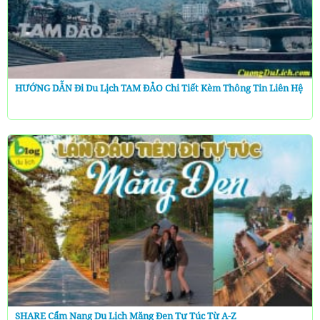
HƯỚNG DẪN Đi Du Lịch TAM ĐẢO Chi Tiết Kèm Thông Tin Liên Hệ
SHARE Cẩm Nang Du Lịch Măng Đen Tự Túc Từ A-Z