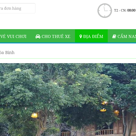
T2 - CN:
08:00
VÉ VUI CHƠI
CHO THUÊ XE
ĐỊA ĐIỂM
CẨM NAN
òa Bình