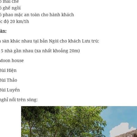
 mái che
 ghế ngồi
 phao mặc an toàn cho hành khách
c độ 20 km/1h
àn:
à sàn khác nhau tại bản Ngòi cho khách Lưu trú:
 5 nhà gần nhau (xa nhất khoảng 20m)
Moon house
Bùi Hiện
Bùi Thảo
Bùi Luyến
ghỉ nổi trên sông: