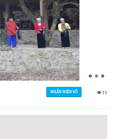
NHẤN HIỆN SỐ
11