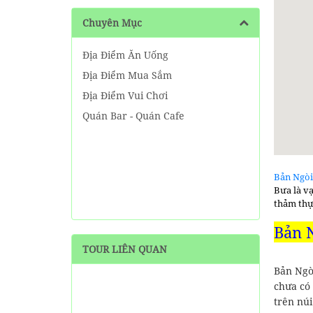
Chuyên Mục
Địa Điểm Ăn Uống
Địa Điểm Mua Sắm
Địa Điểm Vui Chơi
Quán Bar - Quán Cafe
Bản Ngòi
Bưa là v
thảm thự
Bản 
TOUR LIÊN QUAN
Bản Ngò
chưa có
trên nú