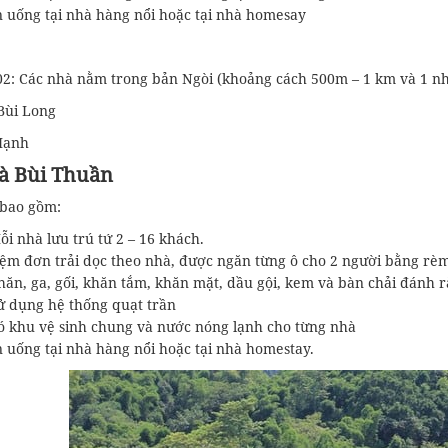
 uống tại nhà hàng nổi hoặc tại nhà homesay
02: Các nhà nằm trong bản Ngòi (khoảng cách 500m – 1 km và 1 n
Bùi Long
Mạnh
à Bùi Thuần
 bao gồm:
i nhà lưu trú tứ 2 – 16 khách.
m đơn trải dọc theo nhà, được ngăn từng ô cho 2 người bằng rèm
ăn, ga, gối, khăn tắm, khăn mặt, dầu gội, kem và bàn chải đánh 
 dụng hệ thống quạt trần
 khu vệ sinh chung và nước nóng lạnh cho từng nhà
 uống tại nhà hàng nổi hoặc tại nhà homestay.