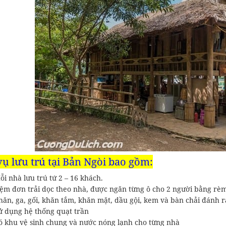
vụ lưu trú tại Bản Ngòi bao gồm:
i nhà lưu trú tứ 2 – 16 khách.
m đơn trải dọc theo nhà, được ngăn từng ô cho 2 người bằng rèm
ăn, ga, gối, khăn tắm, khăn mặt, dầu gội, kem và bàn chải đánh 
 dụng hệ thống quạt trần
 khu vệ sinh chung và nước nóng lạnh cho từng nhà