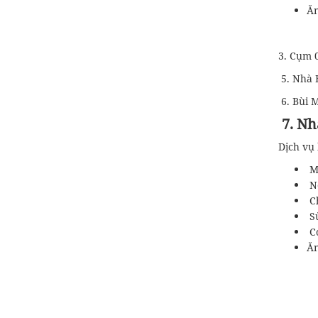
Ăn
3. Cụm 
5. Nhà 
6. Bùi 
7. Nh
Dịch vụ
Mỗ
Nệ
Ch
Sử
Có
Ăn