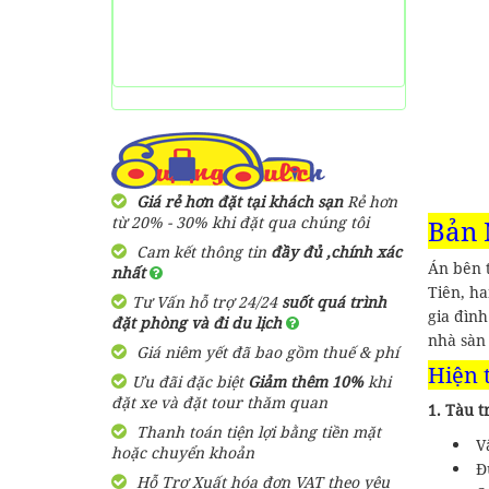
Giá rẻ hơn đặt tại khách sạn
Rẻ hơn
từ 20% - 30% khi đặt qua chúng tôi
Bản 
Cam kết thông tin
đầy đủ ,chính xác
Án bên 
nhất
Tiên, h
Tư Vấn hỗ trợ 24/24
suốt quá trình
gia đìn
đặt phòng và đi du lịch
nhà sàn
Giá niêm yết đã bao gồm thuế & phí
Hiện 
Ưu đãi đặc biệt
Giảm thêm 10%
khi
đặt xe và đặt tour thăm quan
1. Tàu t
Thanh toán tiện lợi bằng tiền mặt
Vậ
hoặc chuyển khoản
Đư
Hỗ Trợ Xuất hóa đơn VAT theo yêu