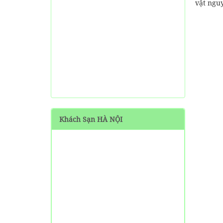
vật ngu
Khách Sạn HÀ NỘI