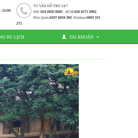
TƯ VẤN HỖ TRỢ 24/7
 - 21:00
HN:
024 6650 6065
- HCM:
028 6271 9982
Phú Quốc:
0297 6634 395
-Hotline:
0963 551
271
G DU LỊCH
TÀI KHOẢN