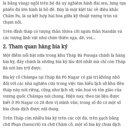
là bằng vàng) ngồi trên bệ đá uy nghiêm hình đài sen, lưng tựa
phiến đá lớn hình lá bồ đề. Đây là một kiệt tác về điêu khắc
Chăm Pa, là sự kết hợp hài hòa giữa kỹ thuật tượng tròn và
chạm nổi.
Trên đỉnh tháp có tượng thần Shiva cỡi ngưu thần Nandin và
các tượng linh vật như chim thiên nga, dê, voi…
2. Tham quan hàng bia ký
Một điểm nổi bật nữa trong khu Tháp Bà Ponaga chính là hàng
bia ký, đây chính là những bia ký lâu đời nhất mà chỉ còn Tháp
Bà nới lưu trữ được.
Bia ký cổ Chămpa tại Tháp Bà Pô Nagar có giá trị không nhỏ
đối với các nhà nghiên cứu trong việc tìm hiểu lịch sử khu đền
tháp này nói riêng, cũng như lịch sử, văn hoá và tôn giáo của
vương quốc Chămpa nói chung. Hiện nay, theo tài liệu được
biết ở Pô Nagar có 28 đơn vị minh văn; trong số đó có một số
bia chưa dịch được nội dung.
Trên Tháp còn nhiều bia ký trên các cột đá, trên gạch bằng
chữ Phạn (Sanscrit) và chữ Chăm cổ, một số bia ký chưa dịch