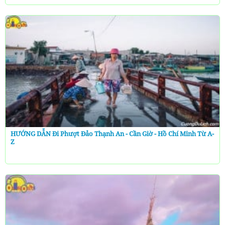
HƯỚNG DẪN Đi Phượt Đảo Thạnh An - Cần Giờ - Hồ Chí Minh Từ A-
Z