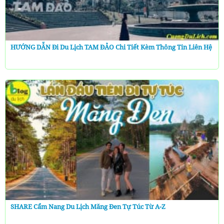
HƯỚNG DẪN Đi Du Lịch TAM ĐẢO Chi Tiết Kèm Thông Tin Liên Hệ
SHARE Cẩm Nang Du Lịch Măng Đen Tự Túc Từ A-Z