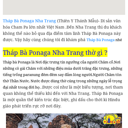
Tháp Bà Ponaga Nha Trang
(Thiên Y Thánh Mẫu)- Di sản văn
hóa Cham Pa lớn nhất Việt Nam .Đến Nha Trang thì du khách
không thể nào bỏ qua địa điểm tâm linh Tháp Bà Ponaga này
được. Vậy hãy cùng chúng tôi đi khám phá
Tháp Bà Ponaga
nhé
Tháp Bà
Ponaga Nha Trang
thờ gì ?
Tháp bà Ponaga là
Nơi đặc trưng tín ngưỡng của người Chăm cổ.
Nơi
những cô gái Chăm với những điệu múa dưới trăng đặc trưng, những
tiếng trống paranung đêm đêm say đắm lòng người.
Người Chăm tôn
thờ Thần Nước. Nước được dùng thờ cúng trong những ngày lễ trọng
Được coi như là một biểu tượng, nơi tham
đại nhất trong đời họ. .
quan không thể thiếu khi đến với Nha Trang. Tháp Bà Ponaga
là một quần thể kiến trúc đặc biệt, ghi dấu cho thời kì Hindu
giáo phát triển rực rỡ nơi đây.