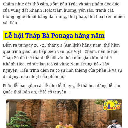
Chăm như: dệt thổ cẩm, gốm Bầu Trúc và sản phẩm độc đáo
của vùng đất Khánh Hoà: trầm hương, yến sào, tranh cát,
tượng nghệ thuật bằng đất nung, thư pháp, thư hoạ trên nhiều
vật liệu…
Lễ hội
Tháp Bà Ponaga
hàng năm
Diễn ra từ ngày 20 - 23 tháng 3 (Âm lịch) hàng năm, thể hiện
quá trình giao lưu tiếp biến văn hóa Việt - Chăm, nên lễ hội
Tháp Bà đã trở thành lễ hội văn hóa dân gian lớn nhất ở
Khánh Hòa, có sức lan toả cả vùng Nam Trung Bộ - Tây
nguyên. Tiến trình diễn ra có sự linh thiêng của phần lễ và sự
đa dạng, náo nhiệt của phần hội.
Phần lễ: bao gồm các lễ như lễ thay y, lễ thả hoa đăng, lễ cầu
Quốc thái Dân an, tế lễ cổ truyền…