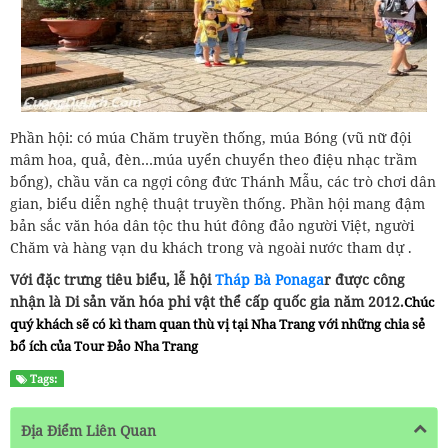
Phần hội: có múa Chăm truyền thống, múa Bóng (vũ nữ đội
mâm hoa, quả, đèn…múa uyển chuyển theo điệu nhạc trầm
bổng), chầu văn ca ngợi công đức Thánh Mẫu, các trò chơi dân
gian, biểu diễn nghệ thuật truyền thống. Phần hội mang đậm
bản sắc văn hóa dân tộc thu hút đông đảo người Việt, người
Chăm và hàng vạn du khách trong và ngoài nước tham dự .
Với đặc trưng tiêu biểu, lễ hội
Tháp Bà Ponaga
r được công
nhận là Di sản văn hóa phi vật thể cấp quốc gia năm 2012.
Chúc
quý khách sẽ có kì tham quan thù vị tại Nha Trang với những chia sẻ
bổ ích của Tour Đảo Nha Trang
Tags:
Địa Điểm Liên Quan