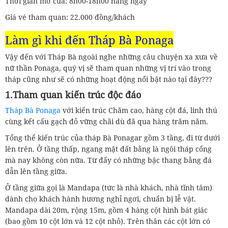
Thời gian mở cửa: 8h00-18h00 hằng ngày
Giá vé tham quan: 22.000 đồng/khách
Làm gì khi đến
Tháp Bà Ponaga
Vậy đến với Tháp Bà ngoài nghe những câu chuyện xa xưa về
nữ thần Ponaga, quý vị sẽ tham quan những vị trí vào trong
tháp cũng như sẽ có những hoạt động nổi bật nào tại đây???
1.Tham quan kiến trúc độc đáo
Tháp Bà Ponaga
với kiến trúc Chăm cao, hàng cột đá, linh thú
cùng kết cấu gạch đỏ vững chãi dù đã qua hàng trăm năm.
Tổng thể kiến trúc của tháp Bà Ponagar gồm 3 tầng, đi từ dưới
lên trên. Ở tầng thấp, ngang mặt đất bằng là ngôi tháp cổng
mà nay không còn nữa. Từ đấy có những bậc thang bằng đá
dẫn lên tầng giữa.
Ở tầng giữa gọi là Mandapa (tức là nhà khách, nhà tĩnh tâm)
dành cho khách hành hương nghỉ ngơi, chuẩn bị lễ vật.
Mandapa dài 20m, rộng 15m, gồm 4 hàng cột hình bát giác
(bao gồm 10 cột lớn và 12 cột nhỏ). Trên thân các cột lớn có