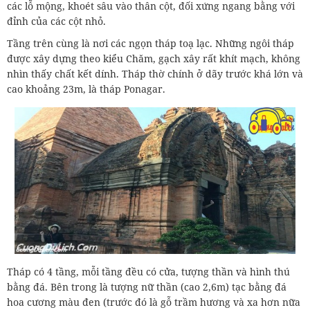
các lỗ mộng, khoét sâu vào thân cột, đối xứng ngang bằng với
đỉnh của các cột nhỏ.
Tầng trên cùng là nơi các ngọn tháp toạ lạc. Những ngôi tháp
được xây dựng theo kiểu Chăm, gạch xây rất khít mạch, không
nhìn thấy chất kết dính. Tháp thờ chính ở dãy trước khá lớn và
cao khoảng 23m, là tháp Ponagar.
Tháp có 4 tầng, mỗi tầng đều có cửa, tượng thần và hình thú
bằng đá. Bên trong là tượng nữ thần (cao 2,6m) tạc bằng đá
hoa cương màu đen (trước đó là gỗ trầm hương và xa hơn nữa