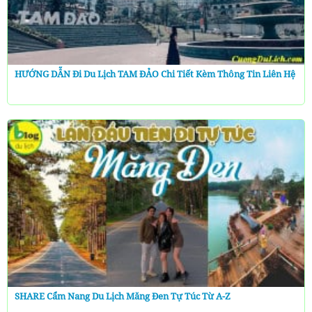
HƯỚNG DẪN Đi Du Lịch TAM ĐẢO Chi Tiết Kèm Thông Tin Liên Hệ
SHARE Cẩm Nang Du Lịch Măng Đen Tự Túc Từ A-Z