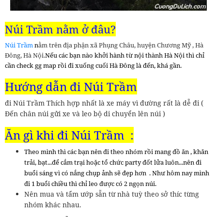
Núi Trầm nằm ở đâu?
Núi Trầm
n
ằm trên địa phận xã Phụng Châu, huyện Chương Mỹ , Hà
Đông, Hà Nội.
Nếu các bạn nào khởi hành từ nội thành Hà Nội thì chỉ
cần check gg map rồi đi xuống cuối Hà Đông là đến, khá gần.
Hướng dẫn đi Núi Trầm
đi Núi Trầm Thích hợp nhất là xe máy vì đường rất là dễ đi (
Đến chân núi gửi xe và leo bộ di chuyển lên núi )
Ăn gì khi đi Núi Trầm :
Theo mình thì các bạn nên đi theo nhóm rồi mang đồ ăn , khăn
trải, bạt...để cắm trại hoặc tổ chức party đốt lửa luôn...nên đi
buổi sáng vì có nắng chụp ảnh sẽ đẹp hơn . Như hôm nay mình
đi 1 buổi chiều thì chỉ leo được có 2 ngọn núi.
Nên mua và tẩm ướp sẵn từ nhà tuỳ theo sở thíc từng
nhóm khác nhau.