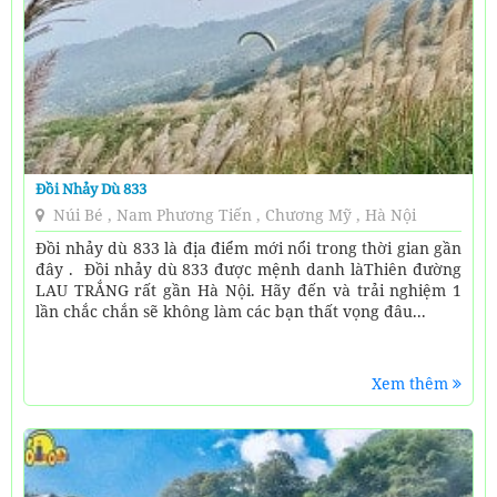
Đồi Nhảy Dù 833
Núi Bé , Nam Phương Tiến , Chương Mỹ , Hà Nội
Đồi nhảy dù 833 là địa điểm mới nổi trong thời gian gần
đây . Đồi nhảy dù 833 được mệnh danh làThiên đường
LAU TRẮNG rất gần Hà Nội. Hãy đến và trải nghiệm 1
lần chắc chắn sẽ không làm các bạn thất vọng đâu...
Xem thêm