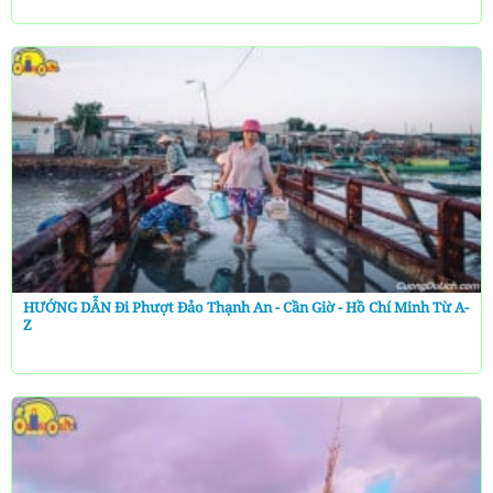
HƯỚNG DẪN Đi Phượt Đảo Thạnh An - Cần Giờ - Hồ Chí Minh Từ A-
Z