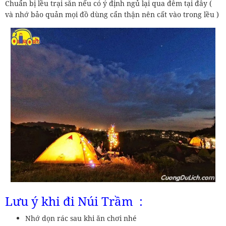
Chuẩn bị lều trại sẵn nếu có ý định ngủ lại qua đêm tại đây (
và nhớ bảo quản mọi đồ dùng cẩn thận nên cất vào trong lều )
Lưu ý khi đi Núi Trầm :
Nhớ dọn rác sau khi ăn chơi nhé