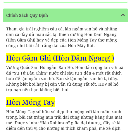
Chính Sách Quy Định
Tham gia trải nghiệm câu cá, lặn ngắm san hô và những
đàn cá đầy đủ màu sắc tại thiên đường Hòn Dăm Ngang
(Hòn Gầm Ghì) hay vẻ đẹp của Hòn Móng Tay thơ mộng
cũng như bãi cắt trắng dài của Hòn Mây Rút.
Hòn Gầm Ghì (Hòn Dăm Ngang )
Vương Quốc San Hô ngắm San Hô. Hòn đảo rộng lớn với bãi
đá “Sư Tử Đầu Chim” nước chỉ sâu từ 1 đến 4 mét rất thích
hợp để lặn ngắm san hô. Bạn sẻ lặn ngắm san hô tại đây.
Không biết bơi hay bị cận vẩn sử dụng rất tốt. HDV sẻ hổ
trợ bạn nếu bạn không biết bơi.
Hòn Móng Tay
Hòn Móng Tay sở hữu vẻ đẹp thơ mộng với làn nước xanh
trong, bãi cát trắng mịn trải dài cùng những hàng dừa mát
mẻ. Được ví như “đảo Robinson” giữa đại dương, đây sẽ là
điểm đến thú vị cho những ai thích khám phá, mê xê dịch