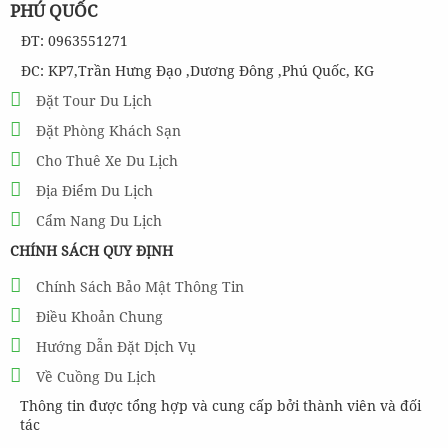
PHÚ QUỐC
Tour Câu Mực Phú Quốc
ĐT: 0963551271
ĐC: KP7,Trần Hưng Đạo ,Dương Đông ,Phú Quốc, KG
280,000
đ
Giá từ:
Đặt Tour Du Lịch
Tour đang có giảm giá đến -11 %
Đặt Phòng Khách Sạn
Tour Phú Quốc 1 Ngày Thăm Quan Khám Phá Đông Nam Đảo
Cho Thuê Xe Du Lịch
Địa Điểm Du Lịch
310,000
đ
Cẩm Nang Du Lịch
Giá từ:
Tour đang có giảm giá đến -11 %
CHÍNH SÁCH QUY ĐỊNH
Tour Đi Bộ Dưới Biển Phú Quốc
Chính Sách Bảo Mật Thông Tin
Điều Khoản Chung
Hướng Dẫn Đặt Dịch Vụ
950,000
đ
Giá từ:
Về Cuồng Du Lịch
Tour đang có giảm giá đến -11 %
Thông tin được tổng hợp và cung cấp bởi thành viên và đối
tác