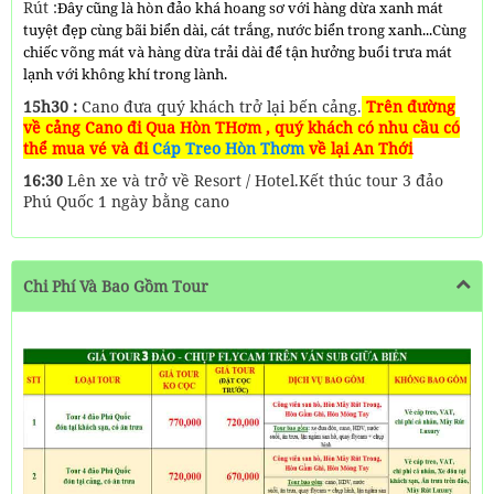
Rút :
Đây cũng là hòn đảo khá hoang sơ với hàng dừa xanh mát
tuyệt đẹp cùng bãi biển dài, cát trắng, nước biển trong xanh...Cùng
chiếc võng mát và hàng dừa trải dài để tận hưởng buổi trưa mát
lạnh với không khí trong lành.
15h30 :
Cano đưa quý khách trở lại bến cảng.
Trên đường
về cảng Cano đi Qua Hòn THơm , quý khách có nhu cầu có
thể mua vé và đi
Cáp Treo Hòn Thơm
về lại An Thới
16:30
Lên xe và trở về Resort / Hotel.Kết thúc tour 3 đảo
Phú Quốc 1 ngày bằng cano
Chi Phí Và Bao Gồm Tour