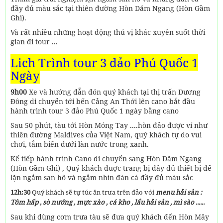
đầy đủ màu sắc tại thiên đường Hòn Dăm Ngang (Hòn Gầm
Ghì).
Và rất nhiều những hoạt động thú vị khác xuyên suốt thời
gian đi tour ...
Lịch Trình tour 3 đảo Phú Quốc 1
Ngày
9h00
Xe và hướng dẫn đón quý khách tại thị trấn Dương
Đông di chuyển tới bến Cảng An Thới lên cano bắt đầu
hành trình tour 3 đảo Phú Quốc 1 ngày bằng cano
Sau 50 phút, tàu tới Hòn Móng Tay ....hòn đảo được ví như
thiên đường Maldives của Việt Nam, quý khách tự do vui
chơi, tắm biển dưới làn nước trong xanh.
Kế tiếp hành trình Cano di chuyển sang Hòn Dăm Ngang
(Hòn Gầm Ghì) , Quý khách đuợc trang bị đầy đủ thiết bị để
lặn ngắm san hô và ngắm nhìn đàn cá đầy đủ màu sắc
12h:30
Quý khách sẽ tự túc ăn trưa trên đảo với
menu hải sản :
Tôm hấp , sò nướng , mực xào , cá kho , lẩu hải sản , mì sào ......
Sau khi dùng cơm trưa tàu sẽ đưa quý khách đến Hòn Mây