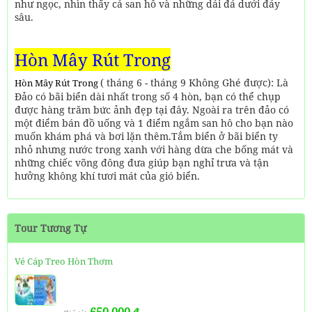
như ngọc, nhìn thấy cả san hô và những dải đá dưới đáy
sâu.
Hòn Mây Rút Trong
( tháng 6 - tháng 9 Không Ghé được): Là
Hòn Mây Rút Trong
Đảo có bãi biển dài nhất trong số 4 hòn, bạn có thể chụp
được hàng trăm bức ảnh đẹp tại đây. Ngoài ra trên đảo có
một điểm bán đồ uống và 1 điểm ngắm san hô cho bạn nào
muốn khám phá và bơi lặn thêm.Tắm biển ở bãi biển ty
nhỏ nhưng nước trong xanh với hàng dừa che bống mát và
những chiếc võng đông đưa giúp bạn nghỉ trưa và tận
hưởng không khí tươi mát của gió biển.
Tour Tương Tự
Vé Cáp Treo Hòn Thơm