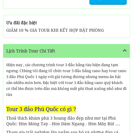
Ưu đãi đặc biệt
GIẢM 10 % GIÁ TOUR KHI KẾT HỢP ĐẶT PHÒNG
Lịch Trình Tour Chi Tiết
Hiện nay , các chương trình tour 3 đảo bằng tàu hiện đang tạm
ngưng. CHúng tôi đang tổ chức tour 3 đảo bằng cano hay tour cano
3 đảo Phú Quốc 1 ngày với giá tương đương nhưng menu ăn hải
sản nhiều món hơn. Đặc biệt với tour 3 đảo bằng cano quý khách
có thể lên được trên đảo mà không mất phí thuê xuồng nhỏ như đi
tàu
Tour 3 đảo Phú Quốc có gì ?
Thoả thích khám phá 3 hoang đảo đẹp như mơ tại Phú
Quốc: Hòn Móng Tay - Hòn Dăm Ngang - Hòn Mây Rút ....
Tham gia trải nghiệm lặn ngắm san hô và những đàn cá