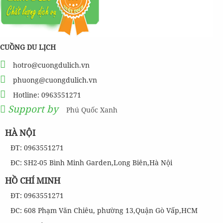
Tour 4 đảo Phú Quốc 1 Ngày
CUỒNG DU LỊCH
820,000
đ
Giá từ:
Tour đang có giảm giá đến -11 %
hotro@cuongdulich.vn
phuong@cuongdulich.vn
Tour Lặn Ngắm San Hô Phú Quốc [ KẾT HỢP THĂM QUAN NAM
ĐẢO ]
Hotline: 0963551271
Support by
Phú Quốc Xanh
350,000
đ
Giá từ:
HÀ NỘI
Tour đang có giảm giá đến -11 %
ĐT: 0963551271
Tour 2 Đảo : Hòn Móng Tay - Hòn Dăm Ngang Phú Quốc
ĐC: SH2-05 Bình Minh Garden,Long Biên,Hà Nội
HỒ CHÍ MINH
480,000
ĐT: 0963551271
đ
Giá từ:
Tour đang có giảm giá đến -11 %
ĐC: 608 Phạm Văn Chiêu, phường 13,Quận Gò Vấp,HCM