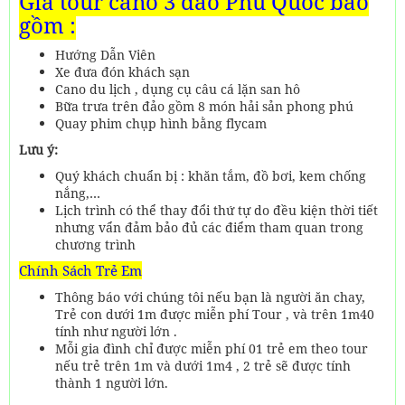
Giá tour cano 3 đảo Phú Quốc bao
gồm :
Hướng Dẫn Viên
Xe đưa đón khách sạn
Cano du lịch , dụng cụ câu cá lặn san hô
Bữa trưa trên đảo gồm 8 món hải sản phong phú
Quay phim chụp hình bằng flycam
Lưu ý:
Quý khách chuẩn bị : khăn tắm, đồ bơi, kem chống
nắng,…
Lịch trình có thể thay đổi thứ tự do đều kiện thời tiết
nhưng vẩn đảm bảo đủ các điểm tham quan trong
chương trình
Chính Sách Trẻ Em
Thông báo với chúng tôi nếu bạn là người ăn chay,
Trẻ con dưới 1m được miễn phí Tour , và trên 1m40
tính như người lớn .
Mỗi gia đình chỉ được miễn phí 01 trẻ em theo tour
nếu trẻ trên 1m và dưới 1m4 , 2 trẻ sẽ được tính
thành 1 người lớn.