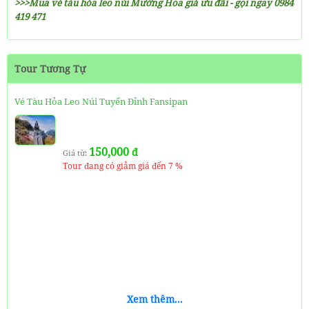
>>>Mua vé tàu hỏa leo núi Mường Hoa giá ưu đãi - gọi ngay 0984
419 471
Tour Tương Tự
Vé Tàu Hỏa Leo Núi Tuyến Đỉnh Fansipan
150,000
đ
Giá từ:
Tour đang có giảm giá đến 7 %
Xem thêm...