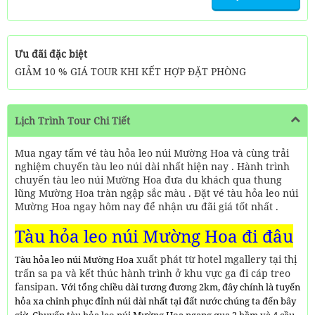
Ưu đãi đặc biệt
GIẢM 10 % GIÁ TOUR KHI KẾT HỢP ĐẶT PHÒNG
Lịch Trình Tour Chi Tiết
Mua ngay tấm vé tàu hỏa leo núi Mường Hoa và cùng trải
nghiệm chuyến tàu leo núi dài nhất hiện nay . Hành trình
chuyến tàu leo núi Mường Hoa đưa du khách qua thung
lũng Mường Hoa tràn ngập sắc màu . Đặt vé tàu hỏa leo núi
Mường Hoa ngay hôm nay để nhận ưu đãi giá tốt nhất .
Tàu hỏa leo núi Mường Hoa đi đâu
xuất phát từ hotel mgallery tại thị
Tàu hỏa leo núi Mường Hoa
trấn sa pa và kết thúc hành trình ở khu vực ga đi cáp treo
fansipan.
Với tổng chiều dài tương đương 2km, đây chính là tuyến
hỏa xa chinh phục đỉnh núi dài nhất tại đất nước chúng ta đến bây