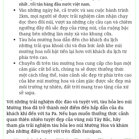
nhất , tối tân hàng đầu nước việt nam.
Vào những ngày hè, cả trước và sau cuộc hành trình
2km, mọi người sẽ được trải nghiệm cảm nhận chạy
dọc theo đồi núi, vượt xa những cây cầu cạn và chiêm
ngưỡng đầy đủ sắc đẹp của rừng núi, của ruộng bậc
thang bên những làn mây xà vào khung cửa.
Tàu hỏa mường hoa dẫn đến cho khách du lịch
những trải qua khoái chí và đưa bức ảnh khe núi
mường hoa nổi bật tiến lại hơn với khách du lịch từ
phía trên cao.
Chuyến đi trên tàu mường hoa cung cấp cho bạn một
cảm giác rất bổ ích, chúng ta sẻ được thưởng thức
một cách tổng thể, toàn cảnh sắc đẹp từ phía trên cao
của khe núi mường hoa và cảm giác được sắc đẹp mà
môi trường tự nhiên, đất trời mang trao tặng của xứ
sở sapa.
Với những trải nghiệm độc đáo và tuyệt vời, tàu hỏa leo núi
Mường Hoa đã trở thành một điểm đến hấp dẫn của du
khách khi đến với Sa Pa. Nếu bạn muốn thưởng thức cảnh
quan thiên nhiên tuyệt đẹp của vùng núi Tây Bắc, hãy
tham gia trải nghiệm tàu hỏa leo núi Mường Hoa và khám
phá những điều tuyệt vời trên đỉnh Fansipan.