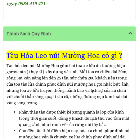
ngay 0984 419 471
Chính Sách Quy Định
Tàu Hỏa Leo núi Mường Hoa có gì ?
Tàu hỏa leo núi Mường Hoa gồm hai toa xe lửa do thương hiệu
garaventa ( thụy sĩ ) xây dựng và sinh. Mỗi toa có chiều dài 20m,
rộng 3m, cân nặng lên đến 25 tấn, sức chứa 200 khách.
Bên trong
của toa tàu lửa chinh phục đỉnh núi mường hoa gợi nhắc bức ảnh
những toa xe lửa truyền thống, bảnh bao và lịch sự của âu châu
với chuỗi thắp sáng, quạt trần cổ, những đường nẹp kim loại dát
vàng sang trọng.
Phần thân tàu được thiết kế xung quanh là lớp cửa kính
trong thời gian suốt, đồng ý khách du lịch thu vào tầm mắt
quang cảnh như tranh vẽ của rừng núi tây bắc.
Cho đến tận thời điểm hiện nay, hỏa xa chinh phục đỉnh núi
mường hoa vẫn là chuyến xe lửa chinh phục đỉnh núi dài