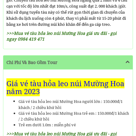
giờ.
Chuyến t
àu hỏa leo núi Mường Hoa
ngang qua 2 hầm và 4 cầu
cạn với tốc độ lớn nhất đạt 10m/s, công suất đạt 2. 000 khách /giờ.
Khi sử dụng tuyến tàu này có thể rút gọn thời gian di chuyển của
khách du lịch xuống còn 4 phút, thay vì phải mất từ 15-20 phút đi
bằng xe hơi trên đường núi khó khăn để đến ga cáp treo.
>>>Mua vé tàu hỏa leo núi Mường Hoa giá ưu đãi - gọi
ngay 0984 419 471
Chi Phí Và Bao Gồm Tour
Giá vé tàu hỏa leo núi Mường Hoa
năm 2023
Giá vé tàu hỏa leo núi Mường Hoa người lớn : 150.000đ/1
khách / 2 chiều khứ hồi
Giá vé tàu hỏa leo núi Mường Hoa trẻ em : 150.000đ/1 khách
/ 2 chiều khứ hồi
Trẻ em dưới 1.0m : miễn phí vé
>>>Mua vé tàu hỏa leo núi Mường Hoa giá ưu đãi - gọi