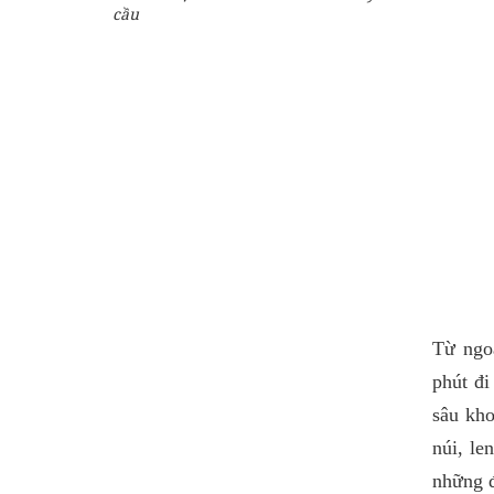
280,000 đ
cầu
Giá từ:
4 tiếng
Tour Phú Quốc 1 Ngày
Thăm Quan Khám Phá
Đông Nam Đảo
310,000 đ
Giá từ:
1 Ngày
Tour Đi Bộ Dưới Biển Phú
Quốc
950,000 đ
Giá từ:
1 Ngày
Từ ngo
Tour Lặn Bình Khí tại Phú
phút đi
Quốc
sâu kho
910,000 đ
Giá từ:
1 Ngày
núi, le
những 