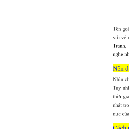
Tour 5 Đảo Phú Quốc 1
Ngày Đi Cáp Treo Hòn
Thơm
890,000 đ
Giá từ:
1 Ngày 5 Đảo Phú Quốc
Tên gọi
với vẻ 
Vé Cáp Treo Hòn Thơm 1
Tranh, 
Chiều Kèm Buffet
nghe nh
800,000 đ
Giá từ:
1 ngày
Nên đ
Bảng Giá Cho Thuê Cano
Nhìn ch
Phú Quốc Rẻ Nhất Hiện
Nay
Tuy nhi
2,750,000 đ
thời g
Giá từ:
1 Ngày
nhất tr
nực của
BẢNG GIÁ Vé United
Center Phú Quốc rẻ nhất
hiện nay
Cách 