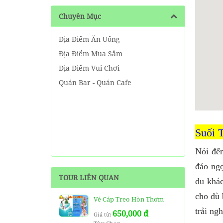
Chuyên Mục
Địa Điểm Ăn Uống
Địa Điểm Mua Sắm
Địa Điểm Vui Chơi
Quán Bar - Quán Cafe
Suối 
Nói đến
đảo ngọ
TOUR LIÊN QUAN
du khác
cho dù 
Vé Cáp Treo Hòn Thơm
trải ng
650,000 đ
Giá từ: