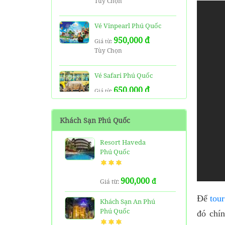
Tùy Chọn
Vé Vinpearl Phú Quốc
950,000 đ
Giá từ:
Tùy Chọn
Vé Safari Phú Quốc
650,000 đ
Giá từ:
Tùy Chon
Khách Sạn Phú Quốc
Vé VinWonders Và Safari
Phú Quốc ( Combo 1 Ngày)
Resort Haveda
1,350,000 đ
Giá từ:
Phú Quốc
1 Ngày
900,000
đ
Giá từ:
Tour 3 Đảo Phú Quốc 1
Ngày Bằng Cano
Để
tou
Khách Sạn An Phú
450,000 đ
Giá từ:
Phú Quốc
đó chí
1 Ngày