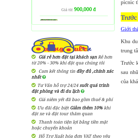
picnic 
900,000
đ
Giá từ:
Tour 4 đảo Phú Quốc 1
Trước
Ngày
Resort Paris Beach
820,000 đ
Giá từ:
Phú Quốc
Giới th
1 Ngày
Khu du 
950,000
đ
Giá từ:
Tour Lặn Ngắm San Hô
trung 
Phú Quốc [ KẾT HỢP
Giá rẻ hơn đặt tại khách sạn
Rẻ hơn
THĂM QUAN NAM ĐẢO ]
từ 20% - 30% khi đặt qua chúng tôi
Trước k
350,000 đ
Giá từ:
Cam kết thông tin
đầy đủ ,chính xác
sau nhữ
1 Ngày
nhất
của khá
Tư Vấn hỗ trợ 24/24
suốt quá trình
Tour 2 Đảo : Hòn Móng
đặt phòng và đi du lịch
Tay - Hòn Dăm Ngang Phú
Giá niêm yết đã bao gồm thuế & phí
Quốc
Ưu đãi đặc biệt
Giảm thêm 10%
khi
480,000 đ
Giá từ:
đặt xe và đặt tour thăm quan
1 Ngày
Thanh toán tiện lợi bằng tiền mặt
hoặc chuyển khoản
Tour Câu Mực Phú Quốc
Hỗ Trợ Xuất hóa đơn VAT theo yêu