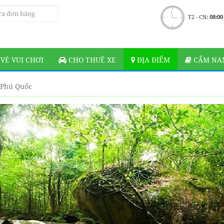
T2 - CN:
08:00
VÉ VUI CHƠI
CHO THUÊ XE
ĐỊA ĐIỂM
CẨM NAN
 Phú Quốc