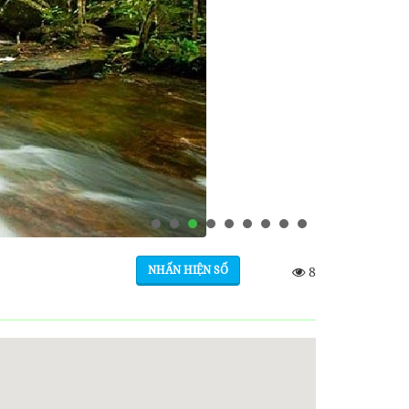
NHẤN HIỆN SỐ
8