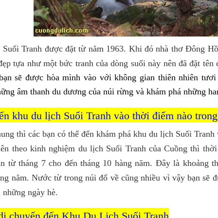
 Suối Tranh được đặt từ năm 1963. Khi đó nhà thơ Đông Hồ 
đẹp tựa như một bức tranh của dòng suối này nên đã đặt tên 
bạn sẽ được hòa mình vào với không gian thiên nhiên tươi
ững âm thanh du dương của núi rừng và khám phá những han
ến khu du lịch Suối Tranh vào thời điểm nào tron
ung thì các bạn có thể đến khám phá khu du lịch Suối Tranh
ên theo kinh nghiệm du lịch Suối Tranh của Cuồng thì thời
ian từ tháng 7 cho đến tháng 10 hàng năm. Đây là khoảng 
ong năm. Nước từ trong núi đổ về cũng nhiều vì vậy bạn sẽ 
 những ngày hè.
di chuyển đến Khu Du Lịch Suối Tranh