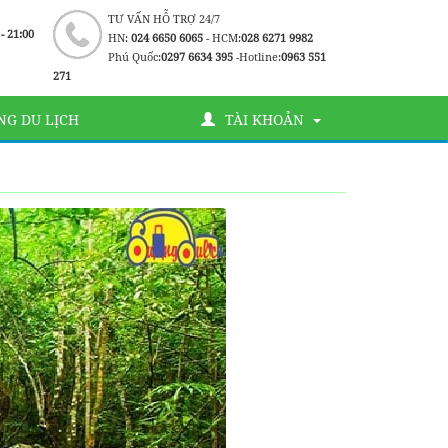
TƯ VẤN HỖ TRỢ 24/7
 - 21:00
HN:
024 6650 6065
- HCM:
028 6271 9982
Phú Quốc:
0297 6634 395
-Hotline:
0963 551
271
G DU LỊCH
TÀI KHOẢN