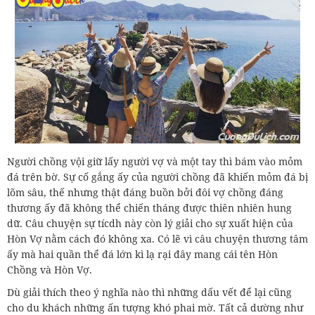
Người chồng vội giữ lấy người vợ và một tay thì bám vào mỏm
đá trên bờ. Sự cố gắng ấy của người chồng đã khiến mỏm đá bị
lõm sâu, thế nhưng thật đáng buồn bởi đôi vợ chồng đáng
thương ấy đã không thể chiến tháng được thiên nhiên hung
dữ. Câu chuyện sự tícdh này còn lý giải cho sự xuất hiện của
Hòn Vợ nằm cách đó không xa. Có lẽ vì câu chuyện thương tâm
ấy mà hai quần thể đá lớn kì lạ rại đây mang cái tên Hòn
Chồng và Hòn Vợ.
Dù giải thích theo ý nghĩa nào thì những dấu vết để lại cũng
cho du khách những ấn tượng khó phai mờ. Tất cả dường như