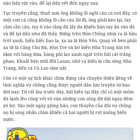
nào bấu vịn vào, để lại dấu vết đến ngày nay.
Tục truyền rằng, thuở xưa ông khổng lồ ngồi câu cá nơi đây, có
một con cá cũng khổng lồ cắn câu lôi đi, ông phải kéo lại, tay
cầm cần câu, tay tì vào tảng đá lấy đà khiến bàn tay ấn vào đá
và để lại dấu như đã thấy. Đứng trên Hòn Chồng nhìn ra là bầu
trời xanh, biển biếc bao la, xa xa là Hòn Yến. Quay về bên phải
xa tít là Cảng Cầu Đá, Hòn Tre và bờ biển Nha Trang dài tới
6km với hàng dừa, hàng phi lao xanh ngát trên bãi cát trắng
phau. Khuất bên mũi đồi Lasan, nhô ra biển là cửa sông Nha
Trang, bến cá Cù Lao sầm uất.
Còn có một sự tích khác chứa đựng câu chuyện thiên liêng về
tình nghĩa vợ chồng cũng được người dân lưu truyền từ bao
đời nay. Từ rất lâu trước đây, bãi biển tại đây chỉ có một mỏm
đá lạnh lẽo cùng với vô vàn những con sóng dữ dội ngày đêm
xô bờ. Vào một ngày giông bão, con thuyền của đôi vợ chồng
nọ bị sóng nhấn chìm khiến cả hai người bị rơi xuống biển
nước.