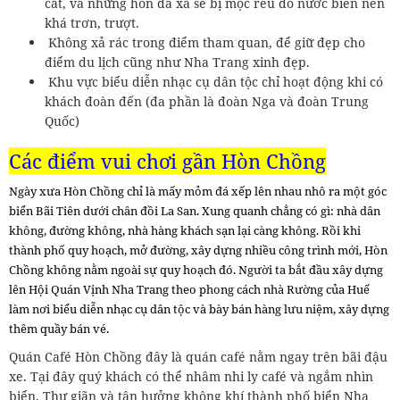
cát, và những hòn đá xa sẽ bị mọc rêu do nước biển nên
khá trơn, trượt.
Không xả rác trong điểm tham quan, để giữ đẹp cho
điểm du lịch cũng như Nha Trang xinh đẹp.
Khu vực biểu diễn nhạc cụ dân tộc chỉ hoạt động khi có
khách đoàn đến (đa phần là đoàn Nga và đoàn Trung
Quốc)
Các điểm vui chơi gần Hòn Chồng
Ngày xưa Hòn Chồng chỉ là mấy mỏm đá xếp lên nhau nhô ra một góc
biển Bãi Tiên dưới chân đồi La San. Xung quanh chẳng có gì: nhà dân
không, đường không, nhà hàng khách sạn lại càng không. Rồi khi
thành phố quy hoạch, mở đường, xây dựng nhiều công trình mới, Hòn
Chồng không nằm ngoài sự quy hoạch đó. Người ta bắt đầu xây dựng
lên Hội Quán Vịnh Nha Trang theo phong cách nhà Rường của Huế
làm nơi biểu diễn nhạc cụ dân tộc và bày bán hàng lưu niệm, xây dựng
thêm quầy bán vé.
Quán Café Hòn Chồng đây là quán café nằm ngay trên bãi đậu
xe. Tại đây quý khách có thể nhâm nhi ly café và ngắm nhìn
biển. Thư giãn và tận hưởng không khí thành phố biển Nha