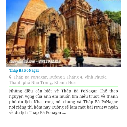
Tháp Bà PoNagar
Tháp Bà PoNagar, Đường 2 Tháng 4, Vĩnh Phước,
Thành phố Nha Trang, Khánh Hòa
Những điều cần biết về Tháp Bà PoNagar Thể theo
nguyện vọng của anh em muốn tìm hiểu trước về thành
phố du lịch Nha trang nói chung và Tháp Bà PoNagar
nói riêng thì hôm nay Cuồng sẽ làm một bài review ngắn
về du lịch Tháp Bà Ponagar....