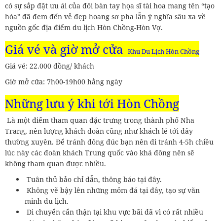
có sự sắp đặt ưu ái của đôi bàn tay họa sĩ tài hoa mang tên “tạo
hóa” đã đem đến vẻ đẹp hoang sơ pha lẫn ý nghĩa sâu xa về
nguồn gốc địa điểm du lịch Hòn Chồng-Hòn Vợ.
Giá vé và giờ mở cửa
Khu Du Lịch Hòn Chồng
Giá vé: 22.000 đồng/ khách
Giờ mở cửa: 7h00-19h00 hằng ngày
Những lưu ý khi tới Hòn Chồng
Là một điểm tham quan đặc trưng trong thành phố Nha
Trang, nên lượng khách đoàn cũng như khách lẻ tới đây
thường xuyên. Để tránh đông đúc bạn nên đi tránh 4-5h chiều
lúc này các đoàn khách Trung quốc vào khá đông nên sẽ
không tham quan được nhiều.
Tuân thủ bảo chỉ dẫn, thông báo tại đây.
Không vẽ bậy lên những mỏm đá tại đây, tạo sự văn
minh du lịch.
Di chuyển cẩn thận tại khu vực bãi đã vì có rất nhiều