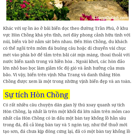
Khác với sự ồn ào ở bãi biển dọc theo đường Trần Phú, ở khu
vực Hòn Chồng khá yên tĩnh, nơi đây phong cảnh hữu tình với
núi, biển và bờ nằm sát bên nhau. Đến Hòn Chồng, du khách
có thể ngồi trên mõm đá buông câu hoặc di chuyển vài chục
mét vào phía bờ để tắm trên bãi cát mịn màng, thoai thoải với
nước biển xanh trong và hiền hòa . Ngoài khơi, các hòn đảo
lớn nhỏ bao bọc làm giảm tốc độ gió và ảnh hưởng của mưa
bão. Vì vậy, biển trên vịnh Nha Trang và danh thắng Hòn
Chồng được xem là một trong những vịnh biển đẹp và an toàn.
Sự tích Hòn Chồng
Có rất nhiều câu chuyện dân gian lý thú xoay quanh sự tích
Hòn Chồng, lạ nhất là trên một khối đá lớn nằm trên mỏm cao
nhất của Hòn Chồng có in dấu một bàn tay khổng lồ hằn sâu
trong đá, đủ cả lòng bàn tay và 5 ngón tay, như thể thuở mới
tạo sơn, đá chưa kịp đông cứng lại, đã có một bàn tay khổng lồ