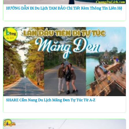
HƯỚNG DẪN Đi Du Lịch TAM ĐẢO Chi Tiết Kèm Thông Tin Liên Hệ
SHARE Cẩm Nang Du Lịch Măng Đen Tự Túc Từ A-Z