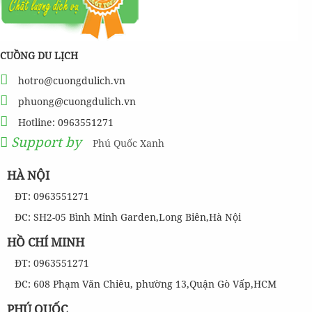
CUỒNG DU LỊCH
hotro@cuongdulich.vn
phuong@cuongdulich.vn
Hotline: 0963551271
Support by
Phú Quốc Xanh
HÀ NỘI
ĐT: 0963551271
ĐC: SH2-05 Bình Minh Garden,Long Biên,Hà Nội
HỒ CHÍ MINH
ĐT: 0963551271
ĐC: 608 Phạm Văn Chiêu, phường 13,Quận Gò Vấp,HCM
PHÚ QUỐC