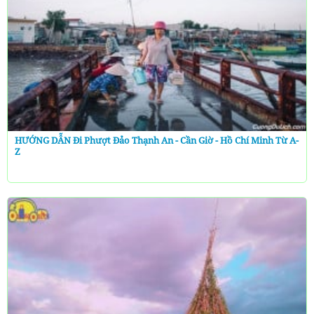
HƯỚNG DẪN Đi Phượt Đảo Thạnh An - Cần Giờ - Hồ Chí Minh Từ A-
Z