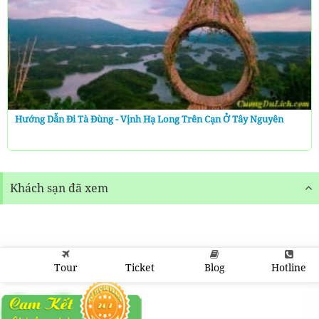
Hướng Dẫn Đi Tà Đùng - Vịnh Hạ Long Trên Cạn Ở Tây Nguyên
Khách sạn đã xem
Tour
Ticket
Blog
Hotline