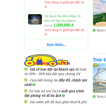
Tour đang có giảm giá đến 50
%
Vé Show Nụ Hôn Biển Cả -
Kiss Of The Sea Show
1,000,000
đ
Giá từ:
Xem c
Tour đang có giảm giá đến 48
%
Vé Thuỷ Cung Time City -
Xem thêm...
Vinpearl Aquarium Ticket
170,000
đ
Giá từ:
Tour đang có giảm giá đến 41
Tour 
%
Giá rẻ hơn đặt tại khách sạn
Rẻ hơn
Vé Cáp Treo Núi Bà Đen
từ 20% - 30% khi đặt qua chúng tôi
250,000
đ
Giá từ:
Cam kết thông tin
đầy đủ ,chính xác
Tour đang có giảm giá đến 40
nhất
%
Tư Vấn hỗ trợ 24/24
suốt quá trình
Tour 4 đảo Phú Quốc 1
đặt phòng và đi du lịch
Xem c
Ngày
Giá niêm yết đã bao gồm thuế & phí
820,000
đ
Giá từ: