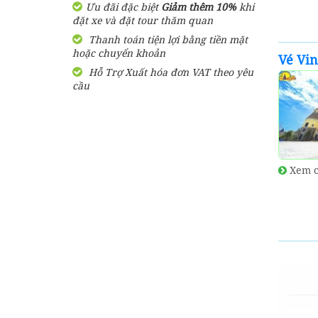
Ưu đãi đặc biệt
Giảm thêm 10%
khi
Tour đang có giảm giá đến 39
đặt xe và đặt tour thăm quan
%
Thanh toán tiện lợi bằng tiền mặt
BẢNG GIÁ Vé United
hoặc chuyển khoản
Vé Vi
Center Phú Quốc rẻ nhất
Hỗ Trợ Xuất hóa đơn VAT theo yêu
hiện nay
cầu
1,350,000
đ
Giá từ:
Tour đang có giảm giá đến 32
%
Vé Cáp Treo Fansipan
800,000
đ
Giá từ:
Xem c
Tour đang có giảm giá đến 31
%
BẢNG GIÁ Vé Grand World
Phú Quốc RẺ NHẤT HIỆN
NAY
300,000
đ
Giá từ:
Tour đang có giảm giá đến 27
%
Vé VinWonders Và Safari