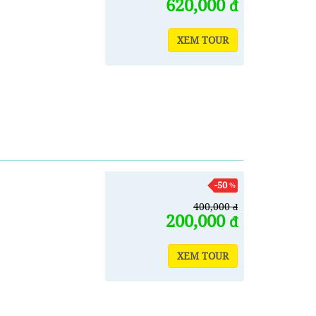
620,000
đ
XEM TOUR
-50
%
400,000
đ
200,000
đ
XEM TOUR