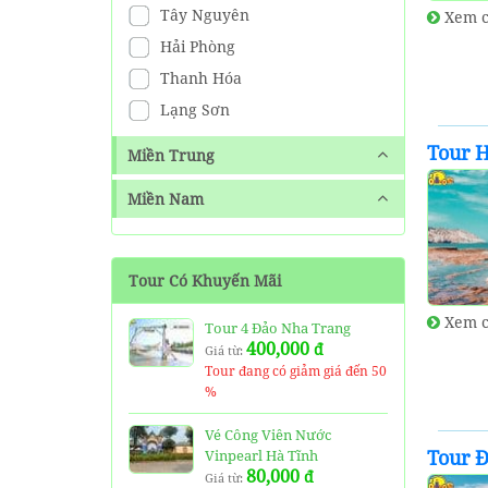
Tây Nguyên
Xem c
Hải Phòng
Thanh Hóa
Lạng Sơn
Tour H
Miền Trung
Miền Nam
Tour Có Khuyến Mãi
Xem c
Tour 4 Đảo Nha Trang
400,000
đ
Giá từ:
Tour đang có giảm giá đến 50
%
Vé Công Viên Nước
Tour Đ
Vinpearl Hà Tĩnh
80,000
đ
Giá từ: