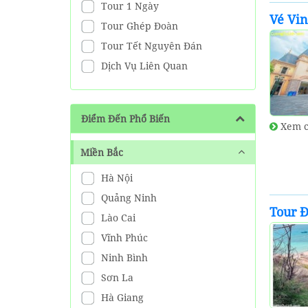
Tour 1 Ngày
Vé Vi
Tour Ghép Đoàn
Tour Tết Nguyên Đán
Dịch Vụ Liên Quan
Điểm Đến Phổ Biến
Xem c
Miền Bắc
Hà Nội
Quảng Ninh
Tour 
Lào Cai
Vĩnh Phúc
Ninh Bình
Sơn La
Hà Giang