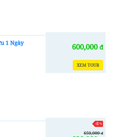
ừu 1 Ngày
600,000
đ
XEM TOUR
-5
%
650,000
đ