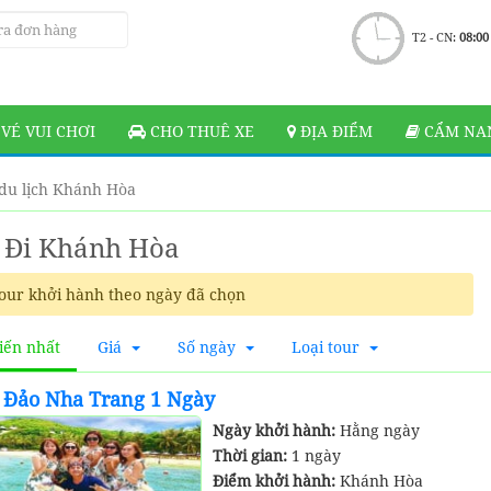
T2 - CN:
08:00
VÉ VUI CHƠI
CHO THUÊ XE
ĐỊA ĐIỂM
CẨM NAN
du lịch Khánh Hòa
 Đi Khánh Hòa
our khởi hành theo ngày đã chọn
iến nhất
Giá
Số ngày
Loại tour
 Đảo Nha Trang 1 Ngày
Ngày khởi hành:
Hằng ngày
Thời gian:
1 ngày
Điểm khởi hành:
Khánh Hòa