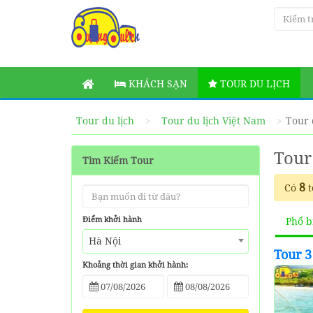
KHÁCH SẠN
TOUR DU LỊCH
Tour du lịch
Tour du lịch Việt Nam
Tour 
Tour
Tìm Kiếm Tour
8
Có
t
Điểm khởi hành
Phổ b
Hà Nội
Tour 3
Khoảng thời gian khởi hành: