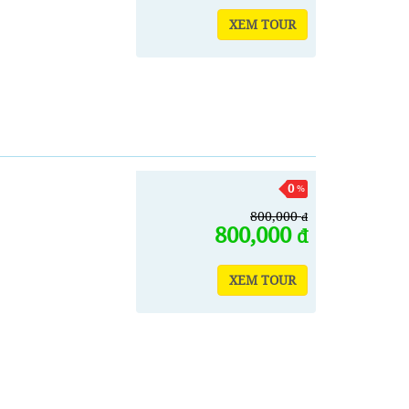
XEM TOUR
0
%
800,000
đ
800,000
đ
XEM TOUR