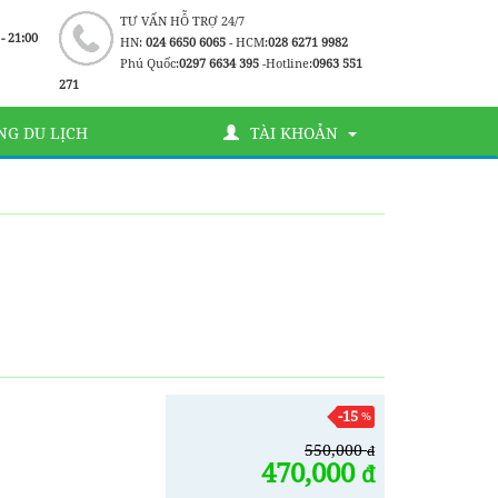
TƯ VẤN HỖ TRỢ 24/7
 - 21:00
HN:
024 6650 6065
- HCM:
028 6271 9982
Phú Quốc:
0297 6634 395
-Hotline:
0963 551
271
G DU LỊCH
TÀI KHOẢN
-15
%
550,000
đ
470,000
đ