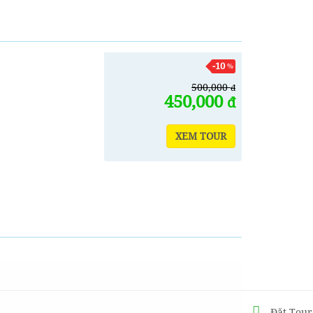
-10
%
500,000
đ
450,000
đ
XEM TOUR
Đặt Tour