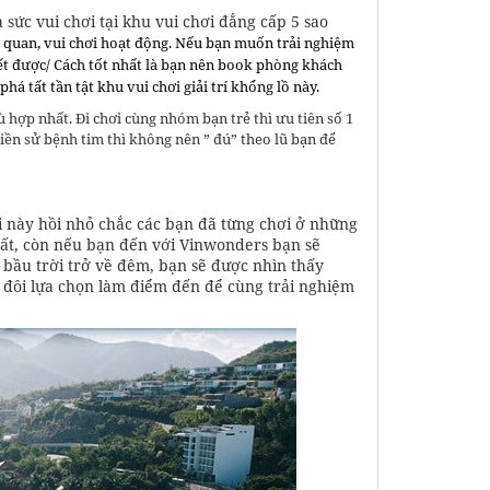
sức vui chơi tại khu vui chơi đẳng cấp 5 sao
 quan, vui chơi hoạt động. Nếu bạn muốn trải nghiệm
hết được/ Cách tốt nhất là bạn nên book phòng khách
 tất tần tật khu vui chơi giải trí khổng lồ này.
 hợp nhất. Đi chơi cùng nhóm bạn trẻ thì ưu tiên số 1
iền sử bệnh tim thì không nên ” đú” theo lũ bạn để
 này hồi nhỏ chắc các bạn đã từng chơi ở những
 đất, còn nếu bạn đến với Vinwonders bạn sẽ
bầu trời trở về đêm, bạn sẽ được nhìn thấy
 đôi lựa chọn làm điểm đến để cùng trải nghiệm