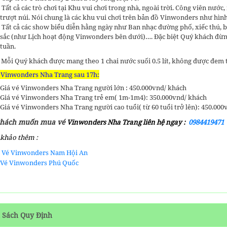
Tất cả các trò chơi tại Khu vui chơi trong nhà, ngoài trời. Công viên nư
trượt núi. Nói chung là các khu vui chơi trên bản đồ Vinwonders như hìn
Tất cả các show biểu diễn hằng ngày như Ban nhạc đường phố, xiếc thú, b
sắc (như Lịch hoạt động Vinwonders bên dưới)…. Đặc biệt Quý khách đừng b
tuần.
 Mỗi Quý khách được mang theo 1 chai nước suối 0.5 lít, không được đem 
 Vinwonders Nha Trang sau 17h:
Giá vé Vinwonders Nha Trang người lớn : 450.000vnd/ khách
Giá vé Vinwonders Nha Trang trẻ em( 1m-1m4): 350.000vnd/ khách
Giá vé Vinwonders Nha Trang người cao tuổi( từ 60 tuổi trở lên): 450.000
khách muốn mua vé
Vinwonders Nha Trang liên hệ ngay :
0984419471
khảo thêm :
Vé Vinwonders Nam Hội An
Vé Vinwonders Phú Quốc
 Sách Quy Định