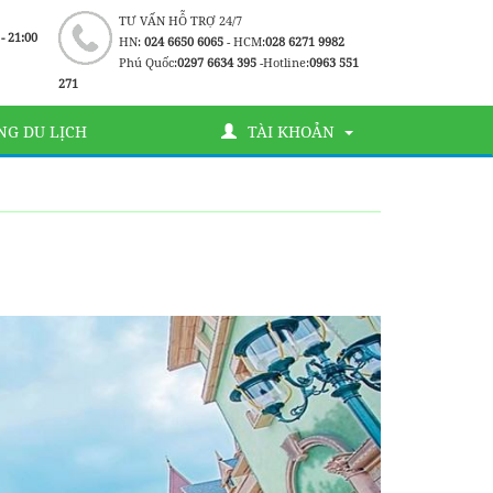
TƯ VẤN HỖ TRỢ 24/7
 - 21:00
HN:
024 6650 6065
- HCM:
028 6271 9982
Phú Quốc:
0297 6634 395
-Hotline:
0963 551
271
G DU LỊCH
TÀI KHOẢN