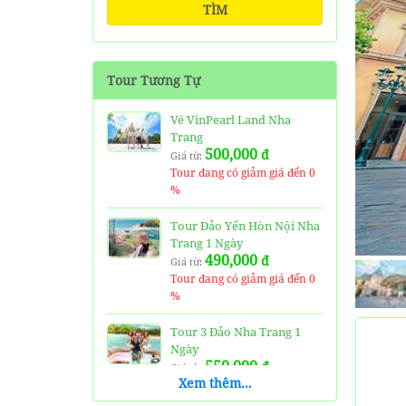
TÌM
Tour Tương Tự
Vé VinPearl Land Nha
Trang
500,000
đ
Giá từ:
Tour đang có giảm giá đến 0
%
Tour Đảo Yến Hòn Nội Nha
Trang 1 Ngày
490,000
đ
Giá từ:
Tour đang có giảm giá đến 0
%
Tour 3 Đảo Nha Trang 1
Ngày
550,000
đ
Giá từ:
Xem thêm...
Tour đang có giảm giá đến 0
%