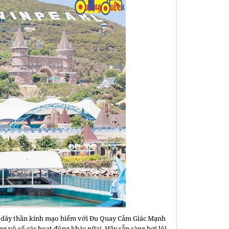
 dây thần kinh mạo hiểm với Đu Quay Cảm Giác Mạnh
ng vô số các hoạt động khác nữa!. Hãy sẵn sàng bơi lội