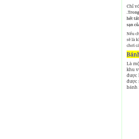
Chỉ v
.
Trong
hết tấ
sạn củ
Nếu ch
sẽ là 
chơi c
Bánh
Là mộ
khu v
được 
được 
bánh 