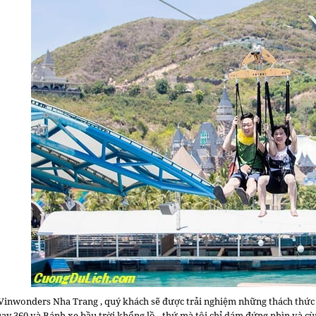
Vinwonders Nha Trang , quý khách sẽ được trải nghiệm những t
hách thức
uay 360 và Bánh xe bầu trời khổng lồ - thứ mà tôi chỉ dám đứng nhìn và cù