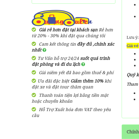
Giá rẻ hơn đặt tại khách sạn
Rẻ hơn
từ 20% - 30% khi đặt qua chúng tôi
Lưu ý:
Cam kết thông tin
đầy đủ ,chính xác
Giá vé
nhất
Tư Vấn hỗ trợ 24/24
suốt quá trình
đặt phòng và đi du lịch
Giá niêm yết đã bao gồm thuế & phí
Quý 
Ưu đãi đặc biệt
Giảm thêm 10%
khi
Tham 
đặt xe và đặt tour thăm quan
Thanh toán tiện lợi bằng tiền mặt
hoặc chuyển khoản
Hỗ Trợ Xuất hóa đơn VAT theo yêu
cầu
Chính