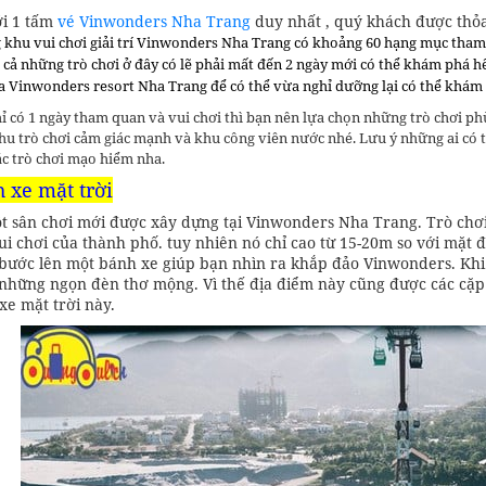
ới 1 tấm
vé Vinwonders Nha Trang
duy nhất , quý khách được thỏa 
 khu vui chơi giải trí Vinwonders Nha Trang có khoảng 60 hạng mục tham
t cả những trò chơi ở đây có lẽ phải mất đến 2 ngày mới có thể khám phá 
a Vinwonders resort Nha Trang để có thể vừa nghỉ dưỡng lại có thể khám phá
ỉ có 1 ngày tham quan và vui chơi thì bạn nên lựa chọn những trò chơi phù
khu trò chơi cảm giác mạnh và khu công viên nước nhé. Lưu ý những ai có t
ác trò chơi mạo hiểm nha.
 xe mặt trời
t sân chơi mới được xây dựng tại Vinwonders Nha Trang. Trò chơi
ui chơi của thành phố. tuy nhiên nó chỉ cao từ 15-20m so với mặt
bước lên một bánh xe giúp bạn nhìn ra khắp đảo Vinwonders. Khi 
những ngọn đèn thơ mộng. Vì thế địa điểm này cũng được các cặp
xe mặt trời này.