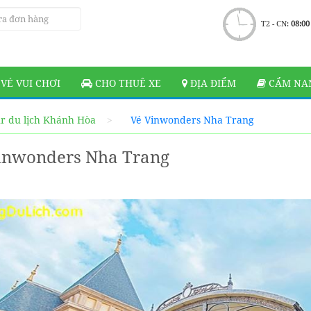
T2 - CN:
08:00
VÉ VUI CHƠI
CHO THUÊ XE
ĐỊA ĐIỂM
CẨM NAN
r du lịch Khánh Hòa
Vé Vinwonders Nha Trang
inwonders Nha Trang