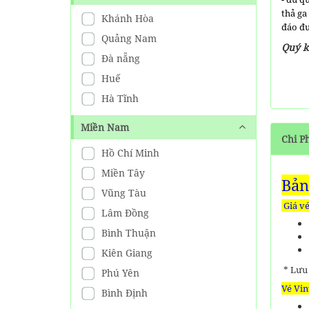
800,000
đ
Giá từ:
thả ga
Tour đang có giảm giá đến
Khánh Hòa
đáo đư
31%
Quảng Nam
Quý 
BẢNG GIÁ Vé Grand World
Đà nẵng
Phú Quốc RẺ NHẤT HIỆN
Huế
NAY
300,000
đ
Hà Tĩnh
Giá từ:
Tour đang có giảm giá đến
27%
Miền Nam
Chi P
Vé VinWonders Và Safari
Hồ Chí Minh
Phú Quốc ( Combo 1 Ngày)
Miền Tây
1,350,000
đ
Giá từ:
Bản
Tour đang có giảm giá đến
Vũng Tàu
26%
Giá v
Lâm Đồng
Bình Thuận
Kiên Giang
* Lưu 
Phú Yên
Vé Vi
Bình Định