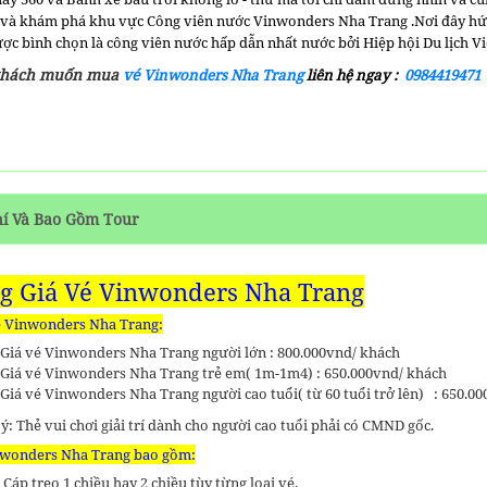
 và khám phá khu vực Công viên nước
Vinwonders Nha Trang .N
ơi đây hứ
ợc bình chọn là công viên nước hấp dẫn nhất nước bởi Hiệp hội Du lịch V
khách muốn mua
vé
Vinwonders Nha Trang
liên hệ ngay :
0984419471
hí Và Bao Gồm Tour
g Giá Vé Vinwonders Nha Trang
é Vinwonders Nha Trang:
Giá vé Vinwonders Nha Trang người lớn : 800.000vnd/ khách
Giá vé Vinwonders Nha Trang trẻ em( 1m-1m4) : 650.000vnd/ khách
Giá vé Vinwonders Nha Trang người cao tuổi( từ 60 tuổi trở lên) : 650.0
ý: Thẻ vui chơi giải trí dành cho người cao tuổi phải có CMND gốc.
nwonders Nha Trang bao gồm:
Cáp treo 1 chiều hay 2 chiều tùy từng loại vé.