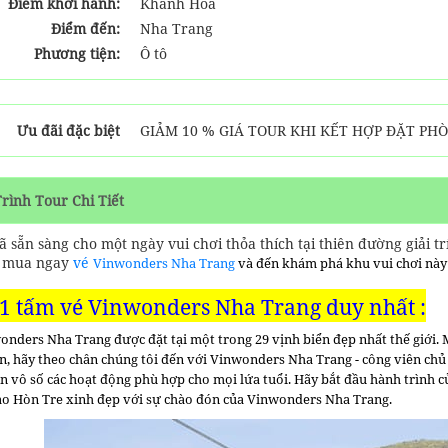
Điểm khởi hành:
Khánh Hòa
Điểm đến:
Nha Trang
Phương tiện:
Ô tô
Ưu đãi đặc biệt
GIẢM 10 % GIÁ TOUR KHI KẾT HỢP ĐẶT PH
Trình Tour Chi Tiết
ã sẵn sàng cho một ngày vui chơi thỏa thích tại thiên đường giải 
y mua ngay
vé
Vinwonders Nha Trang
và đến khám phá khu vui chơi này
 1 tấm vé
Vinwonders Nha Trang duy nhất :
nders Nha Trang
được đặt tại một trong 29 vịnh biển đẹp nhất thế giới.
n, hãy theo chân chúng tôi đến với Vinwonders Nha Trang - công viên chủ 
n vô số các hoạt động phù hợp cho mọi lứa tuổi. Hãy bắt đầu hành trình c
o Hòn Tre xinh đẹp với sự chào đón của Vinwonders Nha Trang.