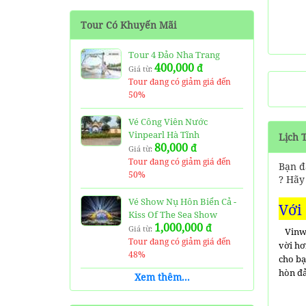
Tour 4 Đảo Nha Trang
Tour Có Khuyến Mãi
400,000
đ
Giá từ:
Tour đang có giảm giá đến 0
Tour 4 Đảo Nha Trang
%
400,000
đ
Giá từ:
Tour đang có giảm giá đến
Bảng Giá Thuê Cano Nha
50%
Trang Rẻ Nhất Hiện Nay
800,000
đ
Giá từ:
Vé Công Viên Nước
Tour đang có giảm giá đến 0
Vinpearl Hà Tĩnh
Lịch 
%
80,000
đ
Giá từ:
Tour đang có giảm giá đến
Bạn đ
50%
? Hã
Vé Show Nụ Hôn Biển Cả -
Với
Kiss Of The Sea Show
1,000,000
đ
Giá từ:
Vinwo
Tour đang có giảm giá đến
vời hơ
48%
cho bạ
hòn đả
Xem thêm...
Vé Thuỷ Cung Time City -
Vinpearl Aquarium Ticket