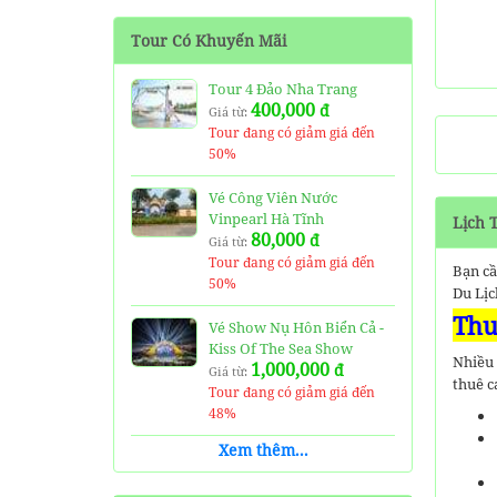
Tour 4 Đảo Nha Trang
Tour Có Khuyến Mãi
400,000
đ
Giá từ:
Tour đang có giảm giá đến 0
Tour 4 Đảo Nha Trang
%
400,000
đ
Giá từ:
Tour đang có giảm giá đến
Vé Vinwonders Nha Trang
50%
800,000
đ
Giá từ:
Tour đang có giảm giá đến 0
Vé Công Viên Nước
%
Vinpearl Hà Tĩnh
Lịch 
80,000
đ
Giá từ:
Tour đang có giảm giá đến
Bạn c
50%
Du Lịc
Thu
Vé Show Nụ Hôn Biển Cả -
Kiss Of The Sea Show
Nhiều 
1,000,000
đ
Giá từ:
thuê c
Tour đang có giảm giá đến
48%
Xem thêm...
Vé Thuỷ Cung Time City -
Vinpearl Aquarium Ticket