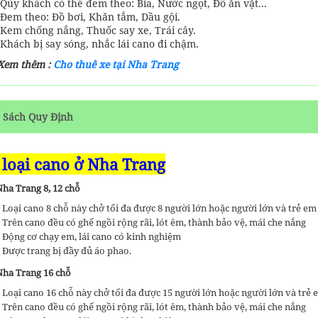
Qúy khách có thể đem theo: Bia, Nước ngọt, Đồ ăn vặt...
Đem theo: Đồ bơi, Khăn tắm, Dầu gội.
Kem chống nắng, Thuốc say xe, Trái cây.
Khách bị say sóng, nhắc lái cano đi chậm.
Xem thêm :
Cho thuê xe tại Nha Trang
 Sách Quy Định
 loại cano ở Nha Trang
ha Trang 8, 12 chỗ
Loại cano 8 chỗ này chở tối đa được 8 người lớn hoặc người lớn và trẻ em
Trên cano đều có ghế ngồi rộng rãi, lót êm, thành bảo vệ, mái che nắng
Động cơ chạy em, lái cano có kinh nghiệm
Được trang bị đầy đủ áo phao.
ha Trang 16 chỗ
Loại cano 16 chỗ này chở tối đa được 15 người lớn hoặc người lớn và trẻ 
Trên cano đều có ghế ngồi rộng rãi, lót êm, thành bảo vệ, mái che nắng