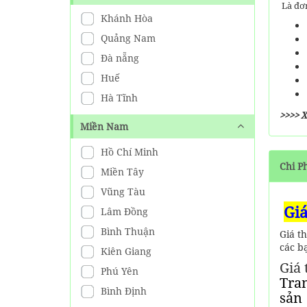
800,000
đ
Giá từ:
Là đơn
Tour đang có giảm giá đến
Khánh Hòa
31%
Quảng Nam
BẢNG GIÁ Vé Grand World
Đà nẵng
Phú Quốc RẺ NHẤT HIỆN
Huế
NAY
300,000
đ
Hà Tĩnh
Giá từ:
Tour đang có giảm giá đến
>>>> 
27%
Miền Nam
Vé VinWonders Và Safari
Hồ Chí Minh
Phú Quốc ( Combo 1 Ngày)
Chi P
Miền Tây
1,350,000
đ
Giá từ:
Tour đang có giảm giá đến
Vũng Tàu
26%
Giá
Lâm Đồng
Bình Thuận
Giá t
các b
Kiên Giang
Giá 
Phú Yên
Tran
Bình Định
sản