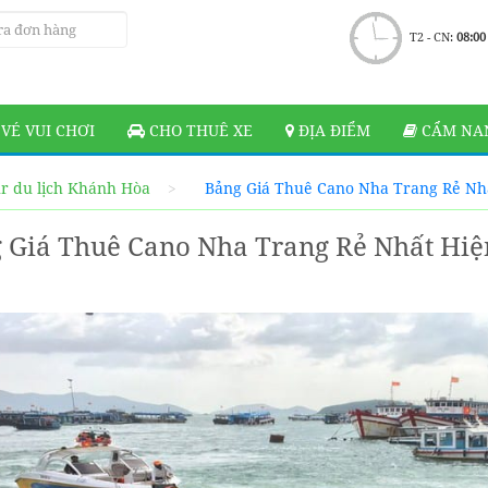
T2 - CN:
08:00
VÉ VUI CHƠI
CHO THUÊ XE
ĐỊA ĐIỂM
CẨM NAN
r du lịch Khánh Hòa
Bảng Giá Thuê Cano Nha Trang Rẻ Nh
 Giá Thuê Cano Nha Trang Rẻ Nhất Hiệ