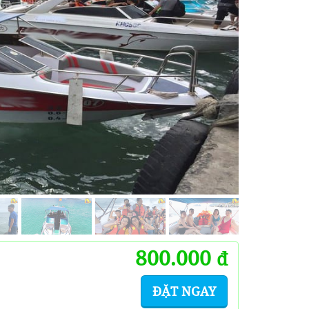
800.000
đ
ĐẶT NGAY