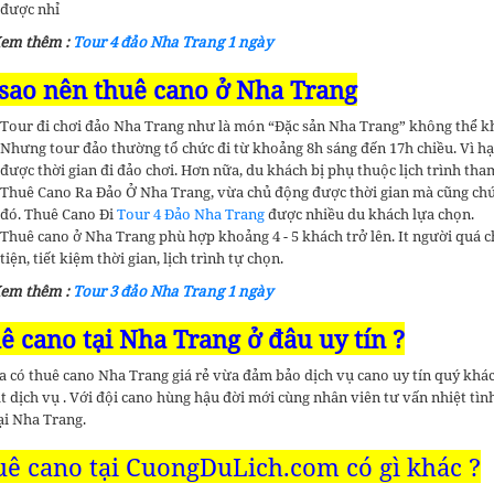
được nhỉ
Xem thêm :
Tour 4 đảo Nha Trang 1 ngày
 sao nên thuê cano ở Nha Trang
Tour đi chơi đảo Nha Trang như là món “Đặc sản Nha Trang” không thể kh
Nhưng tour đảo thường tổ chức đi từ khoảng 8h sáng đến 17h chiều. Vì hạ
được thời gian đi đảo chơi. Hơn nữa, du khách bị phụ thuộc lịch trình tha
Thuê Cano Ra Đảo Ở Nha Trang, vừa chủ động được thời gian mà cũng chúng
đó. Thuê Cano Đi
Tour 4 Đảo Nha Trang
được nhiều du khách lựa chọn.
Thuê cano ở Nha Trang phù hợp khoảng 4 - 5 khách trở lên. It người quá c
tiện, tiết kiệm thời gian, lịch trình tự chọn.
Xem thêm :
Tour 3 đảo Nha Trang 1 ngày
ê cano tại Nha Trang ở đâu uy tín ?
 có thuê cano Nha Trang giá rẻ vừa đảm bảo dịch vụ cano uy tín quý khá
t dịch vụ . Với đội cano hùng hậu đời mới cùng nhân viên tư vấn nhiệt tìn
ại Nha Trang.
ê cano tại CuongDuLich.com có gì khác ?