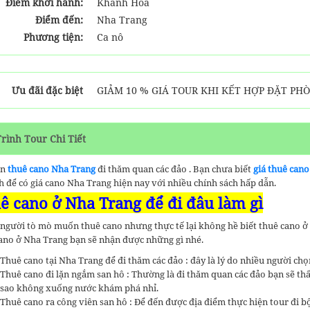
Điểm khởi hành:
Khánh Hòa
Điểm đến:
Nha Trang
Phương tiện:
Ca nô
Ưu đãi đặc biệt
GIẢM 10 % GIÁ TOUR KHI KẾT HỢP ĐẶT PH
Trình Tour Chi Tiết
ần
thuê cano Nha Trang
đi thăm quan các đảo . Bạn chưa biết
giá thuê cano
h để có giá cano Nha Trang hiện nay với nhiều chính sách hấp dẫn.
ê cano ở Nha Trang để đi đâu làm gì
người tò mò muốn thuê cano nhưng thực tế lại không hề biết thuê cano ở 
ano ở Nha Trang bạn sẽ nhận được những gì nhé.
Thuê cano tại Nha Trang để đi thăm các đảo : đây là lý do nhiều người ch
Thuê cano đi lặn ngắm san hô : Thường là đi thăm quan các đảo bạn sẽ thấ
sao không xuống nước khám phá nhỉ.
Thuê cano ra công viên san hô : Để đến được địa điểm thực hiện tour đi bộ