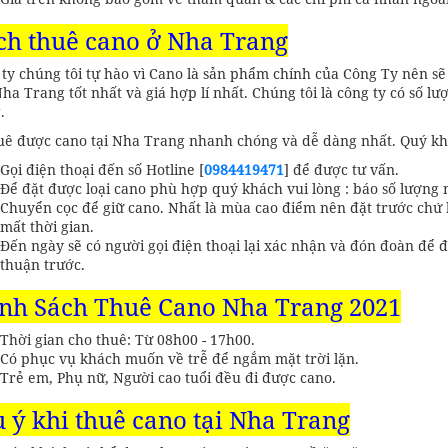
h thuê cano ở Nha Trang
ty chúng tôi tự hào vì Cano là sản phẩm chính của Công Ty nên s
ha Trang tốt nhất và giá hợp lí nhất. Chúng tôi là công ty có số l
.
uê được cano tại Nha Trang nhanh chóng và dễ dàng nhất. Quý khá
Gọi điện thoại đến số Hotline [
0984419471
] để được tư vấn.
Để đặt được loại cano phù hợp quý khách vui lòng : báo số lượng n
Chuyển cọc để giữ cano. Nhất là mùa cao điểm nên đặt trước chứ
mất thời gian.
Đến ngày sẽ có người gọi điện thoại lại xác nhận và đón đoàn để đ
thuận trước.
nh Sách Thuê Cano Nha Trang 2021
Thời gian cho thuê: Từ 08h00 - 17h00.
Có phục vụ khách muốn về trễ để ngắm mặt trời lặn.
Trẻ em, Phụ nữ, Người cao tuổi đều đi được cano.
 ý khi thuê cano tại Nha Trang