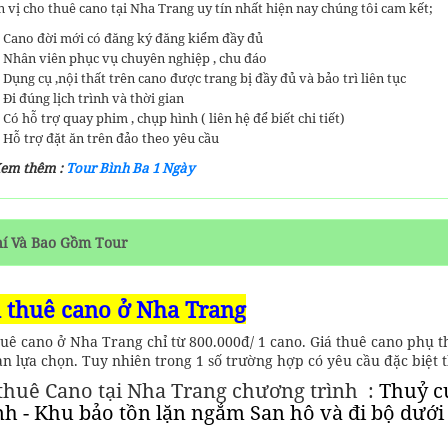
 vị cho thuê cano tại Nha Trang uy tín nhất hiện nay chúng tôi cam kết;
Cano đời mới có đăng ký đăng kiểm đầy đủ
Nhân viên phục vụ chuyên nghiệp , chu đáo
Dụng cụ ,nội thất trên cano được trang bị đầy đủ và bảo trì liên tục
Đi đúng lịch trình và thời gian
Có hỗ trợ quay phim , chụp hình ( liên hệ để biết chi tiết)
Hỗ trợ đặt ăn trên đảo theo yêu cầu
Xem thêm :
Tour Bình Ba 1 Ngày
hí Và Bao Gồm Tour
 thuê cano ở Nha Trang
huê cano ở Nha Trang chỉ từ 800.000đ/ 1 cano. Giá thuê cano phụ 
ạn lựa chọn. Tuy nhiên trong 1 số trường hợp có yêu cầu đặc biệt t
thuê Cano tại Nha Trang chương trình :
Thuỷ cu
h - Khu bảo tồn lặn ngắm San hô và đi bộ dưới đ