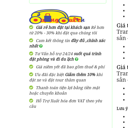
Giá 
Giá rẻ hơn đặt tại khách sạn
Rẻ hơn
Tran
từ 20% - 30% khi đặt qua chúng tôi
sản
Cam kết thông tin
đầy đủ ,chính xác
nhất
Tư Vấn hỗ trợ 24/24
suốt quá trình
đặt phòng và đi du lịch
Giá 
Giá niêm yết đã bao gồm thuế & phí
Tran
Ưu đãi đặc biệt
Giảm thêm 10%
khi
sản
đặt xe và đặt tour thăm quan
Thanh toán tiện lợi bằng tiền mặt
hoặc chuyển khoản
Hỗ Trợ Xuất hóa đơn VAT theo yêu
cầu
Lưu ý