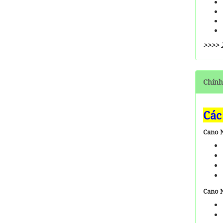
>>>> 
Chính
Các
Cano N
Cano N