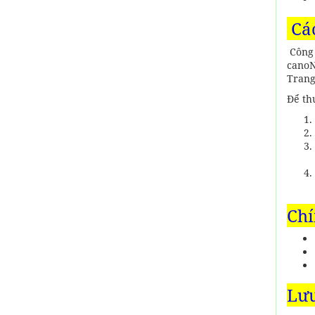
Các
Công 
canoN
Trang
Để th
Chí
Lưu