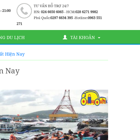
TƯ VẤN HỖ TRỢ 24/7
 - 21:00
HN:
024 6650 6065
- HCM:
028 6271 9982
Phú Quốc:
0297 6634 395
-Hotline:
0963 551
271
G DU LỊCH
TÀI KHOẢN
ất Hiện Nay
n Nay