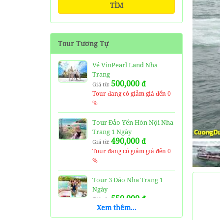
TÌM
Tour Tương Tự
Vé VinPearl Land Nha
Trang
500,000
đ
Giá từ:
Tour đang có giảm giá đến 0
%
Tour Đảo Yến Hòn Nội Nha
Trang 1 Ngày
490,000
đ
Giá từ:
Tour đang có giảm giá đến 0
%
Tour 3 Đảo Nha Trang 1
Ngày
550,000
đ
Giá từ:
Xem thêm...
Tour đang có giảm giá đến 0
%