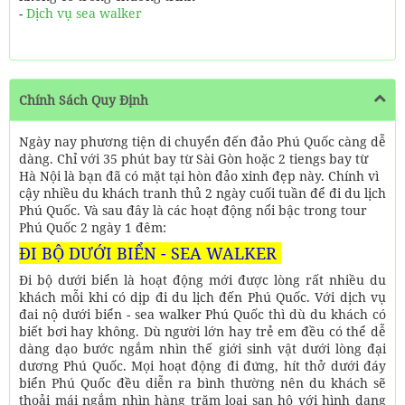
-
Dịch vụ sea walker
Chính Sách Quy Định
Ngày nay phương tiện di chuyển đến đảo Phú Quốc càng dễ
dàng. Chỉ với 35 phút bay từ Sài Gòn hoặc 2 tiengs bay từ
Hà Nội là bạn đã có mặt tại hòn đảo xinh đẹp này. Chính vì
cậy nhiều du khách tranh thủ 2 ngày cuối tuần để đi du lịch
Phú Quốc. Và sau đây là các hoạt động nổi bậc trong tour
Phú Quốc 2 ngày 1 đêm:
ĐI BỘ DƯỚI BIỂN - SEA WALKER
Đi bộ dưới biển là hoạt động mới được lòng rất nhiều du
khách mỗi khi có dịp đi du lịch đến Phú Quốc. Với dịch vụ
đai nộ dưới biển - sea walker Phú Quốc thì dù du khách có
biết bơi hay không. Dù người lớn hay trẻ em đều có thể dễ
dàng dạo bước ngắm nhìn thế giới sinh vật dưới lòng đại
dương Phú Quốc. Mọi hoạt động đi đứng, hít thở dưới đáy
biển Phú Quốc đều diễn ra bình thường nên du khách sẽ
thoải mái ngắm nhìn hàng trăm loại san hô với hình dạng