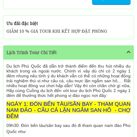
Ưu đãi đặc biệt
GIẢM 10 % GIÁ TOUR KHI KẾT HỢP ĐẶT PHÒNG
Lịch Trình Tour Chi Tiết
Du lịch Phú Quốc đã dẫn trở thành điểm đến thu hút nhiều du
khách trong và ngoài nước. Chính vì vậy dù chỉ có 2 ngày 1
đêm nhưng nêu tính ý du khách vẫn có thể có những hoạt động
trải nghiệm thú vị như câu cá, câu mực lặn ngắm san hô,... Rất
nhiều hoạt đông vui chơi hấp dẫn! Vậy thì còn chần chờ gì nữa,
Hãy cùng Cuồng du lịch đến với tour du lịch Phú Quốc 2 ngày 1
đêm để thưởng thức hết phong vị đảo ngọc nơi đây:
NGÀY 1: ĐÓN BẾN TÀU/SÂN BAY - THAM QUAN
NAM ĐẢO - CÂU CÁ LẶN NGẮM SAN HÔ - CHỢ
ĐÊM
09h30: Đón bến tàu/sân bay sau đó đi tham quan nam đảo Phú
Quốc như