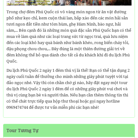
Trong chợ đêm Phú Quốc có vô vàng món ngon từ ăn vặt đường
phố như kẹo chỉ, kem cuộn thái lan, bắp xào đến các món hải sản
tươi ngon đắt tiền như tôm hùm, ghẹ Hàm Ninh, bào ngư, hải
sâm,... Bên cạnh đó là những món quà đặc sản Phú Quốc bạn có thể
mua về làm quà như các loại trang sức từ ngọc trai, quà lưu niệm
đến các loại khô hay quà bánh như bánh khéo, rong biển cháy tỏi,
đậu phọng chou chou,... Đây đúng là một thiên đường giải trí về
đêm không thể bỏ qua dành cho tất cả du khách khi đi du lịch Phú
Quốc.
Du lịch Phú Quốc 2 ngày 1 đêm thú vị là thế! Bạn có thể tận dụng 2
ngày cuối tuần để thưởng cho mình những giây phút tuyệt vời tại
đảo ngọc nhé. Vậy thì còn chần chờ gì nào, hãy đặt ngay một tour
du lịch Phú Quốc 2 ngày 1 đêm để có những giây phút vui chơi và
thú vị cùng bạn bè và người thân. Nếu bạn cần thêm thông tin thì
có thể chát trực tiếp qua hộp thư thoại hoặc gọi ngay hotline
0969474744 để được tư vấn miễn phí các bạn nhé!
Tour Tương Tự