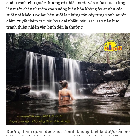
Suối Tranh Phú Quốc thường có nhiều nước vào mùa mưa. Từng
làn nước chảy từ trêm cao xuống hiền hòa không ào ạt như các
suối nơi khác. Dọc hai bên suối là những tán cây rừng xanh mướt
điểm xuyết thêm các loài hoa dại nhiều màu sắc. Tạo nên bức
tranh thiên nhiên yên bình đến lạ thường.
Đường tham quan dọc suối Tranh không biết là được cải tạo