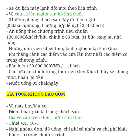
- Xe du lịch máy lạnh đời mới theo lịch trình
- Vé
câu cá lặn ngắm san hô Phú Quốc
- 01 đêm phòng khách sạn đầy đủ tiện nghi
(02khách/phòng, trường hợp lẻ nghỉ 3, 4 khách).
- Ăn uống theo chương trình tiêu chuẩn
130,000đ/khách/bữa chính x 03 bữa, 01 bữa sáng tại nhà
hàng
- Hướng dẫn viên nhiệt tình, kinh nghiệm tại Phú Quốc.
- Phí thắng cảnh các điểm vào cửa lần thứ nhất các điểm có
trong chương trình.
- Bảo hiểm 20.000.000VNĐ / 1 khách
- Các bữa ăn chính trong tour nếu Quý Khách hủy sẽ không
được hoàn lại tiền.
- Nước uống 01 chai/ngày
GIÁ TOUR KHÔNG BAO GỒM
- Vé máy bay/tàu xe
- Điện thoại, giặt là trong khách sạn
-
Giá vé cáp treo Hòn Thơm Phú Quốc
- Thuế VAT 10%
- Nghỉ phòng đơn, đồ uống, chi phí cá nhân và chi phí khác
không có trong chương trình