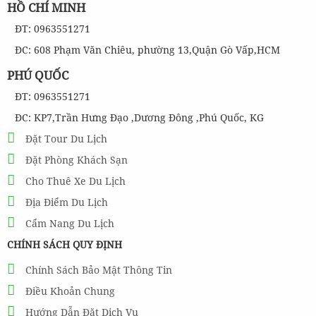
HỒ CHÍ MINH
ĐT: 0963551271
480,000
đ
Giá từ:
ĐC: 608 Phạm Văn Chiêu, phường 13,Quận Gò Vấp,HCM
Tour Câu Mực Phú Quốc
PHÚ QUỐC
ĐT: 0963551271
280,000
đ
ĐC: KP7,Trần Hưng Đạo ,Dương Đông ,Phú Quốc, KG
Giá từ:
Đặt Tour Du Lịch
Tour Phú Quốc 1 Ngày Thăm Quan Khám Phá Đông Nam Đảo
Đặt Phòng Khách Sạn
Cho Thuê Xe Du Lịch
310,000
đ
Giá từ:
Địa Điểm Du Lịch
Cẩm Nang Du Lịch
CHÍNH SÁCH QUY ĐỊNH
Chính Sách Bảo Mật Thông Tin
Điều Khoản Chung
Hướng Dẫn Đặt Dịch Vụ