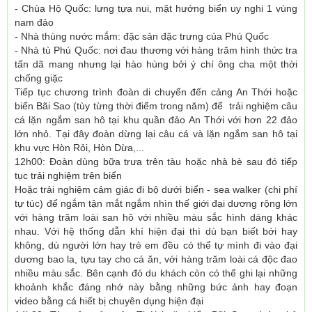
- Chùa Hộ Quốc: lưng tựa nui, mặt hướng biển uy nghi 1 vùng
nam đảo
- Nhà thùng nước mắm: đặc sản đặc trưng của Phú Quốc
- Nhà tù Phú Quốc: nơi đau thương với hàng trăm hình thức tra
tấn dã mang nhưng lại hào hùng bởi ý chí ông cha một thời
chống giặc
Tiếp tục chương trình đoàn di chuyển đến cảng An Thới hoặc
biển Bãi Sao (tùy từng thời điểm trong năm) để trải nghiệm câu
cá lặn ngắm san hô tại khu quần đảo An Thới với hơn 22 đảo
lớn nhỏ. Tại đây đoàn dừng lại câu cá và lặn ngắm san hô tại
khu vực Hòn Rỏi, Hòn Dừa,...
12h00: Đoàn dùng bữa trưa trên tàu hoặc nhà bè sau đó tiếp
tục trải nghiệm trên biển
Hoặc trải nghiệm cảm giác đi bộ dưới biển - sea walker (chi phí
tự túc) để ngắm tận mắt ngắm nhìn thế giới đại dương rộng lớn
với hàng trăm loài san hô với nhiều màu sắc hình dáng khác
nhau. Với hệ thống dẫn khí hiện đại thì dù bạn biết bới hay
không, dù người lớn hay trẻ em đều có thể tự mình đi vào đại
dương bao la, tựu tay cho cá ăn, với hàng trăm loài cá độc đao
nhiều màu sắc. Bên cạnh đó du khách còn có thể ghi lại những
khoảnh khắc đáng nhớ này bằng những bức ảnh hay đoạn
video bằng cá hiết bị chuyên dụng hiện đại