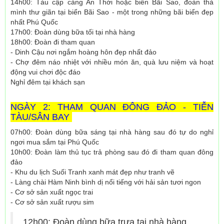
14h00: Tàu cập cảng An Thới hoặc biển Bãi Sao, đoàn thả
mình thư giãn tại biển Bãi Sao - một trong những bãi biển đẹp
nhất Phú Quốc
17h00: Đoàn dùng bữa tối tại nhà hàng
18h00: Đoàn đi tham quan
- Dinh Cậu nơi ngắm hoàng hôn đẹp nhất đảo
- Chợ đêm náo nhiệt với nhiều món ăn, quà lưu niệm và hoạt
động vui chơi độc đáo
Nghỉ đêm tại khách sạn
NGÀY 2: THAM QUAN ĐÔNG ĐẢO - TIỄN
TÀU/SÂN BAY
07h00: Đoàn dùng bữa sáng tại nhà hàng sau đó tự do nghỉ
ngơi mua sắm tại Phú Quốc
10h00: Đoàn làm thủ tục trả phòng sau đó đi tham quan đông
đảo
- Khu du lịch Suối Tranh xanh mát đẹp như tranh vẽ
- Làng chài Hàm Ninh bình dị nổi tiếng với hải sản tươi ngon
- Cơ sở sản xuất ngọc trai
- Cơ sở sản xuất rượu sim
12h00: Đoàn dùng bữa trưa tại nhà hàng