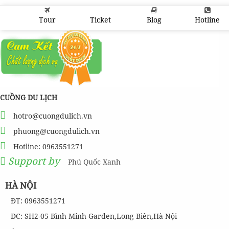
1,350,000
đ
Giá từ:
Tour
Ticket
Blog
Hotline
Tour 3 Đảo Phú Quốc 1 Ngày Bằng Cano
450,000
đ
Giá từ:
Tour 4 đảo Phú Quốc 1 Ngày
CUỒNG DU LỊCH
hotro@cuongdulich.vn
820,000
đ
Giá từ:
phuong@cuongdulich.vn
Tour Lặn Ngắm San Hô Phú Quốc [ KẾT HỢP THĂM QUAN NAM
Hotline: 0963551271
ĐẢO ]
Support by
Phú Quốc Xanh
HÀ NỘI
350,000
đ
Giá từ:
ĐT: 0963551271
Tour 2 Đảo : Hòn Móng Tay - Hòn Dăm Ngang Phú Quốc
ĐC: SH2-05 Bình Minh Garden,Long Biên,Hà Nội