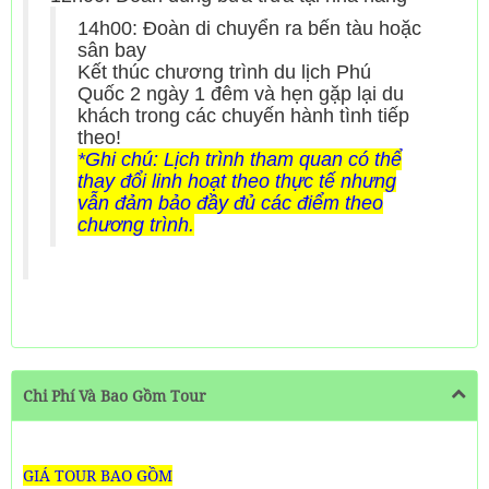
14h00: Đoàn
di chuyển ra bến tàu hoặc
sân bay
Kết thúc chương trình du lịch Phú
Quốc 2 ngày 1 đêm và hẹn gặp lại du
khách trong các chuyến hành tình tiếp
theo!
*Ghi chú: Lịch trình tham quan có thể
thay đổi linh hoạt theo thực tế nhưng
vẫn đảm bảo đầy đủ các điểm theo
chương trình.
Chi Phí Và Bao Gồm Tour
GIÁ TOUR BAO GỒM