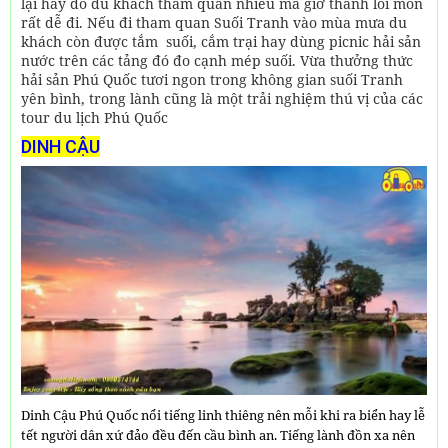
lại hay do du khách tham quan nhiều mà giờ thanh lối mòn
rất dễ đi. Nếu đi tham quan Suối Tranh vào mùa mưa du
khách còn được tắm suối, cắm trại hay dùng picnic hải sản
nước trên các tảng đó đo cạnh mép suối. Vừa thưởng thức
hải sản Phú Quốc tươi ngon trong không gian suối Tranh
yên bình, trong lành cũng là một trải nghiệm thú vị của các
tour du lịch Phú Quốc
DINH CẬU
Dinh Cậu Phú Quốc nổi tiếng linh thiêng nên mỗi khi ra biển hay lễ
tết người dân xứ đảo đều đến cầu bình an. Tiếng lành đồn xa nên