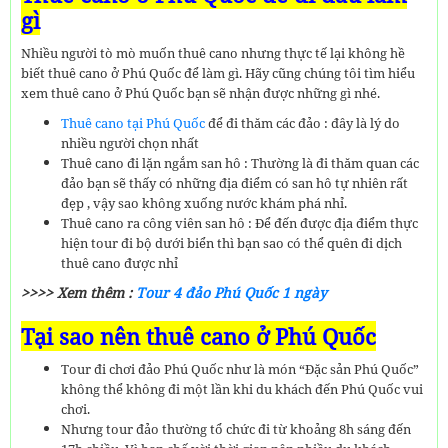
gì
Nhiều người tò mò muốn thuê cano nhưng thực tế lại không hề
biết thuê cano ở Phú Quốc để làm gì. Hãy cũng chúng tôi tìm hiểu
xem thuê cano ở Phú Quốc bạn sẽ nhận được những gì nhé.
Thuê cano tại Phú Quốc
để đi thăm các đảo : đây là lý do
nhiều người chọn nhất
Thuê cano đi lặn ngắm san hô : Thường là đi thăm quan các
đảo bạn sẽ thấy có những địa điểm có san hô tự nhiên rất
đẹp , vậy sao không xuống nước khám phá nhỉ.
Thuê cano ra công viên san hô : Để đến được địa điểm thực
hiện tour đi bộ dưới biển thì bạn sao có thể quên đi dịch
thuê cano được nhỉ
>>>> Xem thêm :
Tour 4 đảo Phú Quốc 1 ngày
Tại sao nên thuê cano ở Phú Quốc
Tour đi chơi đảo Phú Quốc như là món “Đặc sản Phú Quốc”
không thể không đi một lần khi du khách đến Phú Quốc vui
chơi.
Nhưng tour đảo thường tổ chức đi từ khoảng 8h sáng đến