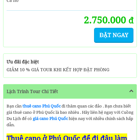
Ca nô
2.750.000
đ
ĐẶT NGAY
Ưu đãi đặc biệt
GIẢM 10 % GIÁ TOUR KHI KẾT HỢP ĐẶT PHÒNG
Lịch Trình Tour Chi Tiết
Bạn cần
thuê cano Phú Quốc
đi thăm quan các đảo . Bạn chưa biết
giá thuê cano ở Phú Quốc là bao nhiêu . Hãy liên hệ ngay với Cuồng
Du Lịch để có
giá cano Phú Quốc
hiện nay với nhiều chính sách hấp
dẫn.
Thuê cano ở Phú Quốc để đi đâu làm