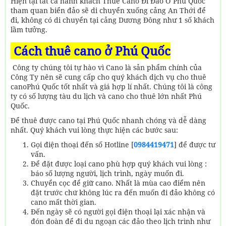
Hiện tại tất cả hành khách Thuê Cano Đi Đảo Ở Phú Quốc
tham quan biển đảo sẽ di chuyển xuống cảng An Thới để
đi, không có di chuyển tại cảng Dương Đông như 1 số khách
lầm tưởng.
Cách thuê cano ở Phú Quốc
Công ty chúng tôi tự hào vì Cano là sản phẩm chính của
Công Ty nên sẽ cung cấp cho quý khách dịch vụ cho thuê
canoPhú Quốc tốt nhất và giá hợp lí nhất. Chúng tôi là công
ty có số lượng tàu du lịch và cano cho thuê lớn nhất Phú
Quốc.
Để thuê được cano tại Phú Quốc nhanh chóng và dễ dàng
nhất. Quý khách vui lòng thực hiện các bước sau:
Gọi điện thoại đến số Hotline [
0984419471
] để được tư
vấn.
Để đặt được loại cano phù hợp quý khách vui lòng :
báo số lượng người, lịch trình, ngày muốn đi.
Chuyển cọc để giữ cano. Nhất là mùa cao điểm nên
đặt trước chứ không lúc ra đến muốn đi đảo không có
cano mất thời gian.
Đến ngày sẽ có người gọi điện thoại lại xác nhận và
đón đoàn để đi du ngoạn các đảo theo lịch trình như