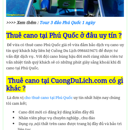
>>>> Xem thêm :
Tour 3 đảo Phú Quốc 1 ngày
Thuê cano tại Phú Quốc ở đâu uy tín ?
Để vừa có thuê cano Phú Quốc giá rẻ vừa đảm bảo dịch vụ cano uy
tín quý khách hãy liên hệ Cuồng Du Lịch 0984419471 để được tư
vấn đặt dịch vụ . Với đội cano hùng hậu đời mới cùng nhân viên tư
vấn nhiệt tình quý khách sẽ có những phút giây sảng khoái khi đi
cano tại Phú Quốc.
Thuê cano tại CuongDuLich.com có gì
khác ?
Là đơn vị
cho thuê cano tại Phú Quốc
uy tín nhất hiện nay chúng
tôi cam kết;
Cano đời mới có đăng ký đăng kiểm đầy đủ
Nhân viên phục vụ chuyên nghiệp , chu đáo
Dụng cụ ,nội thất trên cano được trang bị đầy đủ và bảo trì
liên tục