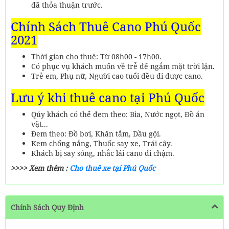
đã thỏa thuận trước.
Chính Sách Thuê Cano Phú Quốc
2021
Thời gian cho thuê: Từ 08h00 - 17h00.
Có phục vụ khách muốn về trễ để ngắm mặt trời lặn.
Trẻ em, Phụ nữ, Người cao tuổi đều đi được cano.
Lưu ý khi thuê cano tại Phú Quốc
Qúy khách có thể đem theo: Bia, Nước ngọt, Đồ ăn
vặt...
Đem theo: Đồ bơi, Khăn tắm, Dầu gội.
Kem chống nắng, Thuốc say xe, Trái cây.
Khách bị say sóng, nhắc lái cano đi chậm.
>>>> Xem thêm :
Cho thuê xe tại Phú Quốc
Chính Sách Quy Định