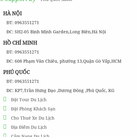
820,000
đ
Giá từ:
Tour đang có giảm giá đến 0 %
HÀ NỘI
ĐT: 0963551271
Tour Lặn Ngắm San Hô Phú Quốc [ KẾT HỢP THĂM QUAN NAM
ĐẢO ]
ĐC: SH2-05 Bình Minh Garden,Long Biên,Hà Nội
HỒ CHÍ MINH
350,000
ĐT: 0963551271
đ
Giá từ:
Tour đang có giảm giá đến 0 %
ĐC: 608 Phạm Văn Chiêu, phường 13,Quận Gò Vấp,HCM
PHÚ QUỐC
Tour 2 Đảo : Hòn Móng Tay - Hòn Dăm Ngang Phú Quốc
ĐT: 0963551271
ĐC: KP7,Trần Hưng Đạo ,Dương Đông ,Phú Quốc, KG
480,000
đ
Giá từ:
Đặt Tour Du Lịch
Tour đang có giảm giá đến 0 %
Đặt Phòng Khách Sạn
Tour Câu Mực Phú Quốc
Cho Thuê Xe Du Lịch
Địa Điểm Du Lịch
280,000
đ
Cẩm Nang Du Lịch
Giá từ: