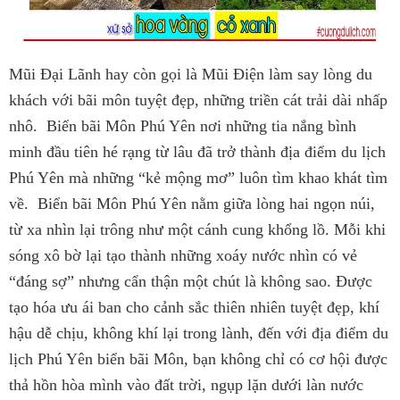
Mũi Đại Lãnh hay còn gọi là Mũi Điện làm say lòng du
khách với bãi môn tuyệt đẹp, những triền cát trải dài nhấp
nhô. Biển bãi Môn Phú Yên nơi những tia nắng bình
minh đầu tiên hé rạng từ lâu đã trở thành địa điểm du lịch
Phú Yên mà những “kẻ mộng mơ” luôn tìm khao khát tìm
về. Biển bãi Môn Phú Yên nằm giữa lòng hai ngọn núi,
từ xa nhìn lại trông như một cánh cung khổng lồ. Mỗi khi
sóng xô bờ lại tạo thành những xoáy nước nhìn có vẻ
“đáng sợ” nhưng cẩn thận một chút là không sao. Được
tạo hóa ưu ái ban cho cảnh sắc thiên nhiên tuyệt đẹp, khí
hậu dễ chịu, không khí lại trong lành, đến với địa điểm du
lịch Phú Yên biển bãi Môn, bạn không chỉ có cơ hội được
thả hồn hòa mình vào đất trời, ngụp lặn dưới làn nước