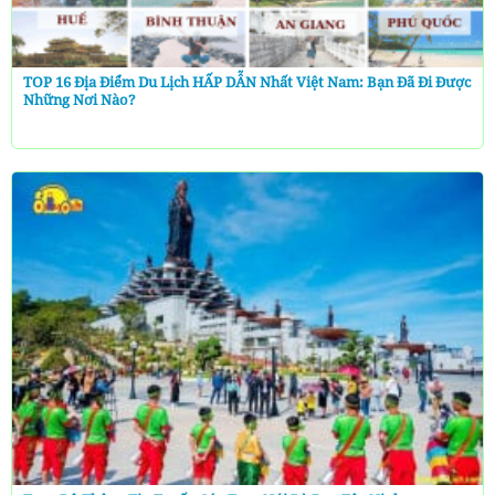
TOP 16 Địa Điểm Du Lịch HẤP DẪN Nhất Việt Nam: Bạn Đã Đi Được
Những Nơi Nào?