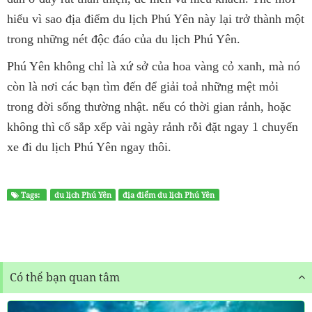
hiểu vì sao địa điểm du lịch Phú Yên này lại trở thành một
trong những nét độc đáo của du lịch Phú Yên.
Phú Yên không chỉ là xứ sở của hoa vàng cỏ xanh, mà nó
còn là nơi các bạn tìm đến để giải toả những mệt mỏi
trong đời sống thường nhật. nếu có thời gian rảnh, hoặc
không thì cố sắp xếp vài ngày rảnh rỗi đặt ngay 1 chuyến
xe đi du lịch Phú Yên ngay thôi.
Tags:
du lịch Phú Yên
địa điểm du lịch Phú Yên
tour du lịch Phú Yên
tour du lịch Phú Yên trọn gói
tham quan Phú Yên
review Phú Yên
tham quan Phú Yên
kinh nghiệm du lịch phú yên tự túc
du lịch Phú Yên giá rẻ
Có thể bạn quan tâm