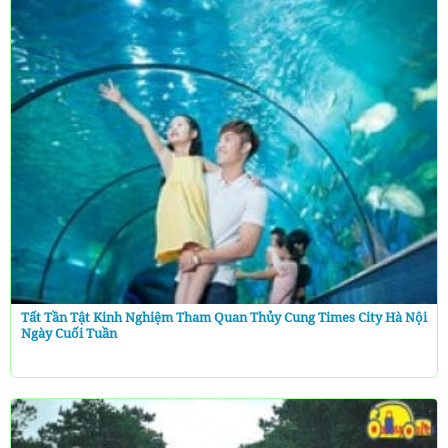
Tất Tần Tật Kinh Nghiệm Tham Quan Thủy Cung Times City Hà Nội
Ngày Cuối Tuần