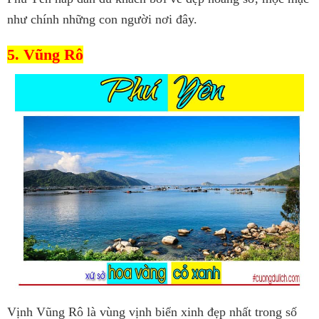
như chính những con người nơi đây.
5. Vũng Rô
Vịnh Vũng Rô là vùng vịnh biển xinh đẹp nhất trong số