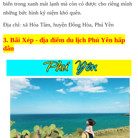
biển trong xanh mát lạnh mà còn có được cho riêng mình
những bức hình kỷ niệm khó quên.
Địa chỉ: xã Hòa Tâm, huyện Đông Hòa, Phú Yên
3. Bãi Xép - địa điểm du lịch Phú Yên hấp
dẫn