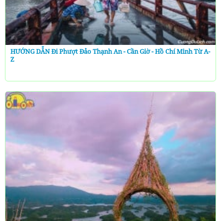
HƯỚNG DẪN Đi Phượt Đảo Thạnh An - Cần Giờ - Hồ Chí Minh Từ A-
Z