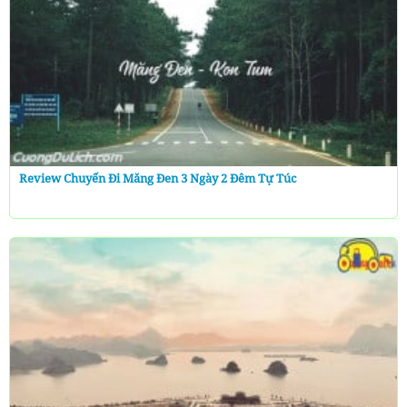
Review Chuyến Đi Măng Đen 3 Ngày 2 Đêm Tự Túc