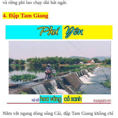
và rừng phi lao chạy dài bát ngát.
4. Đập Tam Giang
Nằm vắt ngang dòng sông Cái, đập Tam Giang không chỉ