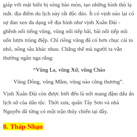
giáp với mặt biển bị sóng bào mòn, tạo những hình thù lạ
mắt. địa điểm du lịch này rất độc đáo. Ít có vịnh nào lại có
sự đan xen đa dạng về địa hình như vịnh Xuân Đài -
ghềnh nối tiếng vũng, vũng nối tiếp bãi, bãi nối tiếp núi
uốn lượn trùng điệp. Chỉ riêng vũng đã có hơn chục cái to
nhỏ, nông sâu khác nhau. Chẳng thế mà người ta vẫn
thường ngân nga rằng:
“Vũng La, vũng Xứ, vũng Chào
Vũng Dông, vũng Mắm, vũng nào cũng thương”.
Vịnh Xuân Đài còn được biết đến là nới mang đậm dấu ấn
lịch sử của dân tộc. Thời xưa, quân Tây Sơn và nhà
Nguyễn đã từng có một trận thủy chiến tại đây.
8. Tháp Nhạn