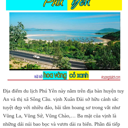
Địa điểm du lịch Phú Yên này nằm trên địa bàn huyện tuy
An và thị xã Sông Cầu. vịnh Xuân Đài sở hữu cảnh sắc
tuyệt đẹp với nhiều đảo, bãi tắm hoang sơ trong vắt như
Vũng La, Vũng Sứ, Vũng Chào,… Ba mặt của vịnh là
những dải núi bao bọc và vươn dài ra biển. Phần đá tiếp