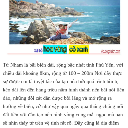
Từ Nham là bãi biển dài, rộng bậc nhất tỉnh Phú Yên, với
chiều dài khoảng 8km, rộng từ 100 – 200m Nơi đây thực
sự được coi là tuyệt tác của tạo hóa bởi quá trình bồi tụ
kéo dài lên đến hàng triệu năm hình thành nên bãi nối liền
đảo, những đồi cát dần được bồi lắng và mở rộng ra
hướng về biển, cứ như vậy qua ngày qua tháng chúng nối
đất liền với đảo tạo nên hình vòng cung mắt ngọc mà bạn
sẽ nhìn thấy từ trên vệ tinh rất rõ. Đây cũng là địa điểm