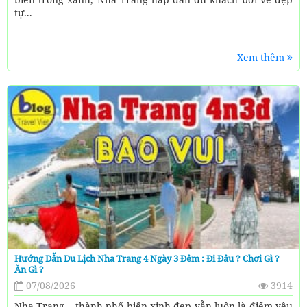
tự...
Xem thêm
Hướng Dẫn Du Lịch Nha Trang 4 Ngày 3 Đêm : Đi Đâu ? Chơi Gì ?
Ăn Gì ?
07/08/2026
3914
Nha Trang – thành phố biển xinh đẹp vẫn luôn là điểm yêu