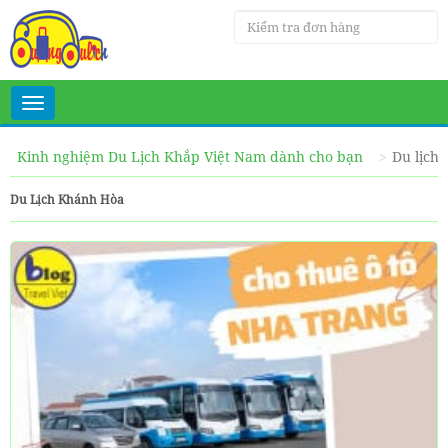
Toggle
navigation
Kinh nghiệm Du Lịch Khắp Việt Nam dành cho bạn
Du lịch
Du Lịch Khánh Hòa