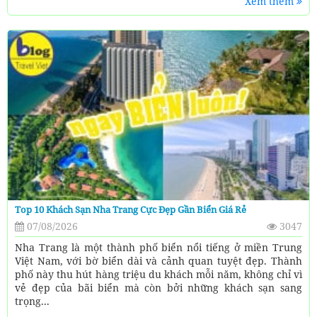
Xem thêm
Top 10 Khách Sạn Nha Trang Cực Đẹp Gần Biển Giá Rẻ
07/08/2026
3047
Nha Trang là một thành phố biển nổi tiếng ở miền Trung
Việt Nam, với bờ biển dài và cảnh quan tuyệt đẹp. Thành
phố này thu hút hàng triệu du khách mỗi năm, không chỉ vì
vẻ đẹp của bãi biển mà còn bởi những khách sạn sang
trọng...