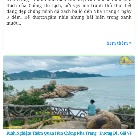
thích của Cuồng Du Lịch, bởi vậy mà tranh thủ thời tiết
đang đẹp chúng mình đã xách ba lô đến Nha Trang 4 ngày
3 đêm. Để được:Ngắm nhìn những bãi biển trong xanh
mướt...
Xem thêm
Kinh Nghiệm Thăm Quan Hòn Chồng Nha Trang : Đường Đi , Giá Vé