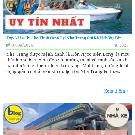
Top 6 Địa Chỉ Cho Thuê Cano Tại Nha Trang Giá Rẻ Dịch Vụ Tốt
07/08/2026
3325
Nha Trang được mệnh danh là Hòn Ngọc Biển Đông, là một
thành phố biển xinh đẹp với những ưu ái về cảnh sắc và khí
hậu được mẹ thiên nhiên ban tặng. Một trong những hoạt
động giải trí phổ biến khi du lịch tại Nha Trang là thuê...
Xem thêm