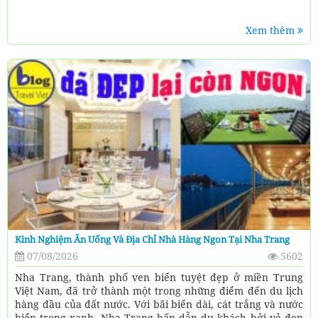
Xem thêm
Kinh Nghiệm Ăn Uống Và Địa Chỉ Nhà Hàng Ngon Tại Nha Trang
07/08/2026
5602
Nha Trang, thành phố ven biển tuyệt đẹp ở miền Trung
Việt Nam, đã trở thành một trong những điểm đến du lịch
hàng đầu của đất nước. Với bãi biển dài, cát trắng và nước
biển trong xanh, Nha Trang hấp dẫn du khách bởi vẻ đẹp