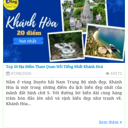
Top 20 Địa Điểm Tham Quan Nổi Tiếng Nhất Khánh Hoà
07/08/2026
10172
Nằm ở vùng Duyên hải Nam Trung Bộ xinh đẹp, Khánh
Hòa là một trong những điểm du lịch biển đẹp nhất của
mảnh đất hình chữ S. Với đường bờ biển dài cùng hàng
trăm hòn đảo lớn nhỏ và vịnh biển đẹp như tranh vẽ,
Khánh Hòa...
Xem thêm