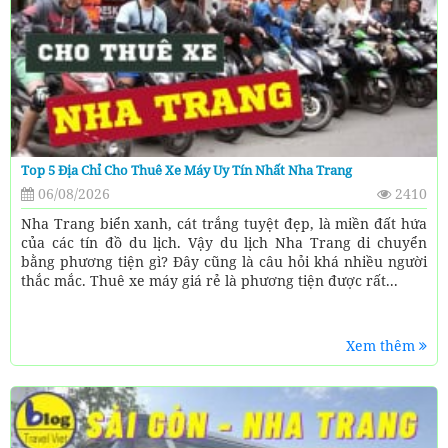
Top 5 Địa Chỉ Cho Thuê Xe Máy Uy Tín Nhất Nha Trang
06/08/2026
2410
Nha Trang biển xanh, cát trắng tuyệt đẹp, là miền đất hứa
của các tín đồ du lịch. Vậy du lịch Nha Trang di chuyển
bằng phương tiện gì? Đây cũng là câu hỏi khá nhiều người
thắc mắc. Thuê xe máy giá rẻ là phương tiện được rất...
Xem thêm