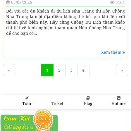
07/08/2026
5164
Đối với các du khách đi du lịch Nha Trang thì Hòn Chồng
Nha Trang là một địa điểm không thể bỏ qua khi đến với
thành phố biển này. Hãy cùng Cuồng Du Lịch tham khảo
chi tiết về kinh nghiệm tham quan Hòn Chồng Nha Trang
để cho bạn có...
Xem thêm
«
1
2
3
4
»
Tour
Ticket
Blog
Hotline