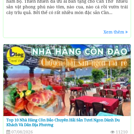
nam bộ. Thiên nhiên đã ưu ái ban tặng cho Cần Thơ nhiều
sản vật phong phú nào tôm, nào cua, nào cá rồi vườn trái
cây trĩu quả. Bởi thế có rất nhiều món đặc sản Cần...
Xem thêm
Top 10 Nhà Hàng Côn Đảo Chuyên Hải Sản Tươi Ngon Dành Du
Khách Và Dân Địa Phương
07/08/2026
11210