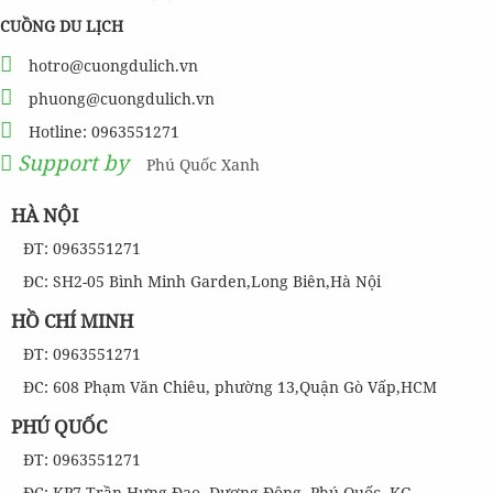
CUỒNG DU LỊCH
hotro@cuongdulich.vn
phuong@cuongdulich.vn
Hotline: 0963551271
Support by
Phú Quốc Xanh
HÀ NỘI
ĐT: 0963551271
ĐC: SH2-05 Bình Minh Garden,Long Biên,Hà Nội
HỒ CHÍ MINH
ĐT: 0963551271
ĐC: 608 Phạm Văn Chiêu, phường 13,Quận Gò Vấp,HCM
PHÚ QUỐC
ĐT: 0963551271
ĐC: KP7,Trần Hưng Đạo ,Dương Đông ,Phú Quốc, KG