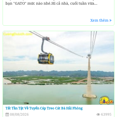
bạn "GATO" mức nào nhé.Hi cả nhà, cuối tuần vừa...
Xem thêm
Tất Tần Tật Về Tuyến Cáp Treo Cát Bà Hải Phòng
08/08/2026
63995