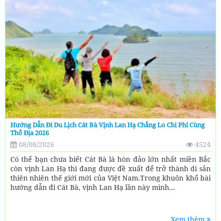
Hướng Dẫn Đi Du Lịch Cát Bà Vịnh Lan Hạ Chẳng Lo Chi Phí Cùng
Thổ Địa 2026
08/08/2026
4524
Có thể bạn chưa biết Cát Bà là hòn đảo lớn nhất miền Bắc
còn vịnh Lan Hạ thì đang được đề xuất để trở thành di sản
thiên nhiên thế giới mới của Việt Nam.Trong khuôn khổ bài
hướng dẫn đi Cát Bà, vịnh Lan Hạ lần này mình...
Xem thêm