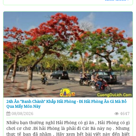
24h Ăn "banh Chành" Khắp Hải Phòng - Đi Hải Phòng Ăn Gì Mà Bỏ
Qua Mấy Món Này
08/08/2026
4647
Nhiều bạn thường nghĩ Hải Phòng có gì ăn , Hải Phòng có gì
chơi cơ chứ .Đi hải Phòng là phải đi Cát Bà này nọ . Nhưng
thực tế bạn đã nhầm . Hãy xem hết bài viết này đến biết