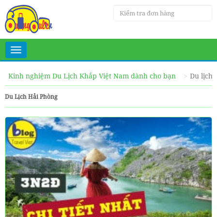
Toggle
navigation
Kinh nghiệm Du Lịch Khắp Việt Nam dành cho bạn
Du lịch
Du Lịch Hải Phòng