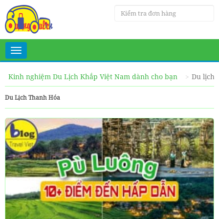
Toggle
navigation
Kinh nghiệm Du Lịch Khắp Việt Nam dành cho bạn
Du lịch
Du Lịch Thanh Hóa