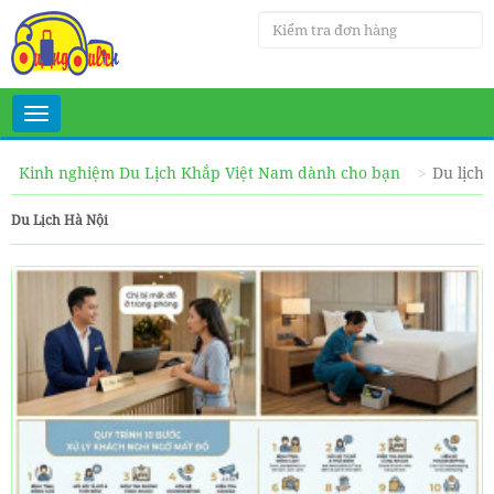
Toggle
navigation
Kinh nghiệm Du Lịch Khắp Việt Nam dành cho bạn
Du lịch 
Du Lịch Hà Nội