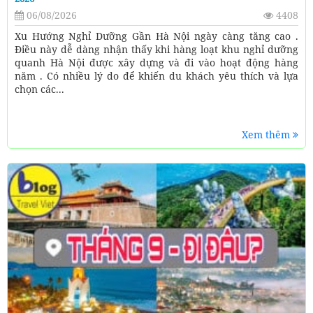
06/08/2026
4408
Xu Hướng Nghỉ Dưỡng Gần Hà Nội ngày càng tăng cao .
Điều này dễ dàng nhận thấy khi hàng loạt khu nghỉ dưỡng
quanh Hà Nội được xây dựng và đi vào hoạt động hàng
năm . Có nhiều lý do để khiến du khách yêu thích và lựa
chọn các...
Xem thêm