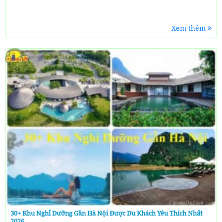
Xem thêm
30+ Khu Nghỉ Dưỡng Gần Hà Nội Được Du Khách Yêu Thích Nhất
2026