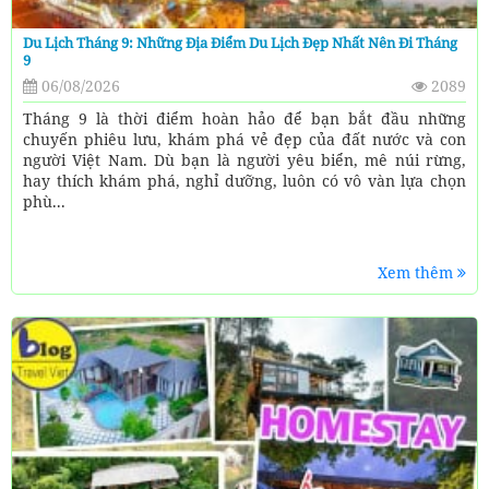
Du Lịch Tháng 9: Những Địa Điểm Du Lịch Đẹp Nhất Nên Đi Tháng
9
06/08/2026
2089
Tháng 9 là thời điểm hoàn hảo để bạn bắt đầu những
chuyến phiêu lưu, khám phá vẻ đẹp của đất nước và con
người Việt Nam. Dù bạn là người yêu biển, mê núi rừng,
hay thích khám phá, nghỉ dưỡng, luôn có vô vàn lựa chọn
phù...
Xem thêm