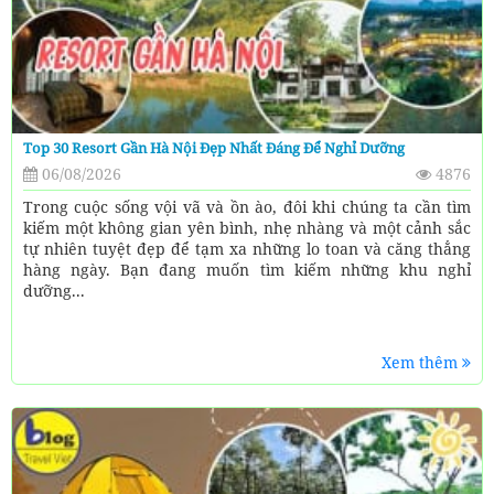
Top 30 Resort Gần Hà Nội Đẹp Nhất Đáng Để Nghỉ Dưỡng
06/08/2026
4876
Trong cuộc sống vội vã và ồn ào, đôi khi chúng ta cần tìm
kiếm một không gian yên bình, nhẹ nhàng và một cảnh sắc
tự nhiên tuyệt đẹp để tạm xa những lo toan và căng thẳng
hàng ngày. Bạn đang muốn tìm kiếm những khu nghỉ
dưỡng...
Xem thêm