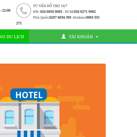
TƯ VẤN HỖ TRỢ 24/7
 - 21:00
HN:
024 6650 6065
- HCM:
028 6271 9982
Phú Quốc:
0297 6634 395
-Hotline:
0963 551
271
G DU LỊCH
TÀI KHOẢN