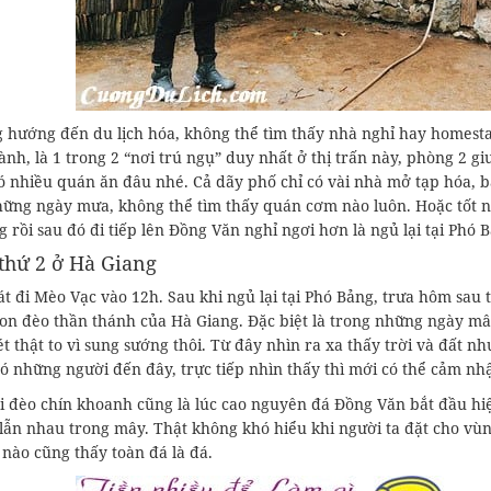
g hướng đến du lịch hóa, không thể tìm thấy nhà nghỉ hay homest
nh, là 1 trong 2 “nơi trú ngụ” duy nhất ở thị trấn này, phòng 2 gi
 nhiều quán ăn đâu nhé. Cả dãy phố chỉ có vài nhà mở tạp hóa, bá
hững ngày mưa, không thể tìm thấy quán cơm nào luôn. Hoặc tốt nh
 rồi sau đó đi tiếp lên Đồng Văn nghỉ ngơi hơn là ngủ lại tại Phó 
thứ 2 ở Hà Giang
t đi Mèo Vạc vào 12h. Sau khi ngủ lại tại Phó Bảng, trưa hôm sau 
on đèo thần thánh của Hà Giang. Đặc biệt là trong những ngày mây
t thật to vì sung sướng thôi. Từ đây nhìn ra xa thấy trời và đất
ó những người đến đây, trực tiếp nhìn thấy thì mới có thể cảm nh
i đèo chín khoanh cũng là lúc cao nguyên đá Đồng Văn bắt đầu hi
 lẫn nhau trong mây. Thật không khó hiểu khi người ta đặt cho vù
nào cũng thấy toàn đá là đá.