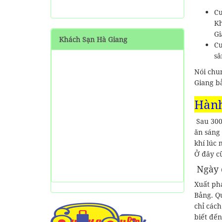
SHARE Cẩm nang du lịch
Cu
Măng Đen tự túc từ A-Z
Kh
Gi
Khách Sạn Hà Giang
HƯỚNG DẪN đi phượt Đảo
Cu
Thạnh An - Cần Giờ - Hồ
sâ
Chí Minh từ A-Z
Nói chu
Hướng Dẫn Đi Tà Đùng -
Giang b
Vịnh Hạ Long trên cạn ở
Tây Nguyên
Hành
Sau 300
ăn sáng
khí lúc 
Ở đây c
Ngày đ
Xuất ph
Bảng. Q
chỉ các
biết đến