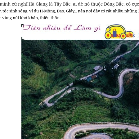
mình cứ nghĩ Hà Giang là Tây Bắc, ai dè nó thuộc Đông Bắc, có cực
 tộc sinh sống, ví dụ H-Mông, Dao, Giáy... nên nơi đây có rất nhiều nhữn
c vùng núi khó khăn, thiếu thốn.