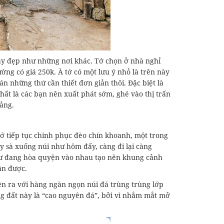
ay đẹp như những nơi khác. Tớ chọn ở nhà nghỉ
ường có giá 250k. À tớ có một lưu ý nhỏ là trên này
n những thứ cần thiết đơn giản thôi. Đặc biệt là
ất là các bạn nên xuất phát sớm, ghé vào thị trấn
Bảng.
tớ tiếp tục chinh phục đèo chín khoanh, một trong
 sà xuống núi như hôm đấy, càng đi lại càng
 như đang hòa quyện vào nhau tạo nên khung cảnh
ận được.
ện ra với hàng ngàn ngọn núi đá trùng trùng lớp
ng đất này là “cao nguyên đá”, bởi vì nhắm mắt mở