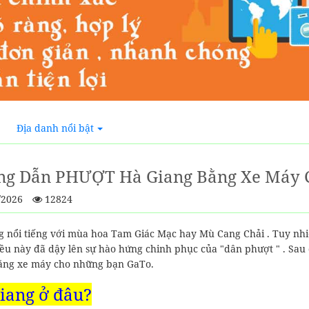
Địa danh nổi bật
g Dẫn PHƯỢT Hà Giang Bằng Xe Máy C
/2026
12824
g nổi tiếng với mùa hoa Tam Giác Mạc hay Mù Cang Chải . Tuy nhiê
iều này đã dậy lên sự hào hứng chinh phục của "dân phượt " . Sau
ằng xe máy cho những bạn GaTo.
iang ở đâu?