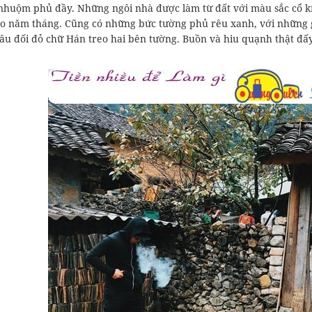
 nhuộm phủ đầy. Những ngôi nhà được làm từ đất với màu sắc cổ 
o năm tháng. Cũng có những bức tường phủ rêu xanh, với những g
âu đối đỏ chữ Hán treo hai bên tường. Buồn và hiu quạnh thật đấy