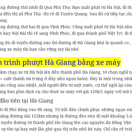
ng đường thứ nhất đi Qua Phú Thọ: Bạn xuất phát từ Hà Nội, đi t
i đến thị xã Phú Thọ thì rẽ đi Tuyên Quang. Sau đó cứ tiếp tục c
ang.
ng đường thứ hai đi qua Vĩnh Phúc: Cũng xuất phát từ Hà Nội nh
n bay Nội Bài thì rẽ sang Vĩnh Phúc, đi qua thành phố Việt Trì đi
ng dù đi tuyến đường nào thì đường đi Hà Giang khá là quanh co 
ằng xe máy thì bạn cần vững tay lái nhé
 trình phượt Hà Giang bằng xe máy
km chạy xe từ Hà Nội lên đến thành phố Hà Giang, tớ chọn nghỉ tạ
 + café (bánh mì trứng ở đây siêu ngon luôn). Đây là một trong n
nào cũng náo nhiệt, mỗi người đến từ một nước, cứ thế ngồi lại c
ũng bao gồm dịch vụ cho thuê xe máy với giá 120k/1 ngày với mũ 
ầu tiên tại Hà Giang
át đi Phó Bảng vào 9h sáng. Tớ bắt đầu chinh phục những ngọn nú
uãng đường dài 125km nhưng là đường đèo nên đi mất khoảng 5,6 
h tuyến đường từ thành phố Hà Giang lên cao nguyên đá Đồng Vă
 sự tồn tại hay một lần ghé qua thị trấn nhỏ bé này. Chỉ cần rẽ tr