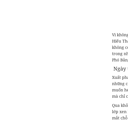
Vì khôn
Hiếu Thà
không có
trong n
Phó Bảng
Ngày 
Xuất phá
những c
muốn hé
mà chỉ c
Qua khỏ
lớp xen
mắt chỗ 