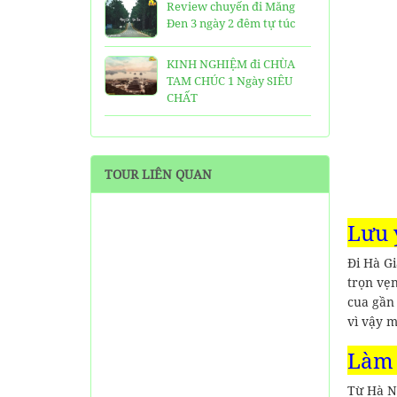
Review chuyến đi Măng
Đen 3 ngày 2 đêm tự túc
KINH NGHIỆM đi CHÙA
TAM CHÚC 1 Ngày SIÊU
CHẤT
25 Ngôi Chùa ở Sài Gòn
LINH THIÊNG và ĐẸP nhất
TOUR LIÊN QUAN
TOP 16 địa điểm du lịch
HẤP DẪN nhất việt nam:
Bạn đã đi được những nơi
Lưu 
nào?
Đi Hà Gi
Trọn bộ thông tin tuyến
trọn vẹ
cáp treo Núi Bà Đen Tây
cua gần
Ninh
vì vậy m
HƯỚNG DẪN đi du lịch
Làm 
TAM ĐẢO chi tiết kèm
thông tin liên hệ
Từ Hà N