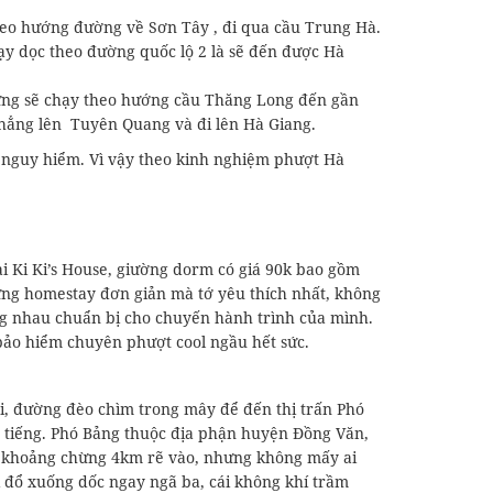
heo hướng đường về Sơn Tây , đi qua cầu Trung Hà.
hạy dọc theo đường quốc lộ 2 là sẽ đến được Hà
ưng sẽ chạy theo hướng cầu Thăng Long đến gần
 thẳng lên Tuyên Quang và đi lên Hà Giang.
, nguy hiểm. Vì vậy theo kinh nghiệm phượt Hà
i Ki Ki’s House, giường dorm có giá 90k bao gồm
hững homestay đơn giản mà tớ yêu thích nhất, không
ùng nhau chuẩn bị cho chuyến hành trình của mình.
bảo hiểm chuyên phượt cool ngầu hết sức.
i, đường đèo chìm trong mây để đến thị trấn Phó
tiếng. Phó Bảng thuộc địa phận huyện Đồng Văn,
n khoảng chừng 4km rẽ vào, nhưng không mấy ai
ái đổ xuống dốc ngay ngã ba, cái không khí trầm