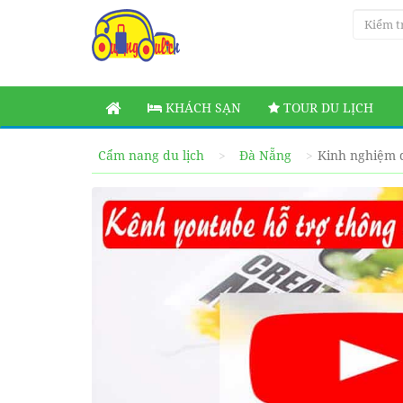
KHÁCH SẠN
TOUR DU LỊCH
Cẩm nang du lịch
Đà Nẵng
Kinh nghiệm d