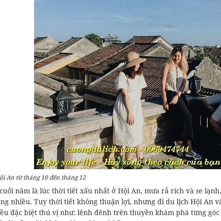
ội An từ tháng 10 đến tháng 12
cuối năm là lúc thời tiết xấu nhất ở Hội An, mưa rả rích và se lạnh
ng nhiều. Tuy thời tiết không thuận lợi, nhưng đi du lịch Hội An 
iều đặc biệt thú vị như: lênh đênh trên thuyền khám phá từng gó