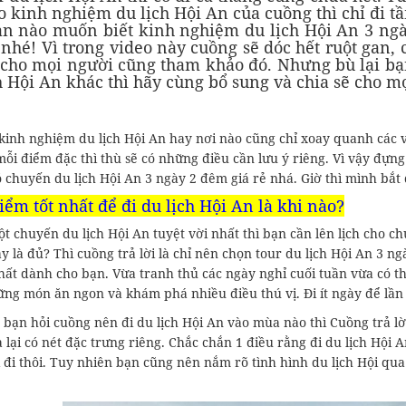
o kinh nghiệm du lịch Hội An của cuồng thì chỉ đi 
n nào muốn biết kinh nghiệm du lịch Hội An 3 ngày
nhé! Vì trong video này cuồng sẽ dóc hết ruột gan, 
 cho mọi người cũng tham khảo đó. Nhưng bù lại b
h Hội An khác thì hãy cùng bổ sung và chia sẽ cho m
 kinh nghiệm du lịch Hội An hay nơi nào cũng chỉ xoay quanh các 
ỗi điểm đặc thì thù sẽ có những điều cần lưu ý riêng. Vì vậy đựn
chuyến du lịch Hội An 3 ngày 2 đêm giá rẻ nhá. Giờ thì mình bắt 
iểm tốt nhất để đi du lịch Hội An là khi nào?
t chuyến du lịch Hội An tuyệt vời nhất thì bạn cần lên lịch cho ch
 là đủ? Thì cuồng trả lời là chỉ nên chọn tour du lịch Hội An 3 ngà
hất dành cho bạn. Vừa tranh thủ các ngày nghỉ cuối tuần vừa có t
ng món ăn ngon và khám phá nhiều điều thú vị. Đi ít ngày để lần 
bạn hỏi cuồng nên đi du lịch Hội An vào mùa nào thì Cuồng trả lời r
lại có nét đặc trưng riêng. Chắc chắn 1 điều rằng đi du lịch Hội
ì đi thôi. Tuy nhiên bạn cũng nên nắm rõ tình hình du lịch Hội qu