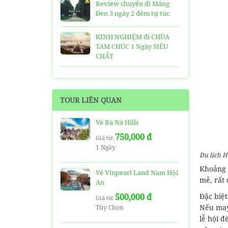
Review chuyến đi Măng
Đen 3 ngày 2 đêm tự túc
KINH NGHIỆM đi CHÙA
TAM CHÚC 1 Ngày SIÊU
CHẤT
25 Ngôi Chùa ở Sài Gòn
LINH THIÊNG và ĐẸP nhất
TOUR LIÊN QUAN
TOP 16 địa điểm du lịch
HẤP DẪN nhất việt nam:
Vé Bà Nà Hills
Bạn đã đi được những nơi
750,000 đ
nào?
Giá từ:
1 Ngày
Du lịch H
Trọn bộ thông tin tuyến
cáp treo Núi Bà Đen Tây
Khoảng t
Vé Vinpearl Land Nam Hội
Ninh
mẻ, rất 
An
500,000 đ
Đặc biệt
HƯỚNG DẪN đi du lịch
Giá từ:
Nếu may
Tùy Chọn
TAM ĐẢO chi tiết kèm
thông tin liên hệ
lễ hội đ