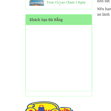
nên sức 
Tour Cù Lao Chàm 1 Ngày
SHARE Cẩm nang du lịch
từ ĐÀ NẴNG
Nếu bạn
Măng Đen tự túc từ A-Z
650,000 đ
an lành
Giá từ:
1 Ngày
Khách Sạn Đà Nẵng
HƯỚNG DẪN đi phượt Đảo
Thạnh An - Cần Giờ - Hồ
Chí Minh từ A-Z
Tour Bà Nà Hills 1 Ngày
950,000 đ
Giá từ:
Hướng Dẫn Đi Tà Đùng -
1 Ngày
Vịnh Hạ Long trên cạn ở
Tây Nguyên
Tour Ngũ Hành Sơn Hội
An 1 Ngày
490,000 đ
Giá từ:
1 Ngày
Tour Núi Thần Tài 1 Ngày
700,000 đ
Giá từ:
1 Ngày
Tour Huế 1 Ngày từ Đà