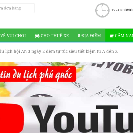
T2 - CN:
08:00
VÉ VUI CHƠI
CHO THUÊ XE
ĐỊA ĐIỂM
CẨM NAN
u lịch hội An 3 ngày 2 đêm tự túc siêu tiết kiệm từ A đến Z