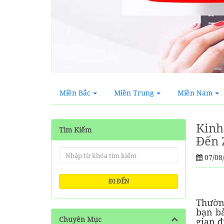
Miền Bắc
Miền Trung
Miền Nam
Kinh
Tìm Kiếm
Đến 
07/08
ĐI ĐẾN
Thường
bạn bả
Chuyên Mục
gian đ