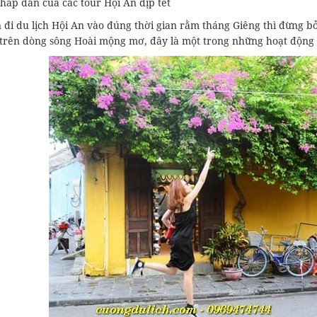
hấp dẫn của các tour Hội An dịp tết
 đi du lịch Hội An vào đúng thời gian rằm tháng Giêng thì đừng b
 trên dòng sông Hoài mộng mơ, đây là một trong những hoạt động t