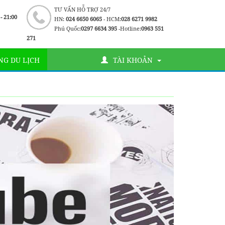
TƯ VẤN HỖ TRỢ 24/7
 - 21:00
HN:
024 6650 6065
- HCM:
028 6271 9982
Phú Quốc:
0297 6634 395
-Hotline:
0963 551
271
G DU LỊCH
TÀI KHOẢN