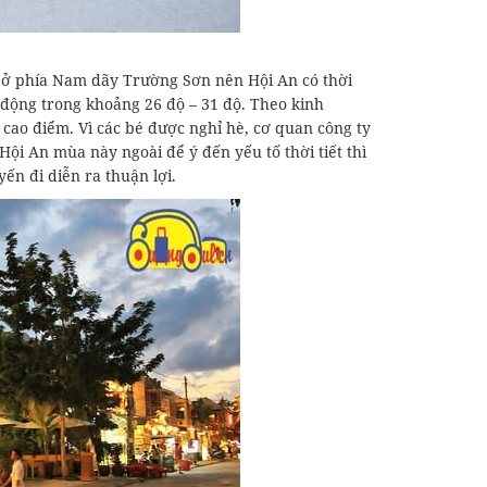
 ở phía Nam dãy Trường Sơn nên Hội An có thời
 động trong khoảng 26 độ – 31 độ. Theo kinh
 cao điểm. Vì các bé được nghỉ hè, cơ quan công ty
Hội An mùa này ngoài để ý đến yếu tố thời tiết thì
n đi diễn ra thuận lợi.