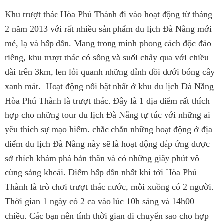
Khu trượt thác Hòa Phú Thành đi vào hoạt động từ tháng
2 năm 2013 với rất nhiều sản phẩm du lịch Đà Nẵng mới
mẻ, lạ và hấp dẫn. Mang trong mình phong cách độc đáo
riêng, khu trượt thác có sông và suối chảy qua với chiều
dài trên 3km, len lỏi quanh những đỉnh đồi dưới bóng cây
xanh mát. Hoạt động nổi bật nhất ở khu du lịch Đà Nẵng
Hòa Phú Thành là trượt thác. Đây là 1 địa điểm rất thích
hợp cho những tour du lịch Đà Nẵng tự túc với những ai
yêu thích sự mạo hiểm. chắc chắn những hoạt động ở địa
điểm du lịch Đà Nẵng này sẽ là hoạt động đáp ứng được
sở thích khám phá bản thân và có những giây phút vô
cùng sảng khoái. Điểm hấp dẫn nhất khi tới Hòa Phú
Thành là trò chơi trượt thác nước, mỗi xuồng có 2 người.
Thời gian 1 ngày có 2 ca vào lúc 10h sáng và 14h00
chiều. Các bạn nên tính thời gian di chuyển sao cho hợp