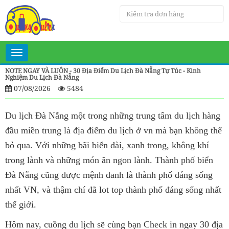
Toggle
navigation
NOTE NGAY VÀ LUÔN - 30 Địa Điểm Du Lịch Đà Nẵng Tự Túc - Kinh
Nghiệm Du Lịch Đà Nẵng
07/08/2026
5484
Du lịch Đà Nẵng một trong những trung tâm du lịch hàng
đầu miền trung là địa điểm du lịch ở vn mà bạn không thể
bỏ qua. Với những bãi biển dài, xanh trong, không khí
trong lành và những món ăn ngon lành. Thành phố biển
Đà Nẵng cũng được mệnh danh là thành phố đáng sống
nhất VN, và thậm chí đã lot top thành phố đáng sống nhất
thế giới.
Hôm nay, cuồng du lịch sẽ cùng bạn Check in ngay 30 địa