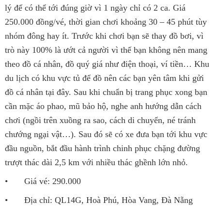
lý để có thể tới đúng giờ vì 1 ngày chỉ có 2 ca. Giá
250.000 đồng/vé, thời gian chơi khoảng 30 – 45 phút tùy
nhóm đông hay ít. Trước khi chơi bạn sẽ thay đồ bơi, vì
trò này 100% là ướt cả người vì thế bạn không nên mang
theo đồ cá nhân, đồ quý giá như điện thoại, ví tiền… Khu
du lịch có khu vực tủ để đồ nên các bạn yên tâm khi gửi
đồ cá nhân tại đây. Sau khi chuẩn bị trang phục xong bạn
cần mặc áo phao, mũ bảo hộ, nghe anh hướng dẫn cách
chơi (ngồi trên xuồng ra sao, cách di chuyển, né tránh
chướng ngại vật…). Sau đó sẽ có xe đưa bạn tới khu vực
đầu nguồn, bắt đầu hành trình chinh phục chặng đường
trượt thác dài 2,5 km với nhiều thác ghềnh lớn nhỏ.
•
Giá vé: 290.000
•
Địa chỉ: QL14G, Hoà Phú, Hòa Vang, Đà Nẵng