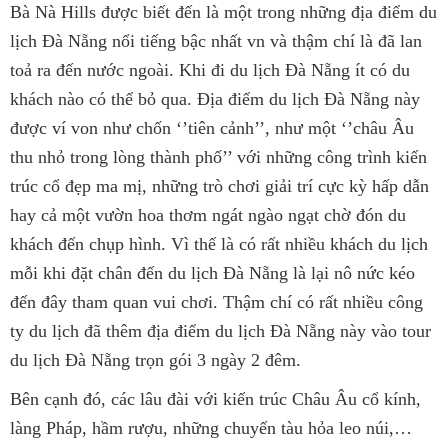
Bà Nà Hills được biết đến là một trong những địa điểm du
lịch Đà Nẵng nổi tiếng bậc nhất vn và thậm chí là đã lan
toả ra đến nước ngoài. Khi đi du lịch Đà Nẵng ít có du
khách nào có thể bỏ qua. Địa điểm du lịch Đà Nẵng này
được ví von như chốn ‘’tiên cảnh’’, như một ‘’châu Âu
thu nhỏ trong lòng thành phố’’ với những công trình kiến
trúc cổ đẹp ma mị, những trò chơi giải trí cực kỳ hấp dẫn
hay cả một vườn hoa thơm ngát ngào ngạt chờ đón du
khách đến chụp hình. Vì thế là có rất nhiều khách du lịch
mỗi khi đặt chân đến du lịch Đà Nẵng là lại nô nức kéo
đến đây tham quan vui chơi. Thậm chí có rất nhiều công
ty du lịch đã thêm địa điểm du lịch Đà Nẵng này vào tour
du lịch Đà Nẵng trọn gói 3 ngày 2 đêm.
Bên cạnh đó, các lâu đài với kiến trúc Châu Âu cổ kính,
làng Pháp, hầm rượu, những chuyến tàu hỏa leo núi,…