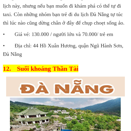
lịch này, nhưng nếu bạn muốn đi khám phá có thể tự đi
taxi. Còn những nhóm bạn trẻ đi du lịch Đà Nẵng tự túc
thì lúc nào cũng dừng chân ở đây để chụp choẹt sống ảo.
•
Giá vé: 130.000 / người lớn và 70.000/ trẻ em
•
Địa chỉ: 44 Hồ Xuân Hương, quận Ngũ Hành Sơn,
Đà Nẵng
12.
Suối khoáng Thần Tài