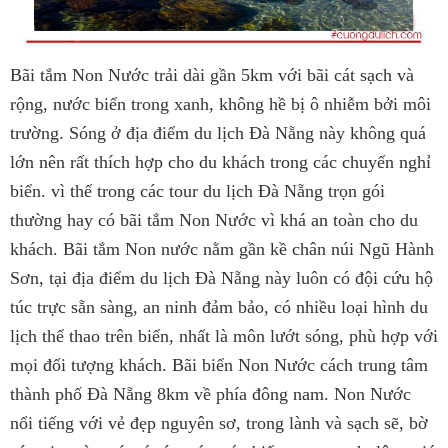
Bãi tắm Non Nước trải dài gần 5km với bãi cát sạch và
rộng, nước biển trong xanh, không hề bị ô nhiễm bởi môi
trường. Sóng ở địa điểm du lịch Đà Nẵng này không quá
lớn nên rất thích hợp cho du khách trong các chuyến nghỉ
biển. vì thế trong các tour du lịch Đà Nẵng trọn gói
thường hay có bãi tắm Non Nước vì khá an toàn cho du
khách. Bãi tắm Non nước nằm gần kề chân núi Ngũ Hành
Sơn, tại địa điểm du lịch Đà Nẵng này luôn có đội cứu hộ
túc trực sẵn sàng, an ninh đảm bảo, có nhiều loại hình du
lịch thể thao trên biển, nhất là môn lướt sóng, phù hợp với
mọi đối tượng khách. Bãi biển Non Nước cách trung tâm
thành phố Đà Nẵng 8km về phía đông nam. Non Nước
nổi tiếng với vẻ đẹp nguyên sơ, trong lành và sạch sẽ, bờ