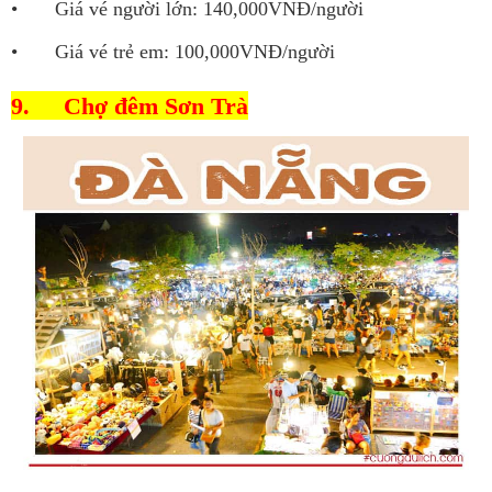
•
Giá vé người lớn: 140,000VNĐ/người
•
Giá vé trẻ em: 100,000VNĐ/người
9.
Chợ đêm Sơn Trà