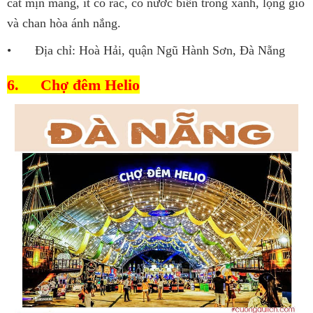
cát mịn màng, ít có rác, có nước biển trong xanh, lộng gió
và chan hòa ánh nắng.
•
Địa chỉ: Hoà Hải, quận Ngũ Hành Sơn, Đà Nẵng
6.
Chợ đêm Helio