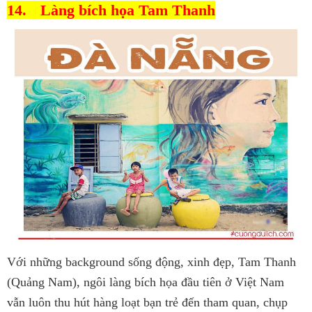
14.
Làng bích họa Tam Thanh
Với những background sống động, xinh đẹp, Tam Thanh
(Quảng Nam), ngôi làng bích họa đầu tiên ở Việt Nam
vẫn luôn thu hút hàng loạt bạn trẻ đến tham quan, chụp