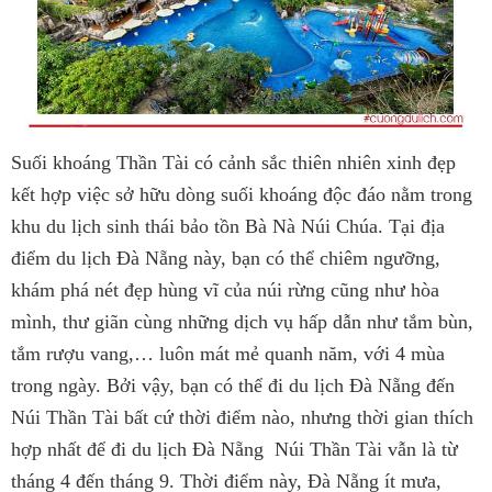
Suối khoáng Thần Tài có cảnh sắc thiên nhiên xinh đẹp
kết hợp việc sở hữu dòng suối khoáng độc đáo nằm trong
khu du lịch sinh thái bảo tồn Bà Nà Núi Chúa. Tại địa
điểm du lịch Đà Nẵng này, bạn có thể chiêm ngưỡng,
khám phá nét đẹp hùng vĩ của núi rừng cũng như hòa
mình, thư giãn cùng những dịch vụ hấp dẫn như tắm bùn,
tắm rượu vang,… luôn mát mẻ quanh năm, với 4 mùa
trong ngày. Bởi vậy, bạn có thể đi du lịch Đà Nẵng đến
Núi Thần Tài bất cứ thời điểm nào, nhưng thời gian thích
hợp nhất để đi du lịch Đà Nẵng Núi Thần Tài vẫn là từ
tháng 4 đến tháng 9. Thời điểm này, Đà Nẵng ít mưa,