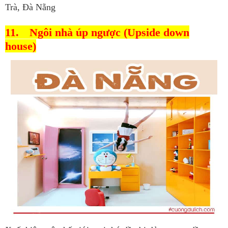
Trà, Đà Nẵng
11.
Ngôi nhà úp ngược (Upside down
house)