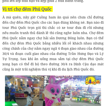
phủ lên lớp dừa nạo và kẹp giữa 2 nửa bánh tráng.
Vị trí chợ đêm Phú Quốc
À mà quên, nãy giờ Cuồng ham ăn quá nên chưa chỉ đường
đến chợ đếm Phú Quốc cho các bạn đúng không nè. Bạn nào đi
tour Phú Quốc trọn gói thì chắc có xe tour đưa đi rồi nhưng
nếu muốn tranh thủ đánh lẻ thì cũng nghe luôn nha. Chợ đêm
Phú Quốc nằm ngay chợ hải sản Dương Đông luôn. Bạn có thể
đến chợ đêm Phú Quốc bằng nhiều lối rẻ khách nhau nhưng
công chính của chợ nằm ngay ngã 4 đoạn giao nhau của đường
30/4 và đoạn cuối giao nhau của đường Trần Hưng Đạo và Lý
Tự Trọng. Sau khi ăn uống mua sắm tại chợ đêm Phú Quốc
xong bạn có thể đi bộ theo đường 30/4 ra Dinh Cậu dạo mát
cũng là một trãi nghiệm thú vị khi đi du lịch Phú Quốc đó.