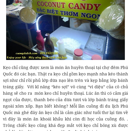
Kẹo chỉ cũng được xem là món ăn huyền thoại tại chợ đêm Phú
Quốc đó các bạn. Thật ra kẹo chỉ gồm kẹo mạnh nha kéo thành
sợi như chỉ rồi phủ lớp dừa nạo lên trên và kẹp bằng lớp bánh
tráng giấy. Với kĩ năng “kéo sợi” vô cùng “vi diệu” của cô chủ
hàng sẽ cho ra món keo chỉ huyền thoại. Lúc ăn thì có cảm giá
ngọt của được, thanh béo của dừa tươi và lớp bánh tráng giấy
ngoài xôm xốp. Bạn biết không? Mỗi lần cuồng đi du lịch Phú
Quốc mà ghé đây ăn kẹo chỉ là cảm giác như tuổi thơ lại tìm về
vì đây là món ăn khoái khẩu khi còn đi học của cuồng đó. .
Trông chiếc kẹo cũng khá đẹp mắt với kẹo chỉ bông xù được