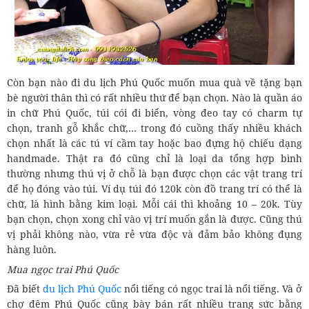
Còn bạn nào đi du lịch Phú Quốc muốn mua quà về tặng bạn
bè người thân thì có rất nhiều thứ để bạn chọn. Nào là quần áo
in chữ Phú Quốc, túi cói đi biển, vòng đeo tay có charm tự
chọn, tranh gỗ khắc chữ,… trong đó cuồng thấy nhiều khách
chọn nhất là các tú ví cầm tay hoặc bao đựng hộ chiếu dạng
handmade. Thật ra đó cũng chỉ là loại da tổng hợp bình
thường nhưng thú vị ở chỗ là bạn được chọn các vật trang trí
để họ đóng vào túi. Ví dụ túi đó 120k còn đồ trang trí có thể là
chữ, là hình bằng kim loại. Mỗi cái thì khoảng 10 – 20k. Tùy
bạn chọn, chọn xong chỉ vào vị trí muốn gắn là được. Cũng thú
vị phải không nào, vừa rẻ vừa độc và đảm bảo không đụng
hàng luôn.
Mua ngọc trai Phú Quốc
Đã biết
du lịch Phú Quốc
nổi tiếng có ngọc trai là nổi tiếng. Và ở
chợ đêm Phú Quốc cũng bày bán rất nhiều trang sức bằng