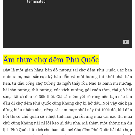
Ẩm thực chợ đêm Phú Quốc
Đây là một gian hàng bán đồ nướng tại chợ đêm Phú Quốc. Các bạn
nhìn xem, màu sắc cực kỳ hấp dẫn và mùi hương thì khỏi phải bàn
hén, từ đầu cổng chợ Cuồng đã ngửi thấy rồi. Nào là bánh mì nướng,
hải sản nướng, thịt nướng, xúc xích nướng, gỏi cuốn tôm, chả giò hải
sản,…tất cả đều có 30k thôi. Giá cả niêm yết rõ ràng nên bạn nào lần
đầu đi chợ đêm Phú Quốc cũng không chợ bị hớ đâu. Nói vậy các bạn
đừng hiểu nhằm nha, riêng các em mực nhồi này thì 100k đó, khi đến
hỏi thì cô chủ quán sẽ nhiệt tình nói giá rồi ưng mua cái nào thì mua
chứ cũng không nài nỉ lôi kéo gì đâu nha. Mà thêm một thông tin du
lịch Phú Quốc hữu ích cho bạn nữa nè! Chợ đêm Phú Quốc bắt đầu hợp