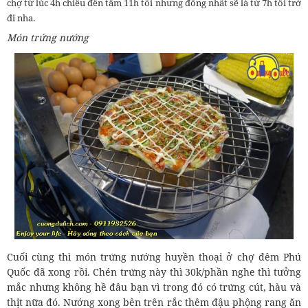
chợ từ lúc 4h chiều đến tầm 11h tối nhưng đông nhất sẽ là từ 7h tối trở
đi nha.
Món trứng nướng
Cuối cùng thì món trứng nướng huyền thoại ở chợ đêm Phú
Quốc đã xong rồi. Chén trứng này thì 30k/phần nghe thì tưởng
mắc nhưng không hề đâu bạn vì trong đó có trứng cút, hàu và
thịt nữa đó. Nướng xong bên trên rắc thêm đậu phộng rang ăn