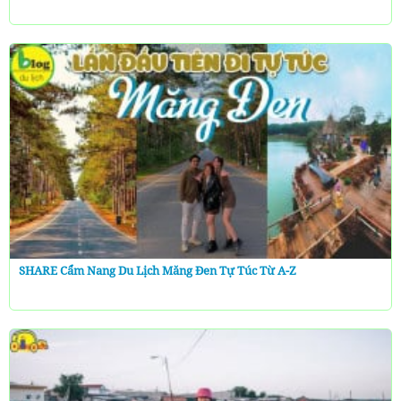
SHARE Cẩm Nang Du Lịch Măng Đen Tự Túc Từ A-Z