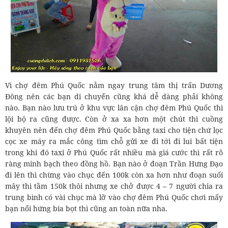
Vì chợ đêm Phú Quốc nằm ngay trung tâm thị trấn Dương
Đông nên các bạn di chuyển cũng khá dễ dàng phải không
nào. Bạn nào lưu trú ở khu vực lân cận chợ đêm Phú Quốc thì
lội bộ ra cũng được. Còn ở xa xa hơn một chút thì cuồng
khuyên nên đến chợ đêm Phú Quốc bằng taxi cho tiện chứ lọc
cọc xe máy ra mắc công tìm chỗ gửi xe đi tới đi lui bất tiện
trong khi đó taxi ở Phú Quốc rất nhiều mà giá cước thì rất rõ
ràng minh bạch theo đồng hồ. Bạn nào ở đoạn Trần Hưng Đạo
đi lên thì chừng vào chục đến 100k còn xa hơn như đoạn suối
mây thì tầm 150k thôi nhưng xe chở được 4 – 7 người chia ra
trung bình có vài chục mà lỡ vào chợ đêm Phú Quốc chơi mấy
bạn nổi hứng bia bọt thì cũng an toàn nữa nha.