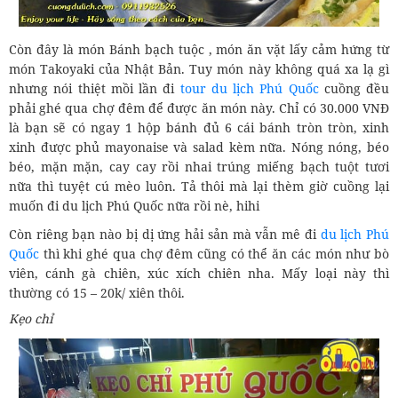
Còn đây là món Bánh bạch tuộc , món ăn vặt lấy cảm hứng từ
món Takoyaki của Nhật Bản. Tuy món này không quá xa lạ gì
nhưng nói thiệt mồi lần đi
tour du lịch Phú Quốc
cuồng đều
phải ghé qua chợ đêm để được ăn món này. Chỉ có 30.000 VNĐ
là bạn sẽ có ngay 1 hộp bánh đủ 6 cái bánh tròn tròn, xinh
xinh được phủ mayonaise và salad kèm nữa. Nóng nóng, béo
béo, mặn mặn, cay cay rồi nhai trúng miếng bạch tuột tươi
nữa thì tuyệt cú mèo luôn. Tả thôi mà lại thèm giờ cuồng lại
muốn đi du lịch Phú Quốc nữa rồi nè, hihi
Còn riêng bạn nào bị dị ứng hải sản mà vẫn mê đi
du lịch Phú
Quốc
thì khi ghé qua chợ đêm cũng có thể ăn các món như bò
viên, cánh gà chiên, xúc xích chiên nha. Mấy loại này thì
thường có 15 – 20k/ xiên thôi.
Kẹo chỉ