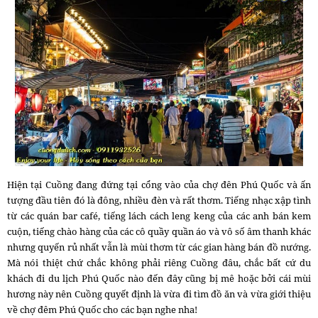
Hiện tại Cuồng đang đứng tại cổng vào của chợ đên Phú Quốc và ấn
tượng đầu tiên đó là đông, nhiều đèn và rất thơm. Tiếng nhạc xập tình
từ các quán bar café, tiếng lách cách leng keng của các anh bán kem
cuộn, tiếng chào hàng của các cô quầy quần áo và vô số âm thanh khác
nhưng quyến rủ nhất vẫn là mùi thơm từ các gian hàng bán đồ nướng.
Mà nói thiệt chứ chắc không phải riêng Cuồng đâu, chắc bất cứ du
khách đi du lịch Phú Quốc nào đến đây cũng bị mê hoặc bởi cái mùi
hương này nên Cuồng quyết định là vừa đi tìm đồ ăn và vừa giới thiệu
về chợ đêm Phú Quốc cho các bạn nghe nha!