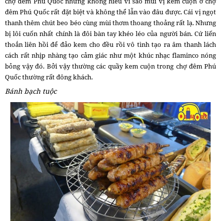
chợ đêm Phú Quốc nhưng không hiểu vì sao mùi vị kem cuộn ở chợ
đêm Phú Quốc rất đặt biệt và không thể lẫn vào đâu được. Cái vị ngọt
thanh thêm chút beo béo cùng mùi thơm thoang thoảng rất lạ. Nhưng
bị lôi cuốn nhất chính là đôi bàn tay khéo léo của người bán. Cứ liến
thoắn liên hồi để đảo kem cho đều rồi vô tình tạo ra âm thanh lách
cách rất nhịp nhàng tạo cảm giác như một khúc nhạc flaminco nóng
bỏng vậy đó. Bởi vậy thường các quầy kem cuộn trong chợ đêm Phú
Quốc thường rất đông khách.
Bánh bạch tuộc