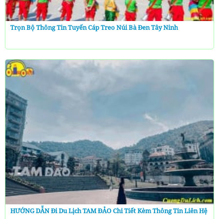
Trọn Bộ Thông Tin Tuyến Cáp Treo Núi Bà Đen Tây Ninh
HƯỚNG DẪN Đi Du Lịch TAM ĐẢO Chi Tiết Kèm Thông Tin Liên Hệ