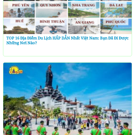
TOP 16 Địa Điểm Du Lịch HẤP DẪN Nhất Việt Nam: Bạn Đã Đi Được
Những Nơi Nào?