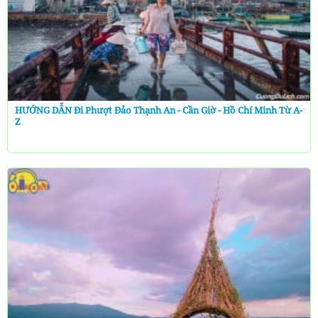
HƯỚNG DẪN Đi Phượt Đảo Thạnh An - Cần Giờ - Hồ Chí Minh Từ A-
Z