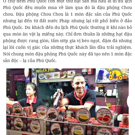
Ở chợ đêm Phú Quốc còn một thứ đặt sản mà hầu ai đi du lịch
Phú Quốc đều muốn mua về làm qua đó là đậu phộng Chou
chou. Đậu phộng Chou Chou là 1 món đặc sản của Phú Quốc
nhưng lại đến từ đất nước Pháp nhưng lại rất phổ biến ở đảo
Phú Quốc. Du khách đến du lịch Phú Quốc thường ít khi nào bỏ
qua món ăn vặt lạ miếng này. Chỉ đơn thuần là những hạt đậu
phộng được rang giòn, tẩm ướp gia vị béo ngọt, đậm đà nhưng
lại lôi cuốn vị giác của những thực khách lần đầu trải nghiệm.
Nói chung món đậu phộng Phú Quốc này đã tạo nên 1 món đặc
sản độc – lạ của Phú Quốc.