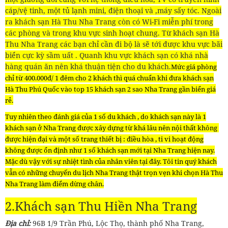
cáp/vệ tinh, một tủ lạnh mini, điện thoại và ,máy sấy tóc. Ngoài
ra khách sạn Hà Thu Nha Trang còn có Wi-Fi miễn phí trong
các phòng và trong khu vực sinh hoạt chung. Từ khách sạn Hà
Thu Nha Trang các bạn chỉ cần đi bộ là sẽ tới được khu vực bãi
biển cực kỳ sầm uất . Quanh khu vực khách sạn có khá nhà
hàng quán ăn nên khá thuận tiện cho du khách.
Mức giá phòng
chỉ từ 400.000đ/ 1 đêm cho 2 khách thì quá chuẩn khi đưa khách sạn
Hà Thu Phú Quốc vào top 15 khách sạn 2 sao Nha Trang gần biển giá
rẻ.
Tuy nhiên theo đánh giá của 1 số du khách , do khách sạn này là 1
khách sạn ở Nha Trang được xây dựng từ khá lâu nên nội thất không
được hiện đại và một số trang thiết bị : điều hòa , ti vi hoạt động
không được ổn định như 1 số khách sạn mới tại Nha Trang hiện nay.
Mặc dù vậy với sự nhiệt tình của nhân viên tại đây. Tôi tin quý khách
vẫn có những chuyến du lịch Nha Trang thật trọn vẹn khi chọn Hà Thu
Nha Trang làm điểm dừng chân.
2.Khách sạn Thu Hiền Nha Trang
Địa chỉ:
96B 1/9 Trần Phú, Lộc Thọ, thành phố Nha Trang,