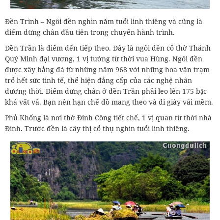
Đền Trình – Ngôi đền nghìn năm tuổi linh thiêng và cũng là
điểm dừng chân đầu tiên trong chuyến hành trình.
Đền Trần là điểm đến tiếp theo. Đây là ngôi đền cổ thờ Thánh
Quý Minh đại vương, 1 vị tướng từ thời vua Hùng. Ngôi đền
được xây bằng đá từ những năm 968 với những hoa văn trạm
trổ hết sức tinh tế, thể hiện đẳng cấp của các nghệ nhân
đương thời. Điểm dừng chân ở đền Trần phải leo lên 175 bậc
khá vất vả. Bạn nên hạn chế đồ mang theo và đi giày vải mềm.
Phủ Khống là nơi thờ Đinh Công tiết chế, 1 vị quan từ thời nhà
Đinh. Trước đền là cây thị cổ thụ nghìn tuổi linh thiêng.