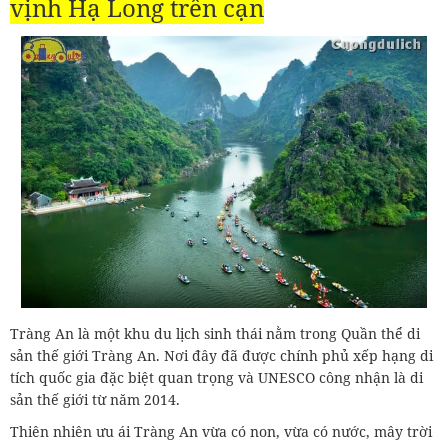
vịnh Hạ Long trên cạn
Tràng An là một khu du lịch sinh thái nằm trong Quần thể di
sản thế giới Tràng An. Nơi đây đã được chính phủ xếp hạng di
tích quốc gia đặc biệt quan trọng và UNESCO công nhận là di
sản thế giới từ năm 2014.
Thiên nhiên ưu ái Tràng An vừa có non, vừa có nước, mây trời