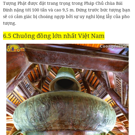
Tượng Phật được đặt trang trọng trong Pháp Chủ chùa Bái
Đính nặng tới 100 tấn và cao 9,5 m. Đứng trước bức tượng bạn
sẽ có cảm giác bị choáng ngợp bởi sự uy nghi lộng lẫy của pho
tượng.
6.5 Chuông đồng lớn nhất Việt Nam