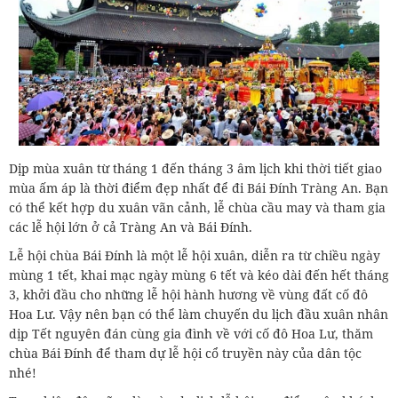
Dịp mùa xuân từ tháng 1 đến tháng 3 âm lịch khi thời tiết giao
mùa ấm áp là thời điểm đẹp nhất để đi Bái Đính Tràng An. Bạn
có thể kết hợp du xuân vãn cảnh, lễ chùa cầu may và tham gia
các lễ hội lớn ở cả Tràng An và Bái Đính.
Lễ hội chùa Bái Đính là một lễ hội xuân, diễn ra từ chiều ngày
mùng 1 tết, khai mạc ngày mùng 6 tết và kéo dài đến hết tháng
3, khởi đầu cho những lễ hội hành hương về vùng đất cố đô
Hoa Lư. Vậy nên bạn có thể làm chuyến du lịch đầu xuân nhân
dịp Tết nguyên đán cùng gia đình về với cố đô Hoa Lư, thăm
chùa Bái Đính để tham dự lễ hội cổ truyền này của dân tộc
nhé!