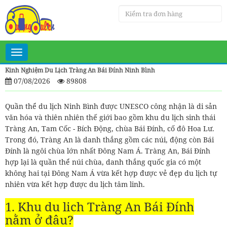
Toggle
navigation
Kinh Nghiệm Du Lịch Tràng An Bái Đính Ninh Bình
07/08/2026
89808
Quần thể du lịch Ninh Bình được UNESCO công nhận là di sản
văn hóa và thiên nhiên thế giới bao gồm khu du lịch sinh thái
Tràng An, Tam Cốc - Bích Động, chùa Bái Đính, cố đô Hoa Lư.
Trong đó, Tràng An là danh thắng gồm các núi, động còn Bái
Đính là ngôi chùa lớn nhất Đông Nam Á. Tràng An, Bái Đính
hợp lại là quần thể núi chùa, danh thắng quốc gia có một
không hai tại Đông Nam Á vừa kết hợp được vẻ đẹp du lịch tự
nhiên vừa kết hợp được du lịch tâm linh.
1. Khu du lịch Tràng An Bái Đính
nằm ở đâu?