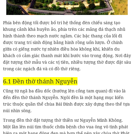
Phía bên động tối được bố trí hệ thống đèn chiếu sáng tạo
khung cảnh khá huyền ảo, phía trên các mảng đá thạch nhũ
hình thành theo mạch nước ngầm. Các bậc thang của lối đi
được trang trí sinh động bằng hình rồng uốn lượn. Ở chính
giữa có giếng nước tự nhiên điều hòa không khí, khiến du
khách có cảm giác thanh mát khi bước vào trong động. Nơi đây
đặt tượng thờ mẫu và các vị tiên, nhiều tượng thờ được đặt sâu
trong các ngách đá và có đồ thờ riêng.
6.1 Đền thờ thánh Nguyễn
Cũng từ ngã ba đầu dốc (hướng lên cổng tam quan) đi vào là
đến đền thờ thánh Nguyễn. Ngôi đền là một hạng mục kiến
trúc thuộc quần thể chùa Bái Đính được xây dựng theo thế tựa
núi nhìn sông.
Trong đền thờ đặt tượng thờ thiền sư Nguyễn Minh Không.
Một lần lên núi tìm thuốc chữa bệnh cho vua ông vô tình phát
hiện ra một hang động đẹp mà hợp thế nên xây chùa thờ Phật.