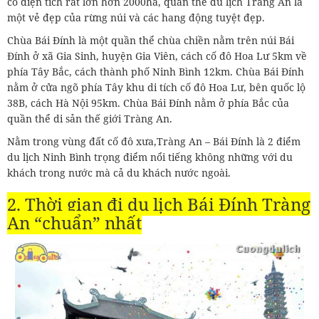
có diện tích rất lớn hơn 2000ha, quần thể du lịch Tràng An là
một vẻ đẹp của rừng núi và các hang động tuyệt đẹp.
Chùa Bái Đính là một quần thể chùa chiền nằm trên núi Bái
Đính ở xã Gia Sinh, huyện Gia Viên, cách cố đô Hoa Lư 5km về
phía Tây Bắc, cách thành phố Ninh Bình 12km. Chùa Bái Đính
nằm ở cửa ngõ phía Tây khu di tích cố đô Hoa Lư, bên quốc lộ
38B, cách Hà Nội 95km. Chùa Bái Đính nằm ở phía Bắc của
quần thể di sản thế giới Tràng An.
Nằm trong vùng đất cố đô xưa,Tràng An – Bái Đính là 2 điểm
du lịch Ninh Bình trọng điểm nổi tiếng không những với du
khách trong nước mà cả du khách nước ngoài.
2. Thời gian đi du lịch Bái Đính Tràng
An “chuẩn” nhất