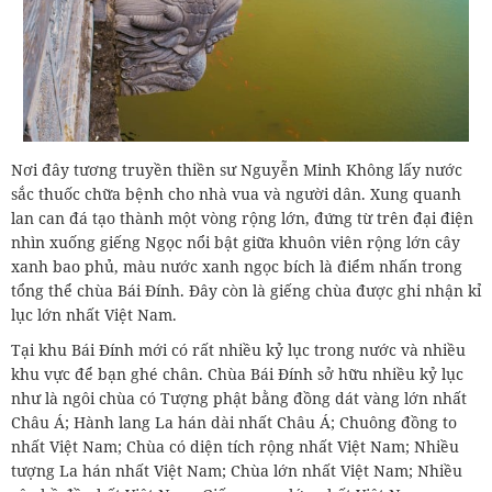
Nơi đây tương truyền thiền sư Nguyễn Minh Không lấy nước
sắc thuốc chữa bệnh cho nhà vua và người dân. Xung quanh
lan can đá tạo thành một vòng rộng lớn, đứng từ trên đại điện
nhìn xuống giếng Ngọc nổi bật giữa khuôn viên rộng lớn cây
xanh bao phủ, màu nước xanh ngọc bích là điểm nhấn trong
tổng thể chùa Bái Đính. Đây còn là giếng chùa được ghi nhận kỉ
lục lớn nhất Việt Nam.
Tại khu Bái Đính mới có rất nhiều kỷ lục trong nước và nhiều
khu vực để bạn ghé chân. Chùa Bái Đính sở hữu nhiều kỷ lục
như là ngôi chùa có Tượng phật bằng đồng dát vàng lớn nhất
Châu Á; Hành lang La hán dài nhất Châu Á; Chuông đồng to
nhất Việt Nam; Chùa có diện tích rộng nhất Việt Nam; Nhiều
tượng La hán nhất Việt Nam; Chùa lớn nhất Việt Nam; Nhiều