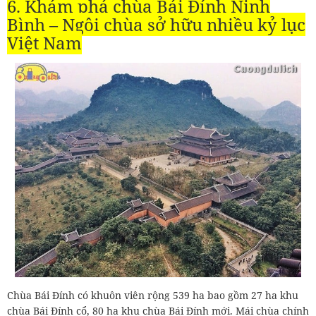
6. Khám phá chùa Bái Đính Ninh
Bình – Ngôi chùa sở hữu nhiều kỷ lục
Việt Nam
Chùa Bái Đính có khuôn viên rộng 539 ha bao gồm 27 ha khu
chùa Bái Đính cổ, 80 ha khu chùa Bái Đính mới. Mái chùa chính