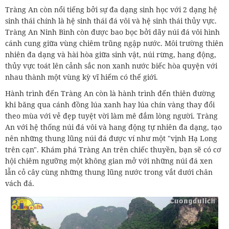
Tràng An còn nổi tiếng bởi sự đa dạng sinh học với 2 dạng hệ
sinh thái chính là hệ sinh thái đá vôi và hệ sinh thái thủy vực.
Tràng An Ninh Bình còn được bao bọc bởi dãy núi đá vôi hình
cánh cung giữa vùng chiêm trũng ngập nước. Môi trường thiên
nhiên đa dạng và hài hòa giữa sinh vật, núi rừng, hang động,
thủy vực toát lên cảnh sắc non xanh nước biếc hòa quyện với
nhau thành một vùng kỳ vĩ hiếm có thế giới.
Hành trình đến Tràng An còn là hành trình đến thiên đường
khi băng qua cánh đồng lúa xanh hay lúa chín vàng thay đổi
theo mùa với vẻ đẹp tuyệt vời làm mê đắm lòng người. Tràng
An với hệ thống núi đá vôi và hang động tự nhiên đa dạng, tạo
nên những thung lũng núi đá được ví như một "vịnh Hạ Long
trên cạn". Khám phá Tràng An trên chiếc thuyền, bạn sẽ có cơ
hội chiêm ngưỡng một không gian mở với những núi đá xen
lẫn cỏ cây cùng những thung lũng nước trong vắt dưới chân
vách đá.