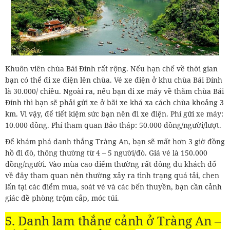
Khuôn viên chùa Bái Đính rất rộng. Nếu hạn chế về thời gian
bạn có thể đi xe điện lên chùa. Vé xe điện ở khu chùa Bái Đính
là 30.000/ chiều. Ngoài ra, nếu bạn đi xe máy về thăm chùa Bái
Đính thì bạn sẽ phải gửi xe ở bãi xe khá xa cách chùa khoảng 3
km. Vì vậy, để tiết kiệm sức bạn nên đi xe điện. Phí gửi xe máy:
10.000 đồng. Phí tham quan Bảo tháp: 50.000 đồng/người/lượt.
Để khám phá danh thắng Tràng An, bạn sẽ mất hơn 3 giờ đồng
hồ đi đò, thông thường từ 4 – 5 người/đò. Giá vé là 150.000
đồng/người. Vào mùa cao điểm thường rất đông du khách đổ
về đây tham quan nên thường xảy ra tình trạng quá tải, chen
lấn tại các điểm mua, soát vé và các bến thuyền, bạn cần cảnh
giác đề phòng trộm cắp, móc túi.
5. Danh lam thắng cảnh ở Tràng An –