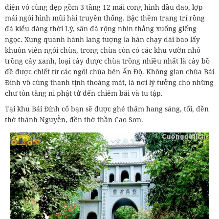
điện vô cùng đẹp gồm 3 tầng 12 mái cong hình đầu đao, lợp
mái ngói hình mũi hài truyền thống. Bậc thềm trang trí rồng
đá kiểu dáng thời Lý, sân đá rộng nhìn thẳng xuống giếng
ngọc. Xung quanh hành lang tượng la hán chạy dài bao lấy
khuôn viên ngôi chùa, trong chùa còn có các khu vườn nhỏ
trồng cây xanh, loại cây được chùa trồng nhiều nhất là cây bồ
đề được chiết từ các ngôi chùa bên Ấn Độ. Không gian chùa Bái
Đính vô cùng thanh tịnh thoáng mát, là nơi lý tưởng cho những
chư tôn tăng ni phật tử đến chiêm bái và tu tập.
Tại khu Bái Đính cổ bạn sẽ được ghé thăm hang sáng, tối, đền
thờ thánh Nguyễn, đền thờ thần Cao Sơn.