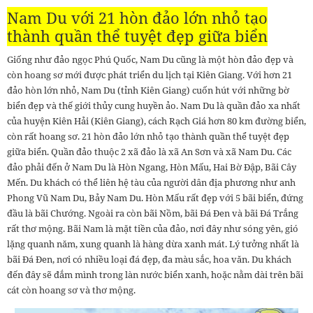
Nam Du với 21 hòn đảo lớn nhỏ tạo
thành quần thể tuyệt đẹp giữa biển
Giống như đảo ngọc Phú Quốc, Nam Du cũng là một hòn đảo đẹp và
còn hoang sơ mới được phát triển du lịch tại Kiên Giang. Với hơn 21
đảo hòn lớn nhỏ, Nam Du (tỉnh Kiên Giang) cuốn hút với những bờ
biển đẹp và thế giới thủy cung huyền ảo. Nam Du là quần đảo xa nhất
của huyện Kiên Hải (Kiên Giang), cách Rạch Giá hơn 80 km đường biển,
còn rất hoang sơ. 21 hòn đảo lớn nhỏ tạo thành quần thể tuyệt đẹp
giữa biển. Quần đảo thuộc 2 xã đảo là xã An Sơn và xã Nam Du. Các
đảo phải đến ở Nam Du là Hòn Ngang, Hòn Mấu, Hai Bờ Đập, Bãi Cây
Mến. Du khách có thể liên hệ tàu của người dân địa phương như anh
Phong Vũ Nam Du, Bảy Nam Du. Hòn Mấu rất đẹp với 5 bãi biển, đứng
đầu là bãi Chướng. Ngoài ra còn bãi Nồm, bãi Đá Đen và bãi Đá Trắng
rất thơ mộng. Bãi Nam là mặt tiền của đảo, nơi đây như sóng yên, gió
lặng quanh năm, xung quanh là hàng dừa xanh mát. Lý tưởng nhất là
bãi Đá Đen, nơi có nhiều loại đá đẹp, đa màu sắc, hoa văn. Du khách
đến đây sẽ đắm mình trong làn nước biển xanh, hoặc nằm dài trên bãi
cát còn hoang sơ và thơ mộng.