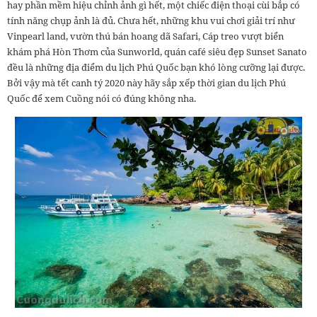
hay phần mềm hiệu chỉnh ảnh gì hết, một chiếc điện thoại cùi bắp có
tính năng chụp ảnh là đủ. Chưa hết, những khu vui chơi giải trí như
Vinpearl land, vườn thú bán hoang dã Safari, Cáp treo vượt biển
khám phá Hòn Thơm của Sunworld, quán café siêu đẹp Sunset Sanato
đều là những địa điểm du lịch Phú Quốc bạn khó lòng cưỡng lại được.
Bởi vậy mà tết canh tý 2020 này hãy sắp xếp thời gian du lịch Phú
Quốc để xem Cuồng nói có đúng không nha.