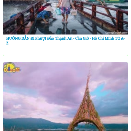
HƯỚNG DẪN Đi Phượt Đảo Thạnh An - Cần Giờ - Hồ Chí Minh Từ A-
Z