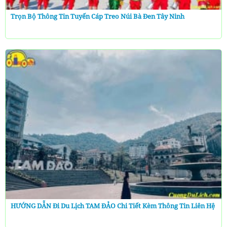
Trọn Bộ Thông Tin Tuyến Cáp Treo Núi Bà Đen Tây Ninh
HƯỚNG DẪN Đi Du Lịch TAM ĐẢO Chi Tiết Kèm Thông Tin Liên Hệ