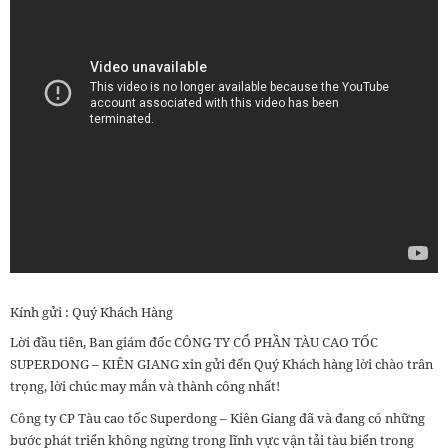
Kính gửi : Quý Khách Hàng
Lời đầu tiên, Ban giám đốc CÔNG TY CỔ PHẦN TÀU CAO TỐC
SUPERDONG – KIÊN GIANG xin gửi đến Quý Khách hàng lời chào trân
trọng, lời chúc may mắn và thành công nhất!
Công ty CP Tàu cao tốc Superdong – Kiên Giang đã và đang có những
bước phát triển không ngừng trong lĩnh vực vận tải tàu biển trong