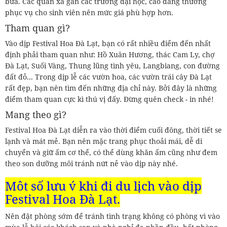
bữa. Các quán xá gần các trường đại học, cao đẳng thường
phục vụ cho sinh viên nên mức giá phù hợp hơn.
Tham quan gì?
Vào dịp Festival Hoa Đà Lạt, bạn có rất nhiều điểm đến nhất
định phải tham quan như: Hồ Xuân Hương, thác Cam Ly, chợ
Đà Lạt, Suối Vàng, Thung lũng tình yêu, Langbiang, con đường
đất đỏ... Trong dịp lễ các vườn hoa, các vườn trái cây Đà Lạt
rất đẹp, bạn nên tìm đến những địa chỉ này. Bởi đây là những
điểm tham quan cực kì thú vị đấy. Đừng quên check - in nhé!
Mang theo gì?
Festival Hoa Đà Lạt diễn ra vào thời điểm cuối đông, thời tiết se
lạnh và mát mẻ. Bạn nên mặc trang phục thoải mái, dễ di
chuyển và giữ ấm cơ thể, có thể dùng khăn ấm cũng như đem
theo son dưỡng môi tránh nứt nẻ vào dịp này nhé.
Một số lưu ý khi đi du lịch vào dịp
Festival Hoa Đà Lạt.
Nên đặt phòng sớm để tránh tình trạng không có phòng vì vào