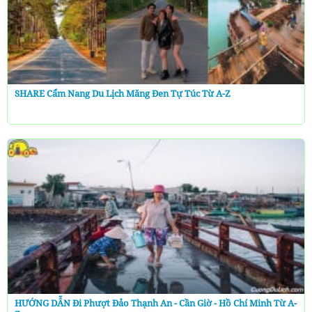
SHARE Cẩm Nang Du Lịch Măng Đen Tự Túc Từ A-Z
HƯỚNG DẪN Đi Phượt Đảo Thạnh An - Cần Giờ - Hồ Chí Minh Từ A-