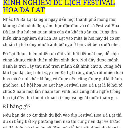
KINH NGHIỆM DU LỊCH FESTIVAL
HOA ĐÀ LẠT
Nhắc tới Đà Lạt là nghĩ ngay đến một thành phố mộng mơ,
khung cảnh xinh đẹp, ẩm thực độc đáo và có cả Festival Hoa
Đà Lạt thu hút sự quan tâm của du khách gần xa. Cùng tìm
hiểu kinh nghiệm du lịch Đà Lạt vào mùa lễ hội này để có sự
chuẩn bị tốt cũng như tránh bỡ ngỡ ở bài viết bên dưới nhé.
Đà Lạt được thiên nhiên ưu đãi với thời tiết mát mẻ, dễ chịu
cùng khung cảnh thiên nhiên xinh đẹp. Nơi đây được mệnh
danh là trời Tây thu nhỏ trên mảnh đất hình chữ S. Cũng bởi
khí hậu đặc biệt như vậy nên Đà Lạt trồng được rất nhiều loài
hoa mà ở nơi khác không có được nên cũng được gọi là thành
phố hoa. Lễ hội hoa Đà Lạt hay Festival Hoa Đà Lạt là lễ hội tổ
chức 2 năm một lần nhằm tôn vinh hoa cũng như nghề trồng
hoa tại đây thu hút du khách trong và ngoài nước tham gia.
Đi bằng gì?
Nếu bạn đã cơ dự định du lịch vào dịp Festival Hoa Đà Lạt thì
dù đi bằng bất kỳ phương tiện nào thì cũng nên đặt vé trước
và đặt luôn cả chuyến về. Vào mùa lễ hội, rất đông du khách