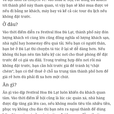
tới thành phố này tham quan, vì vậy bạn sẽ khó mua được vé
nếu đi bằng xe khách, máy bay và kể cả các tour du lịch nếu
không đặt trước.
Ở đâu?
Vào thời điểm diễn ra Festival Hoa Đà Lạt, thành phố này đón
lượng khách vô cùng lớn cũng đồng nghĩa số lượng khách sạn,
nhà nghỉ hay homestay đều quá tải. Nếu bạn có người thân,
bạn bè ở Đà Lạt thì chuyện tá túc ở lại sẽ dễ dàng hơn. Nếu
không thì bạn nên tìm hiểu kỹ các nơi cho thuê phòng để đặt
trước để có giá ưu đãii. Trong trường hợp đến nơi rồi mà
không đặt trước, bạn cần hỏi trước giá để tránh bị “chặt
chém”, bạn có thể thuê ở chỗ xa trung tâm thành phố hơn để
giá rẻ hơn dù phải đi xa hơn một chút.
Ăn gì?
Ăn gì vào dịp Festival Hoa Đà Lạt luôn khiến du khách quan
tâm. Vào thời điểm lễ hội cũng là lúc các quán xá, nhà hàng
được dịp tăng giá lên cao, nếu không muốn tiêu tốn nhiều tiền,
phục vụ không chu đáo thì bạn nên ra ngoại thành để dùng