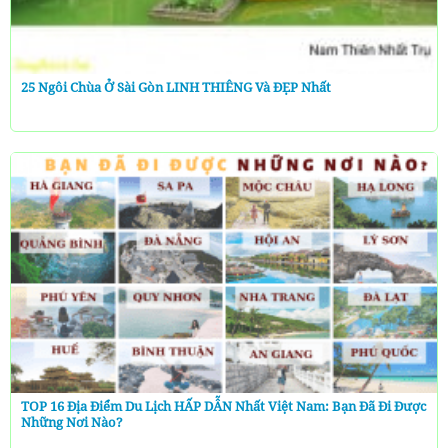
25 Ngôi Chùa Ở Sài Gòn LINH THIÊNG Và ĐẸP Nhất
TOP 16 Địa Điểm Du Lịch HẤP DẪN Nhất Việt Nam: Bạn Đã Đi Được
Những Nơi Nào?