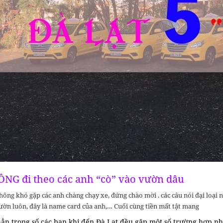
NG đi theo các anh “cò” vào vườn dâu
hông khó gặp các anh chàng chạy xe, đứng chào mời . các câu nói đại loại
vườn luôn, đây là name card của anh,… Cuối cùng tiền mất tật mang
n trong số các bạn khi đến Đà Lạt đều gặp một số trường hợp nh