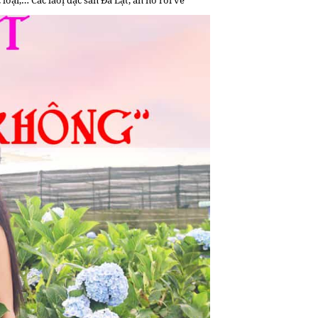
loại,… Các laoị đặc sản Đà Lạt, ăn no rồi về