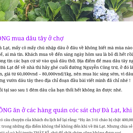
NG mua dâu tây ở chợ
à Lạt, mấy cô mấy chú nhập dâu ở đâu về không biết mà mùa nào c
hế, ai mà tin. Khách mua về đến sáng ngày hôm sau là bỏ đi hết rồi
ông tin các bạn cứ sờ vào quả dâu thử. Địa điểm để mau dâu tây n
i Đà Lạt để về nhà thì hãy ghé cuối đường Nguyễn Công trứ, ở đó 
ín, giá từ 60,000vnd – 80,000vnd/1kg, nên mua lúc sáng sớm, vì d
g vườn dâu tây theo địa chỉ đoạn đầu bài viết mình đã chỉ nhé !
i tại sao sau 1 đêm dâu của bạn thối hết không ăn được nhé.
ÔNG ăn ở các hàng quán cóc sát chợ Đà Lạt, khi 
ó câu chuyện của khách du lịch kể lại rằng: “Họ ăn 3 tô cháo bị chặt 400,
t trong những địa điểm không thể không đến khi về Đà Lạt. Nhưng chia sẻ 
 giá cả và hỏi trước THẬT KĨ, chứ để chặt chém cũng không được vui.