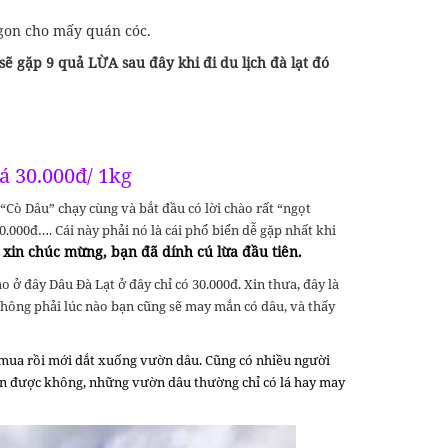
gon cho mấy quán cóc.
 gặp 9 quả LỪA sau đây khi đi du lịch đà lạt đó
á 30.000đ/ 1kg
ò Dâu” chạy cùng và bắt đầu có lời chào rất “ngọt
000đ…. Cái này phải nó là cái phổ biển dễ gặp nhất khi
, xin chúc mừng, bạn đã dính cú lừa đầu tiên.
ao ở đây Dâu Đà Lạt ở đây chỉ có 30.000đ. Xin thưa, đây là
không phải lúc nào bạn cũng sẽ may mắn có dâu, và thấy
t mua rồi mới dắt xuống vườn dâu. Cũng có nhiều người
tin được không, những vườn dâu thường chỉ có lá hay may