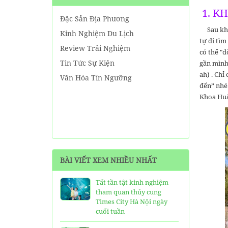
1. KH
Đặc Sản Địa Phương
Sau khi 
Kinh Nghiệm Du Lịch
tự đi tì
Review Trải Nghiệm
có thể "d
Tin Tức Sự Kiện
gần mình 
ah) . Chỉ
Văn Hóa Tín Ngưỡng
đến” nhé
Khoa Huâ
BÀI VIẾT XEM NHIỀU NHẤT
Tất tần tật kinh nghiệm
tham quan thủy cung
Times City Hà Nội ngày
cuối tuần