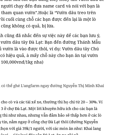
ố người chạy đến đưa name card và nói với bạn là
ô tham quan vườn”.Hoặc là “Vườn dâu treo trên
ồi cuối cùng chỗ các bạn được đến lại là một lò
 cũng không có quả, bị lừa.
 cũng đã nhắc đến sự việc này dể các bạn lưu ý,
an vườn dâu tây Đà Lạt: Bạn đến đường Thánh Mẫu
 vườn là vào được thôi, ví dụ: Vườn dâu tây Chú
 có hiệu quả, à mấy chỗ này cho bạn ăn tại vườn
m 100,000vnd/1kg nha)
ăn có thể ghé L’angfarm ngay đường Nguyễn Thị Minh Khai
 cho cò và các tài xế xe, thường thì họ chi từ 20 – 30%. Ví
 3 ở chợ Đà Lạt. Một lời khuyên hữu ích cho các bạn là
ng thì như nhau, nhưng vẫn đảm bảo sẽ thấp hơn ở các lò
y tín, nằm ngay ở cổng chợ Đà Lạt thôi (đường Nguyễn
 chọn với giá 39k/1 người, với các món ăn như: Khai lang