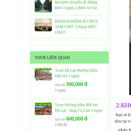
Review chuyến đi Măng
Đen 3 ngày 2 đêm tự túc
KINH NGHIỆM đi CHÙA
TAM CHÚC 1 Ngày SIÊU
CHẤT
25 Ngôi Chùa ở Sài Gòn
LINH THIÊNG và ĐẸP nhất
TOUR LIÊN QUAN
TOP 16 địa điểm du lịch
HẤP DẪN nhất việt nam:
Tour Đà Lạt Đường hầm
Bạn đã đi được những nơi
Đất sét 1 ngày
nào?
300,000 đ
Giá từ:
1 ngày
Trọn bộ thông tin tuyến
cáp treo Núi Bà Đen Tây
Ninh
2.KHÔ
Tour đường hầm đất sét
Đà Lạt - làng Cù Lần 1 ngày
HƯỚNG DẪN đi du lịch
Bạn sẽ k
600,000 đ
TAM ĐẢO chi tiết kèm
Giá từ:
dâu tại 
1 NGÀY
thông tin liên hệ
Chắc hẳ