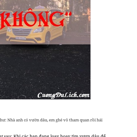
 như: Nhà anh có vườn dâu, em ghé vô tham quan rồi hái
ư sau: Khi các bạn đang loay hoay tìm vươn dâu để