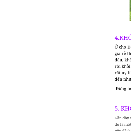
4.KHÔ
Ở chợ Đ
giá rẻ t
đâu, kh
rời khỏ
rất uy t
đến nhữn
Đừng hỏ
5. KH
Gần đây c
đó là mộ
nên để ý