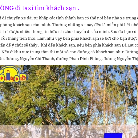
ÔNG đi taxi tìm khách sạn .
đi chuyến xe dài từ khắp các tỉnh thành bạn có thể nói bên nhà xe trung
m phòng khách sạn cho mình. Thường những xe này đều là miễn phí hết nhé
ò la " được nhiều thông tin hữu ích cho chuyến đi của mình. Sau đó bạn có
rồi thẳng tiến thôi. Làm như vậy bên phía khách sạn sẽ bớt cho bạn được % 
 cẩn để ý chút sẽ thấy , khi đến khách sạn, nếu bên phía khách sạn Đà Lạt có 
. Nếu ở khu vực trung tâm thì một số con đường có khách sạn như: Đườn
n, đường, Nguyễn Chí Thanh, đường Phan Đình Phùng, đường Nguyễn Thị