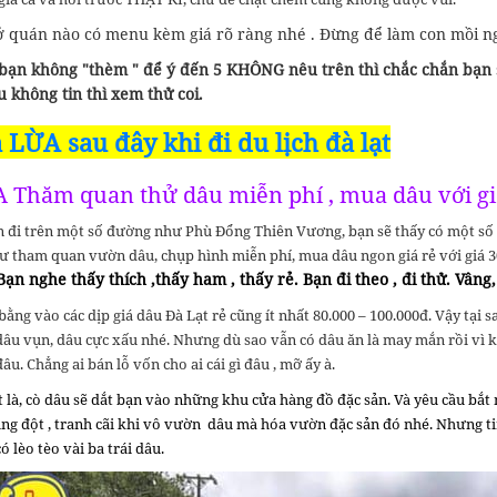
ở quán nào có menu kèm giá rõ ràng nhé . Đừng để làm con mồi n
bạn không "thèm " để ý đến 5 KHÔNG nêu trên thì chắc chắn bạn sẽ
 không tin thì xem thử coi.
 LỪA sau đây khi đi du lịch đà lạt
A Thăm quan thử dâu miễn phí , mua dâu với gi
đi trên một số đường như Phù Đổng Thiên Vương, bạn sẽ thấy có một số “C
 tham quan vườn dâu, chụp hình miễn phí, mua dâu ngon giá rẻ với giá 30.
Bạn nghe thấy thích ,thấy ham , thấy rẻ. Bạn đi theo , đi thử. Vâng
ằng vào các dịp giá dâu Đà Lạt rẻ cũng ít nhất 80.000 – 100.000đ. Vậy tại s
 dâu vụn, dâu cực xấu nhé. Nhưng dù sao vẫn có dâu ăn là may mắn rồi vì 
đâu. Chẳng ai bán lỗ vốn cho ai cái gì đâu , mỡ ấy à.
 là, cò dâu sẽ dắt bạn vào những khu cửa hàng đồ đặc sản. Và yêu cầu bắ
ung đột , tranh cãi khi vô vườn dâu mà hóa vườn đặc sản đó nhé. Nhưng 
ó lèo tèo vài ba trái dâu.