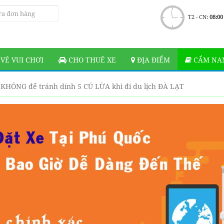
T2 - CN:
08:00
VÉ VUI CHƠI
CHO THUÊ XE
ĐỊA ĐIỂM
CẨM NAN
 KHÔNG để tránh dính 5 CÚ LỪA khi đi du lịch ĐÀ LẠT