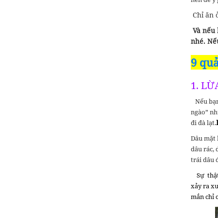
Chỉ ăn 
Và nếu 
nhé. Nếu
9 quả
1. LỪ
Nếu bạn 
ngào” như
đi đà lạt.
Dâu mặt b
dâu rác,
trái dâu 
Sự thật
xảy ra x
mắn chỉ c