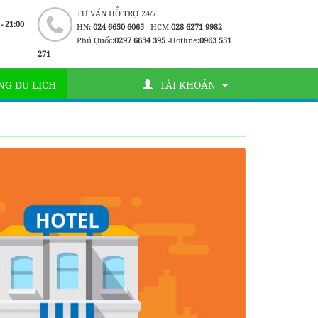
TƯ VẤN HỖ TRỢ 24/7
 - 21:00
HN:
024 6650 6065
- HCM:
028 6271 9982
Phú Quốc:
0297 6634 395
-Hotline:
0963 551
271
G DU LỊCH
TÀI KHOẢN