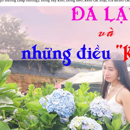
ô nướng (bắp nướng), hồng sấy khô, hồng dẻo, kem các loại, trà aitiso các 