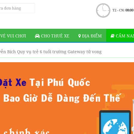
T2 - CN:
08:00
VÉ VUI CHƠI
CHO THUÊ XE
ĐỊA ĐIỂM
CẨM NAN
ễn Bích Quy vụ trẻ 6 tuổi trường Gateway tử vong