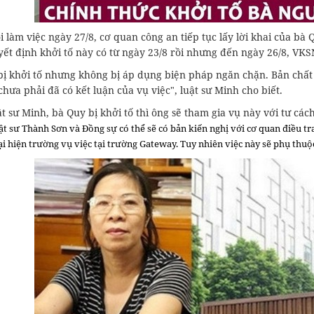
i làm việc ngày 27/8, cơ quan công an tiếp tục lấy lời khai của bà 
yết định khởi tố này có từ ngày 23/8 rồi nhưng đến ngày 26/8, V
ị khởi tố nhưng không bị áp dụng biện pháp ngăn chặn. Bản chất c
chưa phải đã có kết luận của vụ việc", luật sư Minh cho biết.
t sư Minh, bà Quy bị khởi tố thì ông sẽ tham gia vụ này với tư cá
t sư Thành Sơn và Đồng sự có thể sẽ có bản kiến nghị với cơ quan điều tr
i hiện trường vụ việc tại trường Gateway. Tuy nhiên việc này sẽ phụ thuộ