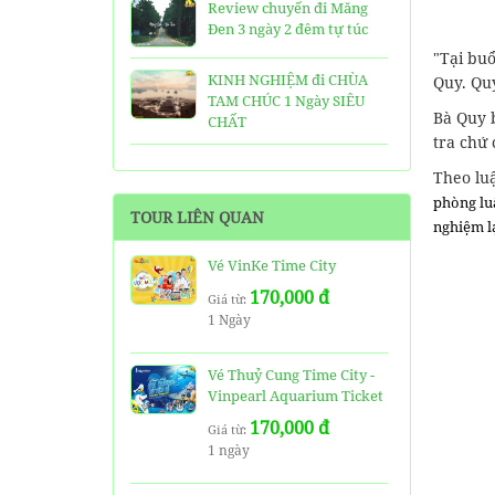
Review chuyến đi Măng
Đen 3 ngày 2 đêm tự túc
"Tại buổ
KINH NGHIỆM đi CHÙA
Quy. Qu
TAM CHÚC 1 Ngày SIÊU
Bà Quy b
CHẤT
tra chứ 
25 Ngôi Chùa ở Sài Gòn
Theo luậ
LINH THIÊNG và ĐẸP nhất
phòng luậ
TOUR LIÊN QUAN
nghiệm lạ
TOP 16 địa điểm du lịch
HẤP DẪN nhất việt nam:
Vé VinKe Time City
Bạn đã đi được những nơi
170,000 đ
nào?
Giá từ:
1 Ngày
Trọn bộ thông tin tuyến
cáp treo Núi Bà Đen Tây
Vé Thuỷ Cung Time City -
Ninh
Vinpearl Aquarium Ticket
170,000 đ
HƯỚNG DẪN đi du lịch
Giá từ:
1 ngày
TAM ĐẢO chi tiết kèm
thông tin liên hệ