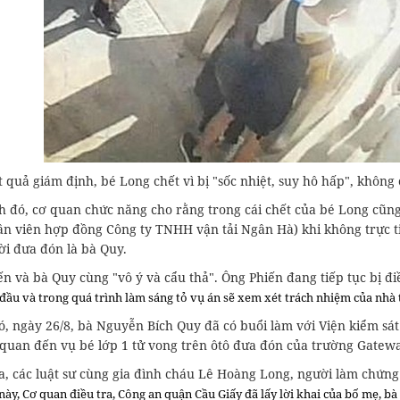
 quả giám định, bé Long chết vì bị "sốc nhiệt, suy hô hấp", không
h đó, cơ quan chức năng cho rằng trong cái chết của bé Long cũng
hân viên hợp đồng Công ty TNHH vận tải Ngân Hà) khi không trực t
ời đưa đón là bà Quy.
n và bà Quy cùng "vô ý và cẩu thả". Ông Phiến đang tiếp tục bị đi
 đầu và trong quá trình làm sáng tỏ vụ án sẽ xem xét trách nhiệm của nhà
ó, ngày 26/8, bà Nguyễn Bích Quy đã có buổi làm với Viện kiểm sá
n quan đến vụ bé lớp 1 tử vong trên ôtô đưa đón của trường Gatew
, các luật sư cùng gia đình cháu Lê Hoàng Long, người làm chứng 
này, Cơ quan điều tra, Công an quận Cầu Giấy đã lấy lời khai của bố mẹ, bà 