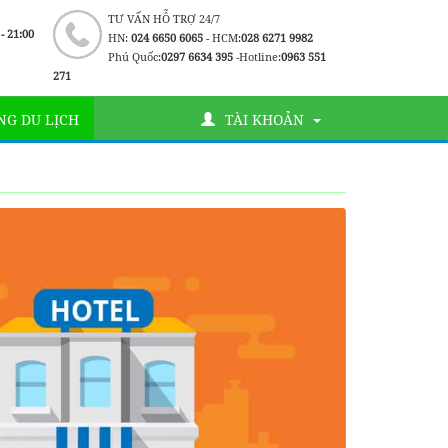
TƯ VẤN HỖ TRỢ 24/7
 - 21:00
HN:
024 6650 6065
- HCM:
028 6271 9982
Phú Quốc:
0297 6634 395
-Hotline:
0963 551
271
G DU LỊCH
TÀI KHOẢN