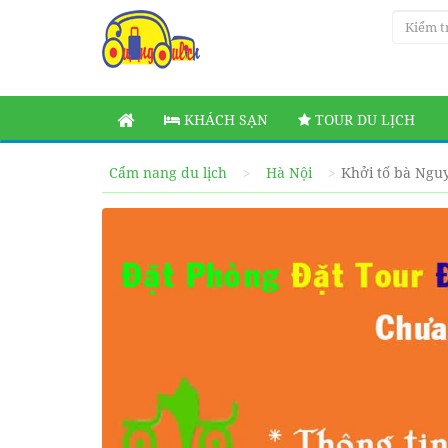
KHÁCH SẠN
TOUR DU LỊCH
Cẩm nang du lịch
Hà Nội
Khởi tố bà Nguy