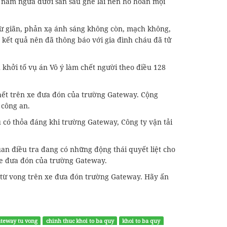
L. nằm ngửa dưới sàn sau ghế lái nên hô hoán mọi
 từ giãn, phản xạ ánh sáng không còn, mạch không,
kết quả nên đã thông báo với gia đình cháu đã tử
 khởi tố vụ án Vô ý làm chết người theo điều 128
chết trên xe đưa đón của trường Gateway. Cộng
 công an.
u có thỏa đáng khi trường Gateway, Công ty vận tải
an điều tra đang có những động thái quyết liệt cho
xe đưa đón của trường Gateway.
bị từ vong trên xe đưa đón trường Gateway. Hãy ấn
ateway tu vong
chinh thuc khoi to ba quy
khoi to ba quy