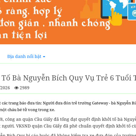
Địa danh nổi bật
 Tố Bà Nguyễn Bích Quy Vụ Trẻ 6 Tuổi
/2026
2989
 các trang báo đưa tin: Người đưa đón trẻ trường Gateway - bà Nguyễn Bíc
một cháu bé tử vong trong xe.
8, công an quận Cầu Giấy đã tống đạt quyết định khởi tố bà Nguyễn
t người. VKSND quận Cầu Giấy đã phê chuẩn quyết định khởi tố cù
ễn Bích Quy bị cáo buộc đã không kiểm tra xe đưa đón của trườn