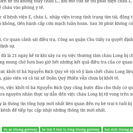
lên xe thì không thấy cháu L., khi mở cửa xe thì phát hiện cháu 
ế cháu vào phòng y tế.
 sĩ bệnh viện E, cháu L. nhập viện trong tình trạng tím tái, đồng
p không, tiến hành cấp cứu mạch tuần hoàn. Sau 30 phút không có 
, Cơ quan cảnh sát điều tra, Công an quận Cầu Giấy ra quyết định
Hình sự.
 đã là 21 ngày kể từ khi xảy ra vụ việc thương tâm cháu Long bị 
ng mong chờ hơn bao giờ hết những kết quả điều tra của cơ quan
ức khởi tố bà Nguyễn Bích Quy về tội vô ý làm chết cháu Long liệ
 giáo viên và cả tài xế Doãn Quý Phiến vẫn chưa bị khởi tố.
ên, việc khởi tố bà Nguyễn Bích Quy cũng bước đầu cho thấy cơ qu
m ra nguyên nhân thực sự dẫn đến việc cháu Long bị tử vong trên 
 là thông tin tổng hợp mới nhất liên quan đến vụ bé trai 6 tuổi 
kênh để tiếp tục cập nhật những thông tin mới nhất.
vu an truong gateway
be trai 6 tuoi tu vong truong gateway
hoc sinh truong g