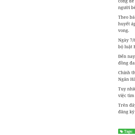
cổng để 
người b
Theo bác
huyết á
vong.
Ngày 7/8
bộ luật 
Đến nay
đồng đa
Chính th
Ngân Hà,
Tuy nhi
việc tì
Trên đây
đăng ký 
Tags: