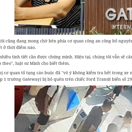
tôi cũng đang mong chờ bên phía cơ quan công an công bố nguyên
t ở thời điểm nào.
nhiều tình tiết cần được chứng minh. Hiện tại, chúng tôi vẫn sẽ că
p theo", luật sư Minh cho biết thêm.
ị cơ quan tố tụng cáo buộc đã "vô ý không kiểm tra hết trong xe 
p 1 trường Gateway) bị bỏ quên trên chiếc Ford Transit biển số 29B