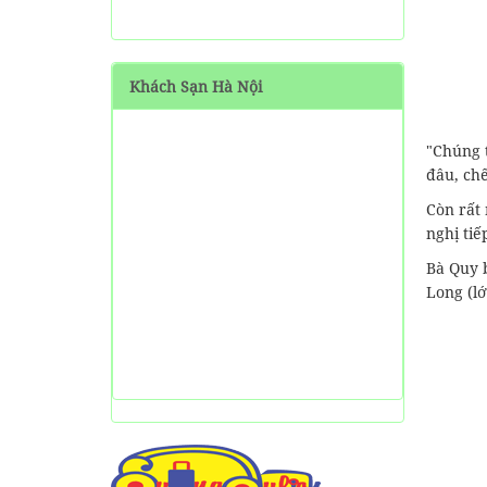
SHARE Cẩm nang du lịch
Măng Đen tự túc từ A-Z
Khách Sạn Hà Nội
HƯỚNG DẪN đi phượt Đảo
Thạnh An - Cần Giờ - Hồ
Chí Minh từ A-Z
"Chúng 
đâu, chế
Hướng Dẫn Đi Tà Đùng -
Vịnh Hạ Long trên cạn ở
Còn rất 
Tây Nguyên
nghị tiế
Bà Quy b
Long (lớ