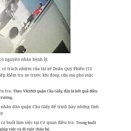
 có nguyên nhân bệnh lý.
 có trách nhiệm của tài xế Doãn Quý Phiến (53
iếp kiểm tra xe trước khi đóng cửa mà phó mặc
ều tra.
Theo VKSND quận Cầu Giấy, đây là kết quả điều
 trường.
t nhân dân quận Cầu Giấy để trình bày những tình
ay
có buổi làm việc tại Cơ quan điều tra.
Trong buổi
giúp việc và dì ruột cháu bé.