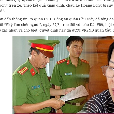
 vong trên xe. Theo kết quả giám định, cháu Lê Hoàng Long bị suy
 đó.
an đến thông tin Cơ quan CSĐT Công an quận Cầu Giấy đã tống đạt 
ội “Vô ý làm chết người”, ngày 27/8, trao đổi với báo Đất Việt, lu
) xác nhận và cho biết, quyết định này đã được VKSND quận Cầu 