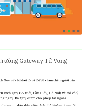
 Trường Gateway Tử Vong
h Quy vừa bị khởi tố về tội Vô ý làm chết người liên
 Bích Quy (55 tuổi, Cầu Giấy, Hà Nội) về tội Vô ý
ng ngày. Bà Quy được cho phép tại ngoại.
g Gateway, dẫn đến việc cháu Lê Hoàng Long (6