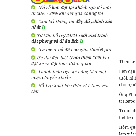
Giá rẻ hơn đặt tại khách sạn
Rẻ hơn
từ 20% - 30% khi đặt qua chúng tôi
Cam kết thông tin
đầy đủ ,chính xác
nhất
Tư Vấn hỗ trợ 24/24
suốt quá trình
đặt phòng và đi du lịch
Giá niêm yết đã bao gồm thuế & phí
Ưu đãi đặc biệt
Giảm thêm 10%
khi
Theo kết
đặt xe và đặt tour thăm quan
Bên cạn
Thanh toán tiện lợi bằng tiền mặt
hoặc chuyển khoản
tuổi, n
cho ngư
Hỗ Trợ Xuất hóa đơn VAT theo yêu
cầu
Ông Phiế
tra bước
Trước đ
tiết liê
Hôm qua
làm việc 