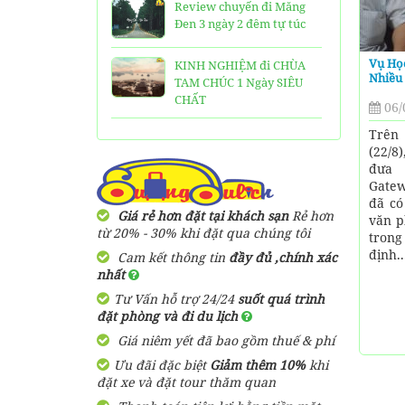
Review chuyến đi Măng
Đen 3 ngày 2 đêm tự túc
Vụ Họ
KINH NGHIỆM đi CHÙA
Nhiều 
TAM CHÚC 1 Ngày SIÊU
CHẤT
06/
Trên
25 Ngôi Chùa ở Sài Gòn
(22/8
LINH THIÊNG và ĐẸP nhất
đưa 
Gatew
TOP 16 địa điểm du lịch
đã có
HẤP DẪN nhất việt nam:
Giá rẻ hơn đặt tại khách sạn
Rẻ hơn
văn p
Bạn đã đi được những nơi
từ 20% - 30% khi đặt qua chúng tôi
trong
nào?
định..
Cam kết thông tin
đầy đủ ,chính xác
nhất
Trọn bộ thông tin tuyến
Tư Vấn hỗ trợ 24/24
suốt quá trình
cáp treo Núi Bà Đen Tây
đặt phòng và đi du lịch
Ninh
Giá niêm yết đã bao gồm thuế & phí
HƯỚNG DẪN đi du lịch
Ưu đãi đặc biệt
Giảm thêm 10%
khi
TAM ĐẢO chi tiết kèm
đặt xe và đặt tour thăm quan
thông tin liên hệ