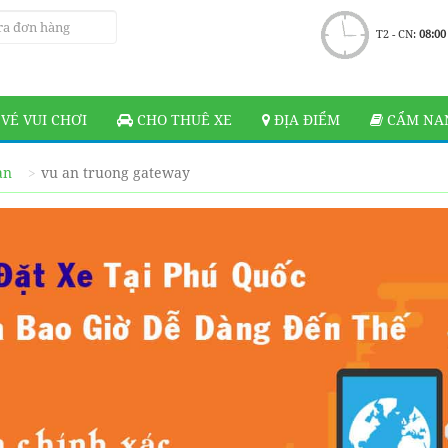
T2 - CN:
08:00
VÉ VUI CHƠI
CHO THUÊ XE
ĐỊA ĐIỂM
CẨM NAN
ạn
vu an truong gateway