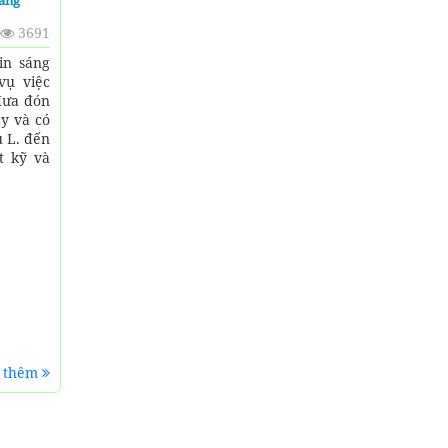
ẳng
3691
in sáng
vụ việc
đưa đón
y và có
 L. đến
t kỹ và
 thêm