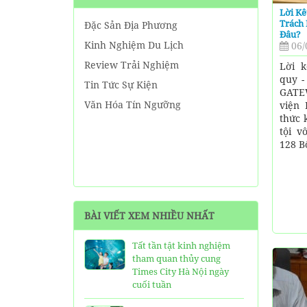
Lời Kê
Trách
Đặc Sản Địa Phương
Đâu?
Kinh Nghiệm Du Lịch
06/
Review Trải Nghiệm
Lời 
quy 
Tin Tức Sự Kiện
GATE
Văn Hóa Tín Ngưỡng
viện 
thức 
tội v
128 B
BÀI VIẾT XEM NHIỀU NHẤT
Tất tần tật kinh nghiệm
tham quan thủy cung
Times City Hà Nội ngày
cuối tuần