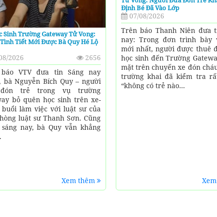
Tử Vong: Người Đưa Đón Trẻ Kh
Định Bé Đã Vào Lớp
07/08/2026
Trên báo Thanh Niên đưa t
c Sinh Trường Gateway Tử Vong:
nay: Trong đơn trình bày 
Tình Tiết Mới Được Bà Quy Hé Lộ
mới nhất, người được thuê 
08/2026
2656
học sinh đến Trường Gatewa
mặt trên chuyến xe đón cháu
 báo VTV đưa tin Sáng nay
trường khai đã kiểm tra rấ
), bà Nguyễn Bích Quy – người
“không có trẻ nào...
đón trẻ trong vụ trường
ay bỏ quên học sinh trên xe-
 buổi làm việc với luật sư của
hòng luật sư Thanh Sơn. Cũng
 sáng nay, bà Quy vẫn khẳng
.
Xem thêm
Xem