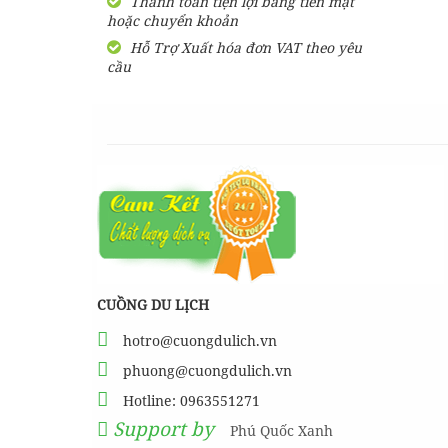
Thanh toán tiện lợi bằng tiền mặt
hoặc chuyển khoản
SHARE Cẩm nang du lịch
Măng Đen tự túc từ A-Z
Hỗ Trợ Xuất hóa đơn VAT theo yêu
cầu
HƯỚNG DẪN đi phượt Đảo
Thạnh An - Cần Giờ - Hồ
Chí Minh từ A-Z
Hướng Dẫn Đi Tà Đùng -
Vịnh Hạ Long trên cạn ở
Tây Nguyên
CUỒNG DU LỊCH
hotro@cuongdulich.vn
phuong@cuongdulich.vn
Hotline: 0963551271
Support by
Phú Quốc Xanh