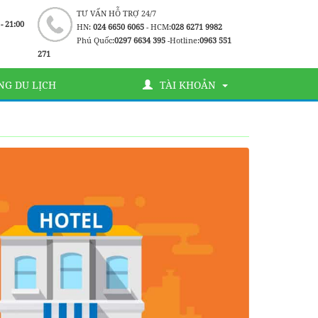
TƯ VẤN HỖ TRỢ 24/7
 - 21:00
HN:
024 6650 6065
- HCM:
028 6271 9982
Phú Quốc:
0297 6634 395
-Hotline:
0963 551
271
G DU LỊCH
TÀI KHOẢN