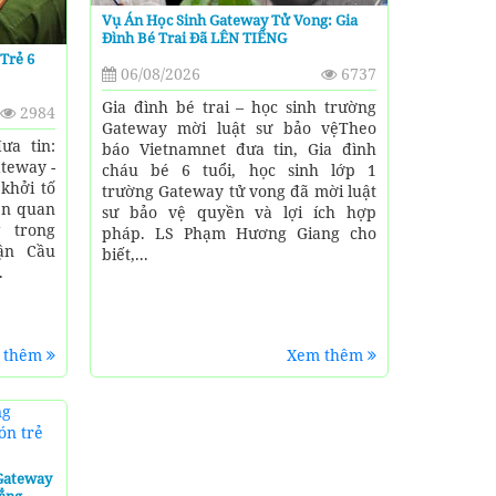
Vụ Án Học Sinh Gateway Tử Vong: Gia
Đình Bé Trai Đã LÊN TIẾNG
Trẻ 6
06/08/2026
6737
Gia đình bé trai – học sinh trường
2984
Gateway mời luật sư bảo vệTheo
ưa tin:
báo Vietnamnet đưa tin, Gia đình
teway -
cháu bé 6 tuổi, học sinh lớp 1
khởi tố
trường Gateway tử vong đã mời luật
iên quan
sư bảo vệ quyền và lợi ích hợp
 trong
pháp. LS Phạm Hương Giang cho
uận Cầu
biết,...
.
 thêm
Xem thêm
 Gateway