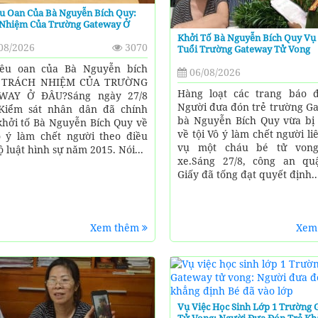
u Oan Của Bà Nguyễn Bích Quy:
 Nhiệm Của Trường Gateway Ở
Khởi Tố Bà Nguyễn Bích Quy Vụ 
08/2026
3070
Tuổi Trường Gateway Tử Vong
kêu oan của Bà Nguyễn bích
06/08/2026
- TRÁCH NHIỆM CỦA TRƯỜNG
Hàng loạt các trang báo đ
WAY Ở ĐÂU?Sáng ngày 27/8
Người đưa đón trẻ trường Ga
Kiểm sát nhân dân đã chính
bà Nguyễn Bích Quy vừa bị 
khởi tố Bà Nguyễn Bích Quy về
về tội Vô ý làm chết người l
ô ý làm chết người theo điều
vụ một cháu bé tử vong
ộ luật hình sự năm 2015. Nói...
xe.Sáng 27/8, công an q
Giấy đã tống đạt quyết định..
Xem thêm
Xem
Vụ Việc Học Sinh Lớp 1 Trường