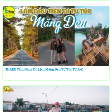
SHARE Cẩm Nang Du Lịch Măng Đen Tự Túc Từ A-Z