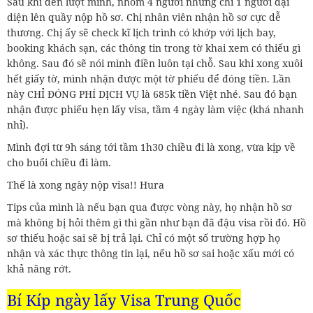
Sau khi đến lượt mình, nhóm 4 người nhưng chỉ 1 người đại
diện lên quầy nộp hồ sơ. Chị nhân viên nhận hồ sơ cực dễ
thương. Chị ấy sẽ check kĩ lịch trình có khớp với lịch bay,
booking khách sạn, các thông tin trong tờ khai xem có thiếu gì
không. Sau đó sẽ nói mình điền luôn tại chỗ. Sau khi xong xuôi
hết giấy tờ, mình nhận được một tờ phiếu để đóng tiền. Lần
này CHỈ ĐÓNG PHÍ DỊCH VỤ là 685k tiền Việt nhé. Sau đó bạn
nhận được phiếu hẹn lấy visa, tầm 4 ngày làm việc (khá nhanh
nhỉ).
Mình đợi từ 9h sáng tới tầm 1h30 chiều đi là xong, vừa kịp về
cho buổi chiều đi làm.
Thế là xong ngày nộp visa!! Hura
Tips của mình là nếu bạn qua được vòng này, họ nhận hồ sơ
mà không bị hỏi thêm gì thì gần như bạn đã đậu visa rồi đó. Hồ
sơ thiếu hoặc sai sẽ bị trả lại. Chỉ có một số trường hợp họ
nhận và xác thực thông tin lại, nếu hồ sơ sai hoặc xấu mới có
khả năng rớt.
Bí Kíp ngày lấy Visa Trung Quốc