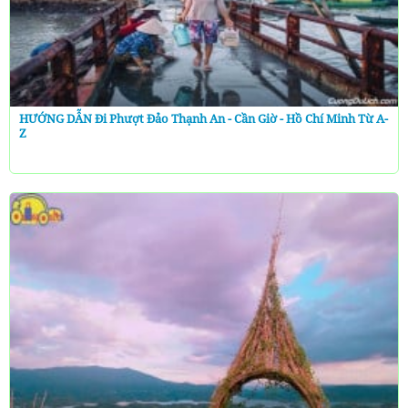
HƯỚNG DẪN Đi Phượt Đảo Thạnh An - Cần Giờ - Hồ Chí Minh Từ A-
Z