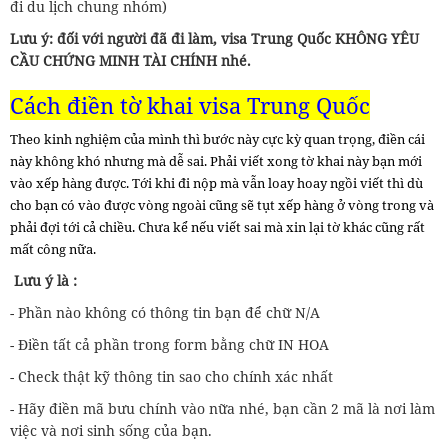
đi du lịch chung nhóm)
Lưu ý: đối với người đã đi làm, visa Trung Quốc KHÔNG YÊU
CẦU CHỨNG MINH TÀI CHÍNH nhé.
Cách điền tờ khai visa Trung Quốc
Theo kinh nghiệm của mình thì bước này cực kỳ quan trọng, điền cái
này không khó nhưng mà dễ sai. Phải viết xong tờ khai này bạn mới
vào xếp hàng được. Tới khi đi nộp mà vẫn loay hoay ngồi viết thì dù
cho bạn có vào được vòng ngoài cũng sẽ tụt xếp hàng ở vòng trong và
phải đợi tới cả chiều. Chưa kể nếu viết sai mà xin lại tờ khác cũng rất
mất công nữa.
Lưu ý là :
- Phần nào không có thông tin bạn để chữ N/A
- Điền tất cả phần trong form bằng chữ IN HOA
- Check thật kỹ thông tin sao cho chính xác nhất
- Hãy điền mã bưu chính vào nữa nhé, bạn cần 2 mã là nơi làm
việc và nơi sinh sống của bạn.