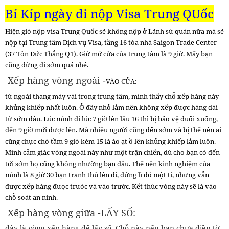
Bí Kíp ngày đi nộp Visa Trung QUốc
Hiện giờ nộp visa Trung Quốc sẽ không nộp ở Lãnh sứ quán nữa mà sẽ
nộp tại Trung tâm Dịch vụ Visa, tầng 16 tòa nhà Saigon Trade Center
(37 Tôn Đức Thắng Q1). Giờ mở cửa của trung tâm là 9 giờ. Mấy bạn
cũng đừng đi sớm quá nhé.
Xếp hàng vòng ngoài -
VÀO CỬA:
từ ngoài thang máy vài trong trung tâm, mình thấy chỗ xếp hàng này
khủng khiếp nhất luôn. Ở đây nhỏ lắm nên không xếp được hàng dài
từ sớm đâu. Lúc mình đi lúc 7 giờ lên lầu 16 thì bị bảo vệ đuổi xuống,
đến 9 giờ mới được lên. Mà nhiều người cũng đến sớm và bị thế nên ai
cũng chực chờ tầm 9 giờ kém 15 là ào ạt ồ lên khủng khiếp lắm luôn.
Mình cảm giác vòng ngoài này như một trận chiến, dù cho bạn có đến
tới sớm họ cũng không nhường bạn đâu. Thế nên kinh nghiệm của
mình là 8 giờ 30 bạn tranh thủ lên đi, đứng lì đó một tí, nhưng vẫn
được xếp hàng được trước và vào trước. Kết thúc vòng này sẽ là vào
chỗ soát an ninh.
Xếp hàng vòng giữa -LẤY SỐ:
đây là vòng xếp hàng để lấy số. Chỗ này nếu bạn chưa điền tờ