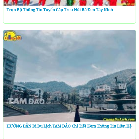
Trọn Bộ Thông Tin Tuyến Cáp Treo Núi Bà Đen Tây Ninh
HƯỚNG DẪN Đi Du Lịch TAM ĐẢO Chi Tiết Kèm Thông Tin Liên Hệ