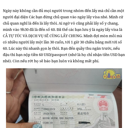
Ngày này không cần đủ mọi người trong nhóm đến lấy mà chỉ cần một
người đại diện Các bạn đừng chủ quan vào ngày lấy visa nhé. Mình cứ
chủ quan nghĩ là đến là lấy thôi. Ai ngờ vô cũng phải lấy số y chang,
mình vào 9h30 đã là đến số 60. Đã thế các bạn lưu ý là ngày lấy visa là
CẢ TỰ TÚC VÀ DỊCH VỤ SẼ CÙNG LẤY CHUNG. Mình đợi mòn mỏi mà
có nhiều người lấy một lần 30 cuốn, tới 1 giờ 30 chiều bảng mới tới số
60. Lúc này thì nhanh gọn lẹ thôi. Bạn đến quầy thu ngân trước, nếu
đậu thì bạn nộp tiền 60 USD/passport (nhớ là họ chỉ nhận tiền USD bạn
nhé). Còn nếu rớt họ sẽ báo bạn luôn và không mất phí.