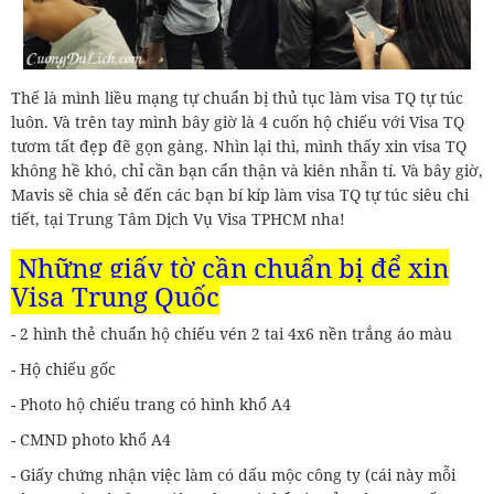
Thế là mình liều mạng tự chuẩn bị thủ tục làm visa TQ tự túc
luôn. Và trên tay mình bây giờ là 4 cuốn hộ chiếu với Visa TQ
tươm tất đẹp đẽ gọn gàng. Nhìn lại thì, mình thấy xin visa TQ
không hề khó, chỉ cần bạn cẩn thận và kiên nhẫn tí. Và bây giờ,
Mavis sẽ chia sẻ đến các bạn bí kíp làm visa TQ tự túc siêu chi
tiết, tại Trung Tâm Dịch Vụ Visa TPHCM nha!
Những giấy tờ cần chuẩn bị để xin
Visa Trung Quốc
- 2 hình thẻ chuẩn hộ chiếu vén 2 tai 4x6 nền trắng áo màu
‌- Hộ chiếu gốc
‌- Photo hộ chiếu trang có hình khổ A4
‌- CMND photo khổ A4
‌- Giấy chứng nhận việc làm có dấu mộc công ty (cái này mỗi