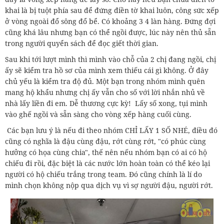
khai là bị tuột phía sau để đứng điền tờ khai luôn, công sức xếp
ở vòng ngoài đổ sông đổ bể. Có khoảng 3 4 làn hàng. Đứng đợi
cũng khá lâu nhưng bạn có thể ngồi được, lúc này nên thủ sẵn
trong người quyển sách để đọc giết thời gian.
Sau khi tới lượt mình thì mình vào chỗ của 2 chị đang ngồi, chị
ấy sẽ kiểm tra hồ sơ của mình xem thiếu cái gì không. Ở đây
chủ yếu là kiểm tra độ đủ. Một bạn trong nhóm mình quên
mang hộ khẩu nhưng chị ấy vẫn cho số với lời nhắn nhủ về
nhà lấy liền đi em. Dễ thương cực kỳ! Lấy số xong, tụi mình
vào ghế ngồi và sẵn sàng cho vòng xếp hàng cuối cùng.
Các bạn lưu ý là nếu đi theo nhóm CHỈ LẤY 1 SỐ NHÉ, điều đó
cũng có nghĩa là đậu cùng đậu, rớt cùng rớt, "có phúc cùng
hưởng có họa cùng chia", thế nên nếu nhóm bạn có ai có hộ
chiếu đi rồi, đặc biệt là các nước lớn hoàn toàn có thể kéo lại
người có hộ chiếu trắng trong team. Đó cũng chính là lí do
mình chọn không nộp qua dịch vụ vì sợ người đậu, người rớt.