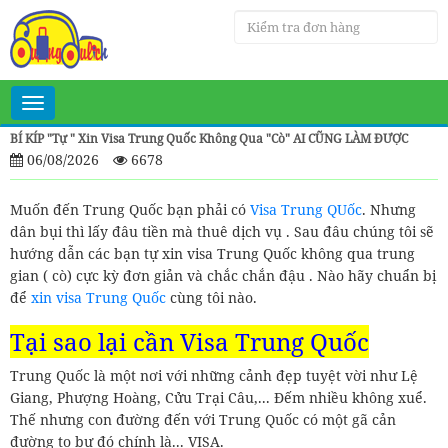
Toggle
navigation
BÍ KÍP "Tự " Xin Visa Trung Quốc Không Qua "cò" AI CŨNG LÀM ĐƯỢC
06/08/2026
6678
Muốn đến Trung Quốc bạn phải có
Visa Trung QUốc
. Nhưng
dân bụi thì lấy đâu tiền mà thuê dịch vụ . Sau đâu chúng tôi sẽ
hướng dẫn các bạn tự xin visa Trung Quốc không qua trung
gian ( cò) cực kỳ đơn giản và chắc chắn đậu . Nào hãy chuẩn bị
để
xin visa Trung Quốc
cùng tôi nào.
Tại sao lại cần Visa Trung Quốc
Trung Quốc là một nơi với những cảnh đẹp tuyệt vời như Lệ
Giang, Phượng Hoàng, Cửu Trại Câu,... Đếm nhiều không xuể.
Thế nhưng con đường đến với Trung Quốc có một gã cản
đường to bự đó chính là... VISA.