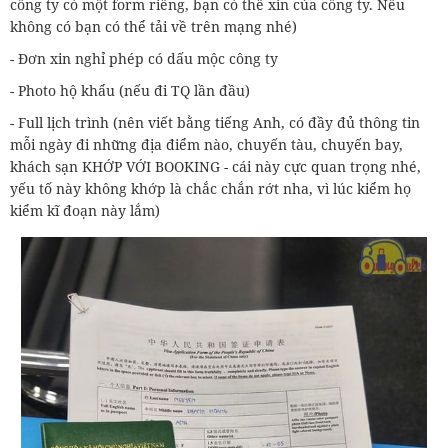
công ty có một form riêng, bạn có thể xin của công ty. Nếu
không có bạn có thể tải về trên mạng nhé)
‌- Đơn xin nghỉ phép có dấu mộc công ty
‌- Photo hộ khẩu (nếu đi TQ lần đầu)
‌- Full lịch trình (nên viết bằng tiếng Anh, có đầy đủ thông tin
mỗi ngày đi những địa điểm nào, chuyến tàu, chuyến bay,
khách sạn KHỚP VỚI BOOKING - cái này cực quan trọng nhé,
yếu tố này không khớp là chắc chắn rớt nha, vì lúc kiểm họ
kiểm kĩ đoạn này lắm)