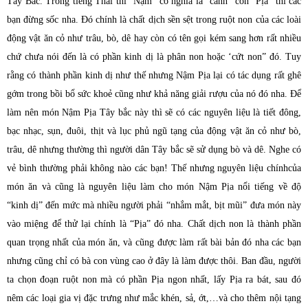
Tây Bắc. Trong tiếng Thái thì “Nậm” có nghĩa là “canh” còn “Pịa” thì các
bạn đừng sốc nha. Đó chính là chất dịch sền sệt trong ruột non của các loài
động vật ăn cỏ như trâu, bò, dê hay còn có tên gọi kém sang hơn rất nhiều
chứ chưa nói đến là có phần kinh dị là phân non hoặc ‘cứt non” đó. Tuy
rằng có thành phần kinh dị như thế nhưng Nậm Pịa lại có tác dụng rất ghê
gớm trong bồi bổ sức khoẻ cũng như khả năng giải rượu của nó đó nha. Để
làm nên món Nậm Pịa Tây bắc này thì sẽ có các nguyên liệu là tiết đông,
bạc nhạc, sụn, đuôi, thịt và lục phủ ngũ tạng của động vật ăn cỏ như bò,
trâu, dê nhưng thường thì người dân Tây bắc sẽ sử dụng bò và dê. Nghe có
vẻ bình thường phải không nào các bạn! Thế nhưng nguyên liệu chínhcủa
món ăn và cũng là nguyên liệu làm cho món Nậm Pịa nổi tiếng về độ
“kinh dị” đến mức mà nhiều người phải “nhắm mắt, bịt mũi” đưa món này
vào miệng để thử lại chính là “Pịa” đó nha. Chất dịch non là thành phần
quan trọng nhất của món ăn, và cũng được làm rất bài bản đó nha các bạn
nhưng cũng chỉ có bà con vùng cao ở đây là làm được thôi. Ban đầu, người
ta chọn đoạn ruột non mà có phần Pịa ngon nhất, lấy Pịa ra bát, sau đó
nêm các loại gia vị đặc trưng như mắc khén, sả, ớt,…và cho thêm nội tạng