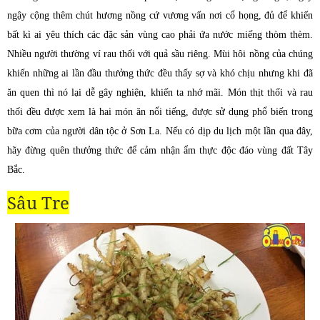
ngậy cộng thêm chút hương nồng cứ vương vấn nơi cổ họng, đủ để khiến
bất kì ai yêu thích các đặc sản vùng cao phải ứa nước miếng thòm thèm.
Nhiều người thường ví rau thối với quả sầu riêng. Mùi hôi nồng của chúng
khiến những ai lần đầu thưởng thức đều thấy sợ và khó chịu nhưng khi đã
ăn quen thì nó lại dễ gây nghiện, khiến ta nhớ mãi. Món thịt thối và rau
thối đều được xem là hai món ăn nổi tiếng, được sử dụng phổ biến trong
bữa cơm của người dân tộc ở Sơn La. Nếu có dịp du lịch một lần qua đây,
hãy đừng quên thưởng thức để cảm nhận ẩm thực độc đáo vùng đất Tây
Bắc.
Sâu Tre