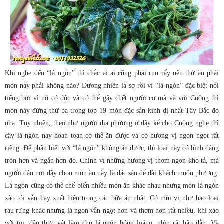
Khi nghe đến “lá ngón” thì chắc ai ai cũng phải run rẩy nếu thử ăn phải
món này phải không nào? Đương nhiên là sợ rồi vì “lá ngón” đặc biệt nổi
tiếng bởi vì nó có độc và có thể gây chết người cơ mà và với Cuồng thì
món này đứng thứ ba trong top 19 món đặc sản kinh dị nhất Tây Bắc đó
nha. Tuy nhiên, theo như người địa phương ở đây kể cho Cuồng nghe thì
cây lá ngón này hoàn toàn có thể ăn được và có hương vị ngon ngọt rất
riêng. Để phân biệt với “lá ngón” không ăn được, thì loại này có hình dáng
tròn hơn và ngắn hơn đó. Chính vì những hương vị thơm ngon khó tả, mà
người dân nơi đây chọn món ăn này là đặc sản để đãi khách muôn phương.
Lá ngón cũng có thể chế biến nhiều món ăn khác nhau nhưng món lá ngón
xào tỏi vẫn hay xuất hiện trong các bữa ăn nhất. Có mùi vị như bao loại
rau rừng khác nhưng lá ngón vẫn ngọt hơn và thơm hơn rất nhiều, khi xào
với tỏi, dầu thực vật làm cho lá ngón bóng loáng, nhìn rất hấp dẫn. Và