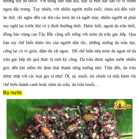
nướng tùy sở thích. Với đồng bào bản địa, đây là một đặc sản có vị thơm
ngon đặc trưng. Tuy nhiên, với nhiều người miền xuối, chưa nói đến việc
ăn thử, chỉ nghe đến cái tên của món ăn và ngửi mùi, nhiều người sẽ phải
suy nghĩ lại trước khi có ý định thưởng thức. Được biết, ngoài da trâu thối,
đồng bào vùng cao Tây Bắc cũng nổi tiếng với món da trâu gác bếp. Qua
bàn tay chế biến khéo léo của người dân tộc, những miếng da trâu dai,
cứng lại có vị giòn, đậm đà rất ngon. Để chế biến nên món ăn ngon từ da
trâu gác bếp thì quả thực là một kỳ công. Da trâu được ngâm nước nhiều
giờ, đến khi mềm thì đem thái thành từng miếng nhỏ. Tiếp đến, da trâu
được ướp với các loại gia vị như: Ớt, sả, muối, mì chính và mắc khén rồi
chế biến thành canh hoặc nộm da trâu, da trâu muối,…
Bọ nước