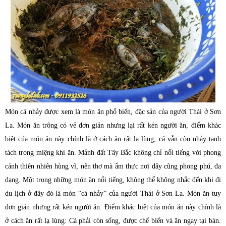
Món cá nhảy được xem là món ăn phổ biến, đặc sản của người Thái ở Sơn
La. Món ăn trông có vẻ đơn giản nhưng lại rất kén người ăn, điểm khác
biệt của món ăn này chính là ở cách ăn rất lạ lùng, cá vẫn còn nhảy tanh
tách trong miệng khi ăn. Mảnh đất Tây Bắc không chỉ nổi tiếng với phong
cảnh thiên nhiên hùng vĩ, nên thơ mà ẩm thực nơi đây cũng phong phú, đa
dạng. Một trong những món ăn nổi tiếng, không thể không nhắc đến khi đi
du lịch ở đây đó là món “cá nhảy” của người Thái ở Sơn La. Món ăn tuy
đơn giản nhưng rất kén người ăn. Điểm khác biệt của món ăn này chính là
ở cách ăn rất lạ lùng: Cá phải còn sống, được chế biến và ăn ngay tại bàn.