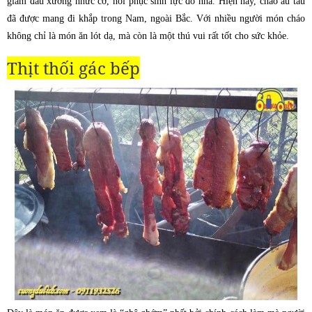
giảm đau xương nhức cơ, hồi phục sinh lực đó nha. Hiện nay, cháo ấu tẩu
đã được mang đi khắp trong Nam, ngoài Bắc. Với nhiều người món cháo
không chỉ là món ăn lót dạ, mà còn là một thú vui rất tốt cho sức khỏe.
Thịt thối gác bếp