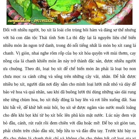
Đối với nhiều người, bọ xít là loài côn trùng hôi hám và đáng sợ thế nhưng
với bà con dân tộc Thái tỉnh Sơn La thì đây lại là nguyên liệu chế biến
nhiều món ăn ngon trứ danh, trong đó nổi tiếng nhất là món bọ xít rang lá
chanh. Vị giòn, nhai nghe rôm rốp của bọ xít hòa quyện với mùi thơm, cay
nồng của lá chanh khiến món ăn này trở thành đặc sản, được nhiều người
ưa chuộng. Theo đó, loại bọ xít để chế biến món ăn phải là loại bọ non
chưa mọc ra cánh cứng và sống trên những cây vãi, nhãn. Để bắt được
nhiều bọ xít, người dân nơi đây sắm cho mình loại lưới mắt nhỏ và dày để
bảo vệ hoa và quả nhãn, sau khi đã buông lưới thì dùng những sào dài rung
nhẹ từng chùm hoa, bọ xít thấy động là bay lên và rơi liền xuống đất. Sau
khi bắt về, để khử hết mùi hôi, bọ xít sẽ được ngâm vào nước muối loãng
cho đến khi bọt khí từ bọ xít bốc lên phủ kín mặt nước. Lúc này đem vặt
bỏ đầu, cánh, rút ruột rồi đem chiên với dầu hoặc mỡ. Để bọ xít giòn tan,
phải chiên trên chảo dầu sôi, bếp lửa to và đảo đều tay. Trước khi bày ra
đĩa cho thêm lá chanh thái chỉ và không cần cho thêm bất cứ loại gia vị