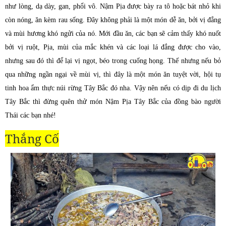
như lòng, dạ dày, gan, phổi vô. Nậm Pịa được bày ra tô hoặc bát nhỏ khi
còn nóng, ăn kèm rau sống. Đây không phải là một món dễ ăn, bởi vị đắng
và mùi hương khó ngửi của nó. Mới đầu ăn, các bạn sẽ cảm thấy khó nuốt
bởi vị ruột, Pịa, mùi của mắc khén và các loại lá đắng được cho vào,
nhưng sau đó thì để lại vị ngọt, béo trong cuống họng. Thế nhưng nếu bỏ
qua những ngần ngại về mùi vị, thì đây là một món ăn tuyệt vời, hội tụ
tinh hoa ẩm thực núi rừng Tây Bắc đó nha. Vậy nên nếu có dịp đi du lịch
Tây Bắc thì đừng quên thử món Nậm Pịa Tây Bắc của đồng bào người
Thái các bạn nhé!
Thắng Cố