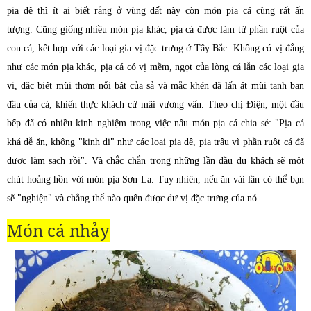
pịa dê thì ít ai biết rằng ở vùng đất này còn món pịa cá cũng rất ấn
tượng.
Cũng giống nhiều món pịa khác, pịa cá được làm từ phần ruột của
con cá, kết hợp với các loại gia vị đặc trưng ở Tây Bắc.
Không có vị đắng
như các món pịa khác, pịa cá có vị mềm, ngọt của lòng cá lẫn các loại gia
vị, đặc biệt mùi thơm nổi bật của sả và mắc khén đã lấn át mùi tanh ban
đầu của cá, khiến thực khách cứ mãi vương vấn. Theo chị Điện, một đầu
bếp đã có nhiều kinh nghiệm trong việc nấu món pịa cá chia sẻ: "Pịa cá
khá dễ ăn, không "kinh dị" như các loại pịa dê, pịa trâu vì phần ruột cá đã
được làm sạch rồi".
Và chắc chắn trong những lần đầu du khách sẽ một
chút hoảng hồn với món pịa Sơn La. Tuy nhiên, nếu ăn vài lần có thể bạn
sẽ "nghiện" và chẳng thể nào quên được dư vị đặc trưng của nó.
Món cá nhảy