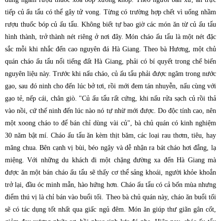
tiếp củ ấu tẩu có thể gây tử vong. Từng có trường hợp chết vì uống nhầm
rượu thuốc bóp củ ấu tẩu. Không biết tự bao giờ các món ăn từ củ ấu tẩu
hình thành, trở thành nét riêng ở nơi đây. Món cháo ấu tẩu là một nét đặc
sắc mỗi khi nhắc đến cao nguyên đá Hà Giang. Theo bà Hương, một chủ
quán cháo ấu tẩu nổi tiếng đất Hà Giang, phải có bí quyết trong chế biến
nguyên liệu này. Trước khi nấu cháo, củ ấu tẩu phải được ngâm trong nước
gạo, sau đó ninh cho đến lúc bở tơi, rồi mới đem tán nhuyễn, nấu cùng với
gạo tẻ, nếp cái, chân giò. "Củ ấu tẩu rất cứng, khi nấu rửa sạch củ rồi thả
vào nồi, cứ thế ninh đến lúc nào nó tự nhừ mới được. Do độc tính cao, nên
một xoong cháo to để bán chỉ dùng vài củ", bà chủ quán có kinh nghiệm
30 năm bật mí. Cháo ấu tẩu ăn kèm thịt băm, các loại rau thơm, tiêu, hay
măng chua. Bên cạnh vị bùi, béo ngậy và dễ nhận ra bát cháo hơi đắng, lạ
miệng. Với những du khách đi một chặng đường xa đến Hà Giang mà
được ăn một bán cháo ấu tẩu sẽ thấy cơ thể sảng khoái, người khỏe khoắn
trở lại, đầu óc minh mẫn, hào hứng hơn. Cháo ấu tẩu có cả bốn mùa nhưng
điểm thú vị là chỉ bán vào buổi tối. Theo bà chủ quán này, cháo ăn buổi tối
sẽ có tác dụng tốt nhất qua giấc ngủ đêm. Món ăn giúp thư giãn gân cốt,