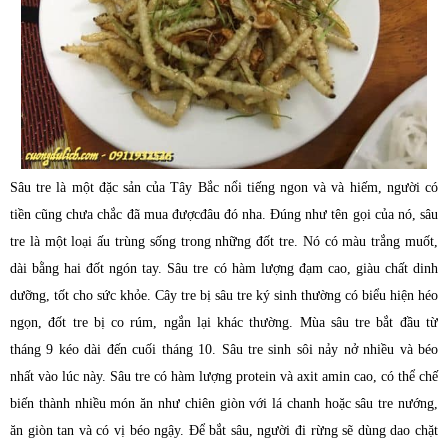
Sâu tre là một đặc sản của Tây Bắc nổi tiếng ngon và và hiếm, người có
tiền cũng chưa chắc đã mua được
đâu đó nha. Đúng như tên gọi của nó, sâu
tre là một loại ấu trùng sống trong những đốt tre. Nó có màu trắng muốt,
dài bằng hai đốt ngón tay. Sâu tre có hàm lượng đạm cao, giàu chất dinh
dưỡng, tốt cho sức khỏe. Cây tre bị sâu tre ký sinh thường có biểu hiện héo
ngọn, đốt tre bị co rúm, ngắn lại khác thường. Mùa sâu tre bắt đầu từ
tháng 9 kéo dài đến cuối tháng 10. Sâu tre sinh sôi nảy nở nhiều và béo
nhất vào lúc này. Sâu tre có hàm lượng protein và axit amin cao, có thể chế
biến thành nhiều món ăn như chiên giòn với lá chanh hoặc sâu tre nướng,
ăn giòn tan và có vị béo ngậy. Để bắt sâu, người đi rừng sẽ dùng dao chặt