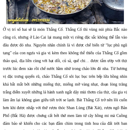
Ở vị trí số hai sẽ là món Thắng Cố. Thắng Cố thì vùng núi phía Bắc nào
cũng có, nhưng ở Lào Cai lại mang một vị riêng đặc sắc không thể lẫn vào
đâu được đó nha. Nguyên nhân chính là vì được chế biến từ “lục phủ ngũ
tạng” của con ngựa và gia vị kèm theo không thể thiếu của Thắng Cố gồm
thảo quả, địa liền cùng với hạt dổi, củ sả, quế chi… được tẩm ướp với thịt
trước lúc đem xào rồi chế nước hầm nhừ trong chảo lớn đó nha. Từ hương
vị đặc trưng quyến rũ, chảo Thắng Cố sôi lục bục trên bếp lửa hồng nhìn
khá bắt mắt bởi những miếng thịt, miếng mỡ vàng nhạt, đoạn lòng trăng
trắng điểm xuyết những lá hành xanh ngắt dậy mùi thơm của thịt, của gia vị
làm ấm lại không gian giữa tiết trời se lạnh. Bát Thắng Cố trở nên lôi cuốn
hơn khi được nhấp với thứ rượu thóc Shan Lùng (Bát Xát), rượu ngô Bản
Phố (Bắc Hà) được chưng cất bởi thứ men làm từ cây hồng mi mà Cuồng
đảm bảo sẽ khiến cho các bạn đắm chìm trong tinh hoa của đất trời ban