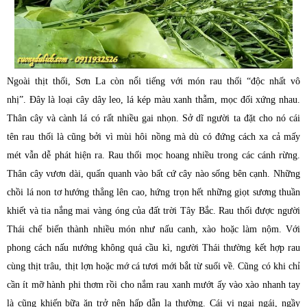
Ngoài thịt thối, Sơn La còn nổi tiếng với món rau thối “độc nhất vô
nhị”.
Đây là loại cây dây leo, lá kép màu xanh thẫm, mọc đối xứng nhau.
Thân cây và cành lá có rất nhiều gai nhọn. Sở dĩ người ta đặt cho nó cái
tên rau thối là cũng bởi vì mùi hôi nồng mà dù có đứng cách xa cả mấy
mét vẫn dễ phát hiện ra. Rau thối mọc hoang nhiều trong các cánh rừng.
Thân cây vươn dài, quấn quanh vào bất cứ cây nào sống bên cạnh. Những
chồi lá non tơ hướng thẳng lên cao, hứng trọn hết những giọt sương thuần
khiết và tia nắng mai vàng óng của đất trời Tây Bắc. Rau thối được người
Thái chế biến thành nhiều món như nấu canh, xào hoặc làm nộm. Với
phong cách nấu nướng không quá cầu kì, người Thái thường kết hợp rau
cùng thịt trâu, thịt lợn hoặc mớ cá tươi mới bắt từ suối về. Cũng có khi chỉ
cần ít mỡ hành phi thơm rồi cho nắm rau xanh mướt ấy vào xào nhanh tay
là cũng khiến bữa ăn trở nên hấp dẫn lạ thường. Cái vị ngai ngái, ngầy