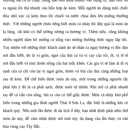
thường bắt cá từ chậu, dùng dao nhỏ khía nhanh vào bụng cá, nặn ruột bỏ
ra ngoài rồi thả nhanh vào hỗn hợp ăn kèm. Mỗi người ăn dùng một chiếc
thìa nhỏ xúc cá kèm theo lõi chuối và nước chua đưa lên miệng thưởng
thức. Với những người chưa từng biết món cá nhảy thì đây quả là món ăn
lạ lùng, rất khó có thể tưởng tượng ra hương vị. Thêm nữa, cũng không
nhiều người dám bỏ miếng cá sống vào miệng thưởng thức ngay lập tức.
Tuy nhiên với những thực khách sành ăn sẽ nhận ra ngay hương vị độc đáo
nơi đầu lưỡi, đó là vị giòn, ngọt của thịt cá và vị cay của tỏi, ớt, vị tê tê
nơi đầu lưỡi và mùi thơm nồng của hạt mắc khén. Các gia vị sẽ làm át đi vị
tanh của cá chỉ còn lại vị ngọt giòn, thơm và bùi của thịt cùng những loại
rau đi kèm. Để chế biến được món ăn này, một trong những nguyên tắc
phải lưu ý đó là cá phải sạch, được nuôi tự nhiên. Khi mổ cá phải nhanh
tay để cá vẫn còn sống, thả ra còn có thể giẫy được. Món cá nhảy khá phổ
biến trong những gia đình người Thái ở Sơn La, đặc biệt là những khi có
khách quý. Nếu một lần được đi du lịch ở đây, bạn nhất định phải nếm thử
món ăn này, để cảm nhận được nét tinh túy, đa dạng của ẩm thực và văn
hóa vùng cao Tây Bắc.