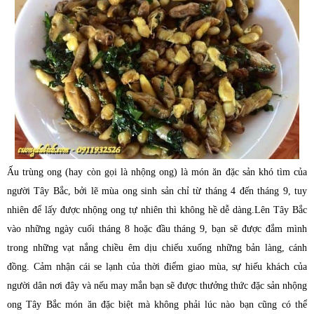
Ấu trùng ong (hay còn gọi là nhộng ong) là món ăn đặc sản khó tìm của
người Tây Bắc, bởi lẽ mùa ong sinh sản chỉ từ tháng 4 đến tháng 9, tuy
nhiên để lấy được nhộng ong tự nhiên thì không hề dễ dàng.
Lên Tây Bắc
vào những ngày cuối tháng 8 hoặc đầu tháng 9, bạn sẽ được đắm mình
trong những vạt nắng chiều êm dịu chiếu xuống những bản làng, cánh
đồng. Cảm nhận cái se lạnh của thời điểm giao mùa, sự hiếu khách của
người dân nơi đây và nếu may mắn bạn sẽ được thưởng thức đặc sản nhộng
ong Tây Bắc món ăn đặc biệt mà không phải lúc nào bạn cũng có thể