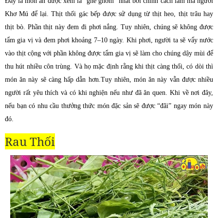
Đây là món ăn được xem là “ghê ghớm” nhất bởi chính cách làm mà người
Khơ Mú để lại.
Thịt thối gác bếp được sử dụng từ thịt heo, thịt trâu hay
thịt bò. Phần thịt này đem đi phơi nắng. Tuy nhiên, chúng sẽ không được
tẩm gia vị và đem phơi khoảng 7–10 ngày. Khi phơi, người ta sẽ vẩy nước
vào thịt cộng với phần không được tẩm gia vị sẽ làm cho chúng dậy mùi để
thu hút nhiều côn trùng. Và họ mặc định rằng khi thịt càng thối, có dòi thì
món ăn này sẽ càng hấp dẫn hơn.
Tuy nhiên, món ăn này vẫn được nhiều
người rất yêu thích và có khi nghiện nếu như đã ăn quen. Khi về nơi đây,
nếu bạn có nhu cầu thưởng thức món đặc sản sẽ được “đãi” ngay món này
đó.
Rau Thối