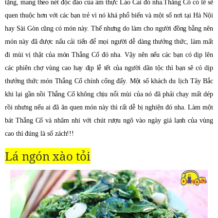
tặng, mang theo nét độc đáo của ẩm thực Lào Cai đó nha.
Thắng Cố có lẽ sẽ
quen thuộc hơn với các bạn trẻ vì nó khá phổ biến và một số nơi tại Hà Nội
hay Sài Gòn cũng có món này. Thế nhưng do làm cho người đồng bằng nên
món này đã được nấu cải tiến để mọi người dễ dàng thưởng thức, làm mất
đi mùi vị thật của món Thắng Cố đó nha. Vậy nên nếu các bạn có dịp lên
các phiên chợ vùng cao hay dịp lễ tết của người dân tộc thì bạn sẽ có dịp
thưởng thức món Thắng Cố chính cống đấy. Một số khách du lịch Tây Bắc
khi lại gần nồi Thắng Cố không chịu nổi mùi của nó đã phải chạy mất dép
rồi nhưng nếu ai đã ăn quen món này thì rất dễ bị nghiện đó nha. Làm một
bát Thắng Cố và nhâm nhi với chút rượu ngô vào ngày giá lạnh của vùng
cao thì đúng là số zách!!!
Lá ngón xào tỏi