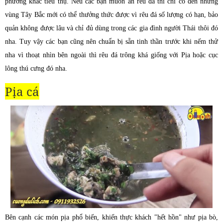
phương khác tiêu thụ. Nếu các bạn muốn ăn rêu đá thì chỉ có đến những
vùng Tây Bắc mới có thể thưởng thức được vì rêu đá số lượng có hạn, bảo
quản không được lâu và chỉ đủ dùng trong các gia đình người Thái thôi đó
nha. Tuy vậy các bạn cũng nên chuẩn bị sẵn tinh thần trước khi nếm thử
nha vì thoạt nhìn bên ngoài thì rêu đá trông khá giống với Pịa hoặc cục
lông thú cưng đó nha.
Pịa cá
Bên cạnh các món pịa phổ biến, khiến thực khách "hết hồn" như pịa bò,