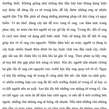
thưởng thức. Không giống như nhộng dâu tằm bày bán thông dụng hiện
nay được dễ dàng lấy ra từ trong kén, để lấy được nhộng ong tự nhiên
người dân Tây Bắc phải sử dụng những phương pháp rất thủ công và nguy
hiểm. Ví dụ như: dùng cây dài để trọc rụng tổ ong, can đảm mặc trang
phục dày, áo mưa che kín người tự tay gỡ lấy tổ ong. Trong đó, đốt tổ ong
là cách làm được sử dụng phổ biến nhất.
Việc sử dụng lửa để đốt tổ ong
giúp thu về tổ ong còn nguyên. Nhằm đảm bảo an toàn, người ta dùng lá
cây hoặc nhiều thanh đóm được bó lại, buộc chặt vào đầu cành cây, chiếc
gậy dài sau đó châm lửa và đưa lửa lại gần tổ ong. Theo phản xạ bầy ong
sẽ bay hết khi gặp phải hơi nóng và khói. Khi đó, người dân nhanh chóng
lại gần lấy tổ ong còn nguyên vẹn, trước khi bầy ong quay trở về tổ. Ngay
cả khi lấy nhộng ong từ trong tổ cũng phải hết sức cẩn thận và cảnh giác,
vì nhiều trường hợp con ong đã đủ tuổi trưởng thành từ trong tổ sẽ bay ra
và đốt người nếu sơ xuất. Sau khi lấy hết những con nhộng từ trong tổ, cần
sơ chế ngay các món ăn để đảm bảo tươi ngon, vì nếu để ở môi trường bên
ngoài, những chú nhộng ong sẽ hỏng rất nhanh. Nếu như những chú nhộng
dâu tằm có màu vàng, nhộng to và căng tròn đều nhau thì nhộng ong rừng