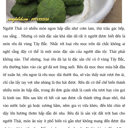
Người Thái có nhiều món ngon hấp dẫn như cơm lam, thịt trâu gác bếp,
rau sắng... Nhưng có một đặc sản khá dân dã rất ít người được biết đến là
món rêu đá vùng Tây Bắc. Nhắc tới loại rêu mọc trên đá chắc không ai
nghĩ rằng đây có thể là một món đặc sản của người dân tộc Thái phải
không nào
. Thế nhưng, loại rêu đá lại là đặc sản chỉ có ở vùng Tây Bắc,
rêu thường bám vào các gờ đá nơi lòng suối. Rêu đá mọc theo mùa bắt đầu
từ xuân hè, rêu ngon là rêu mọc dài thướt tha, sờ vào thấy mát rượi êm ái,
chỉ cần lấy tay vợt nhẹ nhàng là thu hái được. Rêu đá có thể chế biến thành
nhiều món ăn hấp dẫn, trong đó đơn giản nhất là canh rêu tươi hay còn gọi
là kinh tau. Rêu sau khi rũ hết cát sạn được cắt thành từng đoạn nhỏ, thả
vào nước luộc gà hoặc xương hầm, nêm gia vị vừa khéo, đến khi chín sẽ
dậy lên hương thơm hấp dẫn đó nha. Rêu đá là sản vật đất trời ban cho
người Thái, món ăn này ít phổ biến và gần như không mang đến được địa