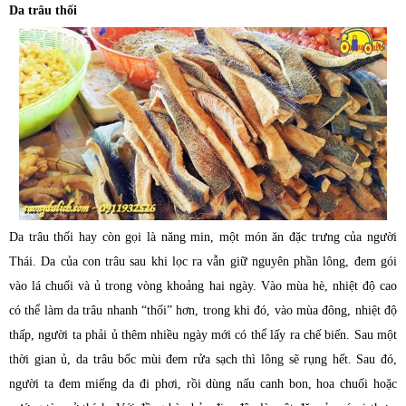
Da trâu thối
Da trâu thối hay còn gọi là năng min, một món ăn đặc trưng của người
Thái. Da của con trâu sau khi lọc ra vẫn giữ nguyên phần lông, đem gói
vào lá chuối và ủ trong vòng khoảng hai ngày. Vào mùa hè, nhiệt độ cao
có thể làm da trâu nhanh “thối” hơn, trong khi đó, vào mùa đông, nhiệt độ
thấp, người ta phải ủ thêm nhiều ngày mới có thể lấy ra chế biến. Sau một
thời gian ủ, da trâu bốc mùi đem rửa sạch thì lông sẽ rụng hết. Sau đó,
người ta đem miếng da đi phơi, rồi dùng nấu canh bon, hoa chuối hoặc