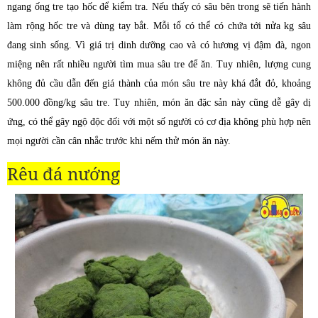
ngang ống tre tạo hốc để kiểm tra. Nếu thấy có sâu bên trong sẽ tiến hành
làm rộng hốc tre và dùng tay bắt. Mỗi tổ có thể có chứa tới nửa kg sâu
đang sinh sống. Vì giá trị dinh dưỡng cao và có hương vị đậm đà, ngon
miệng nên rất nhiều người tìm mua sâu tre để ăn. Tuy nhiên, lượng cung
không đủ cầu dẫn đến giá thành của món sâu tre này khá đắt đỏ, khoảng
500.000 đồng/kg sâu tre. Tuy nhiên, món ăn đặc sản này cũng dễ gây dị
ứng, có thể gây ngộ độc đối với một số người có cơ địa không phù hợp nên
mọi người cần cân nhắc trước khi nếm thử món ăn này.
Rêu
đá nướng