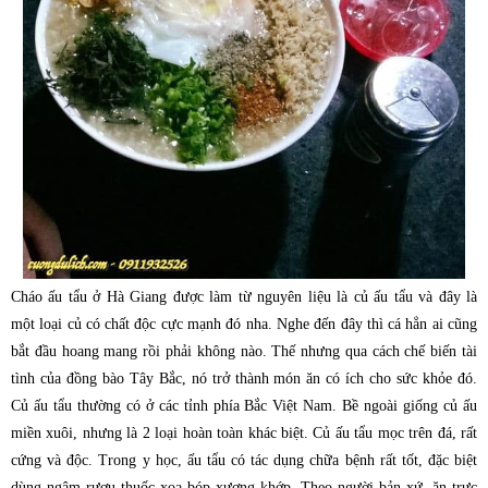
Cháo ấu tẩu ở Hà Giang được làm từ nguyên liệu là củ ấu tẩu và đây là
một loại củ có chất độc cực mạnh đó nha. Nghe đến đây thì cá hẳn ai cũng
bắt đầu hoang mang rồi phải không nào. Thế nhưng qua cách chế biến tài
tình của đồng bào Tây Bắc, nó trở thành món ăn có ích cho sức khỏe đó.
Củ ấu tẩu thường có ở các tỉnh phía Bắc Việt Nam. Bề ngoài giống củ ấu
miền xuôi, nhưng là 2 loại hoàn toàn khác biệt. Củ ấu tẩu mọc trên đá, rất
cứng và độc. Trong y học, ấu tẩu có tác dụng chữa bệnh rất tốt, đặc biệt
dùng ngâm rượu thuốc xoa bóp xương khớp. Theo người bản xứ, ăn trực