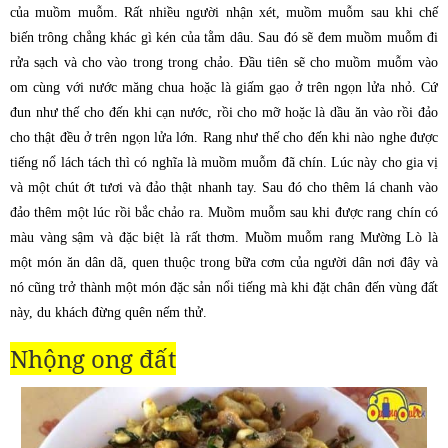
của muồm muỗm. Rất nhiều người nhận xét, muồm muỗm sau khi chế
biến trông chẳng khác gì kén của tằm dâu. Sau đó sẽ đem muồm muỗm đi
rửa sạch và cho vào trong trong chảo. Đầu tiên sẽ cho muồm muỗm vào
om cùng với nước măng chua hoặc là giấm gạo ở trên ngọn lửa nhỏ. Cứ
đun như thế cho đến khi cạn nước, rồi cho mỡ hoặc là dầu ăn vào rồi đảo
cho thật đều ở trên ngọn lửa lớn. Rang như thế cho đến khi nào nghe được
tiếng nổ lách tách thì có nghĩa là muồm muỗm đã chín. Lúc này cho gia vị
và một chút ớt tươi và đảo thật nhanh tay. Sau đó cho thêm lá chanh vào
đảo thêm một lúc rồi bắc chảo ra. Muồm muỗm sau khi được rang chín có
màu vàng sậm và đặc biệt là rất thơm. Muồm muỗm rang Mường Lò là
một món ăn dân dã, quen thuộc trong bữa cơm của người dân nơi đây và
nó cũng trở thành một món đặc sản nổi tiếng mà khi đặt chân đến vùng đất
này, du khách đừng quên nếm thử.
Nhộng
ong đất