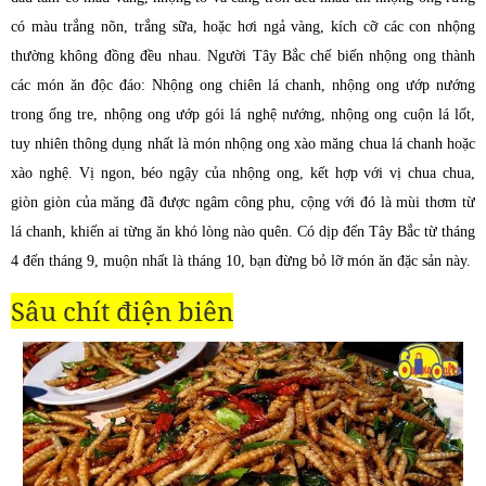
có màu trắng nõn, trắng sữa, hoặc hơi ngả vàng, kích cỡ các con nhộng
thường không đồng đều nhau. Người Tây Bắc chế biến nhộng ong thành
các món ăn độc đáo: Nhộng ong chiên lá chanh, nhộng ong ướp nướng
trong ống tre, nhộng ong ướp gói lá nghệ nướng, nhộng ong cuộn lá lốt,
tuy nhiên thông dụng nhất là món nhộng ong xào măng chua lá chanh hoặc
xào nghệ. Vị ngon, béo ngậy của nhộng ong, kết hợp với vị chua chua,
giòn giòn của măng đã được ngâm công phu, cộng với đó là mùi thơm từ
lá chanh, khiến ai từng ăn khó lòng nào quên. Có dịp đến Tây Bắc từ tháng
4 đến tháng 9, muộn nhất là tháng 10, bạn đừng bỏ lỡ món ăn đặc sản này.
Sâu chít điện biên