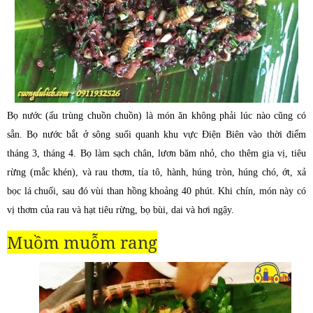
Bọ nước (ấu trùng chuồn chuồn) là món ăn không phải lúc nào cũng có
sẵn. Bọ nước bắt ở sông suối quanh khu vực Điện Biên vào thời điểm
tháng 3, tháng 4. Bọ làm sạch chân, lươn băm nhỏ, cho thêm gia vị, tiêu
rừng (mắc khén), và rau thơm, tía tô, hành, húng tròn, húng chó, ớt, xả
bọc lá chuối, sau đó vùi than hồng khoảng 40 phút. Khi chín, món này có
vị thơm của rau và hạt tiêu rừng, bọ bùi, dai và hơi ngậy.
Muồm muỗm
rang