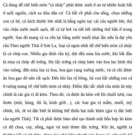
Cá dùng để chế biến món “cá nhảy” phải được nuôi ở ao tự nhiên hoặc bắt
ở suối nguồn, cách xa khu dân cư. Cá bắt về phải còn sống, chọn những
con cá bé, có kích thước lớn nhất là bằng ngón tay cái của người lớn, thả
vào chậu nước muối sạch, để cá tự bơi và tiết hết những thứ bẩn ở trong
người. Sau đó mang cá ra rửa lại bằng nước muối nhạt lần nữa là đạt yêu
cầu.Theo người Thái ở Sơn La, loại cá ngon nhất để chế biến món cá nhảy
là cá chép con. Nhiều gia đình cầu kỳ, đợi đến mùa lúa nước, khi bắt đầu
là mùa cá chép đẻ trứng. Họ lấy trứng cá chép bám vào hoa lục bình thả
vào ruộng, đến mùa lúa ra hoa, hoa gạo rụng xuống nước, và cá chỉ được
ăn hoa gạo đó nên rất sạch. Đến khi lúa rộ bông, bà con bắt những con cá
ở ruộng mang về chế biến món cá nhảy.
Điểm đặc sắc nhất của món ăn này
chính là các gia vị đi kèm. Theo đó, cá được ăn kèm với lõi chuối tươi, rau
thơm (mùi, húng, thì là, kinh giới…), các loại gia vị mắm, muối, mỳ
chính, tỏi, ớt và đặc biệt là không thể thiếu hạt mắc khén (gia vị đặc biệt
của người Thái). Tất cả phải được băm nhỏ tạo thành một hỗn hợp ăn kèm
có độ chua, cay, nồng, ngọt và mùi thơm đặc trưng.
Khi ăn, người ta