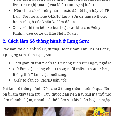
lên Hữu Nghị Quan ( cửa khẩu Hữu Nghị luôn)
Nếu chưa có sổ thông hành hoặc đã hết hạn hãy về TP.
Lạng Sơn tới Phòng QLXNC Lạng Sơn để làm sổ thông
hành nha, ở cửa khẩu ko làm đâu ạ.
Xong sổ thì tìm bến xe bus hoặc các khu chợ Đông
Kinh,... đều có xe đi Hữu Nghị Quan .
2. Cách làm Sổ thông hành ở Lạng Sơn:
Các bạn tới địa chỉ: số 12, đường Hoàng Văn Thụ, P. Chi Lăng,
Tp. Lạng Sơn, tỉnh Lạng Sơn.
Thời gian từ thứ 2 đến thứ 7 hàng tuần (trừ ngày nghỉ lễ)
Giờ làm việc: Sáng 8h – 11h30; Buổi chiều: 1h30 – 4h30,
Riêng thứ 7 làm việc buổi sáng.
Giấy tờ cần có: CMND bản gốc
Phí làm sổ thông hành: 70k cho 3 tháng (nếu muốn ở qua đêm
phải làm giấy tạm trú). Tuỳ thuộc bạn hên hay xui mà thủ tục
làm nhanh chậm, nhanh có thể hôm sau lấy luôn hoặc 2 ngày.