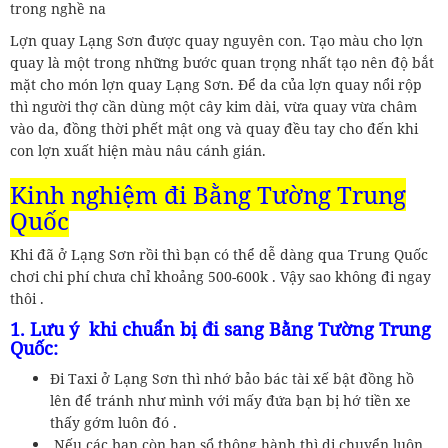
trong nghề na
Lợn quay Lạng Sơn được quay nguyên con. Tạo màu cho lợn
quay là một trong những bước quan trọng nhất tạo nên độ bắt
mặt cho món lợn quay Lạng Sơn. Để da của lợn quay nổi rộp
thì người thợ cần dùng một cây kim dài, vừa quay vừa châm
vào da, đồng thời phết mật ong và quay đều tay cho đến khi
con lợn xuất hiện màu nâu cánh gián.
Kinh nghiệm đi Bằng Tường Trung
Quốc
Khi đã ở Lạng Sơn rồi thì bạn có thể dễ dàng qua Trung Quốc
chơi chi phí chưa chỉ khoảng 500-600k . Vậy sao không đi ngay
thôi .
1. Lưu ý khi chuẩn bị đi sang Bằng Tường Trung
Quốc:
Đi Taxi ở Lạng Sơn thì nhớ bảo bác tài xế bật đồng hồ
lên để tránh như mình với mấy đứa bạn bị hớ tiền xe
thấy gớm luôn đó .
Nếu các bạn còn hạn sổ thông hành thì di chuyển luôn