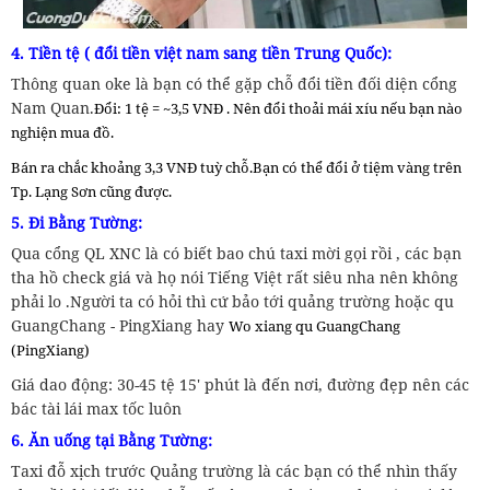
4. Tiền tệ ( đổi tiền việt nam sang tiền Trung Quốc):
Thông quan oke là bạn có thể gặp chỗ đổi tiền đối diện cổng
Nam Quan.
Đổi: 1 tệ = ~3,5 VNĐ .
Nên đổi thoải mái xíu nếu bạn nào
nghiện mua đồ.
Bán ra chắc khoảng 3,3 VNĐ tuỳ chỗ.
Bạn có thể đổi ở tiệm vàng trên
Tp. Lạng Sơn cũng được.
5. Đi Bằng Tường:
Qua cổng QL XNC là có biết bao chú taxi mời gọi rồi , các bạn
tha hồ check giá và họ nói Tiếng Việt rất siêu nha nên không
phải lo .Người ta có hỏi thì cứ bảo tới quảng trường hoặc qu
GuangChang - PingXiang hay
Wo xiang qu GuangChang
(PingXiang)
Giá dao động: 30-45 tệ 15' phút là đến nơi, đường đẹp nên các
bác tài lái max tốc luôn
6. Ăn uống tại Bằng Tường:
Taxi đỗ xịch trước Quảng trường là các bạn có thể nhìn thấy