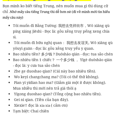
Bọn mình ko biết tiếng Trung, nên muốn mua gì thì dùng cử
chỉ .
Nhớ mấy câu tiếng Trung thì dễ hơn nè (đi về mình mới tìn hiểu
mấy câu này)
Tôi muốn đi Bằng Tường: 我想去凭祥街市，Wǒ xiǎng qù
píng xiáng jiēshì - Đọc là: gỏu xẻng truy pếng xeng chia
sì.
Tôi muốn đi hữu nghị quan： 我想去友谊关, Wǒ xiǎng qù
yǒuyì guān - đọc là: gỏu xẻng truy yểu y quan.
Bao nhiêu tiền? 多少钱？Duōshǎo qián - đọc: tua sảo chén
Bao nhiêu tiền 1 chiếc？ 一个多少钱 ， Yīgè duōshǎo qián
- đọc là: y cưa tua sảo chén
Zhe ge duoshao qian? (Cái này bao nhiêu tiền).
Wo keyi changchang ma? (Tôi có thể thử không).
Pian yi yidian hao ma? (Giảm giá một ít được không).
Mua nhiều thì mới nên trả giá thôi ạ
Yigong duoshao qian? (Tổng cộng bao nhiêu tiền).
Gei ni qian. (Tiền của bạn đây).
Xiexie!! đọc là
( cảm ơn)
xia xìa
Tạm biệt: Chai chiên