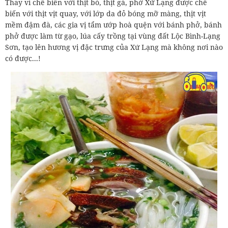
Thay vì chế biến với thịt bò, thịt gà, phở Xứ Lạng được chế
biến với thịt vịt quay, với lớp da đỏ bóng mỡ màng, thịt vịt
mềm đậm đà, các gia vị tẩm ướp hoà quện với bánh phở, bánh
phở được làm từ gạo, lúa cấy trồng tại vùng đất Lộc Bình-Lạng
Sơn, tạo lên hương vị đặc trưng của Xứ Lạng mà không nơi nào
có được...!