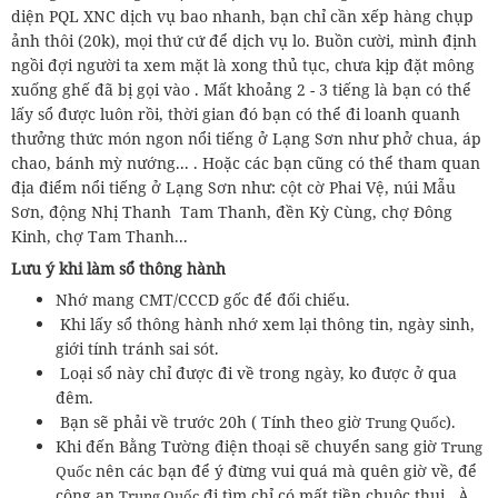
diện PQL XNC dịch vụ bao nhanh, bạn chỉ cần xếp hàng chụp
ảnh thôi (20k), mọi thứ cứ để dịch vụ lo. Buồn cười, mình định
ngồi đợi người ta xem mặt là xong thủ tục, chưa kịp đặt mông
xuống ghế đã bị gọi vào . Mất khoảng 2 - 3 tiếng là bạn có thể
lấy sổ được luôn rồi, thời gian đó bạn có thể đi loanh quanh
thưởng thức món ngon nổi tiếng ở Lạng Sơn như phở chua, áp
chao, bánh mỳ nướng... . Hoặc các bạn cũng có thể tham quan
địa điểm nổi tiếng ở Lạng Sơn như: cột cờ Phai Vệ, núi Mẫu
Sơn, động Nhị Thanh Tam Thanh, đền Kỳ Cùng, chợ Đông
Kinh, chợ Tam Thanh...
Lưu ý khi làm sổ thông hành
Nhớ mang CMT/CCCD gốc để đối chiếu.
Khi lấy sổ thông hành nhớ xem lại thông tin, ngày sinh,
giới tính tránh sai sót.
Loại sổ này chỉ được đi về trong ngày, ko được ở qua
đêm.
Bạn sẽ phải về trước 20h ( Tính theo giờ
).
Trung Quốc
Khi đến Bằng Tường điện thoại sẽ chuyển sang giờ
Trung
nên các bạn để ý đừng vui quá mà quên giờ về, để
Quốc
công an
đi tìm chỉ có mất tiền chuộc thui . À
Trung Quốc