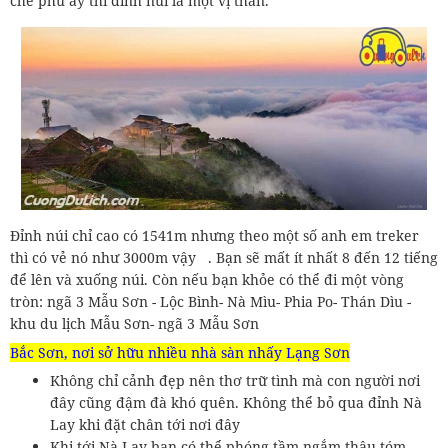
che phủ ấy thì đỉnh núi là một vị thần.
Đỉnh núi chỉ cao có 1541m nhưng theo một số anh em treker
thì có vẻ nó như 3000m vậy . Bạn sẽ mất ít nhất 8 đến 12 tiếng
để lên và xuống núi. Còn nếu bạn khỏe có thể đi một vòng
tròn: ngã 3 Mẫu Sơn - Lộc Bình- Nà Mìu- Phia Po- Thán Dìu -
khu du lịch Mẫu Sơn- ngã 3 Mẫu Sơn
Bắc Sơn, nơi sở hữu nhiều nhà sàn nhấy Lạng Sơn
Không chỉ cảnh đẹp nên thơ trữ tình mà con người nơi
đây cũng đậm đà khó quên. Không thể bỏ qua đỉnh Nà
Lay khi đặt chân tới nơi đây
Khi tới Nà Lay bạn có thể phóng tầm ngắm thâu tóm