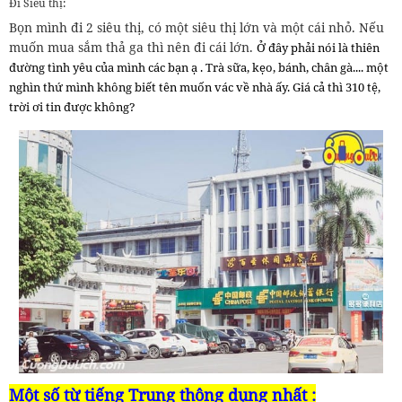
Đi Siêu thị:
Bọn mình đi 2 siêu thị, có một siêu thị lớn và một cái nhỏ. Nếu
muốn mua sắm thả ga thì nên đi cái lớn.
Ở đây phải nói là thiên
đường tình yêu của mình các bạn ạ . Trà sữa, kẹo, bánh, chân gà.... một
nghìn thứ mình không biết tên muốn vác về nhà ấy. Giá cả thì 310 tệ,
trời ơi tin được không?
Một số từ tiếng Trung thông dụng nhất :