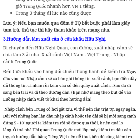
giờ
nhanh hơn VN 1 tiếng.
Trung Quốc
Trong 3 tháng đi lúc nào cũng được
Lưu ý: Nếu bạn muốn qua đêm ở TQ bắt buộc phải làm giấy
tạm trú, thủ tục thì hãy tham khảo trên mạng nha.
3.Hướng dẫn làm xuất cản ở cửa khẩu Hữu Nghị
Di chuyển đến Hữu Nghị Quan, con đường xuất nhập cảnh sẽ
chia làm 3 ải nha Xuất cảnh Việt Nam - Việt Trung - Nhập
cảnh
Trung Quốc
Đến Cửa khẩu vào hàng đối chiếu thông hành để kiểm tra.
Ngay
đầu vào nơi Nhập cảnh sẽ có bàn ghi thông tin xuất cảnh, bạn điền đầy
đủ thông tin cá nhân rồi kèm vào sổ đến quầy xuất cảnh.
.
Sau đó đi
sang bên trái và đi theo đường dẫn. (
Bạn nhớ mang theo bút để vào
Luồng nhập cảnh viết tờ khai theo hướng dẫn)
Nhập cảnh bên Trung có hơi gắt xíu, vì thế nên cần trật tự, ngay ngắn.
Đối với những bạn lần đầu nhập cảnh hoặc tên dài sẽ bị mời sang cạnh
đứng 5 - 10' người ta kiểm tra rồi sẽ được qua thôi, k nên quá lo
lắng.
Ở toà nhà Hải quan
Trung Quốc
mới lắp máy kiểm tra dấu vân
tay, có hướng dẫn bằng Tiếng Việt nên dễ thui, bên đó cũng kiểm tra