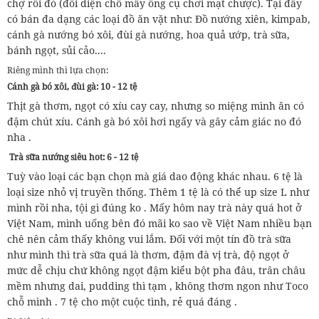
chợ rồi đó (đối diện chỗ mấy ông cụ chơi mạt chược). Tại đây
có bán đa dạng các loại đồ ăn vặt như: Đồ nướng xiên, kimpab,
cánh gà nướng bó xôi, đùi gà nướng, hoa quả ướp, trà sữa,
bánh ngọt, sủi cảo....
Riêng mình thì lựa chọn:
Cánh gà bó xôi, đùi gà: 10 - 12 tệ
Thịt gà thơm, ngọt có xíu cay cay, nhưng so miệng mình ăn có
đậm chút xíu. Cánh gà bó xôi hơi ngấy và gây cảm giác no đó
nha .
Trà sữa nướng siêu hot: 6 - 12 tệ
Tuỳ vào loại các bạn chọn mà giá dao động khác nhau. 6 tệ là
loại size nhỏ vị truyền thống. Thêm 1 tệ là có thể up size L như
mình rồi nha, tội gì đúng ko . Mấy hôm nay trà này quá hot ở
Việt Nam, mình uống bên đó mãi ko sao về Việt Nam nhiều bạn
chê nên cảm thấy không vui lắm. Đối với một tín đồ trà sữa
như mình thì trà sữa quá là thơm, đậm đà vị trà, độ ngọt ở
mức dễ chịu chứ không ngọt đậm kiểu bột pha đâu, trân châu
mềm nhưng dai, pudding thì tạm , không thơm ngon như Toco
chỗ mình . 7 tệ cho một cuộc tình, rẻ quá đáng .