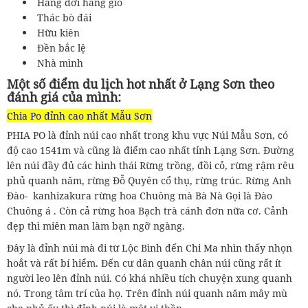
Hang dơi hang gió
Thác bò đái
Hữu kiên
Đền bắc lệ
Nhà mình
Một số điểm du lịch hot nhất ở Lạng Sơn theo
đánh giá của mình:
Chia Po đỉnh cao nhất Mẫu Sơn
PHIA PO là đỉnh núi cao nhất trong khu vực Núi Mẫu Sơn, có
độ cao 1541m và cũng là điểm cao nhất tỉnh Lạng Sơn. Đường
lên núi đầy đủ các hình thái Rừng trồng, đồi cỏ, rừng rậm rêu
phủ quanh năm, rừng Đỗ Quyên cổ thụ, rừng trúc. Rừng Anh
Đào- kanhizakura rừng hoa Chuông mà Bà Nà Gọi là Đào
Chuông á . Còn cả rừng hoa Bạch trà cánh đơn nữa cơ. Cảnh
đẹp thì miên man làm bạn ngỡ ngàng.
Đây là đỉnh núi mà đi từ Lộc Bình đến Chi Ma nhìn thấy nhọn
hoắt và rất bí hiểm. Đến cư dân quanh chân núi cũng rất ít
người leo lên đỉnh núi. Có khá nhiều tích chuyện xung quanh
nó. Trong tâm trí của họ. Trên đỉnh núi quanh năm mây mù