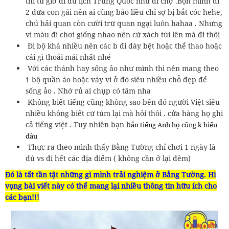
thì từ giờ đi du lịch Trung Quốc như đi chợ .Bọn mình đi
2 đứa con gái nên ai cũng bảo liều chỉ sợ bị bắt cóc hehe,
chú hải quan còn cười trừ quan ngại luôn hahaa . Nhưng
vì máu đi chơi giống nhao nên cứ xách túi lên mà đi thôi
Đi bộ khá nhiều nên các b đi dày bệt hoặc thể thao hoặc
cái gì thoải mái nhất nhé
Với các thánh hay sống ảo như mình thì nên mang theo
1 bộ quần áo hoặc váy vì ở đó siêu nhiều chỗ đẹp để
sống ảo . Nhớ rủ ai chụp có tâm nha
Không biết tiếng cũng không sao bên đó người Việt siêu
nhiều không biết cứ túm lại mà hỏi thôi . cửa hàng họ ghi
cả tiếng việt . Tuy nhiên bạn b
ắn tiếng Anh họ cũng k hiểu
đâu
Thực ra theo mình thấy Bằng Tường chỉ chơi 1 ngày là
đủ vs đi hết các địa điểm ( không cần ở lại đêm)
Đó là tất tần tật những gì mình trải nghiệm ở Bằng Tường. Hi
vọng bài viết này có thể mang lại nhiều thông tin hữu ích cho
các bạn!!!