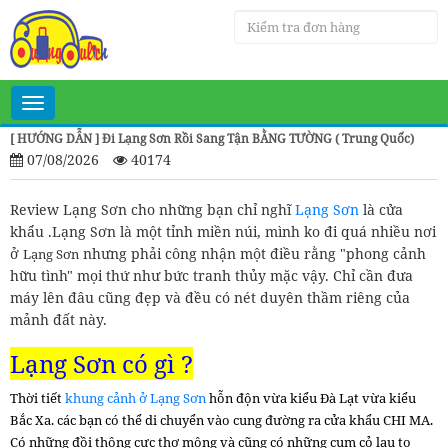
Toggle
navigation
[ HƯỚNG DẪN ] Đi Lạng Sơn Rồi Sang Tận BẰNG TƯỜNG ( Trung Quốc)
07/08/2026
40174
Review Lạng Sơn cho những bạn chỉ nghĩ
Lạng Sơn
là cửa
khẩu .Lạng Sơn là một tỉnh miền núi, mình ko đi quá nhiều nơi
ở
nhưng phải công nhận một điều rằng "phong cảnh
Lạng Sơn
hữu tình" mọi thứ như bức tranh thủy mặc vậy. Chỉ cần đưa
máy lên đâu cũng đẹp và đều có nét duyên thầm riêng của
mảnh đất này.
Lạng Sơn có gì ?
Thời tiết
khung cảnh ở
Lạng Sơn
h
ỗn độn vừa kiểu Đà Lạt vừa kiểu
Bắc Xa. các bạn có thể di chuyển vào cung đường ra cửa khẩu CHI MA.
Có những đồi thông cực thơ mộng và cũng có những cụm cỏ lau to