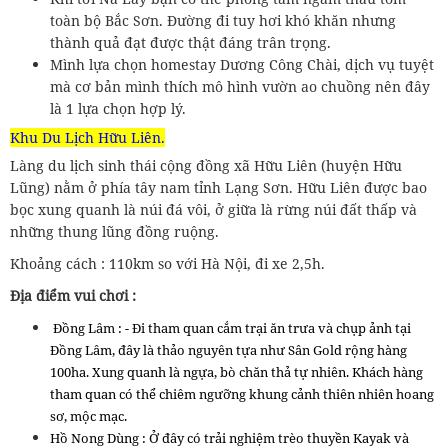
toàn bộ Bắc Sơn. Đường đi tuy hơi khó khăn nhưng
thành quả đạt được thật đáng trân trọng.
Mình lựa chọn homestay Dương Công Chài, dịch vụ tuyệt
mà cơ bản mình thích mô hình vườn ao chuồng nên đây
là 1 lựa chọn hợp lý.
Khu Du Lịch Hữu Liên.
Làng du lịch sinh thái cộng đồng xã Hữu Liên (huyện Hữu
Lũng) nằm ở phía tây nam tỉnh Lạng Sơn. Hữu Liên được bao
bọc xung quanh là núi đá vôi, ở giữa là rừng núi đất thấp và
những thung lũng đồng ruộng.
Khoảng cách : 110km so với Hà Nội, đi xe 2,5h.
Địa điểm vui chơi :
Đồng Lâm : - Đi tham quan cắm trại ăn trưa và chụp ảnh tại
Đồng Lâm, đây là thảo nguyên tựa như Sân Gold rộng hàng
100ha. Xung quanh là ngựa, bò chăn thả tự nhiên. Khách hàng
tham quan có thể chiêm ngưỡng khung cảnh thiên nhiên hoang
sơ, mộc mạc.
Hồ Nong Dùng : Ở đây có trải nghiệm trèo thuyền Kayak và