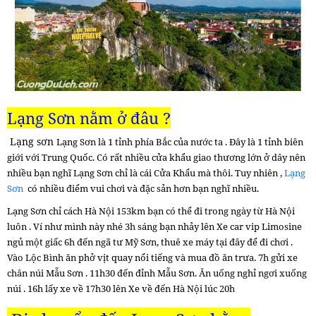
Lạng Sơn nằm ở đâu ?
Lạng sơn
Lạng Sơn
là 1 tỉnh phía Bắc của nước ta . Đây là 1 tỉnh biên
giới với Trung Quốc. Có rất nhiều cửa khẩu giao thương lớn ở dây nên
nhiều bạn nghĩ Lạng Sơn chỉ là cái Cửa Khẩu mà thôi. Tuy nhiên ,
Lạng
Sơn
có nhiều điểm vui chơi và đặc sản hơn bạn nghĩ nhiều.
Lạng Sơn
c
hỉ cách Hà Nội 153km bạn có thể đi trong ngày từ Hà Nội
luôn . Ví như mình này nhé 3h sáng bạn nhảy lên Xe car vip Limosine
ngủ một giấc 6h đến ngã tư Mỹ Sơn, thuê xe máy tại đây để đi chơi .
Vào Lộc Bình ăn phở vịt quay nổi tiếng và mua đồ ăn trưa. 7h gửi xe
chân núi Mẫu Sơn . 11h30 đến đỉnh Mẫu Sơn. Ăn uống nghỉ ngơi xuống
núi . 16h lấy xe về 17h30 lên Xe về đến Hà Nội lúc 20h