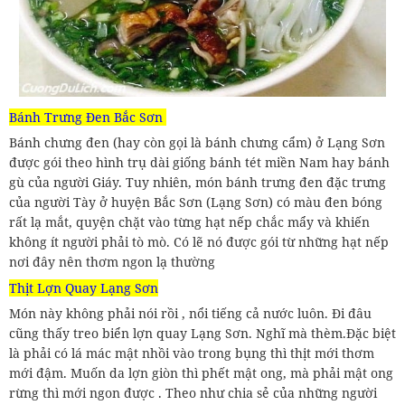
Bánh Trưng Đen Bắc Sơn
Bánh chưng đen (hay còn gọi là bánh chưng cẩm) ở Lạng Sơn
được gói theo hình trụ dài giống bánh tét miền Nam hay bánh
gù của người Giáy. Tuy nhiên, món bánh trưng đen đặc trưng
của người Tày ở huyện Bắc Sơn (Lạng Sơn) có màu đen bóng
rất lạ mắt, quyện chặt vào từng hạt nếp chắc mẩy và khiến
không ít người phải tò mò. Có lẽ nó được gói từ những hạt nếp
nơi đây nên thơm ngon lạ thường
Thịt Lợn Quay Lạng Sơn
Món này không phải nói rồi , nổi tiếng cả nước luôn. Đi đâu
cũng thấy treo biển lợn quay Lạng Sơn. Nghĩ mà thèm.Đặc biệt
là phải có lá mác mật nhồi vào trong bụng thì thịt mới thơm
mới đậm. Muốn da lợn giòn thì phết mật ong, mà phải mật ong
rừng thì mới ngon được . Theo như chia sẻ của những người