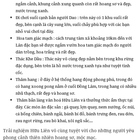
ngắm cảnh, khung cảnh xung quanh còn rất hoang sơ và đẹp,
nước trong xanh.
Đi chơi suối cạnh bản người Dao : trên này có 1 khu suối rất
đẹp, bên cạnh là cây sung lớn, suối chảy phù hợp với các bạn
nhỏ vui chơi tại đây.
Hoa tam giác mạch : cách trung tâm xã khoảng 10km đến với
Lân đặc bạn sẽ được ngắm vườn hoa tam giác mạch do người
dân trồng, hoa trắng và rất đẹp.
Thác Khe Dầu : Thác này vô cùng đẹp nằm bên trong khu rừng
đặc dụng, bên trên là hồ nước trong xanh tựa như tuyệt tình
cốc.
Thăm hang : ở đây ở hệ thống hang động phong phú, trong đó
có hang xoong pong nằm ở cuối Đồng Lâm, trong hang có nhiều
nhũ thạch, rất đẹp và hoang sơ.
Thăm bản làng văn hoá Hữu Liên và thưởng thức ẩm thực tại
đây. Các món ăn đặc sản : gà quay, lợn quay, nem nướng, ốc núi,
cá bống chiên, bánh ngải, bánh bí đỏ, bánh trưng đen, rau dớn,
rau ngot rừng, rau bò khai, xôi ngũ sắc....
Trải nghiệm Hữu Liên vô cùng tuyệt vời cho những người yêu
phong cảnh thiên nhiên hoang sơ, mộc mạc.