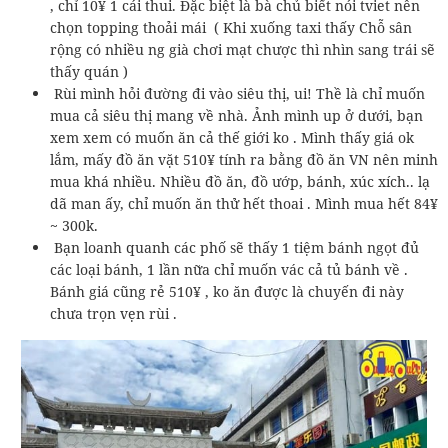
, chỉ 10¥ 1 cái thui. Đặc biệt là bà chủ biết nói tviet nên
chọn topping thoải mái ( Khi xuống taxi thấy Chỗ sân
rộng có nhiều ng già chơi mạt chược thì nhìn sang trái sẽ
thấy quán )
Rùi mình hỏi đường đi vào siêu thị, ui! Thề là chỉ muốn
mua cả siêu thị mang về nhà. Ảnh mình up ở dưới, bạn
xem xem có muốn ăn cả thế giới ko . Mình thấy giá ok
lắm, mấy đồ ăn vặt 510¥ tính ra bằng đồ ăn VN nên minh
mua khá nhiều. Nhiều đồ ăn, đồ ướp, bánh, xúc xích.. lạ
dã man ấy, chỉ muốn ăn thử hết thoai . Mình mua hết 84¥
~ 300k.
Bạn loanh quanh các phố sẽ thấy 1 tiệm bánh ngọt đủ
các loại bánh, 1 lần nữa chỉ muốn vác cả tủ bánh về .
Bánh giá cũng rẻ 510¥ , ko ăn được là chuyến đi này
chưa trọn vẹn rùi .