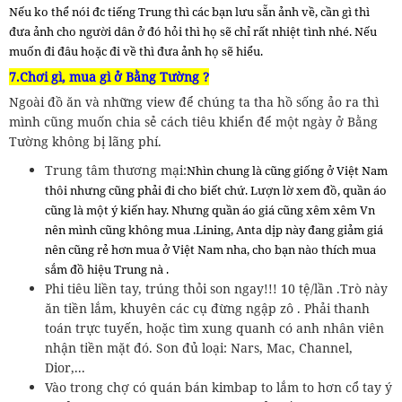
Nếu ko thể nói đc tiếng Trung thì các bạn lưu sẵn ảnh về, cần gì thì
đưa ảnh cho người dân ở đó hỏi thì họ sẽ chỉ rất nhiệt tình nhé. Nếu
muốn đi đâu hoặc đi về thì đưa ảnh họ sẽ hiểu.
7.Chơi gì, mua gì ở Bằng Tường ?
Ngoài đồ ăn và những view để chúng ta tha hồ sống ảo ra thì
mình cũng muốn chia sẻ cách tiêu khiển để một ngày ở Bằng
Tường không bị lãng phí.
Trung tâm thương mại:
Nhìn chung là cũng giống ở Việt Nam
thôi nhưng cũng phải đi cho biết chứ. Lượn lờ xem đồ, quần áo
cũng là một ý kiến hay. Nhưng quần áo giá cũng xêm xêm Vn
nên mình cũng không mua .
Lining, Anta dịp này đang giảm giá
nên cũng rẻ hơn mua ở Việt Nam nha, cho bạn nào thích mua
sắm đồ hiệu Trung nà .
Phi tiêu liền tay, trúng thỏi son ngay!!! 10 tệ/lần .Trò này
ăn tiền lắm, khuyên các cụ đừng ngập zô . Phải thanh
toán trực tuyến, hoặc tìm xung quanh có anh nhân viên
nhận tiền mặt đó. Son đủ loại: Nars, Mac, Channel,
Dior,...
Vào trong chợ có quán bán kimbap to lắm to hơn cổ tay ý