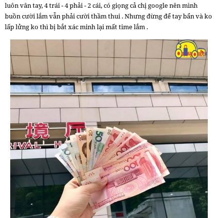
luôn vân tay, 4 trái - 4 phải - 2 cái, có giọng cả chị google nên mình
buồn cười lắm vẫn phải cười thầm thui . Nhưng đừng để tay bẩn và ko
lấp lửng ko thì bị bắt xác minh lại mất time lắm .