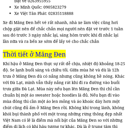
Đặt vé 0263955955
Xe Minh Quốc: 0905823279
Xe Việt Tân Phát: 02835118888
Xe đi Măng Đen hết vé rất nhanh, nhà xe làm việc cũng hơi
chộp giật nên để chắc chắn mọi người nên đặt vé trước 1 tuần
sau đó trước 3 ngày nhắc lại, sáng hôm trước khi đi nhắc lại
lần nữa và ra bến xe sớm để lấy vé cho chắc chắn
Thời tiết ở Măng Đen
Khí hậu ở Măng Đen thực sự rất dễ chịu, nhiệt độ khoảng 18-25
độ. Se lạnh buổi sáng và chiều tối. Giữa mùa hè và dù là 12h
trưa ở Măng Đen dù có nắng nhưng cũng không hề nóng. Khác
với Đà Lạt, mình vẫn thấy nắng rát khi đi ra đường vào buổi
trưa giữa Đà Lạt. Mùa này nếu bạn lên Măng Đen thì chỉ cần
chuẩn bị một áo sweater hoặc hoodies là đủ. Nếu bạn đi vào
mùa đông thì cần một áo len mỏng và áo khoác dày hơn một
chút cũng đủ ấm ở Măng Đen rồi. Không khí trong lành, không
khói bụi thành phố với một trong những rừng thông đẹp nhất
Việt Nam có lẽ là điểm mà nổi bật của Măng Đen so với những
điểm di lịch có khí hậu tương tự khác. Dù là ở trung tâm thì