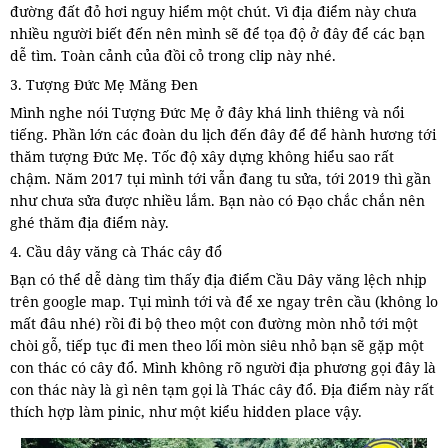
đường đất đỏ hơi nguy hiểm một chút. Vì địa điểm này chưa
nhiều người biết đến nên mình sẽ để tọa độ ở đây để các bạn
dễ tìm. Toàn cảnh của đồi cỏ trong clip này nhé.
3. Tượng Đức Mẹ Măng Đen
Mình nghe nói Tượng Đức Mẹ ở đây khá linh thiêng và nổi
tiếng. Phần lớn các đoàn du lịch đến đây để để hành hương tới
thăm tượng Đức Mẹ. Tốc độ xây dựng không hiểu sao rất
chậm. Năm 2017 tụi mình tới vẫn đang tu sửa, tới 2019 thì gần
như chưa sửa được nhiều lắm. Bạn nào có Đạo chắc chắn nên
ghé thăm địa điểm này.
4. Cầu dây văng cà Thác cây đổ
Bạn có thể dễ dàng tìm thấy địa điểm Cầu Dây văng lệch nhịp
trên google map. Tụi mình tới và để xe ngay trên cầu (không lo
mất đâu nhé) rồi đi bộ theo một con đường mòn nhỏ tới một
chòi gỗ, tiếp tục đi men theo lối mòn siêu nhỏ bạn sẽ gặp một
con thác có cây đổ. Mình không rõ người địa phương gọi đây là
con thác này là gì nên tạm gọi là Thác cây đổ. Địa điểm này rất
thích hợp làm pinic, như một kiểu hidden place vậy.