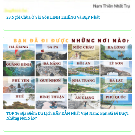
25 Ngôi Chùa Ở Sài Gòn LINH THIÊNG Và ĐẸP Nhất
TOP 16 Địa Điểm Du Lịch HẤP DẪN Nhất Việt Nam: Bạn Đã Đi Được
Những Nơi Nào?