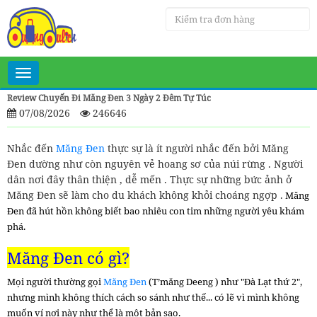
Toggle
navigation
Review Chuyến Đi Măng Đen 3 Ngày 2 Đêm Tự Túc
07/08/2026
246646
Nhắc đến
Măng Đen
thực sự là ít người nhắc đến bởi Măng
Đen dường như còn nguyên vẻ hoang sơ của núi rừng . Người
dân nơi đây thân thiện , dễ mến . Thực sự những bức ảnh ở
Măng Đen sẽ làm cho du khách không khỏi choáng ngợp .
Măng
Đen đã hút hồn không biết bao nhiêu con tim những người yêu khám
phá.
Măng Đen có gì?
Mọi người thường gọi
Măng Đen
(T’măng Deeng ) như "Đà Lạt thứ 2",
nhưng mình không thích cách so sánh như thế... có lẽ vì mình không
muốn ví nơi này như thể là một bản sao.