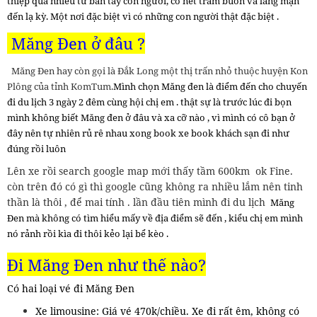
thiệp quá nhiều từ bàn tay con người, có nét trầm buồn và lãng mạn
đến lạ kỳ. Một nơi đặc biệt vì có những con người thật đặc biệt .
Măng Đen ở đâu ?
Măng Đen hay còn gọi là Đắk Long một thị trấn nhỏ thuộc huyện Kon
Plông của tỉnh KomTum.
Mình chọn Măng đen là điểm đến cho chuyến
đi du lịch 3 ngày 2 đêm cùng hội chị em . thật sự là trước lúc đi bọn
mình không biết Măng đen ở đâu và xa cỡ nào , vì mình có cô bạn ở
đây nên tự nhiên rủ rê nhau xong book xe book khách sạn đi như
đúng rồi luôn
Lên xe rồi search google map mới thấy tầm 600km ok Fine.
còn trên đó có gì thì google cũng không ra nhiều lắm nên tinh
thần là thôi , để mai tính . lần đầu tiên mình đi du lịch
Măng
Đen
mà không có tìm hiểu mấy về địa điểm sẽ đến , kiểu chị em mình
nó rảnh rồi kìa đi thôi kẻo lại bể kèo .
Đi
Măng Đen như thế nào?
Có hai loại vé đi Măng Đen
Xe limousine: Giá vé 470k/chiều. Xe đi rất êm, không có