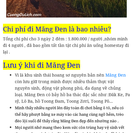
Chi phí đi
Măng Đen là bao nhiêu?
Tổng chi phí cho 3 ngày 2 đêm : 1.800.000 / người ,nhóm mình
đi 4 người , đã bao gồm tất tần tật chi phí ăn uống homestay đi
lại .
Lưu ý khi đi Măng Đen
Vì là khu sinh thái hoang sơ nguyên bản nên
Măng Đen
còn lưu giữ trong mình được nhiều thảm thực vật
nguyên sinh, động vật phong phú, đa dạng về chủng
loại. Măng Đen có bảy hồ ba thác đặc sắc như :Đăk Ke, Pa
sỹ, Lô Ba, hồ Toong Đam, Toong Zơri, Toong Pô…
Mình thấy nhiều người lên đây toàn đi chơi bằng ô tô, nếu có
thể hãy phượt bằng xe máy vào các hang cùng ngõ hẻm, trèo
đèo lội suối để thấy rằng Măng Đen đẹp đến nhường nào .
Mọi người nhớ mang theo kem sức côn trùng hay vệ sinh vết