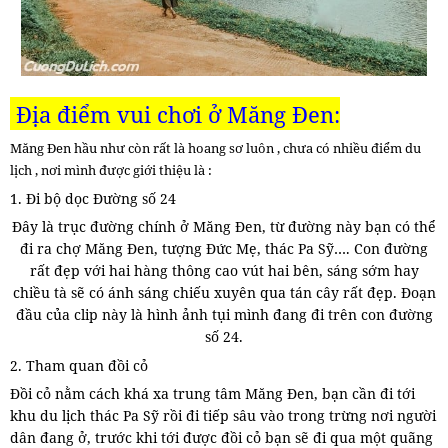
Địa điểm vui chơi ở
Măng Đen:
Măng Đen hầu như còn rất là hoang sơ luôn , chưa có nhiều điểm du
lịch , nơi mình được giới thiệu là :
1. Đi bộ dọc Đường số 24
Đây là trục đường chính ở Măng Đen, từ đường này bạn có thể
đi ra chợ Măng Đen, tượng Đức Mẹ, thác Pa Sỹ…. Con đường
rất đẹp với hai hàng thông cao vút hai bên, sáng sớm hay
chiều tà sẽ có ánh sáng chiếu xuyên qua tán cây rất đẹp. Đoạn
đầu của clip này là hình ảnh tụi mình đang đi trên con đường
số 24.
2. Tham quan đồi cỏ
Đồi cỏ nằm cách khá xa trung tâm Măng Đen, bạn cần đi tới
khu du lịch thác Pa Sỹ rồi đi tiếp sâu vào trong trừng nơi người
dân đang ở, trước khi tới được đồi cỏ bạn sẽ đi qua một quãng