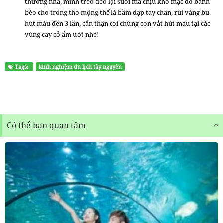
thương nha, mình trèo đèo lội suối mà chịu khó mặc đồ bánh
bèo cho trông thơ mộng thế là bầm dập tay chân, rùi vàng bu
hút máu đến 3 lần, cẩn thận coi chừng con vắt hút máu tại các
vùng cây cỏ ẩm ướt nhé!
Tags:
kinh nghiệm du lịch tây nguyên
Có thể bạn quan tâm