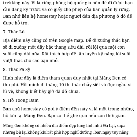
trekking này. Vì là rừng phòng hộ quốc gia nên để đi được bạn
cần đăng ký trước và có giấy cho phép của ban quản lý rừng.
Bạn nhớ liên hệ homestay hoặc người dân địa phương ở đó để
được hỗ trợ.
7. Thác Lô
Địa điểm này cũng có trên Google map. Để đi xuống thác bạn
sẽ đi xuống một dãy bậc thang siêu dài, rồi lội qua một con
suối cũng dài nữa. Rất thích hợp để tập luyện kỹ năng lội suối
vượt thác cho các bạn nhỏ.
8. Thác Pa Sỹ
Hình như đây là điểm tham quan duy nhất tại Măng Đen có
thu phí. Hồi mình đi tháng 10 thì thác chảy siết và đục ngầu vì
lũ về, không biết bây giờ đã đỡ chưa.
9. Hồ Toong Đam
Bạn chủ homestay có gợi ý điểm đến này vì là một trong những
hồ lớn tại Măng Đen. Bạn có thế ghé qua nếu còn thời gian.
Măng đen không có nhiều địa điểm đẹp lung linh như Đà Lạt, sapa
nhưng bù lại không khí rất phù hợp nghỉ dưỡng , ban ngày tuy nắng