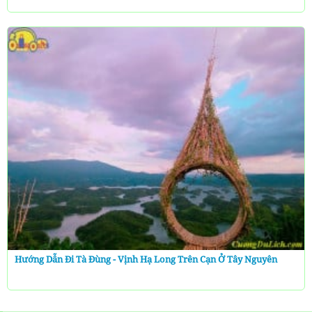
Hướng Dẫn Đi Tà Đùng - Vịnh Hạ Long Trên Cạn Ở Tây Nguyên