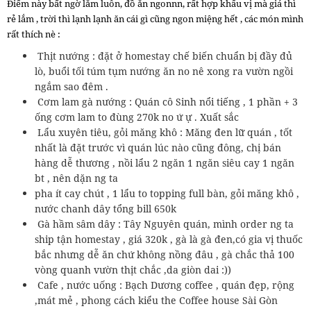
Điểm này bất ngờ lắm luôn, đồ ăn ngonnn, rất hợp khẩu vị mà giá thì
rẻ lắm , trời thì lạnh lạnh ăn cái gì cũng ngon miệng hết , các món mình
rất thích nè :
Thịt nướng : đặt ở homestay chế biến chuẩn bị đầy đủ
lò, buổi tối túm tụm nướng ăn no nê xong ra vườn ngồi
ngắm sao đêm .
Cơm lam gà nướng : Quán cô Sinh nổi tiếng , 1 phần + 3
ống cơm lam to đùng 270k no ứ ự . Xuất sắc
Lẩu xuyên tiêu, gỏi măng khô : Măng đen lữ quán , tốt
nhất là đặt trước vì quán lúc nào cũng đông, chị bán
hàng dễ thương , nồi lẩu 2 ngăn 1 ngăn siêu cay 1 ngăn
bt , nên dặn ng ta
pha ít cay chút , 1 lẩu to topping full bàn, gỏi măng khô ,
nước chanh dây tổng bill 650k
Gà hầm sâm dây : Tây Nguyên quán, mình order ng ta
ship tận homestay , giá 320k , gà là gà đen,có gia vị thuốc
bắc nhưng dễ ăn chứ không nồng đâu , gà chắc thả 100
vòng quanh vườn thịt chắc ,da giòn dai :))
Cafe , nước uống : Bạch Dương coffee , quán đẹp, rộng
,mát mẻ , phong cách kiểu the Coffee house Sài Gòn