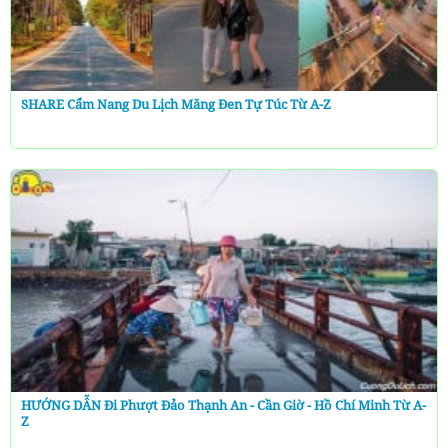
SHARE Cẩm Nang Du Lịch Măng Đen Tự Túc Từ A-Z
HƯỚNG DẪN Đi Phượt Đảo Thạnh An - Cần Giờ - Hồ Chí Minh Từ A-
Z