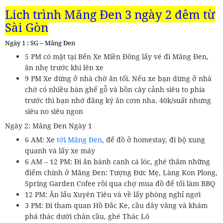
Lịch trình Măng Đen 3 ngày 2 đêm từ
Sài Gòn
Ngày 1 : SG – Măng Đen
5 PM có mặt tại Bến Xe Miền Đông lấy vé đi Măng Đen,
ăn nhẹ trước khi lên xe
9 PM Xe dừng ở nhà chờ ăn tối. Nếu xe bạn dừng ở nhà
chờ có nhiều bàn ghế gỗ và bồn cây cảnh siêu to phía
trước thì bạn nhớ đăng ký ăn cơm nha. 40k/suất nhưng
siêu no siêu ngon
Ngày 2: Măng Đen Ngày 1
6 AM: Xe
tới Măng Đen
, để đồ ở homestay, đi bộ xung
quanh và lấy xe máy
6 AM – 12 PM: Đi ăn bánh canh cá lóc, ghé thăm những
điểm chính ở Măng Đen: Tượng Đức Mẹ, Làng Kon Plong,
Spring Garden Cofee rồi qua chợ mua đồ để tối làm BBQ
12 PM: Ăn lẩu Xuyên Tiêu và về lấy phòng nghỉ ngơi
3 PM: Đi tham quan Hồ Đắc Ke, cầu dây văng và khám
phá thác dưới chân cầu, ghé Thác Lô