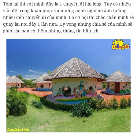
Tóm lại thì với mình đây là 1 chuyến đi hài lòng. Tuy có nhiều
vấn đề trong khâu phục vụ nhưng mình nghĩ nó ảnh hưởng
nhiều đến chuyến đi của mình. Có cơ hội thì chắc chắn mình sẽ
quay lại nơi đây 1 lần nữa. Hy vọng những chia sẻ của mình sẽ
giúp các bạn có thêm những thông tin hữu ích.