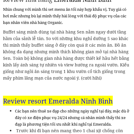
Nhìn chung với mình thì set menu ăn tối này hợp khẩu vị. Tuy giá có
hơi mắc nhưng bù lại mình thấy hài lòng với thái độ phục vụ của các
bạn nhân viên nhà hàng Organic.
Buffet sáng mình dùng tại nhà hàng Sen nằm ngay dưới tầng
hầm của sảnh lễ tân. So với những khu nghỉ dưỡng 5 sao khác
thì mình thấy buffet sáng ở đây còn quá ít các món ăn. Đồ ăn
không đa dạng nhưng mình thích không gian mở tại nhà hàng
Sen. Toàn bộ không gian nhà hàng được thiết kế hầu hết bằng
kính lấy ánh sáng tự nhiên và view hướng ra ngoài vườn. Kiểu
giống như ngồi ăn sáng trong 1 khu vườn cổ tích giống trong
mấy phim lãng mạn của nước ngoài ý. (cười hìhì)
Review resort
Emeralda Ninh Bình
Các bạn nên thuê xe đạp cho những ngày nghỉ tại đây, mặc dù ở
đây có xe điện phục vụ 24/24 nhưng cá nhân mình thấy thì xe
đạp là phương tiện tối ưu nhất khi nghỉ tại Emeralda.
Trước khi đi bạn nên mang theo 1 chai xịt chống côn