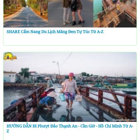
SHARE Cẩm Nang Du Lịch Măng Đen Tự Túc Từ A-Z
HƯỚNG DẪN Đi Phượt Đảo Thạnh An - Cần Giờ - Hồ Chí Minh Từ A-
Z