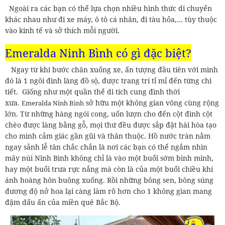
Ngoài ra các bạn có thể lựa chọn nhiều hình thức di chuyển
khác nhau như đi xe máy, ô tô cá nhân, đi tàu hỏa,… tùy thuộc
vào kinh tế và sở thích mỗi người.
Emeralda Ninh Bình
có gì đặc biệt?
Ngay từ khi bước chân xuống xe, ấn tượng đầu tiên với mình
đó là 1 ngôi đình làng đồ sộ, được trang trí tỉ mỉ đến từng chi
tiết. Giống như một quần thể di tích cung đình thời
xưa.
sở hữu một không gian vông cùng rộng
Emeralda Ninh Bình
lớn. Từ những hàng ngói cong, uốn lượn cho đến cột đình cột
chèo được làng bằng gỗ, mọi thứ đều được sắp đặt hài hòa tạo
cho mình cảm giác gần gũi và thân thuộc. Hồ nước tràn nằm
ngay sảnh lễ tân chắc chắn là nơi các bạn có thể ngắm nhìn
mây núi Ninh Bình không chỉ là vào một buổi sớm bình minh,
hay một buổi trưa rực nắng mà còn là của một buổi chiều khi
ánh hoàng hôn buông xuống. Rồi những bông sen, bông súng
đương độ nở hoa lại càng làm rõ hơn cho 1 không gian mang
đậm dấu ấn của miền quê Bắc Bộ.