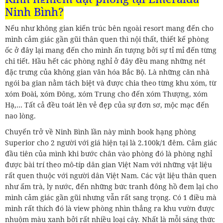
Ninh Bình
?
Nếu như không gian kiến trúc bên ngoài resort mang đến cho
mình cảm giác gần gũi thân quen thì nội thất, thiết kế phòng
ốc ở đây lại mang đến cho mình ấn tượng bởi sự tỉ mỉ đến từng
chi tiết. Hầu hết các phòng nghỉ ở đây đều mang những nét
đặc trưng của không gian văn hóa Bắc Bộ. Là những căn nhà
ngói ba gian nằm tách biệt và được chia theo từng khu xóm, từ
xóm Đoài, xóm Đông, xóm Trung cho đến xóm Thượng, xóm
Hạ,… Tất cả đều toát lên vẻ đẹp của sự đơn sơ, mộc mạc đến
nao lòng.
Chuyến trở về Ninh Bình lần này mình book hạng phòng
Superior cho 2 người với giá hiện tại là 2.100k/1 đêm. Cảm giác
đầu tiên của mình khi bước chân vào phòng đó là phòng nghỉ
được bài trí theo mô-típ dân gian Việt Nam với những vật liệu
rất quen thuộc với người dân Việt Nam. Các vật liệu thân quen
như ấm trà, ly nước, đến những bức tranh đông hồ đem lại cho
mình cảm giác gần gũi nhưng vẫn rất sang trọng. Có 1 điều mà
mình rất thích đó là view phòng nhìn thẳng ra khu vườn được
nhuộm màu xanh bởi rất nhiều loại cây. Nhất là mỗi sáng thức