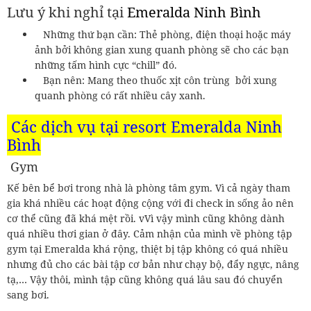
Lưu ý khi nghỉ tại
Emeralda Ninh Bình
Những thứ bạn cần: Thẻ phòng, điện thoại hoặc máy
ảnh bởi không gian xung quanh phòng sẽ cho các bạn
những tấm hình cực “chill” đó.
Bạn nên: Mang theo thuốc xịt côn trùng bởi xung
quanh phòng có rất nhiều cây xanh.
Các dịch vụ tại resort
Emeralda Ninh
Bình
Gym
Kế bên bể bơi trong nhà là phòng tâm gym. Vì cả ngày tham
gia khá nhiều các hoạt động cộng với đi check in sống ảo nên
cơ thể cũng đã khá mệt rồi. vVì vậy mình cũng không dành
quá nhiều thơi gian ở đây. Cảm nhận của mình về phòng tập
gym tại Emeralda khá rộng, thiệt bị tập không có quá nhiều
nhưng đủ cho các bài tập cơ bản như chạy bộ, đẩy ngực, nâng
tạ,… Vậy thôi, mình tập cũng không quá lâu sau đó chuyển
sang bơi.