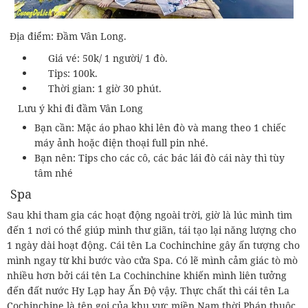
Địa điểm: Đầm Vân Long.
Giá vé: 50k/ 1 người/ 1 đò.
Tips: 100k.
Thời gian: 1 giờ 30 phút.
Lưu ý khi đi đầm Vân Long
Bạn cần: Mặc áo phao khi lên đò và mang theo 1 chiếc
máy ảnh hoặc điện thoại full pin nhé.
Bạn nên: Tips cho các cô, các bác lái đò cái này thì tùy
tâm nhé
Spa
Sau khi tham gia các hoạt động ngoài trời, giờ là lúc mình tìm
đến 1 nơi có thể giúp mình thư giãn, tái tạo lại năng lượng cho
1 ngày dài hoạt động. Cái tên La Cochinchine gây ấn tượng cho
mình ngay từ khi bước vào cửa Spa. Có lẽ mình cảm giác tò mò
nhiều hơn bởi cái tên La Cochinchine khiến mình liên tưởng
đến đất nước Hy Lạp hay Ấn Độ vậy. Thực chất thì cái tên La
Cochinchine là tên gọi của khu vực miền Nam thời Pháp thuộc.