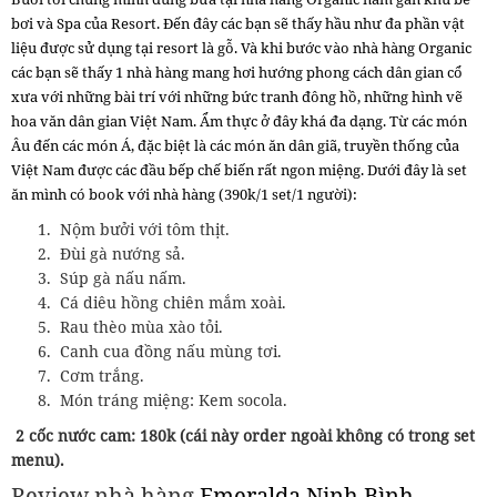
bơi và Spa của Resort. Đến đây các bạn sẽ thấy hầu như đa phần vật
liệu được sử dụng tại resort là gỗ. Và khi bước vào nhà hàng Organic
các bạn sẽ thấy 1 nhà hàng mang hơi hướng phong cách dân gian cổ
xưa với những bài trí với những bức tranh đông hồ, những hình vẽ
hoa văn dân gian Việt Nam. Ẩm thực ở đây khá đa dạng. Từ các món
Âu đến các món Á, đặc biệt là các món ăn dân giã, truyền thống của
Việt Nam được các đầu bếp chế biến rất ngon miệng. Dưới đây là set
ăn mình có book với nhà hàng (390k/1 set/1 người):
Nộm bưởi với tôm thịt.
Đùi gà nướng sả.
Súp gà nấu nấm.
Cá diêu hồng chiên mắm xoài.
Rau thèo mùa xào tỏi.
Canh cua đồng nấu mùng tơi.
Cơm trắng.
Món tráng miệng: Kem socola.
2 cốc nước cam: 180k (cái này order ngoài không có trong set
menu).
Review nhà hàng
Emeralda Ninh Bình