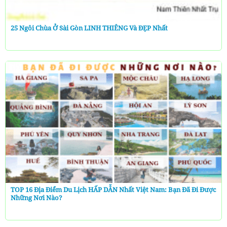
25 Ngôi Chùa Ở Sài Gòn LINH THIÊNG Và ĐẸP Nhất
TOP 16 Địa Điểm Du Lịch HẤP DẪN Nhất Việt Nam: Bạn Đã Đi Được
Những Nơi Nào?