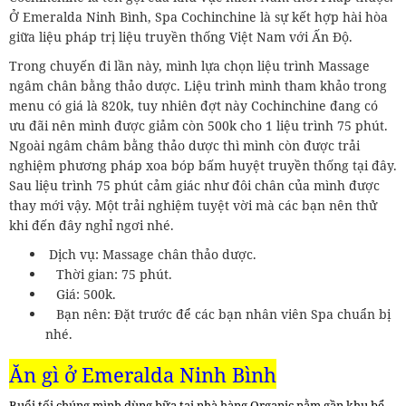
Ở Emeralda Ninh Bình, Spa Cochinchine là sự kết hợp hài hòa
giữa liệu pháp trị liệu truyền thống Việt Nam với Ấn Độ.
Trong chuyến đi lần này, mình lựa chọn liệu trình Massage
ngâm chân bằng thảo dược. Liệu trình mình tham khảo trong
menu có giá là 820k, tuy nhiên đợt này Cochinchine đang có
ưu đãi nên mình được giảm còn 500k cho 1 liệu trình 75 phút.
Ngoài ngâm châm bằng thảo dược thì mình còn được trải
nghiệm phương pháp xoa bóp bấm huyệt truyền thống tại đây.
Sau liệu trình 75 phút cảm giác như đôi chân của mình được
thay mới vậy. Một trải nghiệm tuyệt vời mà các bạn nên thử
khi đến đây nghỉ ngơi nhé.
Dịch vụ: Massage chân thảo dược.
Thời gian: 75 phút.
Giá: 500k.
Bạn nên: Đặt trước để các bạn nhân viên Spa chuẩn bị
nhé.
Ăn gì ở
Emeralda Ninh Bình
Buổi tối chúng mình dùng bữa tại nhà hàng Organic nằm gần khu bể