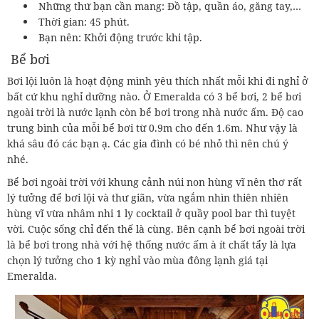
Những thứ bạn cần mang: Đồ tập, quần áo, găng tay,…
Thời gian: 45 phút.
Bạn nên: Khởi động trước khi tập.
Bể bơi
Bơi lội luôn là hoạt động mình yêu thích nhất mỗi khi đi nghỉ ở
bất cứ khu nghỉ dưỡng nào. Ở Emeralda có 3 bể bơi, 2 bể bơi
ngoài trời là nước lạnh còn bể bơi trong nhà nước ấm. Độ cao
trung bình của mỗi bể bơi từ 0.9m cho đến 1.6m. Như vậy là
khá sâu đó các bạn ạ. Các gia đình có bé nhỏ thì nên chú ý
nhé.
Bể bơi ngoài trời với khung cảnh núi non hùng vĩ nên thơ rất
lý tưởng để bơi lội và thư giãn, vừa ngắm nhìn thiên nhiên
hùng vĩ vừa nhâm nhi 1 ly cocktail ở quầy pool bar thì tuyệt
vời. Cuộc sống chỉ đến thế là cùng. Bên cạnh bể bơi ngoài trời
là bể bơi trong nhà với hệ thống nước ấm à ít chất tẩy là lựa
chọn lý tưởng cho 1 kỳ nghỉ vào mùa đông lạnh giá tại
Emeralda.