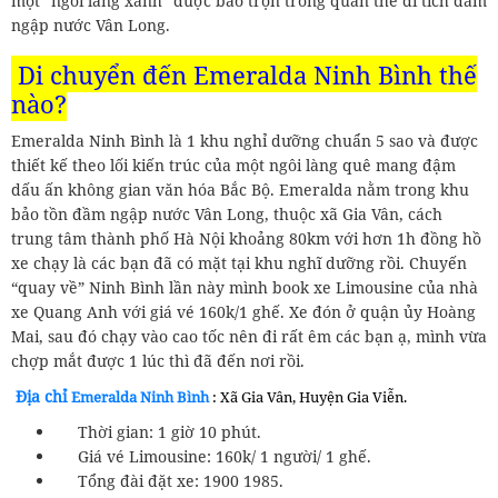
một “ngôi làng xanh” được bao trọn trong quần thể di tích đầm
ngập nước Vân Long.
Di chuyển đến
Emeralda Ninh Bình
thế
nào?
Emeralda Ninh Bình là 1 khu nghỉ dưỡng chuẩn 5 sao và được
thiết kế theo lối kiến trúc của một ngôi làng quê mang đậm
dấu ấn không gian văn hóa Bắc Bộ. Emeralda nằm trong khu
bảo tồn đầm ngập nước Vân Long, thuộc xã Gia Vân, cách
trung tâm thành phố Hà Nội khoảng 80km với hơn 1h đồng hồ
xe chạy là các bạn đã có mặt tại khu nghĩ dưỡng rồi. Chuyến
“quay về” Ninh Bình lần này mình book xe Limousine của nhà
xe Quang Anh với giá vé 160k/1 ghế. Xe đón ở quận ủy Hoàng
Mai, sau đó chạy vào cao tốc nên đi rất êm các bạn ạ, mình vừa
chợp mắt được 1 lúc thì đã đến nơi rồi.
Địa chỉ
Emeralda Ninh Bình
: Xã Gia Vân, Huyện Gia Viễn.
Thời gian: 1 giờ 10 phút.
Giá vé Limousine: 160k/ 1 người/ 1 ghế.
Tổng đài đặt xe: 1900 1985.