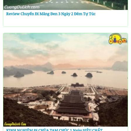
Review Chuyến Đi Măng Đen 3 Ngày 2 Đêm Tự Túc
KINH NGHIỆM Đi CHÙA TAM CHÚC 1 Ngày SIÊU CHẤT