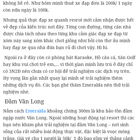
không hề rẻ. Như hôm mình thuê xe đạp đơn là 200k/ 1 ngày
còn nửa ngày là 100k.
Nhưng quả thực đạp xe quanh resrot mới cảm nhận được hết
vẻ đẹp của kiến trúc nơi đây. Từng con đường, từng căn nhà
được chia tách nhau theo từng khu cảm giác đạp xe đạp từ
xóm này sang xóm khác chơi giống như hồi còn thơ ấu mình
hay đạp xe qua nhà đứa bạn rủ đi chơi vậy. Hì hì.
Ngoài ra ở đây còn có phòng hát Karaoke, Hồ câu cá, Sân Golf
hay khu vui chơi trẻ em,… vì thời gian mình lưu trú ở đây chỉ
có 3N2Đ nên chưa có cơ hội để trải nghiệm các dịch vụ trên.
Hy vọng lần gần nhất quay lại mình sẽ trải nghiệm thêm
những dịch vụ đó. Các bạn ghé thăm Emeralda nên thử trải
nghiệm nhé.
Đầm Vân Long
Nằm cách
Emeralda
khoảng chừng 300m là khu bảo tồn đầm
ngập nước Vân Long. Ngoài những hoạt động tại resort thì các
bạn nên khám phá trải nghiệm tại đầm Vân Long – nơi sinh
sống của rất nhiều loài động thực vật, đặc biệt là voọc mông
trắng. Giá vé cho 1 người là 50k/ 1 đò bao gồm vé thắng cảnh