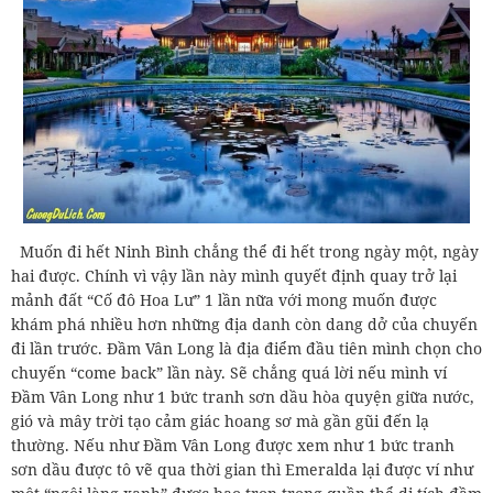
Muốn đi hết Ninh Bình chẳng thể đi hết trong ngày một, ngày
hai được. Chính vì vậy lần này mình quyết định quay trở lại
mảnh đất “Cố đô Hoa Lư” 1 lần nữa với mong muốn được
khám phá nhiều hơn những địa danh còn dang dở của chuyến
đi lần trước. Đầm Vân Long là địa điểm đầu tiên mình chọn cho
chuyến “come back” lần này. Sẽ chẳng quá lời nếu mình ví
Đầm Vân Long như 1 bức tranh sơn dầu hòa quyện giữa nước,
gió và mây trời tạo cảm giác hoang sơ mà gần gũi đến lạ
thường. Nếu như Đầm Vân Long được xem như 1 bức tranh
sơn dầu được tô vẽ qua thời gian thì Emeralda lại được ví như