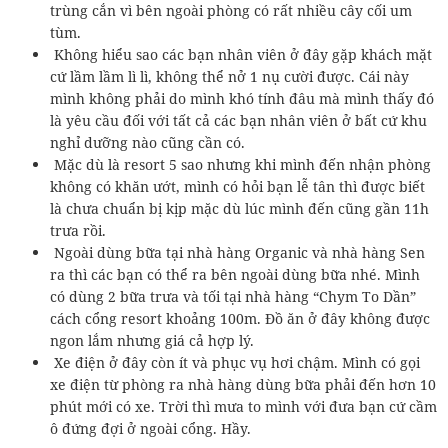
trùng cắn vì bên ngoài phòng có rất nhiều cây cối um
tùm.
Không hiểu sao các bạn nhân viên ở đây gặp khách mặt
cứ lầm lầm lì lì, không thể nở 1 nụ cười được. Cái này
mình không phải do mình khó tính đâu mà mình thấy đó
là yêu cầu đối với tất cả các bạn nhân viên ở bất cứ khu
nghỉ dưỡng nào cũng cần có.
Mặc dù là resort 5 sao nhưng khi mình đến nhận phòng
không có khăn ướt, mình có hỏi bạn lễ tân thì được biết
là chưa chuẩn bị kịp mặc dù lúc mình đến cũng gần 11h
trưa rồi.
Ngoài dùng bữa tại nhà hàng Organic và nhà hàng Sen
ra thì các bạn có thể ra bên ngoài dùng bữa nhé. Mình
có dùng 2 bữa trưa và tối tại nhà hàng “Chym To Dần”
cách cổng resort khoảng 100m. Đồ ăn ở đây không được
ngon lắm nhưng giá cả hợp lý.
Xe điện ở đây còn ít và phục vụ hơi chậm. Mình có gọi
xe điện từ phòng ra nhà hàng dùng bữa phải đến hơn 10
phút mới có xe. Trời thì mưa to mình với đưa bạn cứ cầm
ô đứng đợi ở ngoài cổng. Hầy.