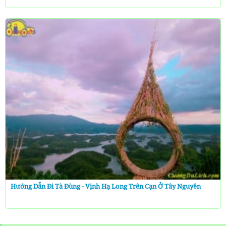
Hướng Dẫn Đi Tà Đùng - Vịnh Hạ Long Trên Cạn Ở Tây Nguyên