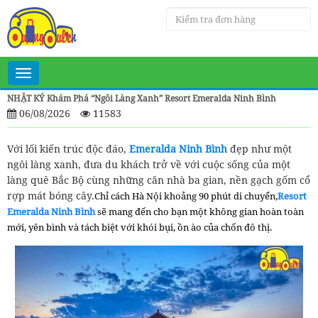
Toggle
navigation
NHẬT KÝ Khám Phá “ngôi Làng Xanh” Resort Emeralda Ninh Bình
06/08/2026
11583
Với lối kiến trúc độc đáo,
Emeralda Ninh Bình
đẹp như một
ngôi làng xanh, đưa du khách trở về với cuộc sống của một
làng quê Bắc Bộ cùng những căn nhà ba gian, nền gạch gốm cổ
rợp mát bóng cây.
Chỉ cách Hà Nội khoảng 90 phút di chuyển,
Resort
Emeralda Ninh Bình
sẽ mang đến cho bạn một không gian hoàn toàn
mới, yên bình và tách biệt với khói bụi, ồn ào của chốn đô thị.