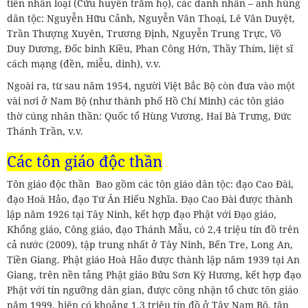
tiên nhân loại (Cửu huyền trăm họ), các danh nhân – anh hùng
dân tộc: Nguyễn Hữu Cảnh, Nguyễn Văn Thoại, Lê Văn Duyệt,
Trần Thượng Xuyên, Trương Định, Nguyễn Trung Trực, Võ
Duy Dương, Đốc binh Kiều, Phan Công Hớn, Thầy Thím, liệt sĩ
cách mạng (đền, miễu, dinh), v.v.
Ngoài ra, từ sau năm 1954, người Việt Bắc Bộ còn đưa vào một
vài nơi ở Nam Bộ (như thành phố Hồ Chí Minh) các tôn giáo
thờ cúng nhân thần: Quốc tổ Hùng Vương, Hai Bà Trưng, Đức
Thánh Trần, v.v.
Các tôn giáo độc thần
Tôn giáo độc thần Bao gồm các tôn giáo dân tộc: đạo Cao Đài,
đạo Hoà Hảo, đạo Tứ Ân Hiếu Nghĩa. Đạo Cao Đài được thành
lập năm 1926 tại Tây Ninh, kết hợp đạo Phật với Đạo giáo,
Khổng giáo, Công giáo, đạo Thánh Mẫu, có 2,4 triệu tín đồ trên
cả nước (2009), tập trung nhất ở Tây Ninh, Bến Tre, Long An,
Tiền Giang. Phật giáo Hoà Hảo được thành lập năm 1939 tại An
Giang, trên nền tảng Phật giáo Bửu Sơn Kỳ Hương, kết hợp đạo
Phật với tín ngưỡng dân gian, được công nhận tổ chức tôn giáo
năm 1999, hiện có khoảng 1,3 triệu tín đồ ở Tây Nam Bộ, tập