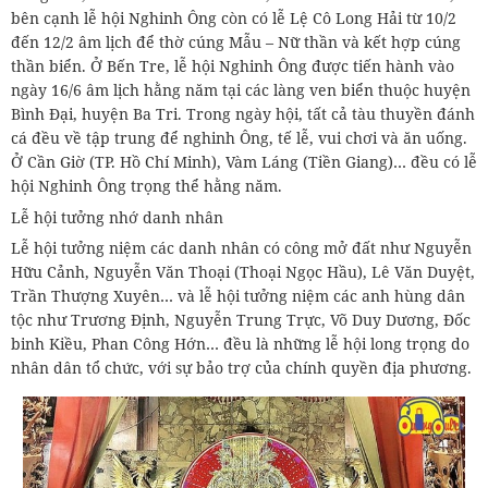
bên cạnh lễ hội Nghinh Ông còn có lễ Lệ Cô Long Hải từ 10/2
đến 12/2 âm lịch để thờ cúng Mẫu – Nữ thần và kết hợp cúng
thần biển. Ở Bến Tre, lễ hội Nghinh Ông được tiến hành vào
ngày 16/6 âm lịch hằng năm tại các làng ven biển thuộc huyện
Bình Đại, huyện Ba Tri. Trong ngày hội, tất cả tàu thuyền đánh
cá đều về tập trung để nghinh Ông, tế lễ, vui chơi và ăn uống.
Ở Cần Giờ (TP. Hồ Chí Minh), Vàm Láng (Tiền Giang)… đều có lễ
hội Nghinh Ông trọng thể hằng năm.
Lễ hội tưởng nhớ danh nhân
Lễ hội tưởng niệm các danh nhân có công mở đất như Nguyễn
Hữu Cảnh, Nguyễn Văn Thoại (Thoại Ngọc Hầu), Lê Văn Duyệt,
Trần Thượng Xuyên… và lễ hội tưởng niệm các anh hùng dân
tộc như Trương Định, Nguyễn Trung Trực, Võ Duy Dương, Đốc
binh Kiều, Phan Công Hớn… đều là những lễ hội long trọng do
nhân dân tổ chức, với sự bảo trợ của chính quyền địa phương.