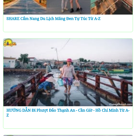
SHARE Cẩm Nang Du Lịch Măng Đen Tự Túc Từ A-Z
HƯỚNG DẪN Đi Phượt Đảo Thạnh An - Cần Giờ - Hồ Chí Minh Từ A-
Z