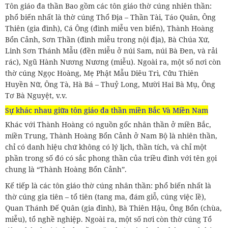
Tôn giáo đa thần Bao gồm các tôn giáo thờ cúng nhiên thần:
phổ biến nhất là thờ cúng Thổ Địa – Thần Tài, Táo Quân, Ông
Thiên (gia đình), Cá Ông (đình miễu ven biển), Thành Hoàng
Bổn Cảnh, Sơn Thần (đình miễu trong nội địa), Bà Chúa Xứ,
Linh Sơn Thánh Mẫu (đền miễu ở núi Sam, núi Bà Đen, và rải
rác), Ngũ Hành Nương Nương (miễu). Ngoài ra, một số nơi còn
thờ cúng Ngọc Hoàng, Mẹ Phật Mẫu Diêu Trì, Cửu Thiên
Huyền Nữ, Ông Tà, Hà Bá – Thuỷ Long, Mười Hai Bà Mụ, Ông
Tơ Bà Nguyệt, v.v.
Sự khác nhau giữa tôn giáo đa thần miền Bắc Và Miền Nam
Khác với Thành Hoàng có nguồn gốc nhân thần ở miền Bắc,
miền Trung, Thành Hoàng Bổn Cảnh ở Nam Bộ là nhiên thần,
chỉ có danh hiệu chứ không có lý lịch, thần tích, và chỉ một
phần trong số đó có sắc phong thần của triều đình với tên gọi
chung là “Thành Hoàng Bổn Cảnh”.
Kế tiếp là các tôn giáo thờ cúng nhân thần: phổ biến nhất là
thờ cúng gia tiên – tổ tiên (tang ma, đám giỗ, cúng việc lề),
Quan Thánh Đế Quân (gia đình), Bà Thiên Hậu, Ông Bổn (chùa,
miễu), tổ nghề nghiệp. Ngoài ra, một số nơi còn thờ cúng Tổ