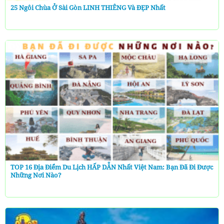
25 Ngôi Chùa Ở Sài Gòn LINH THIÊNG Và ĐẸP Nhất
TOP 16 Địa Điểm Du Lịch HẤP DẪN Nhất Việt Nam: Bạn Đã Đi Được
Những Nơi Nào?