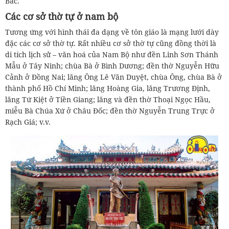
Bắc.
Các cơ sở thờ tự ở nam bộ
Tương ứng với hình thái đa dạng về tôn giáo là mạng lưới dày
đặc các cơ sở thờ tự. Rất nhiều cơ sở thờ tự cũng đồng thời là
di tích lịch sử – văn hoá của Nam Bộ như đền Linh Sơn Thánh
Mẫu ở Tây Ninh; chùa Bà ở Bình Dương; đền thờ Nguyễn Hữu
Cảnh ở Đồng Nai; lăng Ông Lê Văn Duyệt, chùa Ông, chùa Bà ở
thành phố Hồ Chí Minh; lăng Hoàng Gia, lăng Trương Định,
lăng Tứ Kiệt ở Tiền Giang; lăng và đền thờ Thoại Ngọc Hầu,
miễu Bà Chúa Xứ ở Châu Đốc; đền thờ Nguyễn Trung Trực ở
Rạch Giá; v.v.