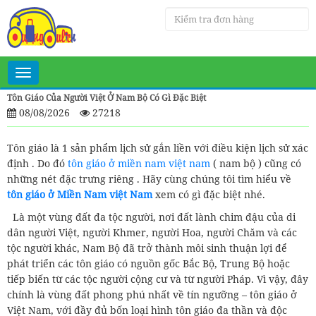
Toggle
navigation
Tôn Giáo Của Người Việt Ở Nam Bộ Có Gì Đặc Biệt
08/08/2026
27218
Tôn giáo là 1 sản phẩm lịch sử gắn liền với điều kiện lịch sử xác
định . Do đó
tôn giáo ở miền nam việt nam
( nam bộ ) cũng có
những nét đặc trưng riêng . Hãy cùng chúng tôi tìm hiểu về
tôn giáo ở Miền Nam việt Nam
xem có gì đặc biệt nhé.
Là một vùng đất đa tộc người, nơi đất lành chim đậu của di
dân người Việt, người Khmer, người Hoa, người Chăm và các
tộc người khác, Nam Bộ đã trở thành môi sinh thuận lợi để
phát triển các tôn giáo có nguồn gốc Bắc Bộ, Trung Bộ hoặc
tiếp biến từ các tộc người cộng cư và từ người Pháp. Vì vậy, đây
chính là vùng đất phong phú nhất về tín ngưỡng – tôn giáo ở
Việt Nam, với đầy đủ bốn loại hình tôn giáo đa thần và độc