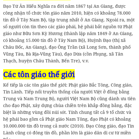
Đạo Tứ Ân Hiếu Nghĩa ra đời năm 1867 tại An Giang, được
công nhận tổ chức tôn giáo năm 2010, hiện có khoảng 78.000
tín đồ ở Tây Nam Bộ, tập trung nhất ở An Giang. Ngoài ra, một
số người còn tin theo các giáo phái, hệ phái bắt nguồn từ Phật
giáo như Bửu Sơn Kỳ Hương (thành lập năm 1849 ở An Giang,
có khoảng 15.000 tín đồ ở Tây Nam Bộ), Huỳnh Đạo (thị xã
Châu Đốc, An Giang), đạo Ông Trần (xã Long Sơn, thành phố
Vũng Tàu, Bà Rịa-Vũng Tàu), đạo Dừa (cồn Phụng, xã Tân
Thạch, huyện Châu Thành, Bến Tre), v.v.
Các tôn giáo thế giới
Kế tiếp là các tôn giáo thế giới: Phật giáo Bắc Tông, Công giáo,
Tin Lành. Tiếp nối truyền thống của người Việt ở đồng bằng
Trung và Nam Trung Bộ, người Việt Nam Bộ cũng dành ưu tiên
cho đạo Phật, xây dựng chùa chiền trên khắp đồng bằng, đặc
biệt là những vùng đồi núi sót. Tính chung tất cả 9 tổ chức và
hệ phái bao gồm cả Phật giáo Nam Tông, đạo Phật có khoảng
10.000.000 tín đồ trong cả nước (2010). Đạo Công giáo, đạo Tin
Lành cũng có đông tín đồ, phần lớn là giáo dân di cư từ miền