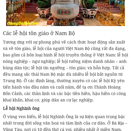
Các lễ hội tôn giáo ở Nam Bộ
Tương ứng với sự phong phú về cách thức hoạt động sản xuất
và về tôn giáo, lễ hội của người Việt Nam Bộ cũng rất đa dạng,
bao gồm cả bốn loại hình lễ hội truyền thống ở Việt Nam: lễ hội
nông nghiệp – ngư nghiệp; lễ hội tưởng niệm danh nhân – anh
hùng dân tộc; lễ hội tín ngưỡng – tôn giáo; và hỗn hợp. Tất cả
đều mang sắc thái Nam Bộ mặc dù nhiều lễ hội bắt nguồn từ
Trung Bộ. Ở các đình làng, thường xuyên có các lễ hội Kỳ yên
tiến hành vào đầu năm và cuối năm, để tạ ơn Thành Hoàng
Bổn Cảnh, các thần linh và các bậc tiền hiền, hậu hiền có công
khai khẩn, khai cơ, giúp dân an cư lạc nghiệp.
Lễ hội Nghinh ông
Ở vùng ven biển, lễ hội Nghinh Ông là sự kiện quan trọng bậc
nhất trong đời sống văn hoá và tâm linh của cư dân. Ở Bà Rịa –
Vũng Tàu, nơi có 10 đền thờ cá voi, nhiều nhất ở miền Nam,