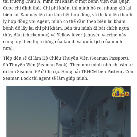
thị trường Châu Á, mình chỉ khám ở một bệnh viện của Quận
được chỉ định thôi. Chi phí khám thì mình bỏ ra, nhưng giữ lại
biên lai. Sau này lên tàu làm hết hợp đồng và thì khi lên thanh
lý hợp đồng với Agent, mình có thể cầm theo biên lai khám
bệnh để lấy lại chi phí khám. Bên tàu mình đi bắt chích ngừa
thủy đậu (chickenpox) và Yellow fever (chuyện vaccine này
cũng tùy theo thị trường của tàu đi và quốc tịch của mình
nữa).
Tiếp đến sẽ đi làm Hộ Chiếu Thuyền Viên (Seaman Passport),
Sổ Thuyền Viên (Seaman Book). Theo như mình nhớ chỉ cần tự
đi làm Seaman PP ở Chi cục Hàng hải TP.HCM bên Pasteur. Còn
Seaman Book thì agent sẽ làm giúp mình.