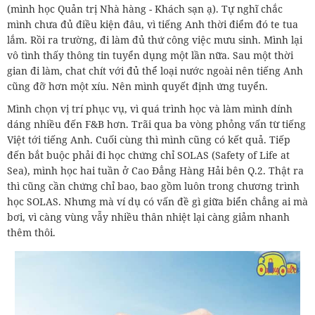
(mình học Quản trị Nhà hàng - Khách sạn ạ). Tự nghĩ chắc
mình chưa đủ điều kiện đâu, vì tiếng Anh thời điểm đó te tua
lắm. Rồi ra trường, đi làm đủ thứ công việc mưu sinh. Mình lại
vô tình thấy thông tin tuyển dụng một lần nữa. Sau một thời
gian đi làm, chat chít với đủ thể loại nước ngoài nên tiếng Anh
cũng đỡ hơn một xíu. Nên mình quyết định ứng tuyển.
Mình chọn vị trí phục vụ, vì quá trình học và làm mình dính
dáng nhiều đến F&B hơn. Trãi qua ba vòng phỏng vấn từ tiếng
Việt tới tiếng Anh. Cuối cùng thì mình cũng có kết quả. Tiếp
đến bắt buộc phải đi học chứng chỉ SOLAS (Safety of Life at
Sea), mình học hai tuần ở Cao Đẳng Hàng Hải bên Q.2. Thật ra
thì cũng cần chứng chỉ bao, bao gồm luôn trong chương trình
học SOLAS. Nhưng mà ví dụ có vấn đề gì giữa biển chẳng ai mà
bơi, vì càng vùng vẫy nhiều thân nhiệt lại càng giảm nhanh
thêm thôi.