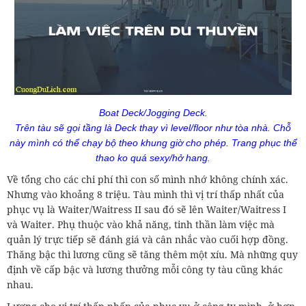
Boat Deck/Jogging Deck.
Trên tàu sẽ gọi tầng là Deck thay vì level/floor như tòa nhà. Chỗ
này mình có thể chạy bộ theo khung giờ cho phép. Trang phục thể
thao ko quá sexy/hở hang.
Về tổng cho các chi phí thì con số mình nhớ không chính xác.
Nhưng vào khoảng 8 triệu. Tàu mình thì vị trí thấp nhất của
phục vụ là Waiter/Waitress II sau đó sẽ lên Waiter/Waitress I
và Waiter. Phụ thuộc vào khả năng, tinh thần làm việc mà
quản lý trực tiếp sẽ đánh giá và cân nhắc vào cuối hợp đồng.
Thăng bậc thì lương cũng sẽ tăng thêm một xíu. Mà những quy
định về cấp bậc và lương thưởng mỗi công ty tàu cũng khác
nhau.