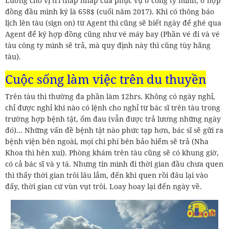
Lương cho vị trí thấp nhấp của phục vụ ở công ty mình, ở hợp
đồng đầu mình ký là 658$ (cuối năm 2017). Khi có thông báo
lịch lên tàu (sign on) từ Agent thì cũng sẽ biết ngày để ghé qua
Agent để ký hợp đồng cũng như vé máy bay (Phần vé đi và vé
tàu công ty mình sẽ trả, mà quy định này thì cũng tùy hãng
tàu).
Cuộc sống làm việc trên du thuyền
Trên tàu thì thường đa phần làm 12hrs. Không có ngày nghỉ,
chỉ được nghỉ khi nào có lệnh cho nghỉ từ bác sĩ trên tàu trong
trường hợp bệnh tật, ốm đau (vẫn được trả lương những ngày
đó)... Những vấn đề bệnh tật nào phức tạp hơn, bác sĩ sẽ gửi ra
bệnh viện bên ngoài, mọi chi phí bên bảo hiểm sẽ trả (Nha
Khoa thì hên xui). Phòng khám trên tàu cũng sẽ có khung giờ,
có cả bác sĩ và y tá. Nhưng tin mình đi thời gian đầu chưa quen
thì thấy thời gian trôi lâu lắm, đến khi quen rồi đâu lại vào
đấy, thời gian cứ vùn vụt trôi. Loay hoay lại đến ngày về.