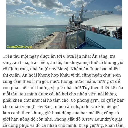
Trên tàu một ngày được ăn tới 6 bữa lận nha: Ăn sáng, trà
sáng, ăn trưa, trà chiều, ăn tối, ăn khuya mọi thứ có khung giờ
cố định trong nhà ăn (Crew Mess). Nhắm ăn được bao nhiêu
thì cứ ăn. Ăn hoài không hợp khẩu vị thì cũng ngán chứ! Nên
cũng cầm theo ít mì gói, nước tương, nước mắm, tương ớt để
còn pha chế chút hương vị quê nhà chứ! Tùy theo thiết kế của
mỗi tàu, tàu mình được cái hồ bơi cho nhân viên nói không
phải khen chứ như cái hồ tắm chó. Có phòng gym, có quầy bar
cho nhân viên (Crew Bar), muốn ăn nhậu thì sau khi hết giờ
làm canh theo khung giờ hoạt động của bar mà lên, cũng có
giới hạn nồng độ cồn nhé. Phòng giặt đồ (Crew Laundry): giặt
cả đồng phục và đồ cá nhân cho mình. Drap giường, khăn tắm,