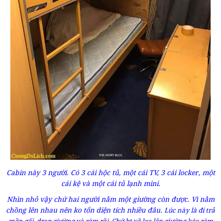
Cabin này 3 người. Có 3 cái hộc tủ, một cái TV, 3 cái locker, một
cái kệ và một cái tủ lạnh mini.
Nhìn nhỏ vậy chứ hai người nằm một giường còn được. Vì nằm
chồng lên nhau nên ko tốn diện tích nhiều đâu.
Lúc này là đi trả