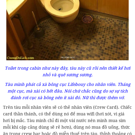
Toilet trong cabin như này đây, tàu này cũ rồi nên thiết kế hơi
nhỏ và quê sương sương.
Tàu mình phát cả xà bông cục Lifebouy cho nhân viên. Tháng
một cục, mà xài có hết đâu. Nói chứ chắc cũng do sợ sự tích
đánh rơi cục xà bông nên ít xài đó. Nữ thì được thêm vớ
.
Trên tàu mỗi nhân viên sẽ có thẻ nhân viên (Crew Card). Chiếc
card thần thánh, có thể dùng nó để mua wifi (hơi xót, vì giá
hơi bị mắc. Tàu mình chỉ đi một vài nước nên mình mua sim
mỗi khi cập cảng dùng sẽ rẻ hơn), dùng nó mua đồ uống, thức
ăn trong crew bar hoặc đồ miễn thuế trên tàu, thỉnh thoảng có