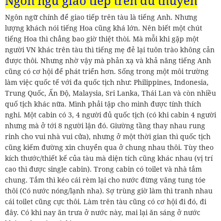
Ngôn ngữ giao tiếp trên du thuyền
Ngôn ngữ chính để giao tiếp trên tàu là tiếng Anh. Nhưng
lượng khách nói tiếng Hoa cũng khá lớn. Nên biết một chút
tiếng Hoa thì chẳng bao giờ thiệt thòi. Mà mỗi khi gặp một
người VN khác trên tàu thì tiếng mẹ đẻ lại tuôn trào không cản
được thôi. Nhưng nhờ vậy mà phản xạ và khả năng tiếng Anh
cũng có cơ hội để phát triển hơn. Sống trong một môi trường
làm việc quốc tế với đa quốc tịch như: Philippines, Indonesia,
Trung Quốc, Ấn Độ, Malaysia, Sri Lanka, Thái Lan và còn nhiều
quố tịch khác nữa. Mình phải tập cho mình được tính thích
nghi. Một cabin có 3, 4 người đủ quốc tịch (có khi cabin 4 người
nhưng mà ở tới 8 người lận đó. Giường tầng thay nhau rung
rinh cho vui nhà vui cửa), nhưng ở một thời gian thì quốc tịch
cũng kiếm đường xin chuyển qua ở chung nhau thôi. Tùy theo
kích thước/thiết kế của tàu mà diện tích cũng khác nhau (vị trí
cao thì được single cabin). Trong cabin có toilet và nhà tắm
chung. Tắm thì kéo cái rèm lại cho nước đừng văng tung tóe
thôi (Có nước nóng/lạnh nha). Sợ trùng giờ làm thì tranh nhau
cái toilet cũng cực thôi. Làm trên tàu cũng có cơ hội đi đó, đi
đây. Có khi nay ăn trưa ở nước này, mai lại ăn sáng ở nước