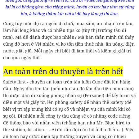
mền gối, drap giường và rèm rồi. Chứ bt về leo lên giường kéo rèm
lại là có không gian cho riêng mình, luyện cơ tay hay tâm sự vùng
kín, à không thầm kín với ai đó hay làm gì thì làm.
Cũng tùy mức độ ra ngoài đi chơi, mua sắm, ăn nhậu trên tàu,
làm hài lòng khác và có nhiều tips ko (tùy thị trường tàu đi
nữa). Mà để dành được bao nhiêu? Mà bản thân mình thì thấy
cũng đỡ hơn ở VN nhiều vì ko tốn tiền thuê nhà, ăn uống, điện
nước, giặt giũ. Mỗi ngày chỉ biết đi làm thôi và kiếm gì giải trí
cho qua ngày thôi.
An toàn trên du thuyền là trên hết
Safety first - chuyện an toàn trên tàu luôn được đặt lên hàng
đầu. Ngày đầu lên tàu (nếu như tàu đó lần đầu tiên mình làm)
thì được dẫn đi xuống phòng nhân sự (Personel) để lấy form và
điền một vài giấy tờ, lên phòng Safety để nhận thẻ Safety (để
biết vị trí tập trung khi có sự cố và nhiệm vụ của mình khi có
sự cố). Dĩ nhiên mỗi công ty tàu cũng sẽ có những code riêng
để thông báo với nhân viên (chẳng hạn như Mr. Blue bird to
the station, location... - Ai đó cần đội cứu hộ ở địa điểm...). Việc
an toàn này được diễn tập thường xuyên và cũng có nhiều