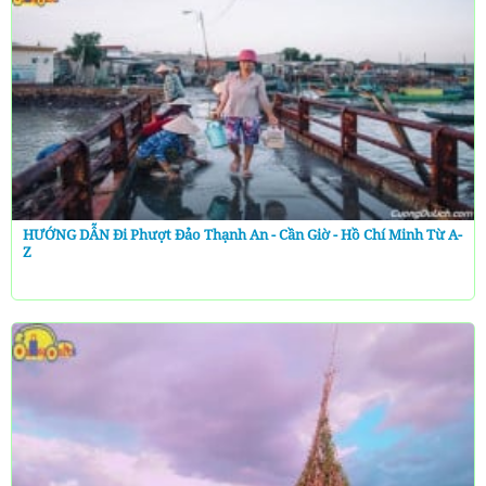
HƯỚNG DẪN Đi Phượt Đảo Thạnh An - Cần Giờ - Hồ Chí Minh Từ A-
Z