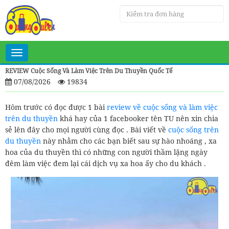
Toggle
navigation
REVIEW Cuộc Sống Và Làm Việc Trên Du Thuyền Quốc Tế
07/08/2026
19834
Hôm trước có đọc được 1 bài
review về cuộc sống và làm việc
trên du thuyền
khá hay của 1 facebooker tên TU nên xin chia
sẻ lên đây cho mọi người cùng đọc . Bài viết về
cuộc sống trên
du thuyền
này nhằm cho các bạn biết sau sự hào nhoáng , xa
hoa của du thuyền thì có những con người thầm lặng ngày
đêm làm việc đem lại cái dịch vụ xa hoa ấy cho du khách .