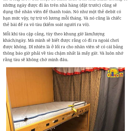
những ngày được đi ăn trên nhà hàng (đặt trước) cũng sẽ
dụng thẻ nhân viên để thanh toán. Nó như một thẻ debit có
hạn mức vậy, tự trừ vô lương mỗi tháng. Và nó cũng là chiếc
thẻ bài để ra vô tàu (kiểm soát người ra vô).
Mỗi khi tàu cập cảng, tùy theo khung giờ làm/lượng
khách/ngày. Mà mình sẽ biết được rằng có đi ra ngoài chơi
được không. Dĩ nhiên là ở lối ra cho nhân viên sẽ có cái bảng
thông báo giờ phải về tàu chậm nhất là mấy giờ. Và luôn nhớ
rằng tàu sẽ không chờ mình đâu.