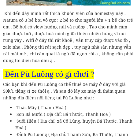
Khi đến đây mình rất thích khuôn viên của homestay này .
Natura có 3 bể bơi vô cực : 2 bể to cho người lớn + 1 bể cho trẻ
em . Bể bơi có view hướng núi và ruộng . Tạo cho mình cảm
giác được bơi , được hoà mình giữa thiên nhiên hùng vĩ núi
rừng vậy . Wifi ở đây thì rất khoẻ , vẫn truy cập được vào fb ,
zalo nha . Phòng thì rất sạch đẹp , tuy ngủ nhà sàn nhưng vẫn
rất mát mẻ , chỉ cần quạt là ngủ đã ngon rồi ạ , không cần phải
dùng tới điều hoà đâu ạ .
Đến Pù Luông có gì chơi ?
Các bạn khi đến Pù Luông có thể thuê xe máy ở đây với giá
50k/1 tiếng /1 xe thôi ạ . Và sau đó lấy xe máy đi thăm quan
những địa điểm nổi tiếng tại Pù Luông như :
Thác Mây ( Thanh Hoá )
Son Bá Mười ( Địa chỉ: Bá Thước, Thanh Hoá )
Suối Hiêu ( Địa chỉ: xã Cổ Lũng, huyện Bá Thước, Thanh
Hoá )
Đỉnh Pù Luông ( Địa chỉ: Thành Sơn, Bá Thước, Thanh