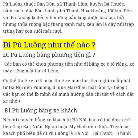
Pù Luông thuộc Bản Đôn, xã Thanh Lâm, huyện Bá Thước,
nằm cách phía Bắc thành phố Thanh Hóa khoảng 130km. Đến
với Pù Luông là đến với những bản làng được bao bọc bởi
những thửa ruộng bậc thang xanh mát, xen lẫn là dãy núi trập
trùng hay con suối mát rượi.
Đi Pù Luông như thế nào ?
Đi Pù Luông bằng phương tiện gì ?
Các bạn có thể chọn phương tiện như đi bằng xe ô tô riêng, xe
máy riêng mất tầm 4 tiếng.
Có thể thuê xe ô tô hoặc thuê xe mini-bus tiện nghi xuất phát
từ Hà Nội đến Puluong, đi qua Mai Châu mất tầm 4,5 tiếng (
Các bạn có thể ib mình để mình hướng dẫn chi tiết về cách đặt
xe nhé )
Đi Pù Luông bằng xe khách
Nếu di chuyển bằng xe khách từ Hà Nội, bạn có thể đón xe ở
bến Giáp Bát, Nước Ngầm hoặc Mỹ Đình đều được. Tuyến xe
khách phổ biến để đi Pù Luông là Hà Nội – Bá Thước – Thanh