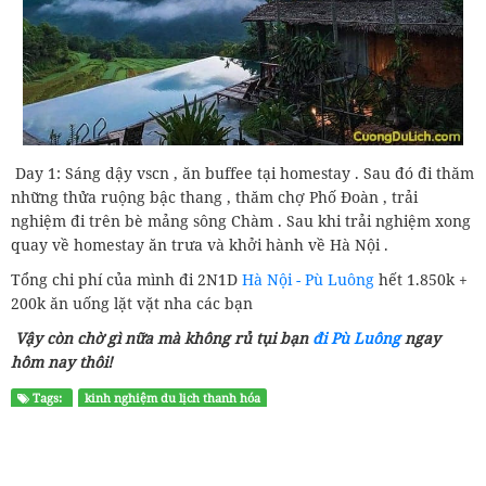
Day 1: Sáng dậy vscn , ăn buffee tại homestay . Sau đó đi thăm
những thửa ruộng bậc thang , thăm chợ Phố Đoàn , trải
nghiệm đi trên bè mảng sông Chàm . Sau khi trải nghiệm xong
quay về homestay ăn trưa và khởi hành về Hà Nội .
Tổng chi phí của mình đi 2N1D
Hà Nội - Pù Luông
hết 1.850k +
200k ăn uống lặt vặt nha các bạn
Vậy còn chờ gì nữa mà không rủ tụi bạn
đi Pù Luông
ngay
hôm nay thôi!
Tags:
kinh nghiệm du lịch thanh hóa