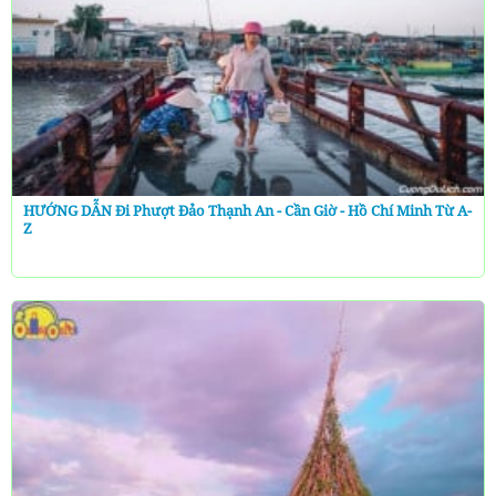
HƯỚNG DẪN Đi Phượt Đảo Thạnh An - Cần Giờ - Hồ Chí Minh Từ A-
Z