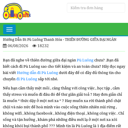
Toggle
navigation
Hướng Dẫn Đi Pù Luông Thanh Hóa - THIÊN ĐƯỜNG GIỮA ĐẠI NGÀN
06/08/2026
18232
Bạn đã nghe về thiên đường giữa đại ngàn
Pù Luông
chưa? .Bạn đã
biết cách đi Pù Luông sao cho tiết kiệm và an toàn chưa? Hãy đọc ngay
bài viết
Hướng dẫn đi Pù Luông
dưới đây để có đầy đủ thông tin cho
chuyến
đi Pù Luông
sắp tới nhé.
Nếu bạn cảm thấy mệt mỏi , căng thẳng với công việc , học tập , cảm
thấy stress và muốn đi đâu đó để thư giãn giải toả ? Hay đơn giản chỉ
là muốn “ thức dậy ở một nơi xa “ ? Hay muốn xa rời thành phố chật
chội và náo nức để hoà mình vào cuộc sống thiên nhiên núi rừng ,
không wifi , không facebook , không điện thoại , không công việc . Chỉ
sống và tận hưởng , khám phá những điều mới lạ ở một nơi xa xôi
không khói bụi thành phố ??? Mình tin là Pù Luông là 1 địa điểm rất