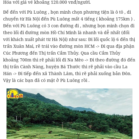
Hóa với giá vé khoảng 120.000 vnđ/người.
Để đến với Pù Luông , bọn mình chọn phương tiện là ô tô , di
chuyển từ Hà Nội đến Pù Luông mất 4 tiếng ( khoảng 175km ) .
Đến với Pù Luông có 3 con đường đi , nhưng bọn mình chọn đi
theo lối đi đường mòn Hồ Chí Minh là nhanh và dễ nhất (đối
với khách xuất phát từ Hà Nội) như sau: Đi lối quốc lộ 6 đến thị
trấn Xuân Mai, rẽ trái vào đường mòn HCM -> Đi qua địa phận
Cúc Phương đến Thị trấn Cẩm Thủy. Qua cầu Cẩm Thủy
khoảng 700m thì rẽ phải lối đi Na Mèo -> Đi theo đường đó đến
thị trấn Cành Nàng, huyện Bá Thước thì rẽ phải vào cầu La
Hán -> Đi tiếp đến xã Thành Lâm, thì rẽ phải xuống bản Đôn.
Vậy là các bạn đã có mặt ở Pù Luông rồi .