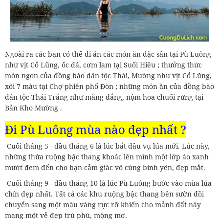
Ngoài ra các bạn có thể đi ăn các món ăn đặc sản tại Pù Luông
như vịt Cổ Lũng, ốc đá, cơm lam tại Suối Hiêu ; thưởng thức
món ngon của đồng bào dân tộc Thái, Mường như vịt Cổ Lũng,
xôi 7 màu tại Chợ phiên phố Đòn ; những món ăn của đồng bào
dân tộc Thái Trắng như măng đắng, nộm hoa chuối rừng tại
Bản Kho Mường .
Đi Pù Luông mùa nào đẹp nhất ?
Cuối tháng 5 - đầu tháng 6 là lúc bắt đầu vụ lúa mới. Lúc này,
những thửa ruộng bậc thang khoác lên mình một lớp áo xanh
mướt đem đến cho bạn cảm giác vô cùng bình yên, đẹp mắt.
Cuối tháng 9 - đầu tháng 10 là lúc Pù Luông bước vào mùa lúa
chín đẹp nhất. Tất cả các khu ruộng bậc thang bên sườn đồi
chuyển sang một màu vàng rực rỡ khiến cho mảnh đất này
mang một vẻ đẹp trù phú, mộng mơ.