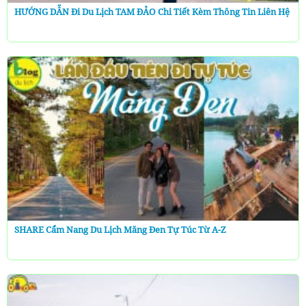
HƯỚNG DẪN Đi Du Lịch TAM ĐẢO Chi Tiết Kèm Thông Tin Liên Hệ
SHARE Cẩm Nang Du Lịch Măng Đen Tự Túc Từ A-Z